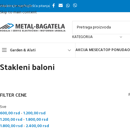
Skip to navigation
ontaktirajte nas
Najčešća pitanja
Skip to main content
KATEGORIJA
AKCIJA MESECA
TOP PONUDA
O
Garden & Alati
Stakleni baloni
FILTER CENE
Sve
600,00
rsd
-
1.200,00
rsd
1.200,00
rsd
-
1.800,00
rsd
1.800,00
rsd
-
2.400,00
rsd