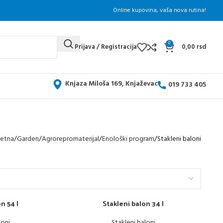
Online kupovina, vaša nova rutina!
0
Prijava / Registracija
0,00
rsd
Knjaza Miloša 169, Knjaževac
019 733 405
etna
Garden
Agrorepromaterijal
Enološki program
Stakleni baloni
n 54 l
Stakleni balon 34 l
loni
Stakleni baloni