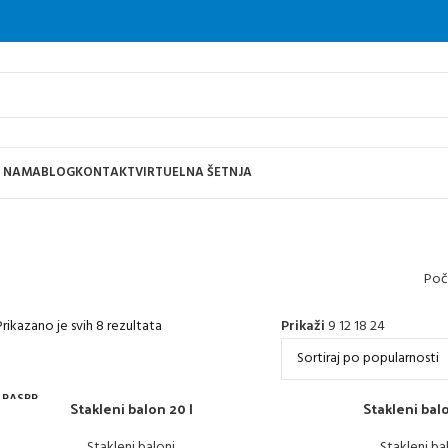
 NAMA
BLOG
KONTAKT
VIRTUELNA ŠETNJA
Poč
Prikazano je svih 8 rezultata
Prikaži
9
12
18
24
RASPR
Stakleni balon 20 l
Stakleni balo
ODAT
O
Stakleni baloni
Stakleni ba