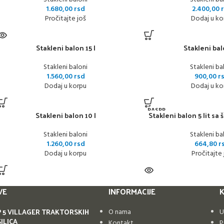
1.680,00
rsd
2.400,00
Pročitajte još
Dodaj u ko
Stakleni balon 15 l
Stakleni bal
Stakleni baloni
Stakleni ba
1.560,00
rsd
900,00
r
Dodaj u korpu
Dodaj u ko
RASPR
Stakleni balon 10 l
Stakleni balon 5 lit sa
ODAT
O
Stakleni baloni
Stakleni ba
1.260,00
rsd
664,80
r
Dodaj u korpu
Pročitajte 
VE
INFORMACIJE
K
 5 VILLAGER TRAKTORSKIH
O nama
U
ILICA
Kontakt
P