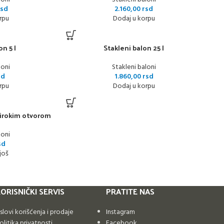
rsd
2.160,00
rsd
rpu
Dodaj u korpu
on 5 l
Stakleni balon 25 l
loni
Stakleni baloni
sd
1.860,00
rsd
rpu
Dodaj u korpu
 širokim otvorom
loni
sd
još
ORISNIČKI SERVIS
PRATITE NAS
slovi korišćenja i prodaje
Instagram
olitika privatnosti
Facebook