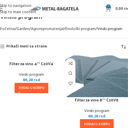
Skip to navigation
0
0,00
rs
Skip to main content
Vinski program
Početna
Garden
Agrorepromaterijal
Enološki program
Vinski program
Prikaži meni sa strane
Filter za vino 4″“ C20V4
Vinski program
86,28
rsd
DODAJ U KORPU
Filter za vino 8″“ C20V8
Vinski program
86,28
rsd
DODAJ U KORPU