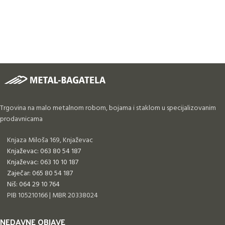
Trgovina na malo metalnom robom, bojama i staklom u specijalizovanim
prodavnicama
Knjaza Miloša 169, Knjaževac
Knjaževac: 063 80 54 187
Knjaževac: 063 10 10 187
Zaječar: 065 80 54 187
Niš: 064 29 10 764
PIB 105210166 | MBR 20338024
NEDAVNE OBJAVE