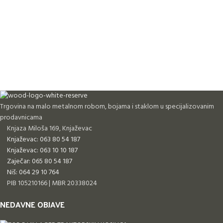
Trgovina na malo metalnom robom, bojama i staklom u specijalizovanim
prodavnicama
Knjaza Miloša 169, Knjaževac
Knjaževac: 063 80 54 187
Knjaževac: 063 10 10 187
Zaječar: 065 80 54 187
Niš: 064 29 10 764
PIB 105210166 | MBR 20338024
NEDAVNE OBJAVE