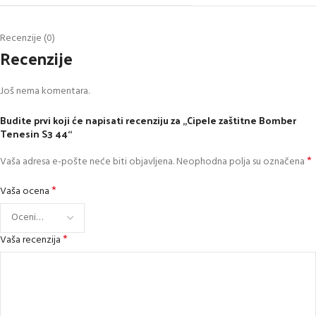
Recenzije (0)
Recenzije
Još nema komentara.
Budite prvi koji će napisati recenziju za „Cipele zaštitne Bomber
Tenesin S3 44“
*
Vaša adresa e-pošte neće biti objavljena.
Neophodna polja su označena
*
Vaša ocena
*
Vaša recenzija