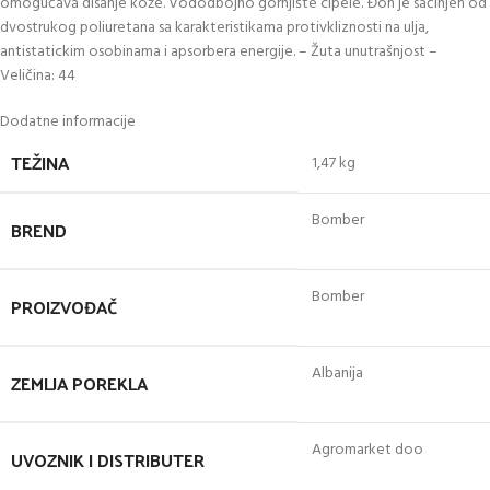
omogućava disanje kože. Vododbojno gornjište cipele. Đon je sačinjen od
dvostrukog poliuretana sa karakteristikama protivkliznosti na ulja,
antistatickim osobinama i apsorbera energije. – Žuta unutrašnjost –
Veličina: 44
Dodatne informacije
TEŽINA
1,47 kg
Bomber
BREND
Bomber
PROIZVOĐAČ
Albanija
ZEMLJA POREKLA
Agromarket doo
UVOZNIK I DISTRIBUTER