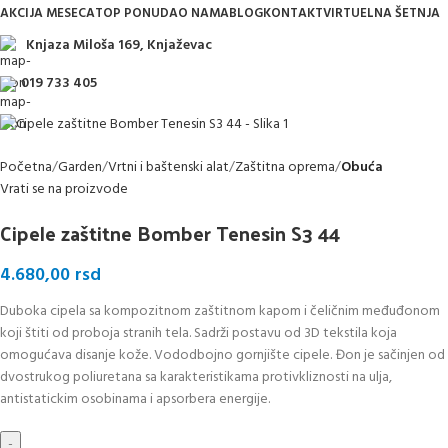
AKCIJA MESECA
TOP PONUDA
O NAMA
BLOG
KONTAKT
VIRTUELNA ŠETNJA
Knjaza Miloša 169, Knjaževac
019 733 405
Početna
Garden
Vrtni i baštenski alat
Zaštitna oprema
Obuća
Vrati se na proizvode
Cipele zaštitne Bomber Tenesin S3 44
4.680,00
rsd
Duboka cipela sa kompozitnom zaštitnom kapom i čeličnim međuđonom
koji štiti od proboja stranih tela. Sadrži postavu od 3D tekstila koja
omogućava disanje kože. Vododbojno gornjište cipele. Đon je sačinjen od
dvostrukog poliuretana sa karakteristikama protivkliznosti na ulja,
antistatickim osobinama i apsorbera energije.