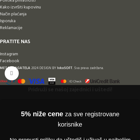
Politika privatnosti
Kako izvršiti kupovinu
Način plaćanja
Isporuka
Reklamacije
PRATITE NAS
Instagram
Facebook
METAL-BAGATELA
2024 DESIGN BY
IvkoSOFT
. Sva prava zadržana.
Klikni da uvećaš
Pridruži se našoj zajednici i uštedi!
5% niže cene
za sve registrovane
korisnike
Ne propusti priliku da uštediš i uživaš u najboljim