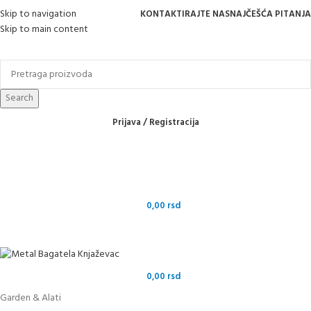
Skip to navigation
KONTAKTIRAJTE NAS
NAJČEŠĆA PITANJA
Skip to main content
Online kupovina, vaša nova rutina!
Search
Prijava / Registracija
0,00
rsd
0,00
rsd
Garden & Alati