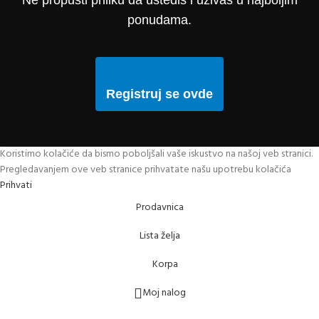
ponudama.
Registruj se ovde
Koristimo kolačiće da bismo poboljšali vaše iskustvo na našoj veb stranici.
Pregledavanjem ove veb stranice prihvatate našu upotrebu kolačića
Prihvati
Prodavnica
Lista želja
Korpa
Moj nalog