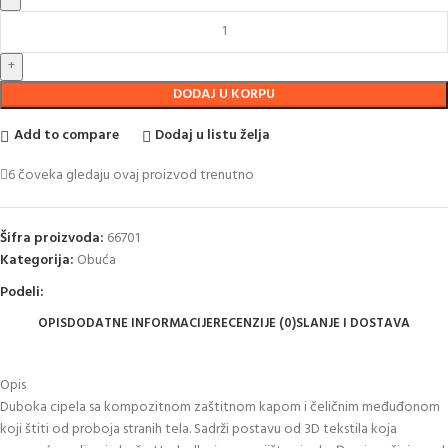
DODAJ U KORPU
Add to compare
Dodaj u listu želja
6
čoveka gledaju ovaj proizvod trenutno
Šifra proizvoda:
66701
Kategorija:
Obuća
Podeli:
OPIS
DODATNE INFORMACIJE
RECENZIJE (0)
SLANJE I DOSTAVA
Opis
Duboka cipela sa kompozitnom zaštitnom kapom i čeličnim međuđonom
koji štiti od proboja stranih tela. Sadrži postavu od 3D tekstila koja