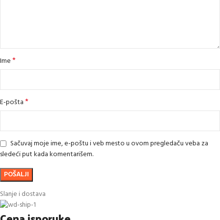
*
Ime
*
E-pošta
Sačuvaj moje ime, e-poštu i veb mesto u ovom pregledaču veba za
sledeći put kada komentarišem.
Slanje i dostava
Cena isporuke