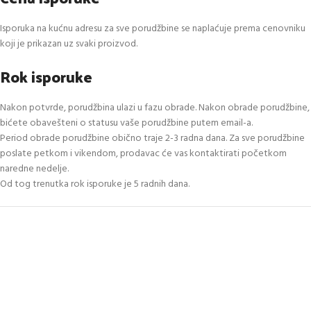
Isporuka na kućnu adresu za sve porudžbine se naplaćuje prema cenovniku
koji je prikazan uz svaki proizvod.
Rok isporuke
Nakon potvrde, porudžbina ulazi u fazu obrade. Nakon obrade porudžbine,
bićete obavešteni o statusu vaše porudžbine putem email-a.
Period obrade porudžbine obično traje 2-3 radna dana. Za sve porudžbine
poslate petkom i vikendom, prodavac će vas kontaktirati početkom
naredne nedelje.
Od tog trenutka rok isporuke je 5 radnih dana.