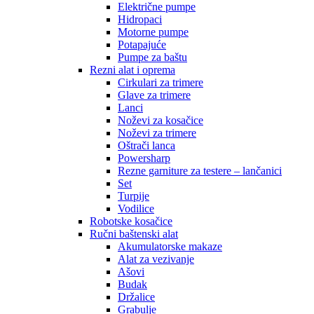
Električne pumpe
Hidropaci
Motorne pumpe
Potapajuće
Pumpe za baštu
Rezni alat i oprema
Cirkulari za trimere
Glave za trimere
Lanci
Noževi za kosačice
Noževi za trimere
Oštrači lanca
Powersharp
Rezne garniture za testere – lančanici
Set
Turpije
Vodilice
Robotske kosačice
Ručni baštenski alat
Akumulatorske makaze
Alat za vezivanje
Ašovi
Budak
Držalice
Grabulje