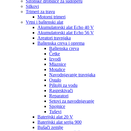
Sifonske drobilice za sudoperu
Silkovi
Trimeri za travu
Motorni trimeri
Vrtni i baštenski alat
Akumulatorski alat Echo 40 V
Akumulatorski alat Echo 56 V
Areatori travnjaka
Baštenska creva i oprema
Baštenska creva
Četke
Izvodi
Mlaznice
Motalice
Navodnjavanje travnjaka
Ostalo
Pištolji za vodu
Rasprskivači
Reparatori
Setovi za navodnjavanje
Spojnice
Tuševi
Baterijski alat 20 V
Baterijski alat serija 900
Bušači zemlje