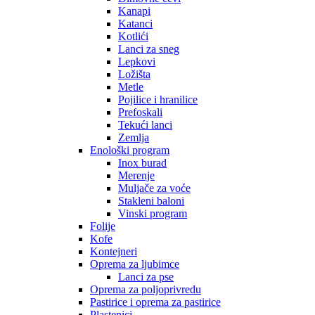
Kanapi
Katanci
Kotlići
Lanci za sneg
Lepkovi
Ložišta
Metle
Pojilice i hranilice
Prefoskali
Tekući lanci
Zemlja
Enološki program
Inox burad
Merenje
Muljače za voće
Stakleni baloni
Vinski program
Folije
Kofe
Kontejneri
Oprema za ljubimce
Lanci za pse
Oprema za poljoprivredu
Pastirice i oprema za pastirice
Plastenici