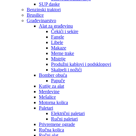
SUP daske
Benzinski traktori
Brusilice
Građevinarstvo
Alat za građevinu
Čekići i sekire
Fangle
Libele
Makaze
Merne trake
Mistrije
Produžni kablovi i podsklopovi
Skalpeli i nožići
Bomber obuća
Papuče
Kutije za alat
Merdevine
Mešalice
Motorna kolica
Paletari
Električni paletari
Ručni paletari
Privremene ograde
Ručna kolica
Ručni alat