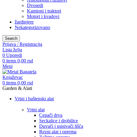
Dvosedi
Kamioni i traktori
Motori i kvadovi
žardinjere
Nekategorizovano
Search
Prijava / Registracija
Lista želja
0
Uporedi
0
items
0,00
rsd
Meni
0
items
0,00
rsd
Garden & Alati
Vrtni i baštenski alat
Vrtni alat
Cepači drva
Seckalice i drobilice
Duvači i usisivači lišća
Rezni alat i oprema