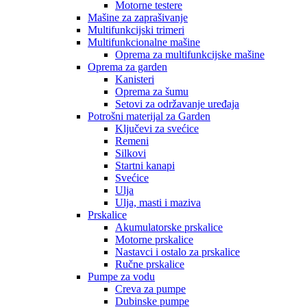
Motorne testere
Mašine za zaprašivanje
Multifunkcijski trimeri
Multifunkcionalne mašine
Oprema za multifunkcijske mašine
Oprema za garden
Kanisteri
Oprema za šumu
Setovi za održavanje uređaja
Potrošni materijal za Garden
Ključevi za svećice
Remeni
Silkovi
Startni kanapi
Svećice
Ulja
Ulja, masti i maziva
Prskalice
Akumulatorske prskalice
Motorne prskalice
Nastavci i ostalo za prskalice
Ručne prskalice
Pumpe za vodu
Creva za pumpe
Dubinske pumpe