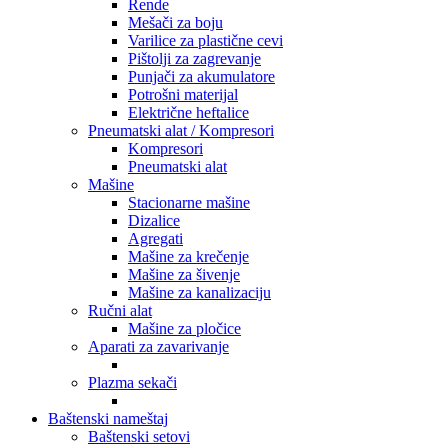
Rende
Mešači za boju
Varilice za plastične cevi
Pištolji za zagrevanje
Punjači za akumulatore
Potrošni materijal
Električne heftalice
Pneumatski alat / Kompresori
Kompresori
Pneumatski alat
Mašine
Stacionarne mašine
Dizalice
Agregati
Mašine za krečenje
Mašine za šivenje
Mašine za kanalizaciju
Ručni alat
Mašine za pločice
Aparati za zavarivanje
Plazma sekači
Baštenski nameštaj
Baštenski setovi