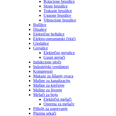
Rotacione brusilice
Stone brusilice
Trakaste brusilice
Ugaone brusilice
Vibracione brusilice
Bušilice
Dizalice
Električne heftalice
Elektro-pneumatski čekići
Glodalice
Grejalice
Električne grejalice
Gasni grejači
Indukcione ploče
Industrijski ventilatori
Kompresori
Makaze za šišanje ovaca
Mašine za kanalizaciju
Mašine za krečenje
Mašine za šivenje
Mešači za boju
Električni mešači
Oprema za mešače
Pištolji za zagrevanje
Plazma sekači