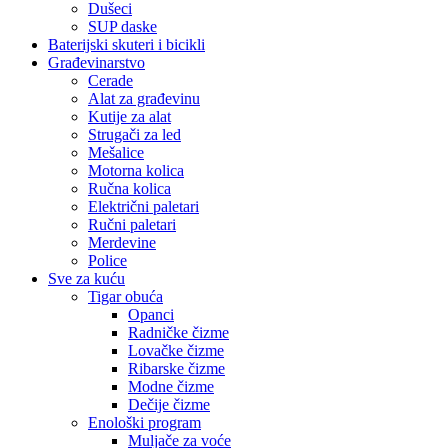
Dušeci
SUP daske
Baterijski skuteri i bicikli
Građevinarstvo
Cerade
Alat za građevinu
Kutije za alat
Strugači za led
Mešalice
Motorna kolica
Ručna kolica
Električni paletari
Ručni paletari
Merdevine
Police
Sve za kuću
Tigar obuća
Opanci
Radničke čizme
Lovačke čizme
Ribarske čizme
Modne čizme
Dečije čizme
Enološki program
Muljače za voće