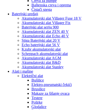
Creva za pumpe
Baštenska creva i oprema
Čistači snega
Baterijski uređaji
Akumulatorski alat Villager Fuse 18 V
Akumulatorski alat Villager Fix
Baterijski alat serija 900
Akumulatorski alat ZEN 40 V
Akumulatorski alat Echo 40 V
Stiga Baterijski alat 20 V
Echo baterijski alat 56 V
Kzubr akumulatorski alat
Scheppach akumulatorski alat
Akumulatorski alat AGM
Akumulatorski alat B&D
Akumulatorski alat Stanley
Alati i mašine
Električni alat
Bušilice
Elektro-pneumatski čekići
Brusilice
Makaze za šišanje ovaca
Testere
Polirke
Glodalice