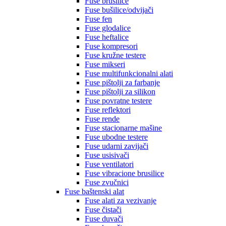
Fuse brusilice
Fuse bušilice/odvijači
Fuse fen
Fuse glodalice
Fuse heftalice
Fuse kompresori
Fuse kružne testere
Fuse mikseri
Fuse multifunkcionalni alati
Fuse pištolji za farbanje
Fuse pištolji za silikon
Fuse povratne testere
Fuse reflektori
Fuse rende
Fuse stacionarne mašine
Fuse ubodne testere
Fuse udarni zavijači
Fuse usisivači
Fuse ventilatori
Fuse vibracione brusilice
Fuse zvučnici
Fuse baštenski alat
Fuse alati za vezivanje
Fuse čistači
Fuse duvači