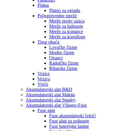
Platna
Platno za ogradu
Poljoprivredne mreže
Mreže protiv sunca
Mreže za baliranje
Mreže za komarce
Mreže za kornišone
Tigar obuća
Lovačke čizme
Modne čizme
Opanci
Radničke čizme
Ribarske čizme
Vezice
Veziva
Vreće
Akumulatorski alat B&D
Akumulatorski alat Makita
Akumulatorski alat Stanley
Akumulatorski alat Villager-Fuse
Fuse alati
Fuse akumulatoski čekići
Fuse alati za poliranje
Fuse baterijske lampe