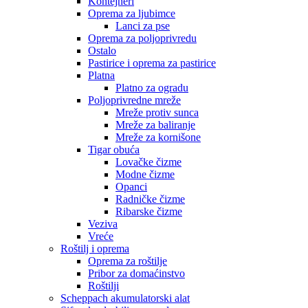
Kontejneri
Oprema za ljubimce
Lanci za pse
Oprema za poljoprivredu
Ostalo
Pastirice i oprema za pastirice
Platna
Platno za ogradu
Poljoprivredne mreže
Mreže protiv sunca
Mreže za baliranje
Mreže za kornišone
Tigar obuća
Lovačke čizme
Modne čizme
Opanci
Radničke čizme
Ribarske čizme
Veziva
Vreće
Roštilj i oprema
Oprema za roštilje
Pribor za domaćinstvo
Roštilji
Scheppach akumulatorski alat