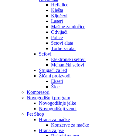
Heftalice
Klešta
Ključevi
Laseri
Mašine za pločice
Odvijači
Police
Setovi alata
Torbe za alat
Sefovi
Elektronski sefovi
Mehanički sefovi
Strugači za led
Žičani proizvodi
Ekseri
Žice
Kompresori
Novogodišnji program
Novogodišnje jelke
Novogodišnji venci
Pet Shop
Hrana za mačke
Konzerve za mačke
Hrana za pse
Biskviti za pse