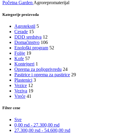
Početna
Garden
Agrorepromaterijal
Kategorije proizvoda
Agrotekstil
5
Cerade
15
DDD sredstva
12
Domaćinstvo
106
Enološki program
52
Folije
19
Kofe
57
Kontejneri
1
Oprema za poljoprivredu
24
Pastirice i oprema za pastirice
29
Plastenici
3
Vezice
12
Veziva
19
Vreće
41
Filter cene
Sve
0,00
rsd
-
27.300,00
rsd
27.300,00
rsd
-
54.600,00
rsd