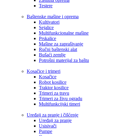
Zaštitna oprema
Testere
Baštenske mašine i oprema
Kultivatori
Sejalice
Multifunkcionalne mašine
Prskalice
Mašine za zaprašivanje
Ručni baštenski alat
Bušaći zemlje
Potrošni materijal za baštu
Kosačice i trimeri
Kosačice
Robot kosilice
Traktor kosilice
Trimeri za travu
Trimeri za živu ogradu
Multifunkcijski timeri
Uređaji za pranje i čišćenje
Uređaji za pranje
Usisivači
Pumpe