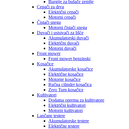
Burgije za bušače zemlje
Cepači za drva
Električni cepači
Motorni cepači
Čistači snega
Motorni čistači snega
Duvači i usisivači za lišće
Akumulatorski duvači
Električni duvači
Motorni duvači
Front mower
Front mower benzinski
Kosačice
Akumulatorske kosačice
Električne kosačice
Motorne kosačice
Ručna cilinder kosačica
Zero Turn kosačice
Kultivatori
Dodatna oprema za kultivatore
Električni kultivatori
Motorni kultivatori
Lančane testere
Akumulatorske testere
Električne testere