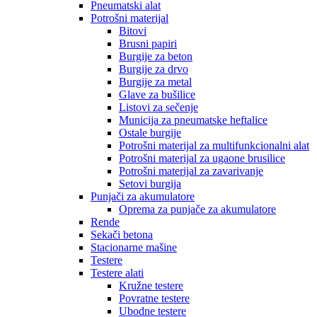
Pneumatski alat
Potrošni materijal
Bitovi
Brusni papiri
Burgije za beton
Burgije za drvo
Burgije za metal
Glave za bušilice
Listovi za sečenje
Municija za pneumatske heftalice
Ostale burgije
Potrošni materijal za multifunkcionalni alat
Potrošni materijal za ugaone brusilice
Potrošni materijal za zavarivanje
Setovi burgija
Punjači za akumulatore
Oprema za punjače za akumulatore
Rende
Sekači betona
Stacionarne mašine
Testere
Testere alati
Kružne testere
Povratne testere
Ubodne testere