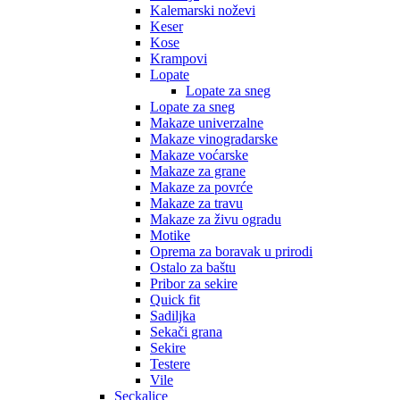
Kalemarski noževi
Keser
Kose
Krampovi
Lopate
Lopate za sneg
Lopate za sneg
Makaze univerzalne
Makaze vinogradarske
Makaze voćarske
Makaze za grane
Makaze za povrće
Makaze za travu
Makaze za živu ogradu
Motike
Oprema za boravak u prirodi
Ostalo za baštu
Pribor za sekire
Quick fit
Sadiljka
Sekači grana
Sekire
Testere
Vile
Seckalice