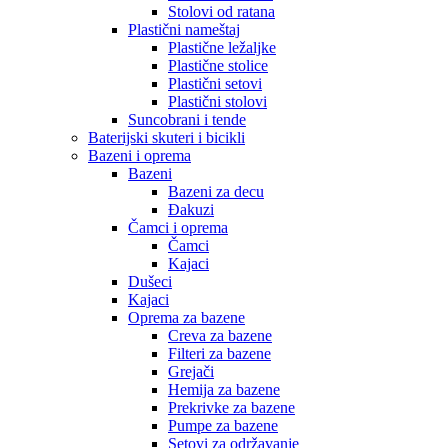
Stolovi od ratana
Plastični nameštaj
Plastične ležaljke
Plastične stolice
Plastični setovi
Plastični stolovi
Suncobrani i tende
Baterijski skuteri i bicikli
Bazeni i oprema
Bazeni
Bazeni za decu
Đakuzi
Čamci i oprema
Čamci
Kajaci
Dušeci
Kajaci
Oprema za bazene
Creva za bazene
Filteri za bazene
Grejači
Hemija za bazene
Prekrivke za bazene
Pumpe za bazene
Setovi za održavanje