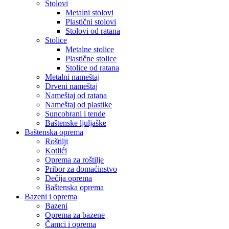
Stolovi
Metalni stolovi
Plastični stolovi
Stolovi od ratana
Stolice
Metalne stolice
Plastične stolice
Stolice od ratana
Metalni nameštaj
Drveni nameštaj
Nameštaj od ratana
Nameštaj od plastike
Suncobrani i tende
Baštenske ljuljaške
Baštenska oprema
Roštilji
Kotlići
Oprema za roštilje
Pribor za domaćinstvo
Dečija oprema
Baštenska oprema
Bazeni i oprema
Bazeni
Oprema za bazene
Čamci i oprema