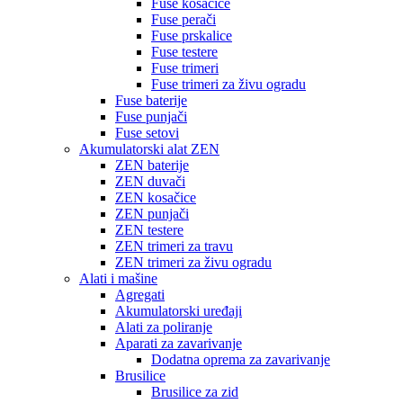
Fuse kosačice
Fuse perači
Fuse prskalice
Fuse testere
Fuse trimeri
Fuse trimeri za živu ogradu
Fuse baterije
Fuse punjači
Fuse setovi
Akumulatorski alat ZEN
ZEN baterije
ZEN duvači
ZEN kosačice
ZEN punjači
ZEN testere
ZEN trimeri za travu
ZEN trimeri za živu ogradu
Alati i mašine
Agregati
Akumulatorski uređaji
Alati za poliranje
Aparati za zavarivanje
Dodatna oprema za zavarivanje
Brusilice
Brusilice za zid