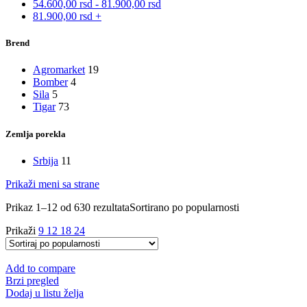
54.600,00
rsd
-
81.900,00
rsd
81.900,00
rsd
+
Brend
Agromarket
19
Bomber
4
Sila
5
Tigar
73
Zemlja porekla
Srbija
11
Prikaži meni sa strane
Prikaz 1–12 od 630 rezultata
Sortirano po popularnosti
Prikaži
9
12
18
24
Add to compare
Brzi pregled
Dodaj u listu želja