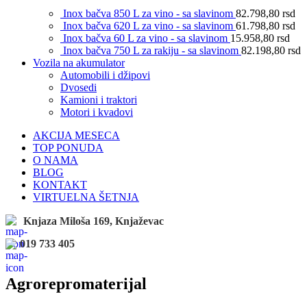
Inox bačva 850 L za vino - sa slavinom
82.798,80
rsd
Inox bačva 620 L za vino - sa slavinom
61.798,80
rsd
Inox bačva 60 L za vino - sa slavinom
15.958,80
rsd
Inox bačva 750 L za rakiju - sa slavinom
82.198,80
rsd
Vozila na akumulator
Automobili i džipovi
Dvosedi
Kamioni i traktori
Motori i kvadovi
AKCIJA MESECA
TOP PONUDA
O NAMA
BLOG
KONTAKT
VIRTUELNA ŠETNJA
Knjaza Miloša 169, Knjaževac
019 733 405
Agrorepromaterijal