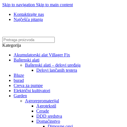
Skip to navigation
Skip to main content
Kontaktirajte nas
Najčešća pitanja
Online kupovina, vaša nova rutina!
Kategorija
Akumulatorski alat Villager Fix
Baštenski alati
Baštenski alati – delovi uređaja
Delovi lančanih testera
Bluze
burad
Creva za pumpe
Električni kultivatori
Garden
Agrorepromaterijal
Agrotekstil
Cerade
DDD sredstva
Domaćinstvo
Dimovne cevi