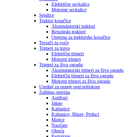
Električne seckalice
Motorne seckalice
Sejalice
Traktor kosačice
Akumulatorski traktori
Benzinski traktori
Oprema za traktorske kosačice
Tresači za voće
Trimeri za travu
Električni trimeri
Motorni trimeri
Trimeri za živu ogradu
Akumulatorski trimeri za živu ogradu
Električni trimeri za živu ogradu
Motorni trimeri za živu ogradu
Uređaji za pranje pod pritiskom
Zaštitna oprema
Antifoni
Jakne
Kabanice
Kabanice, Bluze, Prsluci
Majice
Naočare
Obuća
Pantalone