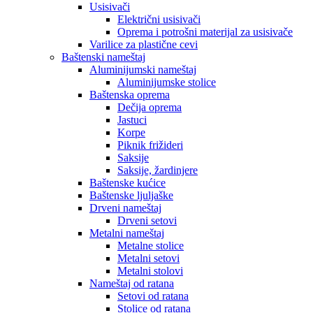
Usisivači
Električni usisivači
Oprema i potrošni materijal za usisivače
Varilice za plastične cevi
Baštenski nameštaj
Aluminijumski nameštaj
Aluminijumske stolice
Baštenska oprema
Dečija oprema
Jastuci
Korpe
Piknik frižideri
Saksije
Saksije, žardinjere
Baštenske kućice
Baštenske ljuljaške
Drveni nameštaj
Drveni setovi
Metalni nameštaj
Metalne stolice
Metalni setovi
Metalni stolovi
Nameštaj od ratana
Setovi od ratana
Stolice od ratana