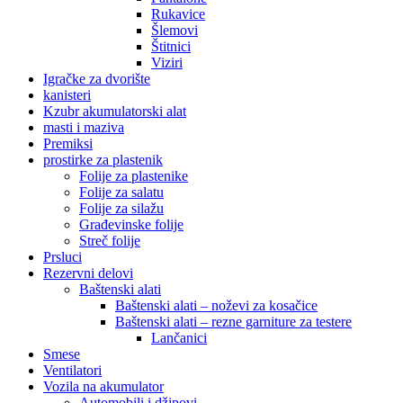
Rukavice
Šlemovi
Štitnici
Viziri
Igračke za dvorište
kanisteri
Kzubr akumulatorski alat
masti i maziva
Premiksi
prostirke za plastenik
Folije za plastenike
Folije za salatu
Folije za silažu
Građevinske folije
Streč folije
Prsluci
Rezervni delovi
Baštenski alati
Baštenski alati – noževi za kosačice
Baštenski alati – rezne garniture za testere
Lančanici
Smese
Ventilatori
Vozila na akumulator
Automobili i džipovi