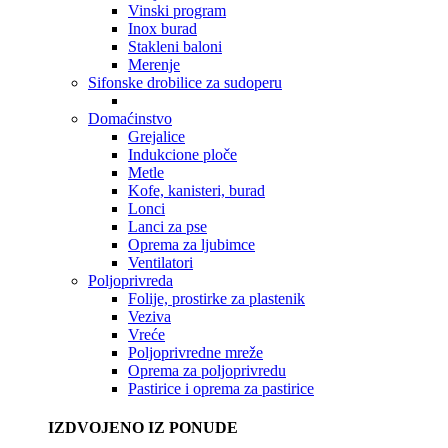
Vinski program
Inox burad
Stakleni baloni
Merenje
Sifonske drobilice za sudoperu
Domaćinstvo
Grejalice
Indukcione ploče
Metle
Kofe, kanisteri, burad
Lonci
Lanci za pse
Oprema za ljubimce
Ventilatori
Poljoprivreda
Folije, prostirke za plastenik
Veziva
Vreće
Poljoprivredne mreže
Oprema za poljoprivredu
Pastirice i oprema za pastirice
IZDVOJENO IZ PONUDE