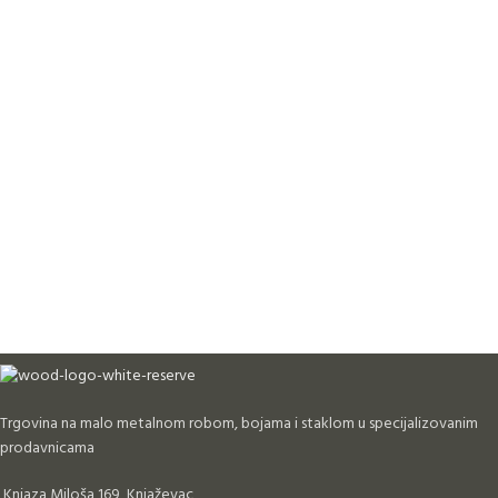
Trgovina na malo metalnom robom, bojama i staklom u specijalizovanim
prodavnicama
Knjaza Miloša 169, Knjaževac