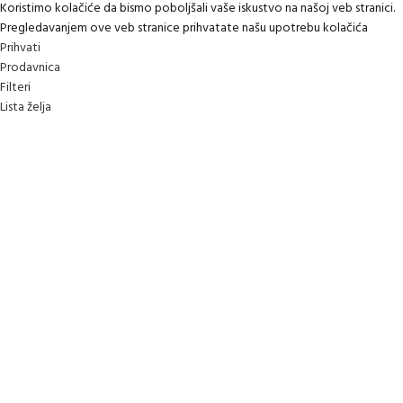
Koristimo kolačiće da bismo poboljšali vaše iskustvo na našoj veb stranici.
Pregledavanjem ove veb stranice prihvatate našu upotrebu kolačića
Prihvati
Prodavnica
Filteri
Lista želja
0
items
Korpa
Moj nalog