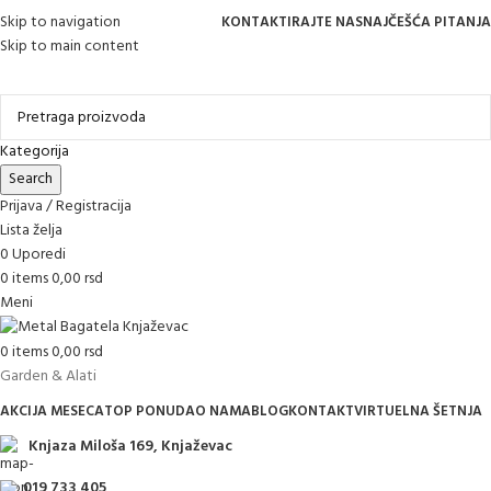
Skip to navigation
KONTAKTIRAJTE NAS
NAJČEŠĆA PITANJA
Skip to main content
Online kupovina, vaša nova rutina!
Kategorija
Search
Prijava / Registracija
Lista želja
0
Uporedi
0
items
0,00
rsd
Meni
0
items
0,00
rsd
Garden & Alati
AKCIJA MESECA
TOP PONUDA
O NAMA
BLOG
KONTAKT
VIRTUELNA ŠETNJA
Knjaza Miloša 169, Knjaževac
019 733 405