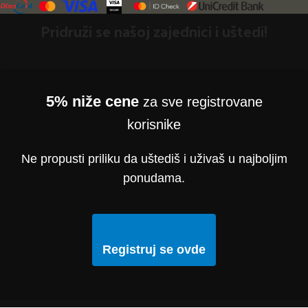
Pridruži se našoj zajednici i uštedi!
5% niže cene
za sve registrovane
korisnike
Ne propusti priliku da uštediš i uživaš u najboljim
ponudama.
Registruj se ovde