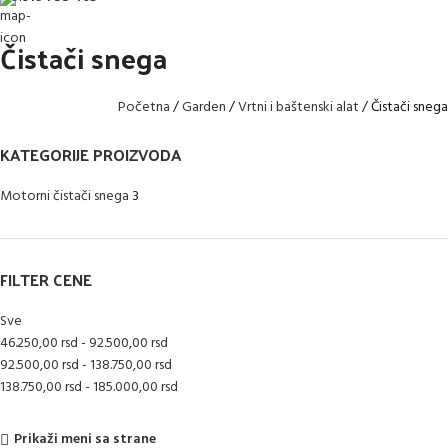
Čistači snega
Početna
Garden
Vrtni i baštenski alat
Čistači snega
KATEGORIJE PROIZVODA
Motorni čistači snega
3
FILTER CENE
Sve
46.250,00
rsd
-
92.500,00
rsd
92.500,00
rsd
-
138.750,00
rsd
138.750,00
rsd
-
185.000,00
rsd
Prikaži meni sa strane