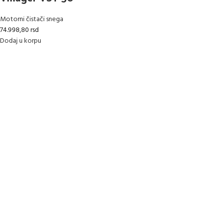
Motorni čistači snega
74.998,80
rsd
Dodaj u korpu