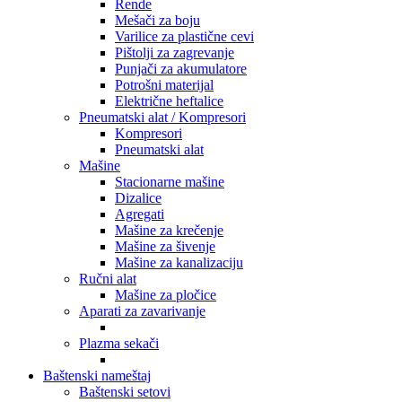
Rende
Mešači za boju
Varilice za plastične cevi
Pištolji za zagrevanje
Punjači za akumulatore
Potrošni materijal
Električne heftalice
Pneumatski alat / Kompresori
Kompresori
Pneumatski alat
Mašine
Stacionarne mašine
Dizalice
Agregati
Mašine za krečenje
Mašine za šivenje
Mašine za kanalizaciju
Ručni alat
Mašine za pločice
Aparati za zavarivanje
Plazma sekači
Baštenski nameštaj
Baštenski setovi