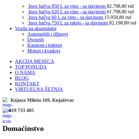
Inox bačva 850 L za vino - sa slavinom
82.798,80
rsd
Inox bačva 620 L za vino - sa slavinom
61.798,80
rsd
Inox bačva 60 L za vino - sa slavinom
15.958,80
rsd
Inox bačva 750 L za rakiju - sa slavinom
82.198,80
rsd
Vozila na akumulator
Automobili i džipovi
Dvosedi
Kamioni i traktori
Motori i kvadovi
AKCIJA MESECA
TOP PONUDA
O NAMA
BLOG
KONTAKT
VIRTUELNA ŠETNJA
Knjaza Miloša 169, Knjaževac
019 733 405
Domaćinstvo