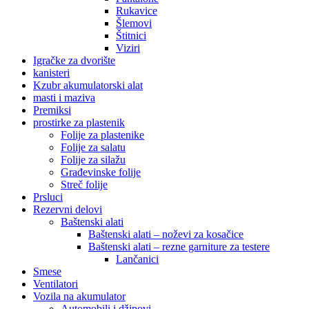
Rukavice
Šlemovi
Štitnici
Viziri
Igračke za dvorište
kanisteri
Kzubr akumulatorski alat
masti i maziva
Premiksi
prostirke za plastenik
Folije za plastenike
Folije za salatu
Folije za silažu
Građevinske folije
Streč folije
Prsluci
Rezervni delovi
Baštenski alati
Baštenski alati – noževi za kosačice
Baštenski alati – rezne garniture za testere
Lančanici
Smese
Ventilatori
Vozila na akumulator
Automobili i džipovi