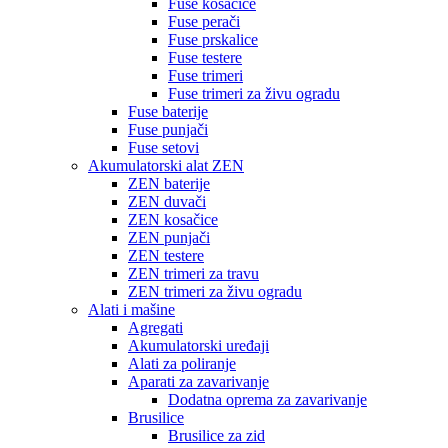
Fuse kosačice
Fuse perači
Fuse prskalice
Fuse testere
Fuse trimeri
Fuse trimeri za živu ogradu
Fuse baterije
Fuse punjači
Fuse setovi
Akumulatorski alat ZEN
ZEN baterije
ZEN duvači
ZEN kosačice
ZEN punjači
ZEN testere
ZEN trimeri za travu
ZEN trimeri za živu ogradu
Alati i mašine
Agregati
Akumulatorski uređaji
Alati za poliranje
Aparati za zavarivanje
Dodatna oprema za zavarivanje
Brusilice
Brusilice za zid