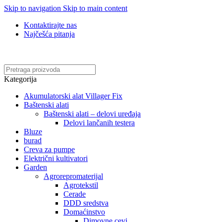
Skip to navigation
Skip to main content
Kontaktirajte nas
Najčešća pitanja
Online kupovina, vaša nova rutina!
Kategorija
Akumulatorski alat Villager Fix
Baštenski alati
Baštenski alati – delovi uređaja
Delovi lančanih testera
Bluze
burad
Creva za pumpe
Električni kultivatori
Garden
Agrorepromaterijal
Agrotekstil
Cerade
DDD sredstva
Domaćinstvo
Dimovne cevi