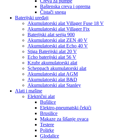
Creva za pumpe
Baštenska creva i oprema
Čistači snega
Baterijski uređaji
Akumulatorski alat Villager Fuse 18 V
Akumulatorski alat Villager Fix
Baterijski alat serija 900
Akumulatorski alat ZEN 40 V
Akumulatorski alat Echo 40 V
Stiga Baterijski alat 20 V
Echo baterijski alat 56 V
Kzubr akumulatorski alat
Scheppach akumulatorski alat
Akumulatorski alat AGM
Akumulatorski alat B&D
Akumulatorski alat Stanley
Alati i mašine
Električni alat
Bušilice
Elektro-pneumatski čekići
Brusilice
Makaze za šišanje ovaca
Testere
Polirke
Glodalice