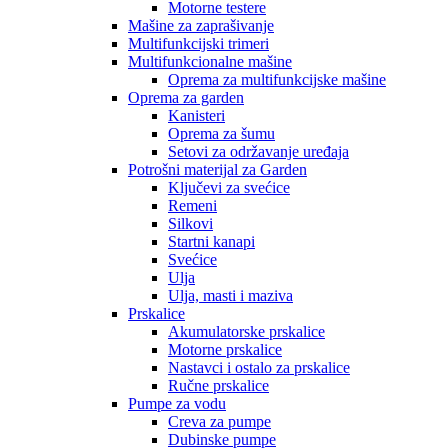
Motorne testere
Mašine za zaprašivanje
Multifunkcijski trimeri
Multifunkcionalne mašine
Oprema za multifunkcijske mašine
Oprema za garden
Kanisteri
Oprema za šumu
Setovi za održavanje uređaja
Potrošni materijal za Garden
Ključevi za svećice
Remeni
Silkovi
Startni kanapi
Svećice
Ulja
Ulja, masti i maziva
Prskalice
Akumulatorske prskalice
Motorne prskalice
Nastavci i ostalo za prskalice
Ručne prskalice
Pumpe za vodu
Creva za pumpe
Dubinske pumpe