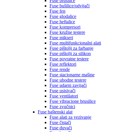
Fuse brusilice
Fuse bušilice/odvijači
Fuse fen
Fuse glodalice
Fuse heftalice
Fuse kompresori
Fuse kružne testere
Fuse mikseri
Fuse multifunkcionalni alati
Fuse pištolji za farbanje
Fuse pištolji za silikon
Fuse povratne testere
Fuse reflektori
Fuse rende
Fuse stacionarne mašine
Fuse ubodne testere
Fuse udarni zavijači
Fuse usisivači
Fuse ventilatori
Fuse vibracione brusilice
Fuse zvučnici
Fuse baštenski alat
Fuse alati za vezivanje
Fuse čistači
Fuse duvači