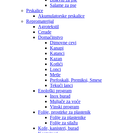
Salame za pse
Prskalice
Akumulatorske prskalice
Repromaterijal
Agrotekstil
Cerade
Domaćinstvo
Dimovne cevi
Kanapi
Katanci
Kazan
Kotlići
Lonci
Metle
Prefoskali, Premiksi, Smese
Tekući lanci
Enološki program
Inox burad
Muljače za voće
Vinski program
Folije, prostirke za plastenik
Folije za plastenike
Folije za silažu
Kofe, kanisteri, burad