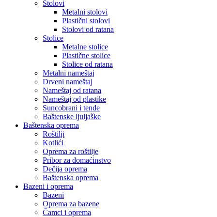
Stolovi
Metalni stolovi
Plastični stolovi
Stolovi od ratana
Stolice
Metalne stolice
Plastične stolice
Stolice od ratana
Metalni nameštaj
Drveni nameštaj
Nameštaj od ratana
Nameštaj od plastike
Suncobrani i tende
Baštenske ljuljaške
Baštenska oprema
Roštilji
Kotlići
Oprema za roštilje
Pribor za domaćinstvo
Dečija oprema
Baštenska oprema
Bazeni i oprema
Bazeni
Oprema za bazene
Čamci i oprema