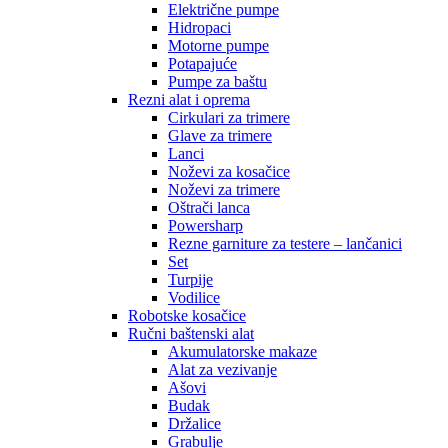
Električne pumpe
Hidropaci
Motorne pumpe
Potapajuće
Pumpe za baštu
Rezni alat i oprema
Cirkulari za trimere
Glave za trimere
Lanci
Noževi za kosačice
Noževi za trimere
Oštrači lanca
Powersharp
Rezne garniture za testere – lančanici
Set
Turpije
Vodilice
Robotske kosačice
Ručni baštenski alat
Akumulatorske makaze
Alat za vezivanje
Ašovi
Budak
Držalice
Grabulje