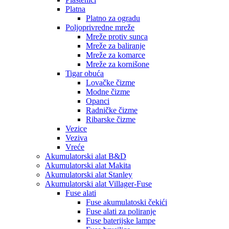
Platna
Platno za ogradu
Poljoprivredne mreže
Mreže protiv sunca
Mreže za baliranje
Mreže za komarce
Mreže za kornišone
Tigar obuća
Lovačke čizme
Modne čizme
Opanci
Radničke čizme
Ribarske čizme
Vezice
Veziva
Vreće
Akumulatorski alat B&D
Akumulatorski alat Makita
Akumulatorski alat Stanley
Akumulatorski alat Villager-Fuse
Fuse alati
Fuse akumulatoski čekići
Fuse alati za poliranje
Fuse baterijske lampe