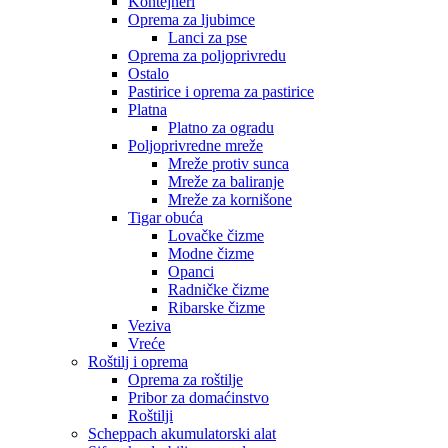
Kontejneri
Oprema za ljubimce
Lanci za pse
Oprema za poljoprivredu
Ostalo
Pastirice i oprema za pastirice
Platna
Platno za ogradu
Poljoprivredne mreže
Mreže protiv sunca
Mreže za baliranje
Mreže za kornišone
Tigar obuća
Lovačke čizme
Modne čizme
Opanci
Radničke čizme
Ribarske čizme
Veziva
Vreće
Roštilj i oprema
Oprema za roštilje
Pribor za domaćinstvo
Roštilji
Scheppach akumulatorski alat