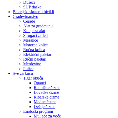
Dušeci
SUP daske
Baterijski skuteri i bicikli
Građevinarstvo
Cerade
Alat za građevinu
Kutije za alat
Strugači za led
Mešalice
Motorna kolica
Ručna kolica
Električni paletari
Ručni paletari
Merdevine
Police
Sve za kuću
Tigar obuća
Opanci
Radničke čizme
Lovačke čizme
Ribarske čizme
Modne čizme
Dečije čizme
Enološki program
Muljače za voće