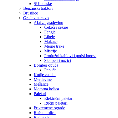
SUP daske
Benzinski traktori
Brusilice
Građevinarstvo
Alat za građevinu
Čekići i sekire
Fangle
Libele
Makaze
Merne trake
Mistrije
Produžni kablovi i podsklopovi
Skalpeli i nožići
Bomber obuća
Papuče
Kutije za alat
Merdevine
Mešalice
Motorna kolica
Paletari
Električni paletari
Ručni paletari
Privremene ograde
Ručna kolica
Ručni alat