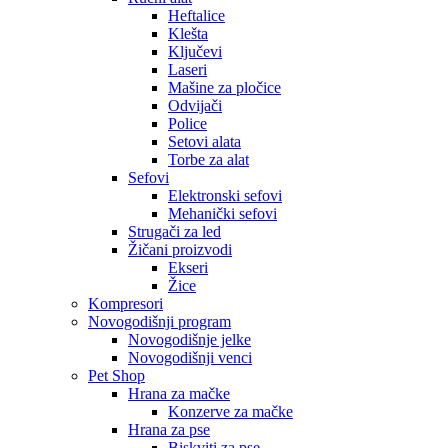
Heftalice
Klešta
Ključevi
Laseri
Mašine za pločice
Odvijači
Police
Setovi alata
Torbe za alat
Sefovi
Elektronski sefovi
Mehanički sefovi
Strugači za led
Žičani proizvodi
Ekseri
Žice
Kompresori
Novogodišnji program
Novogodišnje jelke
Novogodišnji venci
Pet Shop
Hrana za mačke
Konzerve za mačke
Hrana za pse
Biskviti za pse