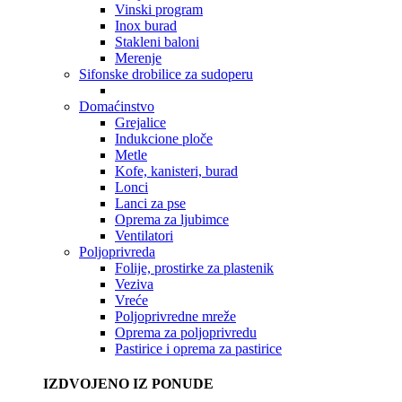
Vinski program
Inox burad
Stakleni baloni
Merenje
Sifonske drobilice za sudoperu
Domaćinstvo
Grejalice
Indukcione ploče
Metle
Kofe, kanisteri, burad
Lonci
Lanci za pse
Oprema za ljubimce
Ventilatori
Poljoprivreda
Folije, prostirke za plastenik
Veziva
Vreće
Poljoprivredne mreže
Oprema za poljoprivredu
Pastirice i oprema za pastirice
IZDVOJENO IZ PONUDE