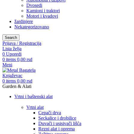
Dvosedi
Kamioni i traktori
Motori i kvadovi
žardinjere
Nekategorizovano
Search
Prijava / Registracija
Lista želja
0
Uporedi
0
items
0,00
rsd
Meni
0
items
0,00
rsd
Garden & Alati
Vrtni i baštenski alat
Vrtni alat
Cepači drva
Seckalice i drobilice
Duvači i usisivači lišća
Rezni alat i oprema