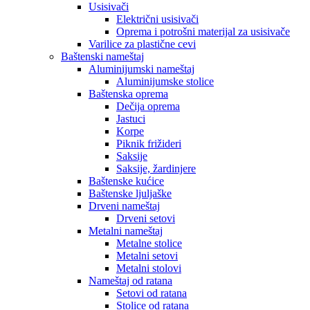
Usisivači
Električni usisivači
Oprema i potrošni materijal za usisivače
Varilice za plastične cevi
Baštenski nameštaj
Aluminijumski nameštaj
Aluminijumske stolice
Baštenska oprema
Dečija oprema
Jastuci
Korpe
Piknik frižideri
Saksije
Saksije, žardinjere
Baštenske kućice
Baštenske ljuljaške
Drveni nameštaj
Drveni setovi
Metalni nameštaj
Metalne stolice
Metalni setovi
Metalni stolovi
Nameštaj od ratana
Setovi od ratana
Stolice od ratana