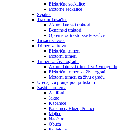
Električne seckalice
Motorne seckalice
Sejalice
Traktor kosačice
Akumulatorski traktori
Benzinski traktori
Oprema za traktorske kosačice
Tresači za voće
Trimeri za travu
Električni trimeri
Motorni trimeri
Trimeri za živu ogradu
Akumulatorski trimeri za živu ogradu
Električni trimeri za živu ogradu
Motorni trimeri za živu ogradu
Uređaji za pranje pod pritiskom
Zaštitna oprema
Antifoni
Jakne
Kabanice
Kabanice, Bluze, Prsluci
Majice
Naočare
Obuća
Pantalone