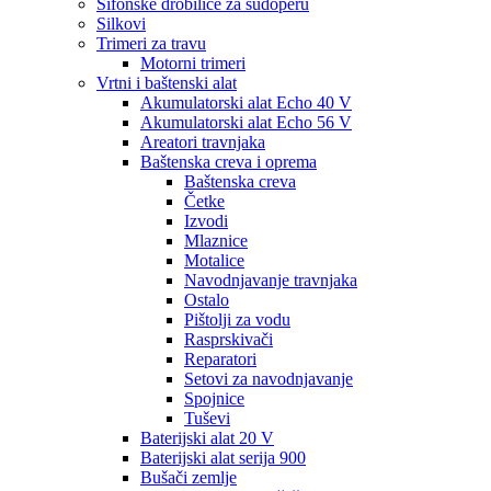
Sifonske drobilice za sudoperu
Silkovi
Trimeri za travu
Motorni trimeri
Vrtni i baštenski alat
Akumulatorski alat Echo 40 V
Akumulatorski alat Echo 56 V
Areatori travnjaka
Baštenska creva i oprema
Baštenska creva
Četke
Izvodi
Mlaznice
Motalice
Navodnjavanje travnjaka
Ostalo
Pištolji za vodu
Rasprskivači
Reparatori
Setovi za navodnjavanje
Spojnice
Tuševi
Baterijski alat 20 V
Baterijski alat serija 900
Bušači zemlje