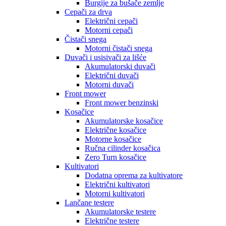
Burgije za bušače zemlje
Cepači za drva
Električni cepači
Motorni cepači
Čistači snega
Motorni čistači snega
Duvači i usisivači za lišće
Akumulatorski duvači
Električni duvači
Motorni duvači
Front mower
Front mower benzinski
Kosačice
Akumulatorske kosačice
Električne kosačice
Motorne kosačice
Ručna cilinder kosačica
Zero Turn kosačice
Kultivatori
Dodatna oprema za kultivatore
Električni kultivatori
Motorni kultivatori
Lančane testere
Akumulatorske testere
Električne testere