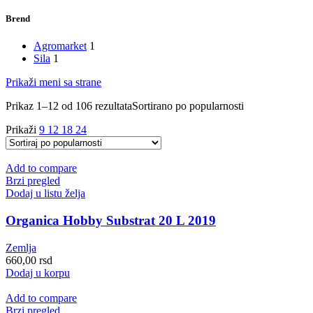
Brend
Agromarket
1
Sila
1
Prikaži meni sa strane
Prikaz 1–12 od 106 rezultata
Sortirano po popularnosti
Prikaži
9
12
18
24
Add to compare
Brzi pregled
Dodaj u listu želja
Organica Hobby Substrat 20 L 2019
Zemlja
660,00
rsd
Dodaj u korpu
Add to compare
Brzi pregled