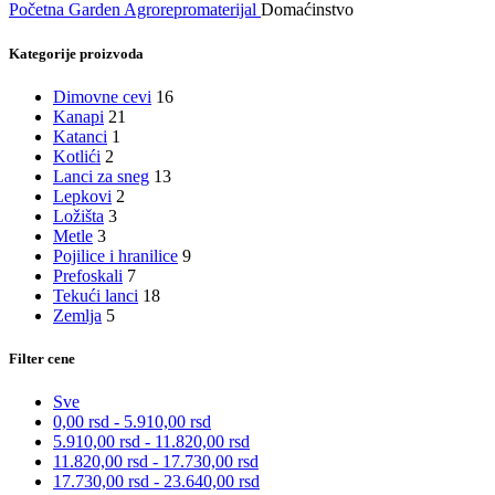
Početna
Garden
Agrorepromaterijal
Domaćinstvo
Kategorije proizvoda
Dimovne cevi
16
Kanapi
21
Katanci
1
Kotlići
2
Lanci za sneg
13
Lepkovi
2
Ložišta
3
Metle
3
Pojilice i hranilice
9
Prefoskali
7
Tekući lanci
18
Zemlja
5
Filter cene
Sve
0,00
rsd
-
5.910,00
rsd
5.910,00
rsd
-
11.820,00
rsd
11.820,00
rsd
-
17.730,00
rsd
17.730,00
rsd
-
23.640,00
rsd