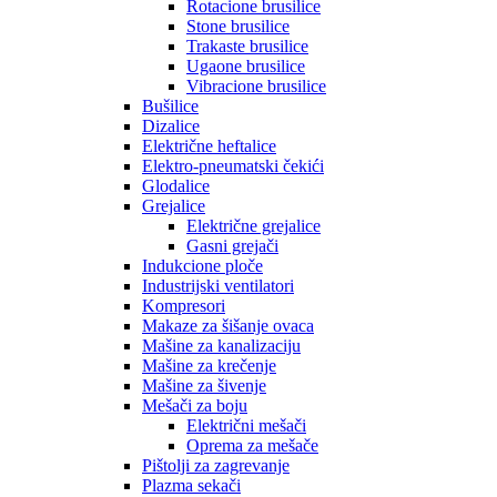
Rotacione brusilice
Stone brusilice
Trakaste brusilice
Ugaone brusilice
Vibracione brusilice
Bušilice
Dizalice
Električne heftalice
Elektro-pneumatski čekići
Glodalice
Grejalice
Električne grejalice
Gasni grejači
Indukcione ploče
Industrijski ventilatori
Kompresori
Makaze za šišanje ovaca
Mašine za kanalizaciju
Mašine za krečenje
Mašine za šivenje
Mešači za boju
Električni mešači
Oprema za mešače
Pištolji za zagrevanje
Plazma sekači