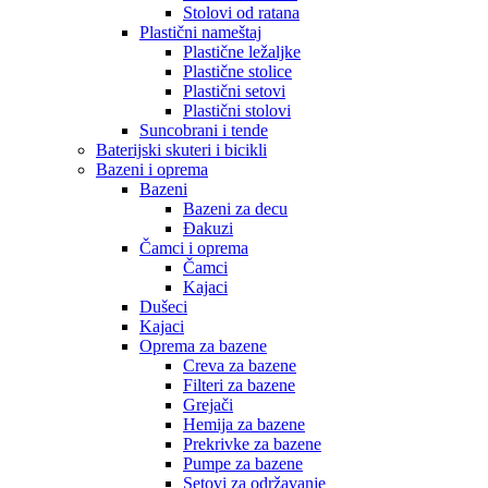
Stolovi od ratana
Plastični nameštaj
Plastične ležaljke
Plastične stolice
Plastični setovi
Plastični stolovi
Suncobrani i tende
Baterijski skuteri i bicikli
Bazeni i oprema
Bazeni
Bazeni za decu
Đakuzi
Čamci i oprema
Čamci
Kajaci
Dušeci
Kajaci
Oprema za bazene
Creva za bazene
Filteri za bazene
Grejači
Hemija za bazene
Prekrivke za bazene
Pumpe za bazene
Setovi za održavanje