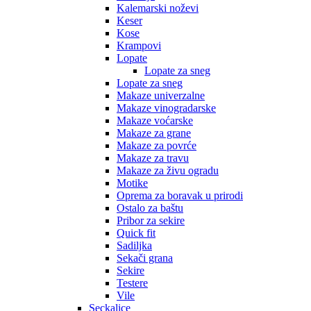
Kalemarski noževi
Keser
Kose
Krampovi
Lopate
Lopate za sneg
Lopate za sneg
Makaze univerzalne
Makaze vinogradarske
Makaze voćarske
Makaze za grane
Makaze za povrće
Makaze za travu
Makaze za živu ogradu
Motike
Oprema za boravak u prirodi
Ostalo za baštu
Pribor za sekire
Quick fit
Sadiljka
Sekači grana
Sekire
Testere
Vile
Seckalice