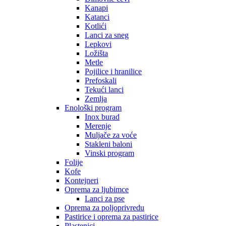
Kanapi
Katanci
Kotlići
Lanci za sneg
Lepkovi
Ložišta
Metle
Pojilice i hranilice
Prefoskali
Tekući lanci
Zemlja
Enološki program
Inox burad
Merenje
Muljače za voće
Stakleni baloni
Vinski program
Folije
Kofe
Kontejneri
Oprema za ljubimce
Lanci za pse
Oprema za poljoprivredu
Pastirice i oprema za pastirice
Plastenici