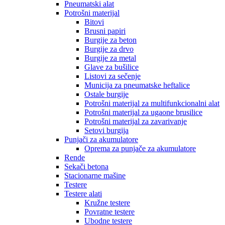
Pneumatski alat
Potrošni materijal
Bitovi
Brusni papiri
Burgije za beton
Burgije za drvo
Burgije za metal
Glave za bušilice
Listovi za sečenje
Municija za pneumatske heftalice
Ostale burgije
Potrošni materijal za multifunkcionalni alat
Potrošni materijal za ugaone brusilice
Potrošni materijal za zavarivanje
Setovi burgija
Punjači za akumulatore
Oprema za punjače za akumulatore
Rende
Sekači betona
Stacionarne mašine
Testere
Testere alati
Kružne testere
Povratne testere
Ubodne testere