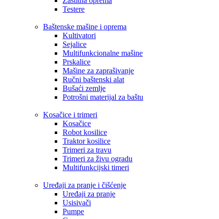
Zaštitna oprema
Testere
Baštenske mašine i oprema
Kultivatori
Sejalice
Multifunkcionalne mašine
Prskalice
Mašine za zaprašivanje
Ručni baštenski alat
Bušaći zemlje
Potrošni materijal za baštu
Kosačice i trimeri
Kosačice
Robot kosilice
Traktor kosilice
Trimeri za travu
Trimeri za živu ogradu
Multifunkcijski timeri
Uređaji za pranje i čišćenje
Uređaji za pranje
Usisivači
Pumpe