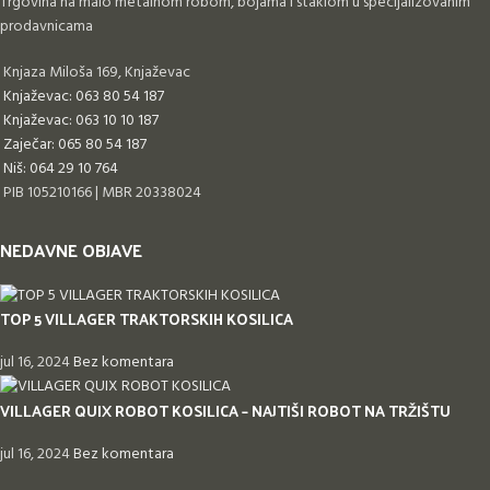
Trgovina na malo metalnom robom, bojama i staklom u specijalizovanim
prodavnicama
Knjaza Miloša 169, Knjaževac
Knjaževac: 063 80 54 187
Knjaževac: 063 10 10 187
Zaječar: 065 80 54 187
Niš: 064 29 10 764
PIB 105210166 | MBR 20338024
NEDAVNE OBJAVE
TOP 5 VILLAGER TRAKTORSKIH KOSILICA
jul 16, 2024
Bez komentara
VILLAGER QUIX ROBOT KOSILICA – NAJTIŠI ROBOT NA TRŽIŠTU
jul 16, 2024
Bez komentara