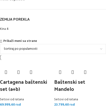
ZEMLJA POREKLA
Kina
4
Prikaži meni sa strane
Cartagena baštenski
Baštenski set
set (a+b)
Mandelo
Setovi od ratana
Setovi od ratana
69.999,60
rsd
23.799,60
rsd