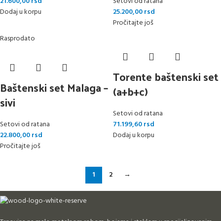
21.600,00
rsd
Setovi od ratana
Dodaj u korpu
25.200,00
rsd
Pročitajte još
Rasprodato
Torente baštenski set
Baštenski set Malaga –
(a+b+c)
sivi
Setovi od ratana
Setovi od ratana
71.199,60
rsd
22.800,00
rsd
Dodaj u korpu
Pročitajte još
1
2
→