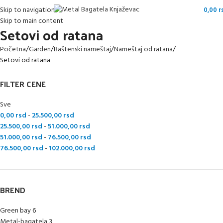
Skip to navigation
0,00
r
Skip to main content
Setovi od ratana
Početna
Garden
Baštenski nameštaj
Nameštaj od ratana
Setovi od ratana
FILTER CENE
Sve
0,00
rsd
-
25.500,00
rsd
25.500,00
rsd
-
51.000,00
rsd
51.000,00
rsd
-
76.500,00
rsd
76.500,00
rsd
-
102.000,00
rsd
BREND
Green bay
6
Metal-bagatela
3