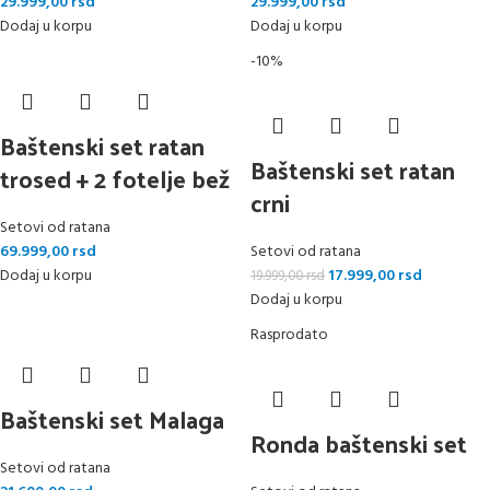
29.999,00
rsd
29.999,00
rsd
Dodaj u korpu
Dodaj u korpu
-10%
Baštenski set ratan
Baštenski set ratan
trosed + 2 fotelje bež
crni
Setovi od ratana
69.999,00
rsd
Setovi od ratana
Dodaj u korpu
17.999,00
rsd
19.999,00
rsd
Dodaj u korpu
Rasprodato
Baštenski set Malaga
Ronda baštenski set
Setovi od ratana