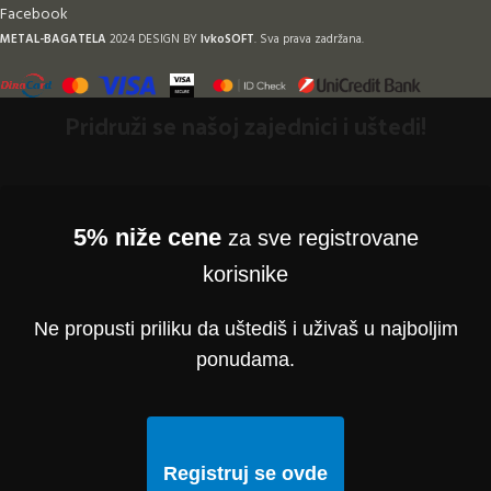
Facebook
METAL-BAGATELA
2024 DESIGN BY
IvkoSOFT
. Sva prava zadržana.
Pridruži se našoj zajednici i uštedi!
5% niže cene
za sve registrovane
korisnike
Ne propusti priliku da uštediš i uživaš u najboljim
ponudama.
Registruj se ovde