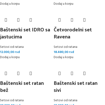
Dodaj u korpu
Dodaj u korpu
Baštenski set IDRO sa
Četvorodelni set
jastucima
Ravena
Setovi od ratana
Setovi od ratana
12.000,00
rsd
18.480,00
rsd
Dodaj u korpu
Dodaj u korpu
Baštenski set ratan
Baštenski set ratan
bež
sivi
Setovi od ratana
Setovi od ratana