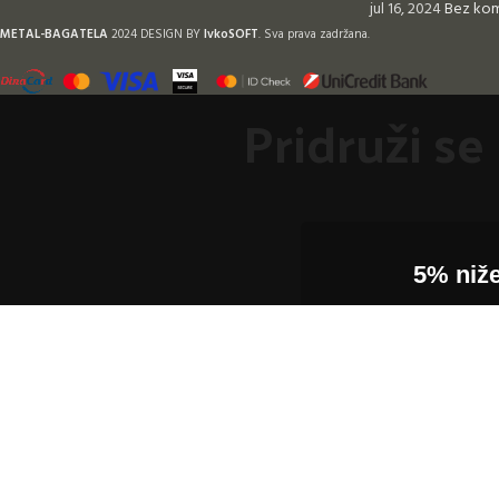
jul 16, 2024
Bez ko
METAL-BAGATELA
2024 DESIGN BY
IvkoSOFT
. Sva prava zadržana.
Pridruži se 
5% niž
Ne propusti pri