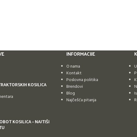
VE
INFORMACIJE
K
O nama
U
Kontakt
P
Poslovna politika
K
TRAKTORSKIH KOSILICA
Brendovi
N
Blog
I
mentara
Najčešća pitanja
R
OBOT KOSILICA – NAJTIŠI
TU