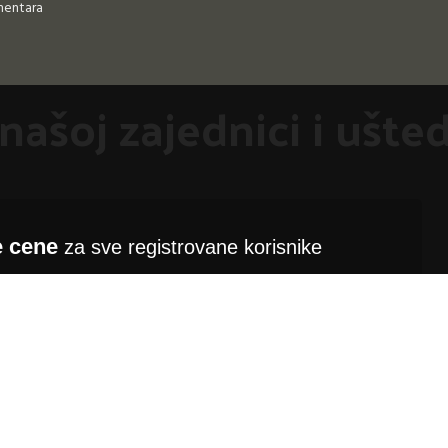
mentara
našoj zajednici i ušted
e cene
za sve registrovane korisnike
liku da uštediš i uživaš u najboljim ponudama.
Registruj se ovde