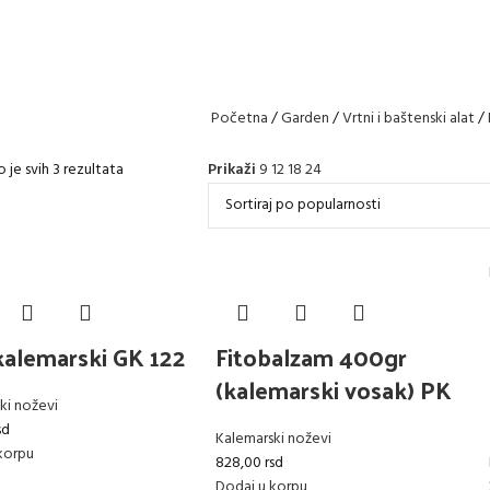
Početna
Garden
Vrtni i baštenski alat
 je svih 3 rezultata
Prikaži
9
12
18
24
kalemarski GK 122
Fitobalzam 400gr
(kalemarski vosak) PK
ki noževi
sd
Kalemarski noževi
korpu
828,00
rsd
Dodaj u korpu