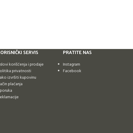
ORISNIČKI SERVIS
PRATITE NAS
slovi korišćenja i prodaje
Instagram
olitika privatnosti
Facebook
ako izvršiti kupovinu
ačin plaćanja
sporuka
eklamacije