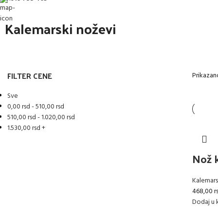
Kalemarski noževi
FILTER CENE
Prikazano
Sve
0,00
rsd
-
510,00
rsd
510,00
rsd
-
1.020,00
rsd
1.530,00
rsd
+
Nož 
Kalemars
468,00
r
Dodaj u 