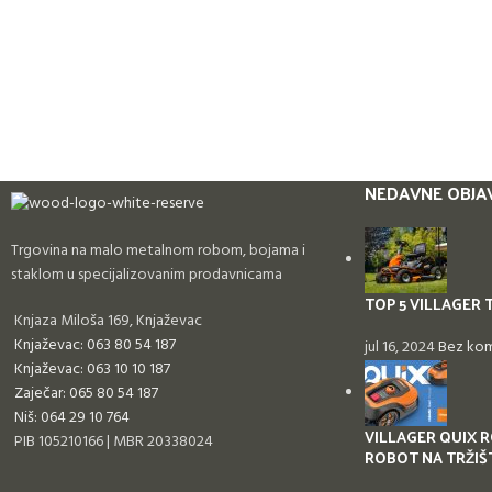
NEDAVNE OBJA
Trgovina na malo metalnom robom, bojama i
staklom u specijalizovanim prodavnicama
TOP 5 VILLAGER 
Knjaza Miloša 169, Knjaževac
Knjaževac: 063 80 54 187
jul 16, 2024
Bez ko
Knjaževac: 063 10 10 187
Zaječar: 065 80 54 187
Niš: 064 29 10 764
VILLAGER QUIX R
PIB 105210166 | MBR 20338024
ROBOT NA TRŽIŠ