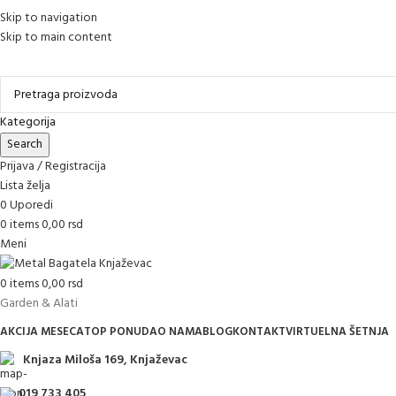
Skip to navigation
Skip to main content
Online kupovina, vaša nova rutina!
Kategorija
Search
Prijava / Registracija
Lista želja
0
Uporedi
0
items
0,00
rsd
Meni
0
items
0,00
rsd
Garden & Alati
AKCIJA MESECA
TOP PONUDA
O NAMA
BLOG
KONTAKT
VIRTUELNA ŠETNJA
Knjaza Miloša 169, Knjaževac
019 733 405