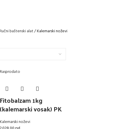
Ručni baštenski alat
Kalemarski noževi
Rasprodato
Fitobalzam 1kg
(kalemarski vosak) PK
Kalemarski noževi
2.028,00
rsd