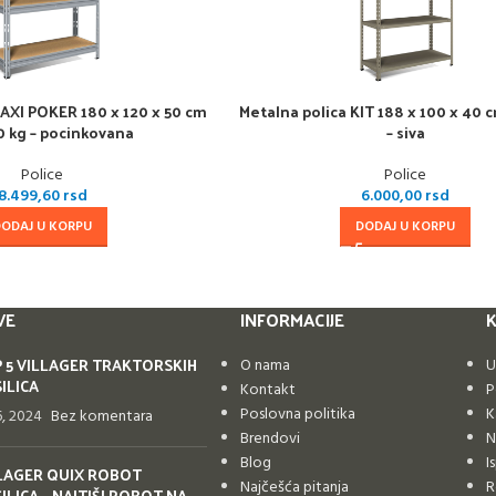
MAXI POKER 180 x 120 x 50 cm
Metalna polica KIT 188 x 100 x 40 c
0 kg – pocinkovana
– siva
Police
Police
8.499,60
rsd
6.000,00
rsd
DODAJ U KORPU
DODAJ U KORPU
VE
INFORMACIJE
K
 5 VILLAGER TRAKTORSKIH
O nama
U
ILICA
Kontakt
P
Poslovna politika
K
16, 2024
Bez komentara
Brendovi
N
Blog
I
LAGER QUIX ROBOT
Najčešća pitanja
R
ILICA – NAJTIŠI ROBOT NA