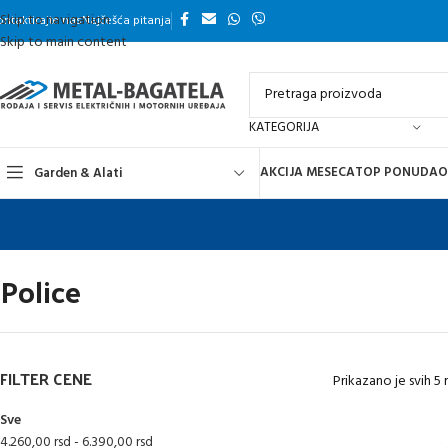
Skip to navigation
ontaktirajte nas
Najčešća pitanja
Skip to main content
KATEGORIJA
AKCIJA MESECA
TOP PONUDA
O
Garden & Alati
Police
FILTER CENE
Prikazano je svih 5 
Sve
4.260,00
rsd
-
6.390,00
rsd