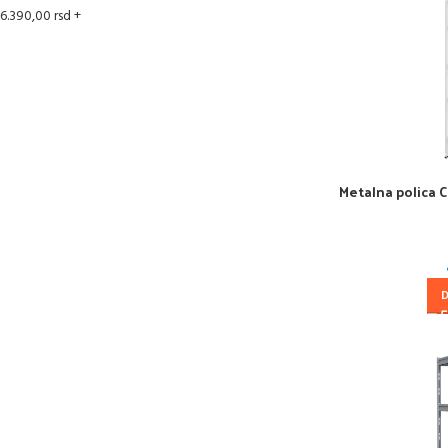
6.390,00
rsd
+
Metalna polica 