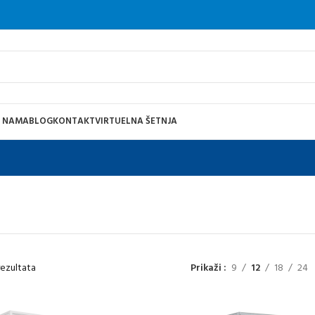
 NAMA
BLOG
KONTAKT
VIRTUELNA ŠETNJA
rezultata
Prikaži
9
12
18
24