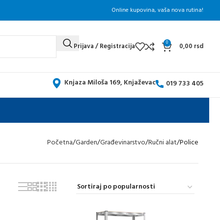
Online kupovina, vaša nova rutina!
0
Prijava / Registracija
0,00
rsd
Knjaza Miloša 169, Knjaževac
019 733 405
Početna
Garden
Građevinarstvo
Ručni alat
Police