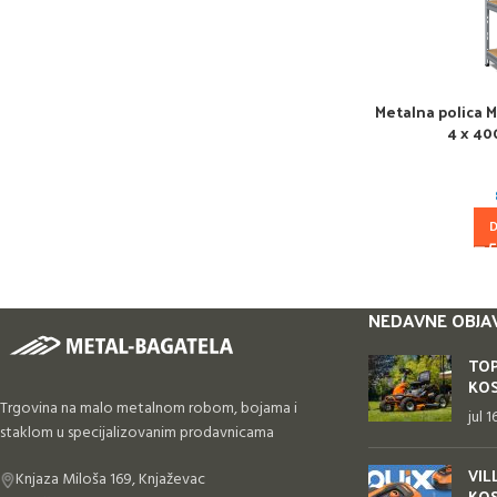
Metalna polica 
4 x 40
NEDAVNE OBJA
TOP
KOS
Trgovina na malo metalnom robom, bojama i
jul 
staklom u specijalizovanim prodavnicama
VIL
Knjaza Miloša 169, Knjaževac
KOS