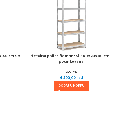
x 40 cm 5 x
Metalna polica Bomber 5L 180x90x40 cm –
pocinkovana
Police
4.500,00
rsd
DODAJ U KORPU