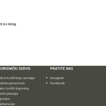
m 5 x 65 kg
ORISNIČKI SERVIS
PRATITE NAS
slovi korišćenja i prodaje
Instagram
olitika privatnosti
Facebook
ako izvršiti kupovinu
ačin plaćanja
sporuka
eklamacije