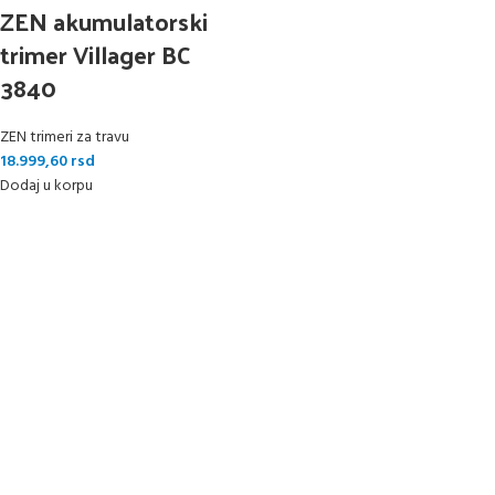
ZEN akumulatorski
trimer Villager BC
3840
ZEN trimeri za travu
18.999,60
rsd
Dodaj u korpu