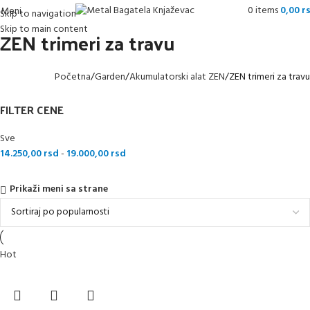
0
items
0,00
r
Meni
Skip to navigation
Skip to main content
ZEN trimeri za travu
Početna
Garden
Akumulatorski alat ZEN
ZEN trimeri za travu
FILTER CENE
Sve
14.250,00
rsd
-
19.000,00
rsd
Prikaži meni sa strane
Hot