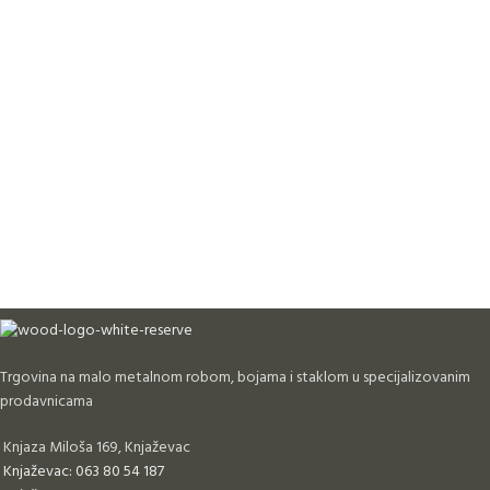
Trgovina na malo metalnom robom, bojama i staklom u specijalizovanim
prodavnicama
Knjaza Miloša 169, Knjaževac
Knjaževac: 063 80 54 187