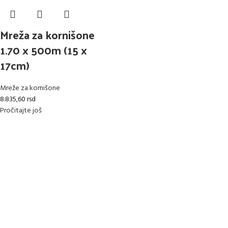
Mreža za kornišone
1.70 x 500m (15 x
17cm)
Mreže za kornišone
8.835,60
rsd
Pročitajte još