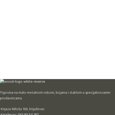
Trgovina na malo metalnom robom, bojama i staklom u specijalizovanim
prodavnicama
Knjaza Miloša 169, Knjaževac
Knjaževac: 063 80 54 187