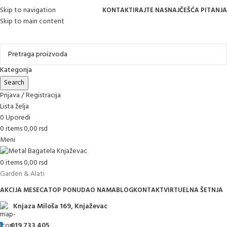
Skip to navigation
KONTAKTIRAJTE NAS
NAJČEŠĆA PITANJA
Skip to main content
Online kupovina, vaša nova rutina!
Kategorija
Search
Prijava / Registracija
Lista želja
0
Uporedi
0
items
0,00
rsd
Meni
0
items
0,00
rsd
Garden & Alati
AKCIJA MESECA
TOP PONUDA
O NAMA
BLOG
KONTAKT
VIRTUELNA ŠETNJA
Knjaza Miloša 169, Knjaževac
019 733 405