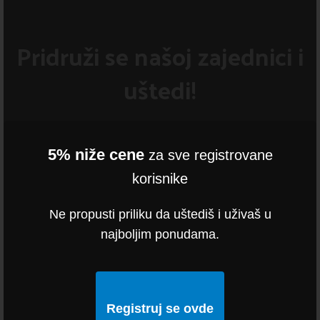
Pridruži se našoj zajednici i
uštedi!
5% niže cene
za sve registrovane
korisnike
Ne propusti priliku da uštediš i uživaš u
najboljim ponudama.
Registruj se ovde