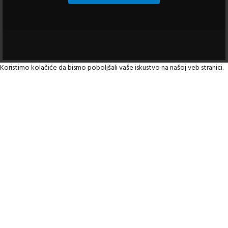
Koristimo kolačiće da bismo poboljšali vaše iskustvo na našoj veb stranici.
Pregledavanjem ove veb stranice prihvatate našu upotrebu kolačića
Prihvati
Prodavnica
Filteri
Lista želja
0
items
Korpa
Moj nalog