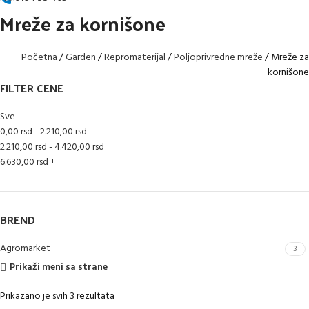
Mreže za kornišone
Početna
Garden
Repromaterijal
Poljoprivredne mreže
Mreže za
kornišone
FILTER CENE
Sve
0,00
rsd
-
2.210,00
rsd
2.210,00
rsd
-
4.420,00
rsd
6.630,00
rsd
+
BREND
Agromarket
3
Prikaži meni sa strane
Prikazano je svih 3 rezultata