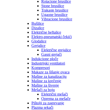
Rotacione brusilice
Stone brusilice
Trakaste brusilice
Ugaone brusilice
Vibracione brusilice
Bušilice
Dizalice
Električne heftalice
Elektro-pneumatski čekići
Glodalice
Grejalice
Električne grejalice
Gasni grejači
Indukcione ploče
Industrijski ventilatori
Kompresori
Makaze za šišanje ovaca
Mašine za kanalizaciju
Mašine za krečenje
Mašine za šivenje
Mešači za boju
Električni mešači
Oprema za mešače
Pištolji za zagrevanje
Plazma sekači