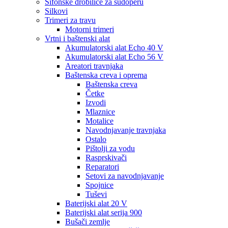
Sifonske drobilice za sudoperu
Silkovi
Trimeri za travu
Motorni trimeri
Vrtni i baštenski alat
Akumulatorski alat Echo 40 V
Akumulatorski alat Echo 56 V
Areatori travnjaka
Baštenska creva i oprema
Baštenska creva
Četke
Izvodi
Mlaznice
Motalice
Navodnjavanje travnjaka
Ostalo
Pištolji za vodu
Rasprskivači
Reparatori
Setovi za navodnjavanje
Spojnice
Tuševi
Baterijski alat 20 V
Baterijski alat serija 900
Bušači zemlje