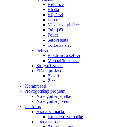
Heftalice
Klešta
Ključevi
Laseri
Mašine za pločice
Odvijači
Police
Setovi alata
Torbe za alat
Sefovi
Elektronski sefovi
Mehanički sefovi
Strugači za led
Žičani proizvodi
Ekseri
Žice
Kompresori
Novogodišnji program
Novogodišnje jelke
Novogodišnji venci
Pet Shop
Hrana za mačke
Konzerve za mačke
Hrana za pse
Biskviti za pse