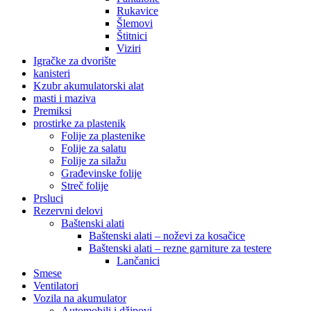
Rukavice
Šlemovi
Štitnici
Viziri
Igračke za dvorište
kanisteri
Kzubr akumulatorski alat
masti i maziva
Premiksi
prostirke za plastenik
Folije za plastenike
Folije za salatu
Folije za silažu
Građevinske folije
Streč folije
Prsluci
Rezervni delovi
Baštenski alati
Baštenski alati – noževi za kosačice
Baštenski alati – rezne garniture za testere
Lančanici
Smese
Ventilatori
Vozila na akumulator
Automobili i džipovi