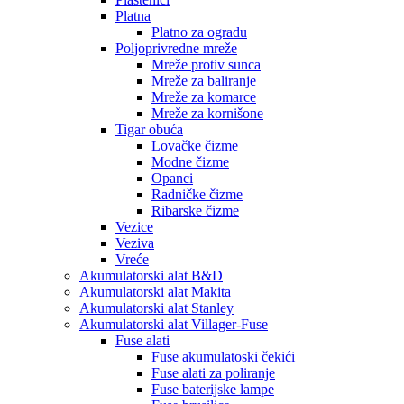
Platna
Platno za ogradu
Poljoprivredne mreže
Mreže protiv sunca
Mreže za baliranje
Mreže za komarce
Mreže za kornišone
Tigar obuća
Lovačke čizme
Modne čizme
Opanci
Radničke čizme
Ribarske čizme
Vezice
Veziva
Vreće
Akumulatorski alat B&D
Akumulatorski alat Makita
Akumulatorski alat Stanley
Akumulatorski alat Villager-Fuse
Fuse alati
Fuse akumulatoski čekići
Fuse alati za poliranje
Fuse baterijske lampe