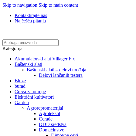
Skip to navigation
Skip to main content
Kontaktirajte nas
Najčešća pitanja
Online kupovina, vaša nova rutina!
Kategorija
Akumulatorski alat Villager Fix
Baštenski alati
Baštenski alati – delovi uređaja
Delovi lančanih testera
Bluze
burad
Creva za pumpe
Električni kultivatori
Garden
Agrorepromaterijal
Agrotekstil
Cerade
DDD sredstva
Domaćinstvo
Dimovne cevi