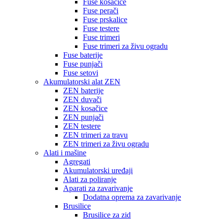
Fuse kosačice
Fuse perači
Fuse prskalice
Fuse testere
Fuse trimeri
Fuse trimeri za živu ogradu
Fuse baterije
Fuse punjači
Fuse setovi
Akumulatorski alat ZEN
ZEN baterije
ZEN duvači
ZEN kosačice
ZEN punjači
ZEN testere
ZEN trimeri za travu
ZEN trimeri za živu ogradu
Alati i mašine
Agregati
Akumulatorski uređaji
Alati za poliranje
Aparati za zavarivanje
Dodatna oprema za zavarivanje
Brusilice
Brusilice za zid