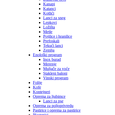
Kanapi
Katanci
Kotlići
Lanci za sneg
Lepkovi
Ložišta
Metle
Pojilice i hranilice
Prefoskali
Tekući lanci
Zemlja
Enološki program
Inox burad
Merenje
Muljače za voće
Stakleni baloni
Vinski program
Folije
Kofe
Kontejneri
Oprema za ljubimce
Lanci za pse
Oprema za poljoprivredu
Pastirice i oprema za pastirice
Plastenici