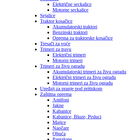
Električne seckalice
Motorne seckalice
Sejalice
Traktor kosačice
Akumulatorski traktori
Benzinski traktori
Oprema za traktorske kosačice
Tresači za voće
Trimeri za travu
Električni trimeri
Motorni trimeri
Trimeri za živu ogradu
Akumulatorski trimeri za živu ogradu
Električni trimeri za živu ogradu
Motorni trimeri za živu ogradu
Uređaji za pranje pod pritiskom
Zaštitna oprema
Antifoni
Jakne
Kabanice
Kabanice, Bluze, Prsluci
Majice
Naočare
Obuća
Pantalone