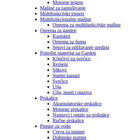
Motorne testere
Mašine za zaprašivanje
Multifunkcijski trimeri
Multifunkcionalne mašine
Oprema za multifunkcijske mašine
Oprema za garden
Kanisteri
Oprema za šumu
Setovi za održavanje uređaja
Potrošni materijal za Garden
Ključevi za svećice
Remeni
Silkovi
Startni kanapi
Svećice
Ulja
Ulja, masti i maziva
Prskalice
Akumulatorske prskalice
Motorne prskalice
Nastavci i ostalo za prskalice
Ručne prskalice
Pumpe za vodu
Creva za pumpe
Dubinske pumpe