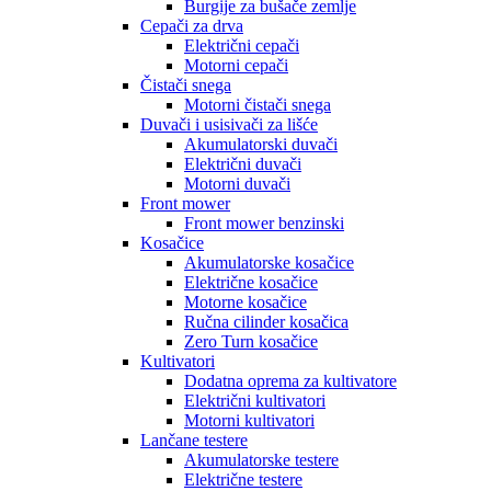
Burgije za bušače zemlje
Cepači za drva
Električni cepači
Motorni cepači
Čistači snega
Motorni čistači snega
Duvači i usisivači za lišće
Akumulatorski duvači
Električni duvači
Motorni duvači
Front mower
Front mower benzinski
Kosačice
Akumulatorske kosačice
Električne kosačice
Motorne kosačice
Ručna cilinder kosačica
Zero Turn kosačice
Kultivatori
Dodatna oprema za kultivatore
Električni kultivatori
Motorni kultivatori
Lančane testere
Akumulatorske testere
Električne testere