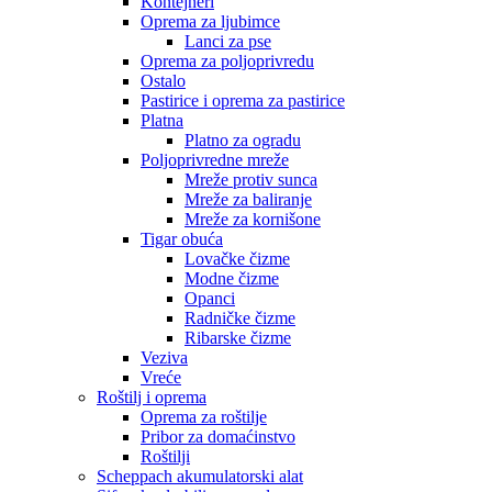
Kontejneri
Oprema za ljubimce
Lanci za pse
Oprema za poljoprivredu
Ostalo
Pastirice i oprema za pastirice
Platna
Platno za ogradu
Poljoprivredne mreže
Mreže protiv sunca
Mreže za baliranje
Mreže za kornišone
Tigar obuća
Lovačke čizme
Modne čizme
Opanci
Radničke čizme
Ribarske čizme
Veziva
Vreće
Roštilj i oprema
Oprema za roštilje
Pribor za domaćinstvo
Roštilji
Scheppach akumulatorski alat