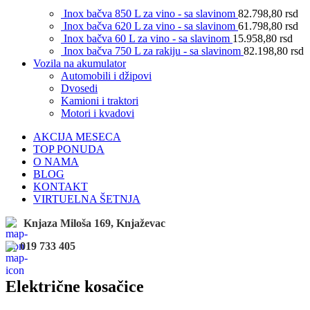
Inox bačva 850 L za vino - sa slavinom
82.798,80
rsd
Inox bačva 620 L za vino - sa slavinom
61.798,80
rsd
Inox bačva 60 L za vino - sa slavinom
15.958,80
rsd
Inox bačva 750 L za rakiju - sa slavinom
82.198,80
rsd
Vozila na akumulator
Automobili i džipovi
Dvosedi
Kamioni i traktori
Motori i kvadovi
AKCIJA MESECA
TOP PONUDA
O NAMA
BLOG
KONTAKT
VIRTUELNA ŠETNJA
Knjaza Miloša 169, Knjaževac
019 733 405
Električne kosačice