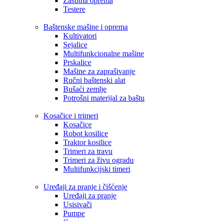
Zaštitna oprema
Testere
Baštenske mašine i oprema
Kultivatori
Sejalice
Multifunkcionalne mašine
Prskalice
Mašine za zaprašivanje
Ručni baštenski alat
Bušaći zemlje
Potrošni materijal za baštu
Kosačice i trimeri
Kosačice
Robot kosilice
Traktor kosilice
Trimeri za travu
Trimeri za živu ogradu
Multifunkcijski timeri
Uređaji za pranje i čišćenje
Uređaji za pranje
Usisivači
Pumpe