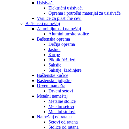
Usisivači
Električni usisivači
Oprema i potrošni materijal za usisivače
Varilice za plastične cevi
Baštenski nameštaj
Aluminijumski nameštaj
Aluminijumske stolice
Baštenska oprema
Dečija oprema
Jastuci
Korpe
Piknik frižideri
Saksije
Saksije, žardinjere
Baštenske kućice
Baštenske ljuljaške
Drveni nameštaj
Drveni setovi
Metalni nameštaj
Metalne stolice
Metalni setovi
Metalni stolovi
Nameštaj od ratana
Setovi od ratana
Stolice od ratana