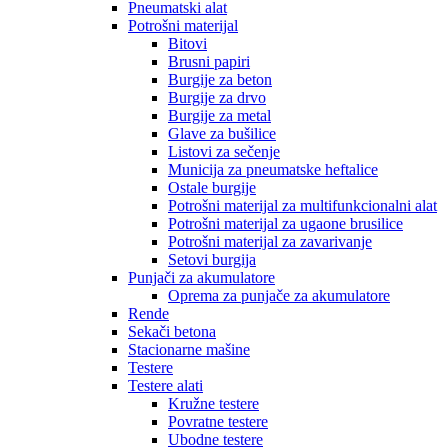
Pneumatski alat
Potrošni materijal
Bitovi
Brusni papiri
Burgije za beton
Burgije za drvo
Burgije za metal
Glave za bušilice
Listovi za sečenje
Municija za pneumatske heftalice
Ostale burgije
Potrošni materijal za multifunkcionalni alat
Potrošni materijal za ugaone brusilice
Potrošni materijal za zavarivanje
Setovi burgija
Punjači za akumulatore
Oprema za punjače za akumulatore
Rende
Sekači betona
Stacionarne mašine
Testere
Testere alati
Kružne testere
Povratne testere
Ubodne testere