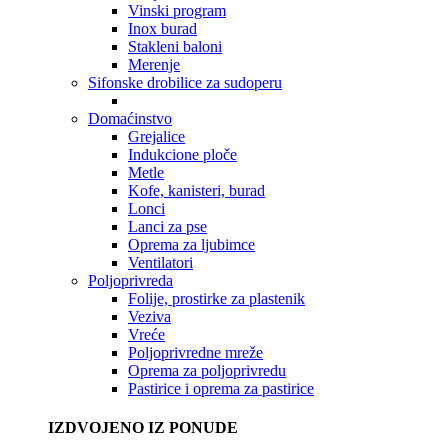
Vinski program
Inox burad
Stakleni baloni
Merenje
Sifonske drobilice za sudoperu
Domaćinstvo
Grejalice
Indukcione ploče
Metle
Kofe, kanisteri, burad
Lonci
Lanci za pse
Oprema za ljubimce
Ventilatori
Poljoprivreda
Folije, prostirke za plastenik
Veziva
Vreće
Poljoprivredne mreže
Oprema za poljoprivredu
Pastirice i oprema za pastirice
IZDVOJENO IZ PONUDE