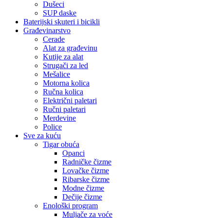
Dušeci
SUP daske
Baterijski skuteri i bicikli
Građevinarstvo
Cerade
Alat za građevinu
Kutije za alat
Strugači za led
Mešalice
Motorna kolica
Ručna kolica
Električni paletari
Ručni paletari
Merdevine
Police
Sve za kuću
Tigar obuća
Opanci
Radničke čizme
Lovačke čizme
Ribarske čizme
Modne čizme
Dečije čizme
Enološki program
Muljače za voće