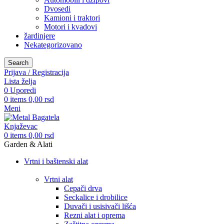
Dvosedi
Kamioni i traktori
Motori i kvadovi
žardinjere
Nekategorizovano
Search
Prijava / Registracija
Lista želja
0
Uporedi
0
items
0,00
rsd
Meni
0
items
0,00
rsd
Garden & Alati
Vrtni i baštenski alat
Vrtni alat
Cepači drva
Seckalice i drobilice
Duvači i usisivači lišća
Rezni alat i oprema