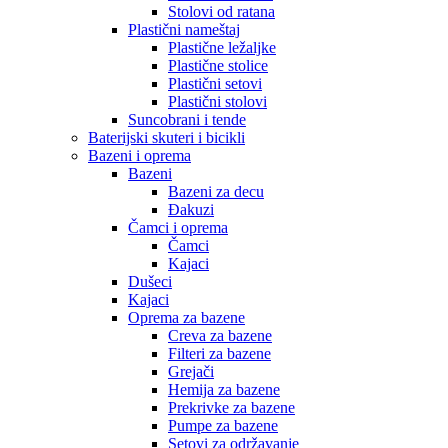
Stolovi od ratana
Plastični nameštaj
Plastične ležaljke
Plastične stolice
Plastični setovi
Plastični stolovi
Suncobrani i tende
Baterijski skuteri i bicikli
Bazeni i oprema
Bazeni
Bazeni za decu
Đakuzi
Čamci i oprema
Čamci
Kajaci
Dušeci
Kajaci
Oprema za bazene
Creva za bazene
Filteri za bazene
Grejači
Hemija za bazene
Prekrivke za bazene
Pumpe za bazene
Setovi za održavanje