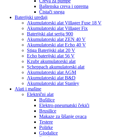
Creva za pumpe
Baštenska creva i oprema
Čistači snega
Baterijski uređaji
Akumulatorski alat Villager Fuse 18 V
Akumulatorski alat Villager Fix
Baterijski alat serija 900
Akumulatorski alat ZEN 40 V
Akumulatorski alat Echo 40 V
Stiga Baterijski alat 20 V
Echo baterijski alat 56 V
Kzubr akumulatorski alat
Scheppach akumulatorski alat
Akumulatorski alat AGM
Akumulatorski alat B&D
Akumulatorski alat Stanley
Alati i mašine
Električni alat
Bušilice
Elektro-pneumatski čekići
Brusilice
Makaze za šišanje ovaca
Testere
Polirke
Glodalice