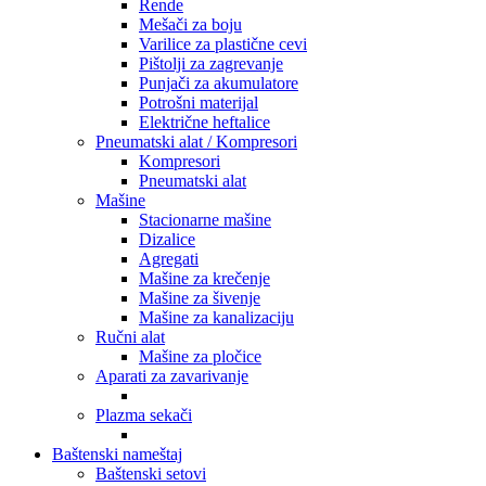
Rende
Mešači za boju
Varilice za plastične cevi
Pištolji za zagrevanje
Punjači za akumulatore
Potrošni materijal
Električne heftalice
Pneumatski alat / Kompresori
Kompresori
Pneumatski alat
Mašine
Stacionarne mašine
Dizalice
Agregati
Mašine za krečenje
Mašine za šivenje
Mašine za kanalizaciju
Ručni alat
Mašine za pločice
Aparati za zavarivanje
Plazma sekači
Baštenski nameštaj
Baštenski setovi