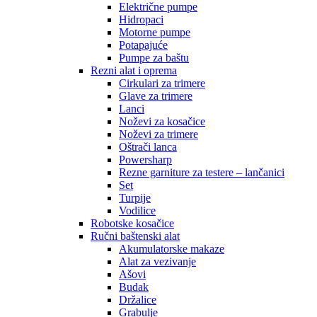
Električne pumpe
Hidropaci
Motorne pumpe
Potapajuće
Pumpe za baštu
Rezni alat i oprema
Cirkulari za trimere
Glave za trimere
Lanci
Noževi za kosačice
Noževi za trimere
Oštrači lanca
Powersharp
Rezne garniture za testere – lančanici
Set
Turpije
Vodilice
Robotske kosačice
Ručni baštenski alat
Akumulatorske makaze
Alat za vezivanje
Ašovi
Budak
Držalice
Grabulje