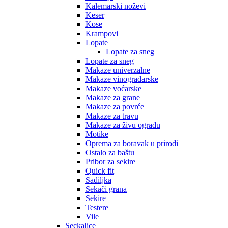
Kalemarski noževi
Keser
Kose
Krampovi
Lopate
Lopate za sneg
Lopate za sneg
Makaze univerzalne
Makaze vinogradarske
Makaze voćarske
Makaze za grane
Makaze za povrće
Makaze za travu
Makaze za živu ogradu
Motike
Oprema za boravak u prirodi
Ostalo za baštu
Pribor za sekire
Quick fit
Sadiljka
Sekači grana
Sekire
Testere
Vile
Seckalice