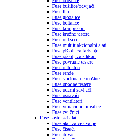
Fuse brusilice
Fuse bušilice/odvijači
Fuse fen
Fuse glodalice
Fuse heftalice
Fuse kompresori
Fuse kružne testere
Fuse mikseri
Fuse multifunkcionalni alati
Fuse pištolji za farbanje
Fuse pištolji za silikon
Fuse povratne testere
Fuse reflektori
Fuse rende
Fuse stacionarne mašine
Fuse ubodne testere
Fuse udarni zavijači
Fuse usisivači
Fuse ventilatori
Fuse vibracione brusilice
Fuse zvučnici
Fuse baštenski alat
Fuse alati za vezivanje
Fuse čistači
Fuse duvači