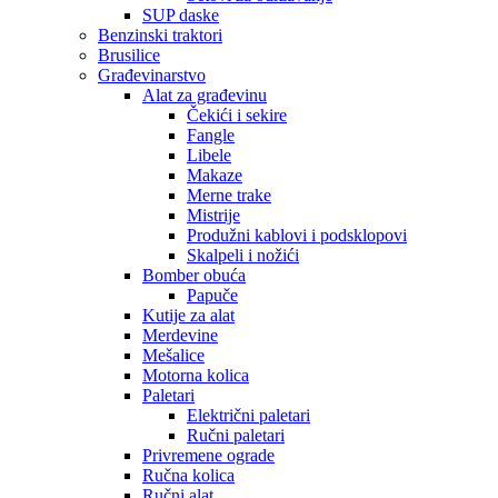
SUP daske
Benzinski traktori
Brusilice
Građevinarstvo
Alat za građevinu
Čekići i sekire
Fangle
Libele
Makaze
Merne trake
Mistrije
Produžni kablovi i podsklopovi
Skalpeli i nožići
Bomber obuća
Papuče
Kutije za alat
Merdevine
Mešalice
Motorna kolica
Paletari
Električni paletari
Ručni paletari
Privremene ograde
Ručna kolica
Ručni alat