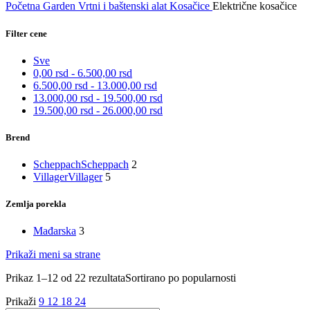
Početna
Garden
Vrtni i baštenski alat
Kosačice
Električne kosačice
Filter cene
Sve
0,00
rsd
-
6.500,00
rsd
6.500,00
rsd
-
13.000,00
rsd
13.000,00
rsd
-
19.500,00
rsd
19.500,00
rsd
-
26.000,00
rsd
Brend
Scheppach
Scheppach
2
Villager
Villager
5
Zemlja porekla
Mađarska
3
Prikaži meni sa strane
Prikaz 1–12 od 22 rezultata
Sortirano po popularnosti
Prikaži
9
12
18
24