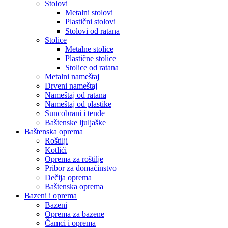
Stolovi
Metalni stolovi
Plastični stolovi
Stolovi od ratana
Stolice
Metalne stolice
Plastične stolice
Stolice od ratana
Metalni nameštaj
Drveni nameštaj
Nameštaj od ratana
Nameštaj od plastike
Suncobrani i tende
Baštenske ljuljaške
Baštenska oprema
Roštilji
Kotlići
Oprema za roštilje
Pribor za domaćinstvo
Dečija oprema
Baštenska oprema
Bazeni i oprema
Bazeni
Oprema za bazene
Čamci i oprema