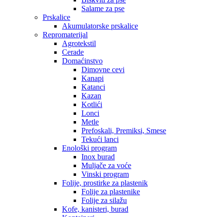
Salame za pse
Prskalice
Akumulatorske prskalice
Repromaterijal
Agrotekstil
Cerade
Domaćinstvo
Dimovne cevi
Kanapi
Katanci
Kazan
Kotlići
Lonci
Metle
Prefoskali, Premiksi, Smese
Tekući lanci
Enološki program
Inox burad
Muljače za voće
Vinski program
Folije, prostirke za plastenik
Folije za plastenike
Folije za silažu
Kofe, kanisteri, burad