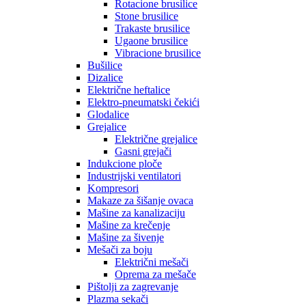
Rotacione brusilice
Stone brusilice
Trakaste brusilice
Ugaone brusilice
Vibracione brusilice
Bušilice
Dizalice
Električne heftalice
Elektro-pneumatski čekići
Glodalice
Grejalice
Električne grejalice
Gasni grejači
Indukcione ploče
Industrijski ventilatori
Kompresori
Makaze za šišanje ovaca
Mašine za kanalizaciju
Mašine za krečenje
Mašine za šivenje
Mešači za boju
Električni mešači
Oprema za mešače
Pištolji za zagrevanje
Plazma sekači