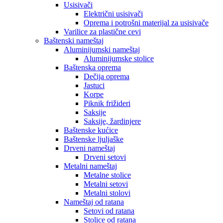
Usisivači
Električni usisivači
Oprema i potrošni materijal za usisivače
Varilice za plastične cevi
Baštenski nameštaj
Aluminijumski nameštaj
Aluminijumske stolice
Baštenska oprema
Dečija oprema
Jastuci
Korpe
Piknik frižideri
Saksije
Saksije, žardinjere
Baštenske kućice
Baštenske ljuljaške
Drveni nameštaj
Drveni setovi
Metalni nameštaj
Metalne stolice
Metalni setovi
Metalni stolovi
Nameštaj od ratana
Setovi od ratana
Stolice od ratana