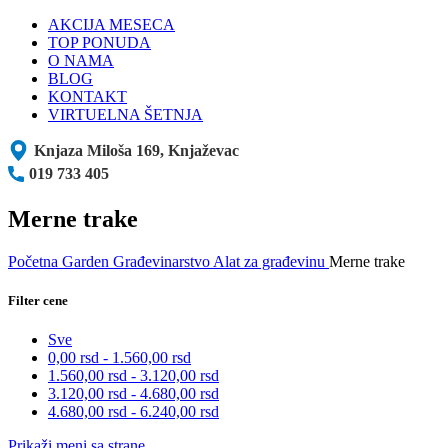
AKCIJA MESECA
TOP PONUDA
O NAMA
BLOG
KONTAKT
VIRTUELNA ŠETNJA
Knjaza Miloša 169, Knjaževac
019 733 405
Merne trake
Početna
Garden
Građevinarstvo
Alat za građevinu
Merne trake
Filter cene
Sve
0,00
rsd
-
1.560,00
rsd
1.560,00
rsd
-
3.120,00
rsd
3.120,00
rsd
-
4.680,00
rsd
4.680,00
rsd
-
6.240,00
rsd
Prikaži meni sa strane