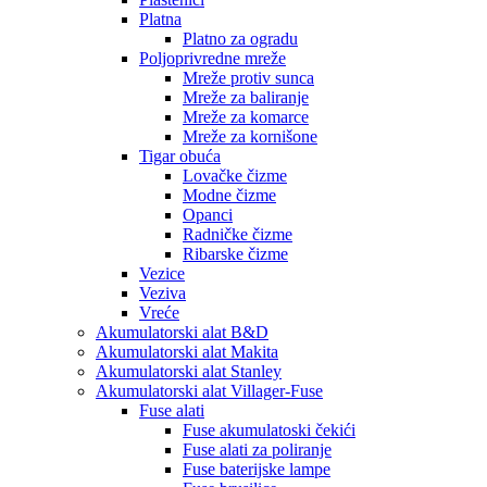
Platna
Platno za ogradu
Poljoprivredne mreže
Mreže protiv sunca
Mreže za baliranje
Mreže za komarce
Mreže za kornišone
Tigar obuća
Lovačke čizme
Modne čizme
Opanci
Radničke čizme
Ribarske čizme
Vezice
Veziva
Vreće
Akumulatorski alat B&D
Akumulatorski alat Makita
Akumulatorski alat Stanley
Akumulatorski alat Villager-Fuse
Fuse alati
Fuse akumulatoski čekići
Fuse alati za poliranje
Fuse baterijske lampe