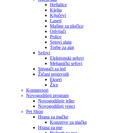
Heftalice
Klešta
Ključevi
Laseri
Mašine za pločice
Odvijači
Police
Setovi alata
Torbe za alat
Sefovi
Elektronski sefovi
Mehanički sefovi
Strugači za led
Žičani proizvodi
Ekseri
Žice
Kompresori
Novogodišnji program
Novogodišnje jelke
Novogodišnji venci
Pet Shop
Hrana za mačke
Konzerve za mačke
Hrana za pse
Biskviti za pse