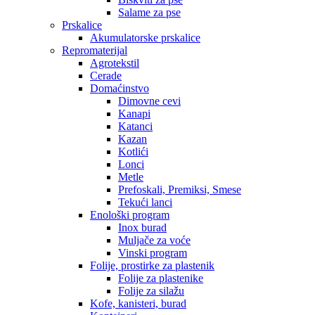
Salame za pse
Prskalice
Akumulatorske prskalice
Repromaterijal
Agrotekstil
Cerade
Domaćinstvo
Dimovne cevi
Kanapi
Katanci
Kazan
Kotlići
Lonci
Metle
Prefoskali, Premiksi, Smese
Tekući lanci
Enološki program
Inox burad
Muljače za voće
Vinski program
Folije, prostirke za plastenik
Folije za plastenike
Folije za silažu
Kofe, kanisteri, burad