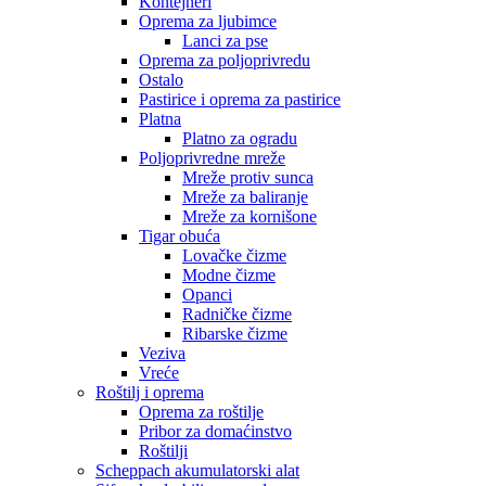
Kontejneri
Oprema za ljubimce
Lanci za pse
Oprema za poljoprivredu
Ostalo
Pastirice i oprema za pastirice
Platna
Platno za ogradu
Poljoprivredne mreže
Mreže protiv sunca
Mreže za baliranje
Mreže za kornišone
Tigar obuća
Lovačke čizme
Modne čizme
Opanci
Radničke čizme
Ribarske čizme
Veziva
Vreće
Roštilj i oprema
Oprema za roštilje
Pribor za domaćinstvo
Roštilji
Scheppach akumulatorski alat