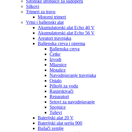
Sifonske drobilice za sudoperu
Silkovi
Trimeri za travu
Motorni trimeri
Vrtni i baštenski alat
Akumulatorski alat Echo 40 V
Akumulatorski alat Echo 56 V
Areatori travnjaka
Baštenska creva i oprema
Baštenska creva
Četke
Izvodi
Mlaznice
Motalice
Navodnjavanje travnjaka
Ostalo
Pištolji za vodu
Rasprskivači
Reparatori
Setovi za navodnjavanje
Spojnice
Tuševi
Baterijski alat 20 V
Baterijski alat serija 900
Bušači zemlje