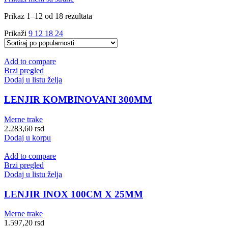
Sortirano
Prikaz 1–12 od 18 rezultata
po
Prikaži
9
12
18
24
popularnosti
Add to compare
Brzi pregled
Dodaj u listu želja
LENJIR KOMBINOVANI 300MM
Merne trake
2.283,60
rsd
Dodaj u korpu
Add to compare
Brzi pregled
Dodaj u listu želja
LENJIR INOX 100CM X 25MM
Merne trake
1.597,20
rsd