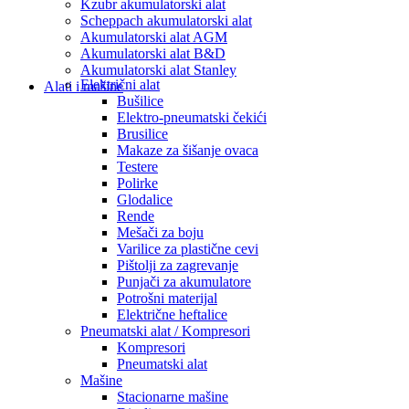
Kzubr akumulatorski alat
Scheppach akumulatorski alat
Akumulatorski alat AGM
Akumulatorski alat B&D
Akumulatorski alat Stanley
Električni alat
Alati i mašine
Bušilice
Elektro-pneumatski čekići
Brusilice
Makaze za šišanje ovaca
Testere
Polirke
Glodalice
Rende
Mešači za boju
Varilice za plastične cevi
Pištolji za zagrevanje
Punjači za akumulatore
Potrošni materijal
Električne heftalice
Pneumatski alat / Kompresori
Kompresori
Pneumatski alat
Mašine
Stacionarne mašine