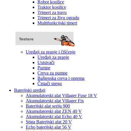
Robot kosilice
Traktor kosilice
Trimeri za travu
Trimeri za živu ogradu
Multifunkcijski timeri
Uređaji za pranje i čišćenje
Uređaji za pranje
Usisivači
Pumpe
Creva za pumpe
Baštenska creva i oprema
Čistači snega
Baterijski uređaji
Akumulatorski alat Villager Fuse 18 V
Akumulatorski alat Villager Fix
Baterijski alat serija 900
Akumulatorski alat ZEN 40 V
Akumulatorski alat Echo 40 V
Stiga Baterijski alat 20 V
Echo baterijski alat 56 V