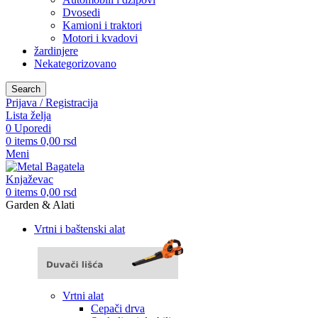
Dvosedi
Kamioni i traktori
Motori i kvadovi
žardinjere
Nekategorizovano
Search
Prijava / Registracija
Lista želja
0
Uporedi
0
items
0,00
rsd
Meni
0
items
0,00
rsd
Garden & Alati
Vrtni i baštenski alat
Vrtni alat
Cepači drva