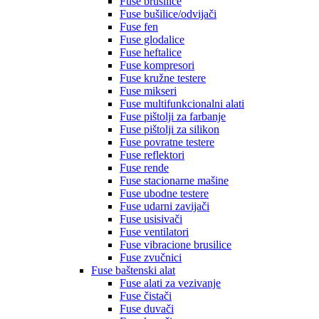
Fuse brusilice
Fuse bušilice/odvijači
Fuse fen
Fuse glodalice
Fuse heftalice
Fuse kompresori
Fuse kružne testere
Fuse mikseri
Fuse multifunkcionalni alati
Fuse pištolji za farbanje
Fuse pištolji za silikon
Fuse povratne testere
Fuse reflektori
Fuse rende
Fuse stacionarne mašine
Fuse ubodne testere
Fuse udarni zavijači
Fuse usisivači
Fuse ventilatori
Fuse vibracione brusilice
Fuse zvučnici
Fuse baštenski alat
Fuse alati za vezivanje
Fuse čistači
Fuse duvači