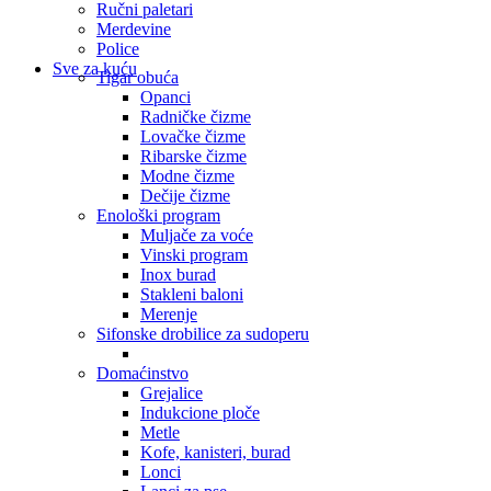
Ručni paletari
Merdevine
Police
Sve za kuću
Tigar obuća
Opanci
Radničke čizme
Lovačke čizme
Ribarske čizme
Modne čizme
Dečije čizme
Enološki program
Muljače za voće
Vinski program
Inox burad
Stakleni baloni
Merenje
Sifonske drobilice za sudoperu
Domaćinstvo
Grejalice
Indukcione ploče
Metle
Kofe, kanisteri, burad
Lonci