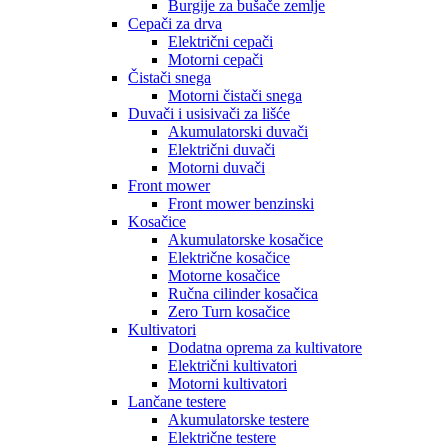
Burgije za bušače zemlje
Cepači za drva
Električni cepači
Motorni cepači
Čistači snega
Motorni čistači snega
Duvači i usisivači za lišće
Akumulatorski duvači
Električni duvači
Motorni duvači
Front mower
Front mower benzinski
Kosačice
Akumulatorske kosačice
Električne kosačice
Motorne kosačice
Ručna cilinder kosačica
Zero Turn kosačice
Kultivatori
Dodatna oprema za kultivatore
Električni kultivatori
Motorni kultivatori
Lančane testere
Akumulatorske testere
Električne testere