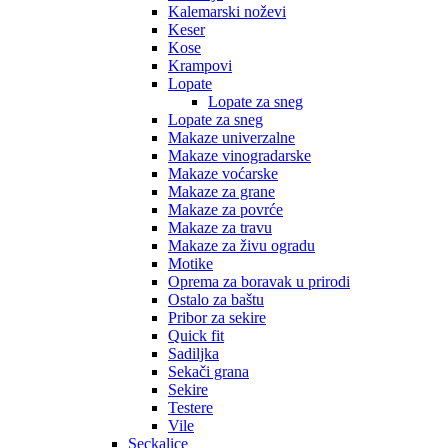
Kalemarski noževi
Keser
Kose
Krampovi
Lopate
Lopate za sneg
Lopate za sneg
Makaze univerzalne
Makaze vinogradarske
Makaze voćarske
Makaze za grane
Makaze za povrće
Makaze za travu
Makaze za živu ogradu
Motike
Oprema za boravak u prirodi
Ostalo za baštu
Pribor za sekire
Quick fit
Sadiljka
Sekači grana
Sekire
Testere
Vile
Seckalice