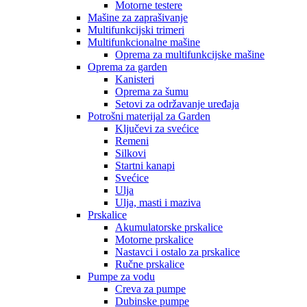
Motorne testere
Mašine za zaprašivanje
Multifunkcijski trimeri
Multifunkcionalne mašine
Oprema za multifunkcijske mašine
Oprema za garden
Kanisteri
Oprema za šumu
Setovi za održavanje uređaja
Potrošni materijal za Garden
Ključevi za svećice
Remeni
Silkovi
Startni kanapi
Svećice
Ulja
Ulja, masti i maziva
Prskalice
Akumulatorske prskalice
Motorne prskalice
Nastavci i ostalo za prskalice
Ručne prskalice
Pumpe za vodu
Creva za pumpe
Dubinske pumpe