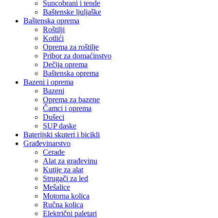
Suncobrani i tende
Baštenske ljuljaške
Baštenska oprema
Roštilji
Kotlići
Oprema za roštilje
Pribor za domaćinstvo
Dečija oprema
Baštenska oprema
Bazeni i oprema
Bazeni
Oprema za bazene
Čamci i oprema
Dušeci
SUP daske
Baterijski skuteri i bicikli
Građevinarstvo
Cerade
Alat za građevinu
Kutije za alat
Strugači za led
Mešalice
Motorna kolica
Ručna kolica
Električni paletari