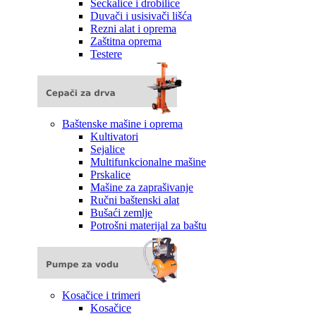
Seckalice i drobilice
Duvači i usisivači lišća
Rezni alat i oprema
Zaštitna oprema
Testere
Baštenske mašine i oprema
Kultivatori
Sejalice
Multifunkcionalne mašine
Prskalice
Mašine za zaprašivanje
Ručni baštenski alat
Bušaći zemlje
Potrošni materijal za baštu
Kosačice i trimeri
Kosačice