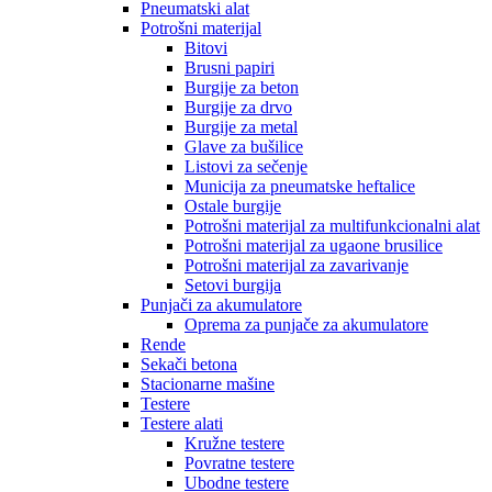
Pneumatski alat
Potrošni materijal
Bitovi
Brusni papiri
Burgije za beton
Burgije za drvo
Burgije za metal
Glave za bušilice
Listovi za sečenje
Municija za pneumatske heftalice
Ostale burgije
Potrošni materijal za multifunkcionalni alat
Potrošni materijal za ugaone brusilice
Potrošni materijal za zavarivanje
Setovi burgija
Punjači za akumulatore
Oprema za punjače za akumulatore
Rende
Sekači betona
Stacionarne mašine
Testere
Testere alati
Kružne testere
Povratne testere
Ubodne testere