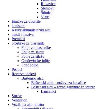
Rukavice
Šlemovi
Štitnici
Viziri
Igračke za dvorište
kanisteri
Kzubr akumulatorski alat
masti i maziva
Premiksi
prostirke za plastenik
Folije za plastenike
Folije za salatu
Folije za silažu
Građevinske folije
Streč folije
Prsluci
Rezervni delovi
Baštenski alati
Baštenski alati – noževi za kosačice
Baštenski alati – rezne garniture za testere
Lančanici
Smese
Ventilatori
Vozila na akumulator
Automobili i džipovi