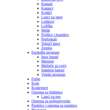
Kanapi
Katanci
Kotlići
Lanci za sneg
Lepkovi
Ložišta
Metle
Pojilice i hranilice
Prefoskali
Tekući lanci
Zemlja
Enološki program
Inox burad
Merenje
Muljače za voće
Stakleni baloni
Vinski program
Folije
Kofe
Kontejneri
Oprema za ljubimce
Lanci za pse
Oprema za poljoprivredu
Pastirice i oprema za pastirice
Plastenici