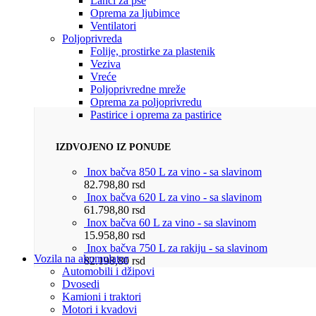
Lanci za pse
Oprema za ljubimce
Ventilatori
Poljoprivreda
Folije, prostirke za plastenik
Veziva
Vreće
Poljoprivredne mreže
Oprema za poljoprivredu
Pastirice i oprema za pastirice
IZDVOJENO IZ PONUDE
Inox bačva 850 L za vino - sa slavinom
82.798,80
rsd
Inox bačva 620 L za vino - sa slavinom
61.798,80
rsd
Inox bačva 60 L za vino - sa slavinom
15.958,80
rsd
Inox bačva 750 L za rakiju - sa slavinom
Vozila na akumulator
82.198,80
rsd
Automobili i džipovi
Dvosedi
Kamioni i traktori
Motori i kvadovi