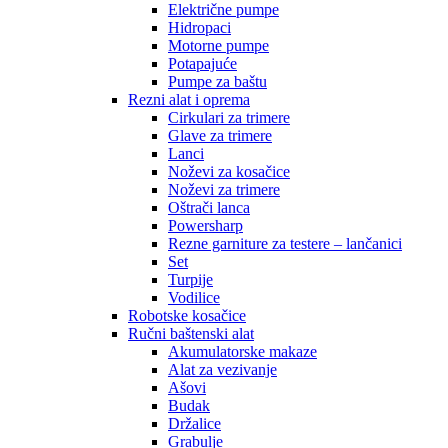
Električne pumpe
Hidropaci
Motorne pumpe
Potapajuće
Pumpe za baštu
Rezni alat i oprema
Cirkulari za trimere
Glave za trimere
Lanci
Noževi za kosačice
Noževi za trimere
Oštrači lanca
Powersharp
Rezne garniture za testere – lančanici
Set
Turpije
Vodilice
Robotske kosačice
Ručni baštenski alat
Akumulatorske makaze
Alat za vezivanje
Ašovi
Budak
Držalice
Grabulje