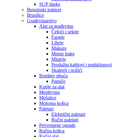
SUP daske
Benzinski traktori
Brusilice
Građevinarstvo
Alat za građevinu
Čekići i sekire
Fangle
Libele
Makaze
Merne trake
Mistrije
Produžni kablovi i podsklopovi
Skalpeli i nožići
Bomber obuća
Papuče
Kutije za alat
Merdevine
Mešalice
Motorna kolica
Paletari
Električni paletari
Ručni paletari
Privremene ograde
Ručna kolica
Ručni alat