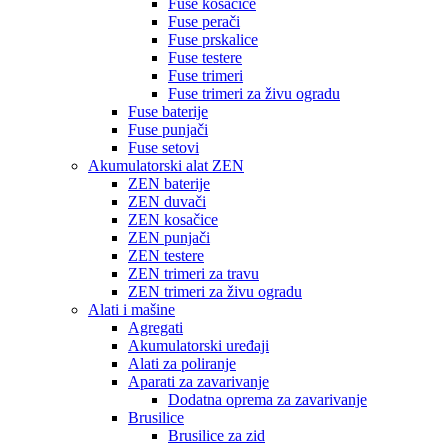
Fuse kosačice
Fuse perači
Fuse prskalice
Fuse testere
Fuse trimeri
Fuse trimeri za živu ogradu
Fuse baterije
Fuse punjači
Fuse setovi
Akumulatorski alat ZEN
ZEN baterije
ZEN duvači
ZEN kosačice
ZEN punjači
ZEN testere
ZEN trimeri za travu
ZEN trimeri za živu ogradu
Alati i mašine
Agregati
Akumulatorski uređaji
Alati za poliranje
Aparati za zavarivanje
Dodatna oprema za zavarivanje
Brusilice
Brusilice za zid