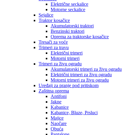
Električne seckalice
Motorne seckalice
Sejalice
Traktor kosačice
Akumulatorski traktori
Benzinski traktori
Oprema za traktorske kosačice
Tresači za voće
Trimeri za travu
Električni trimeri
Motorni trimeri
Trimeri za živu ogradu
Akumulatorski trimeri za živu ogradu
Električni trimeri za živu ogradu
Motorni trimeri za živu ogradu
Uređaji za pranje pod pritiskom
Zaštitna oprema
Antifoni
Jakne
Kabanice
Kabanice, Bluze, Prsluci
Majice
Naočare
Obuća
Pantalone