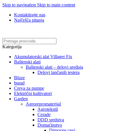
Skip to navigation
Skip to main content
Kontaktirajte nas
Najčešća pitanja
Online kupovina, vaša nova rutina!
Kategorija
Akumulatorski alat Villager Fix
Baštenski alati
Baštenski alati – delovi uređaja
Delovi lančanih testera
Bluze
burad
Creva za pumpe
Električni kultivatori
Garden
Agrorepromaterijal
Agrotekstil
Cerade
DDD sredstva
Domaćinstvo
Dimovne cevi