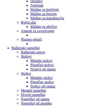
Dizalice
Agregati
Mašine za krečenje
Mašine za šivenje
Mašine za kanalizaciju
Ručni alat
Mašine za pločice
Aparati za zavarivanje
Plazma sekači
Baštenski nameštaj
Baštenski setovi
Stolovi
Metalni stolovi
Plastični stolovi
Stolovi od ratana
Stolice
Metalne stolice
Plastične stolice
Stolice od ratana
Metalni nameštaj
Drveni nameštaj
Nameštaj od ratana
Nameštaj od plastike