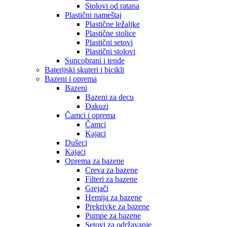
Stolovi od ratana
Plastični nameštaj
Plastične ležaljke
Plastične stolice
Plastični setovi
Plastični stolovi
Suncobrani i tende
Baterijski skuteri i bicikli
Bazeni i oprema
Bazeni
Bazeni za decu
Đakuzi
Čamci i oprema
Čamci
Kajaci
Dušeci
Kajaci
Oprema za bazene
Creva za bazene
Filteri za bazene
Grejači
Hemija za bazene
Prekrivke za bazene
Pumpe za bazene
Setovi za održavanje