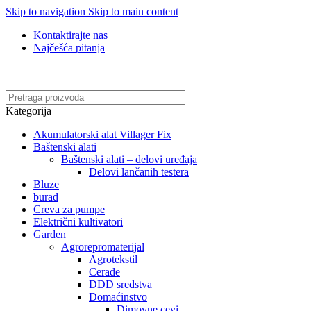
Skip to navigation
Skip to main content
Kontaktirajte nas
Najčešća pitanja
Online kupovina, vaša nova rutina!
Kategorija
Akumulatorski alat Villager Fix
Baštenski alati
Baštenski alati – delovi uređaja
Delovi lančanih testera
Bluze
burad
Creva za pumpe
Električni kultivatori
Garden
Agrorepromaterijal
Agrotekstil
Cerade
DDD sredstva
Domaćinstvo
Dimovne cevi