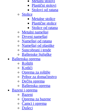
Metalni stolovi
Plastični stolovi
Stolovi od ratana
Stolice
Metalne stolice
Plastične stolice
Stolice od ratana
Metalni nameštaj
Drveni nameštaj
Nameštaj od ratana
Nameštaj od plastike
Suncobrani i tende
Baštenske ljuljaške
Baštenska oprema
Roštilji
Kotlići
Oprema za roštilje
Pribor za domaćinstvo
Dečija oprema
Baštenska oprema
Bazeni i oprema
Bazeni
Oprema za bazene
Čamci i oprema
Dušeci