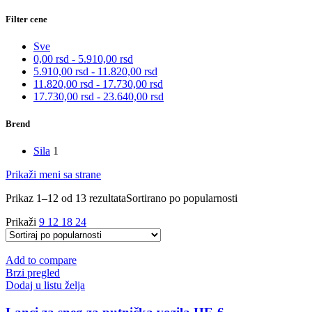
Filter cene
Sve
0,00
rsd
-
5.910,00
rsd
5.910,00
rsd
-
11.820,00
rsd
11.820,00
rsd
-
17.730,00
rsd
17.730,00
rsd
-
23.640,00
rsd
Brend
Sila
1
Prikaži meni sa strane
Prikaz 1–12 od 13 rezultata
Sortirano po popularnosti
Prikaži
9
12
18
24
Add to compare
Brzi pregled
Dodaj u listu želja