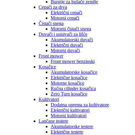
Burgije za bušače zemlje
Cepači za drva
Električni cepači
Motorni cepači
Čistači snega
Motorni čistači snega
Duvači i usisivači za lišće
Akumulatorski duvači
Električni duvači
Motorni duvači
Front mower
Front mower benzinski
Kosačice
Akumulatorske kosačice
Električne kosačice
Motorne kosačice
Ručna cilinder kosačica
Zero Turn kosačice
Kultivatori
Dodatna oprema za kultivatore
Električni kultivatori
Motorni kultivatori
Lančane testere
Akumulatorske testere
Električne testere