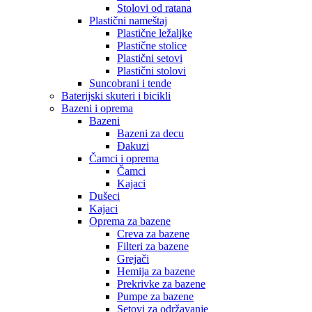
Stolovi od ratana
Plastični nameštaj
Plastične ležaljke
Plastične stolice
Plastični setovi
Plastični stolovi
Suncobrani i tende
Baterijski skuteri i bicikli
Bazeni i oprema
Bazeni
Bazeni za decu
Đakuzi
Čamci i oprema
Čamci
Kajaci
Dušeci
Kajaci
Oprema za bazene
Creva za bazene
Filteri za bazene
Grejači
Hemija za bazene
Prekrivke za bazene
Pumpe za bazene
Setovi za održavanje