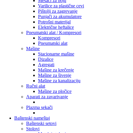
Mešači za boju
Varilice za plastične cevi
Pištolji za zagrevanje
Punjači za akumulatore
Potrošni materijal
Električne heftalice
Pneumatski alat / Kompresori
Kompresori
Pneumatski alat
Mašine
Stacionarne mašine
Dizalice
Agregati
Mašine za krečenje
Mašine za šivenje
Mašine za kanalizaciju
Ručni alat
Mašine za pločice
Aparati za zavarivanje
Plazma sekači
Baštenski nameštaj
Baštenski setovi
Stolovi