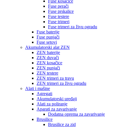
Fuse kosačice
Fuse perači
Fuse prskalice
Fuse testere
Fuse trimeri
Fuse trimeri za živu ogradu
Fuse baterije
Fuse punjači
Fuse setovi
Akumulatorski alat ZEN
ZEN baterije
ZEN duvači
ZEN kosačice
ZEN punjači
ZEN testere
ZEN trimeri za travu
ZEN trimeri za živu ogradu
Alati i mašine
Agregati
Akumulatorski uređaji
Alati za poliranje
Aparati za zavarivanje
Dodatna oprema za zavarivanje
Brusilice
Brusilice za zid