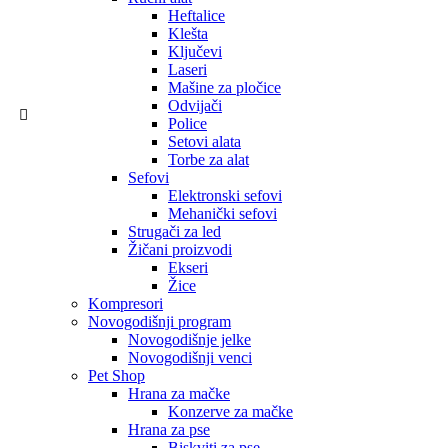
Heftalice
Klešta
Ključevi
Laseri
Mašine za pločice
Odvijači
Police
Setovi alata
Torbe za alat
Sefovi
Elektronski sefovi
Mehanički sefovi
Strugači za led
Žičani proizvodi
Ekseri
Žice
Kompresori
Novogodišnji program
Novogodišnje jelke
Novogodišnji venci
Pet Shop
Hrana za mačke
Konzerve za mačke
Hrana za pse
Biskviti za pse