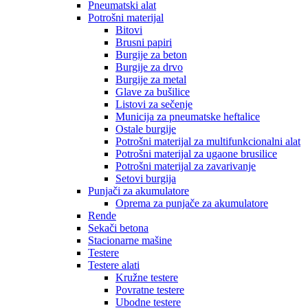
Pneumatski alat
Potrošni materijal
Bitovi
Brusni papiri
Burgije za beton
Burgije za drvo
Burgije za metal
Glave za bušilice
Listovi za sečenje
Municija za pneumatske heftalice
Ostale burgije
Potrošni materijal za multifunkcionalni alat
Potrošni materijal za ugaone brusilice
Potrošni materijal za zavarivanje
Setovi burgija
Punjači za akumulatore
Oprema za punjače za akumulatore
Rende
Sekači betona
Stacionarne mašine
Testere
Testere alati
Kružne testere
Povratne testere
Ubodne testere