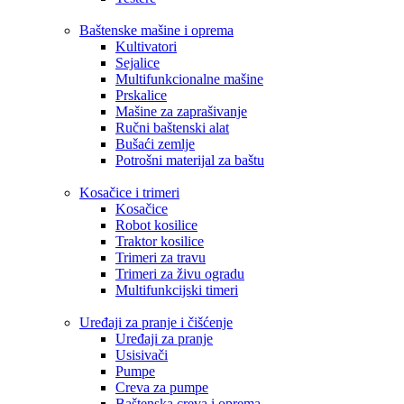
Baštenske mašine i oprema
Kultivatori
Sejalice
Multifunkcionalne mašine
Prskalice
Mašine za zaprašivanje
Ručni baštenski alat
Bušaći zemlje
Potrošni materijal za baštu
Kosačice i trimeri
Kosačice
Robot kosilice
Traktor kosilice
Trimeri za travu
Trimeri za živu ogradu
Multifunkcijski timeri
Uređaji za pranje i čišćenje
Uređaji za pranje
Usisivači
Pumpe
Creva za pumpe
Baštenska creva i oprema