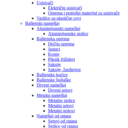
Usisivači
Električni usisivači
Oprema i potrošni materijal za usisivače
Varilice za plastične cevi
Baštenski nameštaj
Aluminijumski nameštaj
Aluminijumske stolice
Baštenska oprema
Dečija oprema
Jastuci
Korpe
Piknik frižideri
Saksije
Saksije, žardinjere
Baštenske kućice
Baštenske ljuljaške
Drveni nameštaj
Drveni setovi
Metalni nameštaj
Metalne stolice
Metalni setovi
Metalni stolovi
Nameštaj od ratana
Setovi od ratana
Stolice od ratana