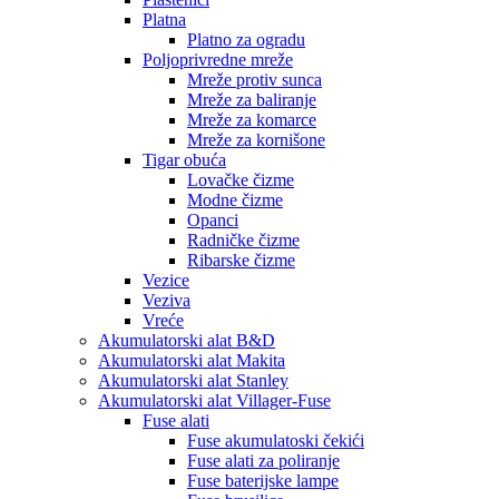
Platna
Platno za ogradu
Poljoprivredne mreže
Mreže protiv sunca
Mreže za baliranje
Mreže za komarce
Mreže za kornišone
Tigar obuća
Lovačke čizme
Modne čizme
Opanci
Radničke čizme
Ribarske čizme
Vezice
Veziva
Vreće
Akumulatorski alat B&D
Akumulatorski alat Makita
Akumulatorski alat Stanley
Akumulatorski alat Villager-Fuse
Fuse alati
Fuse akumulatoski čekići
Fuse alati za poliranje
Fuse baterijske lampe