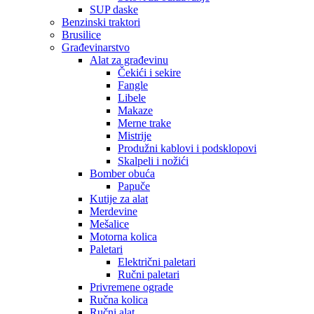
SUP daske
Benzinski traktori
Brusilice
Građevinarstvo
Alat za građevinu
Čekići i sekire
Fangle
Libele
Makaze
Merne trake
Mistrije
Produžni kablovi i podsklopovi
Skalpeli i nožići
Bomber obuća
Papuče
Kutije za alat
Merdevine
Mešalice
Motorna kolica
Paletari
Električni paletari
Ručni paletari
Privremene ograde
Ručna kolica
Ručni alat