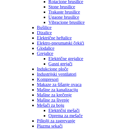
Rotacione brusilice
Stone brusilice
Trakaste brusilice
Ugaone brusilice
Vibracione brusilice
Bušilice
Dizalice
Električne heftalice
Elektro-pneumatski čekići
Glodalice
Grejalice
Električne grejalice
Gasni grejači
Indukcione ploče
Industrijski ventilatori
Kompresori
Makaze za šišanje ovaca
Mašine za kanalizaciju
Mašine za krečenje
Mašine za šivenje
Mešači za boju
Električni mešači
Oprema za mešače
Pištolji za zagrevanje
Plazma sekači