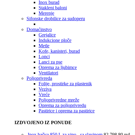
Inox burad
Stakleni baloni
Merenje
Sifonske drobilice za sudoperu
Domaćinstvo
Grejalice
Indukcione ploče
Metle
Kofe, kanisteri, burad
Lonci
Lanci za pse
Oprema za ljubimce
Ventilatori
Poljoprivreda
Folije, prostirke za plastenik
Veziva
Vreće
Poljoprivredne mreže
Oprema za poljoprivredu
Pastirice i oprema za pastirice
IZDVOJENO IZ PONUDE
Inox bačva 850 L za vino - sa slavinom
82.798,80
rsd