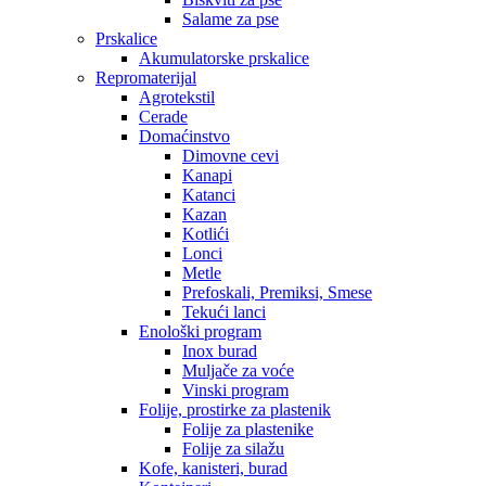
Salame za pse
Prskalice
Akumulatorske prskalice
Repromaterijal
Agrotekstil
Cerade
Domaćinstvo
Dimovne cevi
Kanapi
Katanci
Kazan
Kotlići
Lonci
Metle
Prefoskali, Premiksi, Smese
Tekući lanci
Enološki program
Inox burad
Muljače za voće
Vinski program
Folije, prostirke za plastenik
Folije za plastenike
Folije za silažu
Kofe, kanisteri, burad