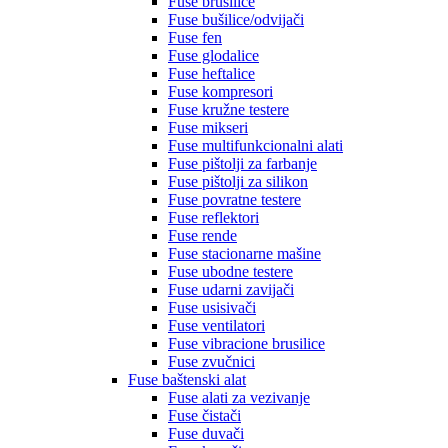
Fuse brusilice
Fuse bušilice/odvijači
Fuse fen
Fuse glodalice
Fuse heftalice
Fuse kompresori
Fuse kružne testere
Fuse mikseri
Fuse multifunkcionalni alati
Fuse pištolji za farbanje
Fuse pištolji za silikon
Fuse povratne testere
Fuse reflektori
Fuse rende
Fuse stacionarne mašine
Fuse ubodne testere
Fuse udarni zavijači
Fuse usisivači
Fuse ventilatori
Fuse vibracione brusilice
Fuse zvučnici
Fuse baštenski alat
Fuse alati za vezivanje
Fuse čistači
Fuse duvači