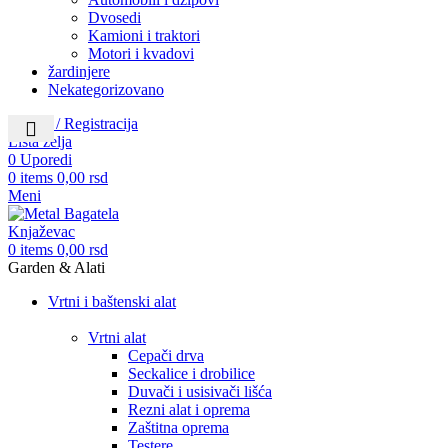
Dvosedi
Kamioni i traktori
Motori i kvadovi
žardinjere
Nekategorizovano
Prijava / Registracija
Lista želja
0
Uporedi
0
items
0,00
rsd
Meni
0
items
0,00
rsd
Garden & Alati
Vrtni i baštenski alat
Vrtni alat
Cepači drva
Seckalice i drobilice
Duvači i usisivači lišća
Rezni alat i oprema
Zaštitna oprema
Testere