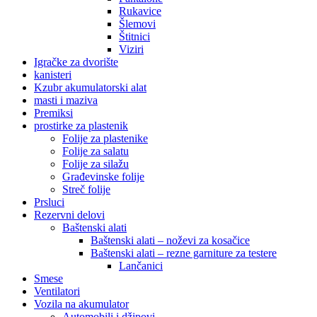
Rukavice
Šlemovi
Štitnici
Viziri
Igračke za dvorište
kanisteri
Kzubr akumulatorski alat
masti i maziva
Premiksi
prostirke za plastenik
Folije za plastenike
Folije za salatu
Folije za silažu
Građevinske folije
Streč folije
Prsluci
Rezervni delovi
Baštenski alati
Baštenski alati – noževi za kosačice
Baštenski alati – rezne garniture za testere
Lančanici
Smese
Ventilatori
Vozila na akumulator
Automobili i džipovi