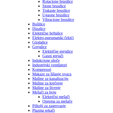
Rotacione brusilice
Stone brusilice
Trakaste brusilice
Ugaone brusilice
Vibracione brusilice
Bušilice
Dizalice
Električne heftalice
Elektro-pneumatski čekići
Glodalice
Grejalice
Električne grejalice
Gasni grejači
Indukcione ploče
Industrijski ventilatori
Kompresori
Makaze za šišanje ovaca
Mašine za kanalizaciju
Mašine za krečenje
Mašine za šivenje
Mešači za boju
Električni mešači
Oprema za mešače
Pištolji za zagrevanje
Plazma sekači