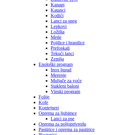
Kanapi
Katanci
Kotlići
Lanci za sneg
Lepkovi
Ložišta
Metle
Pojilice i hranilice
Prefoskali
Tekući lanci
Zemlja
Enološki program
Inox burad
Merenje
Muljače za voće
Stakleni baloni
Vinski program
Folije
Kofe
Kontejneri
Oprema za ljubimce
Lanci za pse
Oprema za poljoprivredu
Pastirice i oprema za pastirice
Plastenici