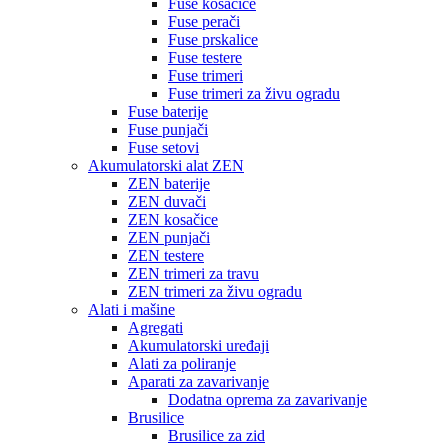
Fuse kosačice
Fuse perači
Fuse prskalice
Fuse testere
Fuse trimeri
Fuse trimeri za živu ogradu
Fuse baterije
Fuse punjači
Fuse setovi
Akumulatorski alat ZEN
ZEN baterije
ZEN duvači
ZEN kosačice
ZEN punjači
ZEN testere
ZEN trimeri za travu
ZEN trimeri za živu ogradu
Alati i mašine
Agregati
Akumulatorski uređaji
Alati za poliranje
Aparati za zavarivanje
Dodatna oprema za zavarivanje
Brusilice
Brusilice za zid