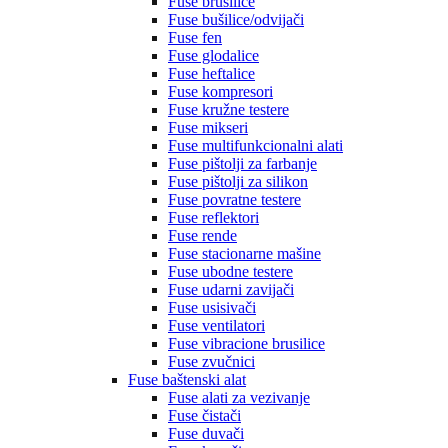
Fuse brusilice
Fuse bušilice/odvijači
Fuse fen
Fuse glodalice
Fuse heftalice
Fuse kompresori
Fuse kružne testere
Fuse mikseri
Fuse multifunkcionalni alati
Fuse pištolji za farbanje
Fuse pištolji za silikon
Fuse povratne testere
Fuse reflektori
Fuse rende
Fuse stacionarne mašine
Fuse ubodne testere
Fuse udarni zavijači
Fuse usisivači
Fuse ventilatori
Fuse vibracione brusilice
Fuse zvučnici
Fuse baštenski alat
Fuse alati za vezivanje
Fuse čistači
Fuse duvači