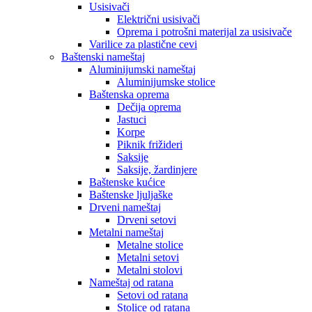
Usisivači
Električni usisivači
Oprema i potrošni materijal za usisivače
Varilice za plastične cevi
Baštenski nameštaj
Aluminijumski nameštaj
Aluminijumske stolice
Baštenska oprema
Dečija oprema
Jastuci
Korpe
Piknik frižideri
Saksije
Saksije, žardinjere
Baštenske kućice
Baštenske ljuljaške
Drveni nameštaj
Drveni setovi
Metalni nameštaj
Metalne stolice
Metalni setovi
Metalni stolovi
Nameštaj od ratana
Setovi od ratana
Stolice od ratana