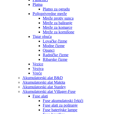
Platna
Platno za ogradu
Poljoprivredne mreže
Mreže protiv sunca
Mreže za baliranje
Mreže za komarce
Mreže za kornišone
Tigar obuća
Lovačke čizme
Modne čizme
Opanci
Radničke čizme
Ribarske čizme
Vezice
Veziva
Vreće
Akumulatorski alat B&D
Akumulatorski alat Makita
Akumulatorski alat Stanley
Akumulatorski alat Villager-Fuse
Fuse alati
Fuse akumulatoski čekići
Fuse alati za poliranje
Fuse baterijske lampe