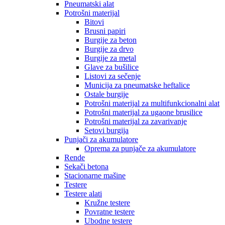
Pneumatski alat
Potrošni materijal
Bitovi
Brusni papiri
Burgije za beton
Burgije za drvo
Burgije za metal
Glave za bušilice
Listovi za sečenje
Municija za pneumatske heftalice
Ostale burgije
Potrošni materijal za multifunkcionalni alat
Potrošni materijal za ugaone brusilice
Potrošni materijal za zavarivanje
Setovi burgija
Punjači za akumulatore
Oprema za punjače za akumulatore
Rende
Sekači betona
Stacionarne mašine
Testere
Testere alati
Kružne testere
Povratne testere
Ubodne testere