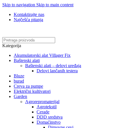
Skip to navigation
Skip to main content
Kontaktirajte nas
Najčešća pitanja
Online kupovina, vaša nova rutina!
Kategorija
Akumulatorski alat Villager Fix
Baštenski alati
Baštenski alati – delovi uređaja
Delovi lančanih testera
Bluze
burad
Creva za pumpe
Električni kultivatori
Garden
Agrorepromaterijal
Agrotekstil
Cerade
DDD sredstva
Domaćinstvo
Dimovne cevi