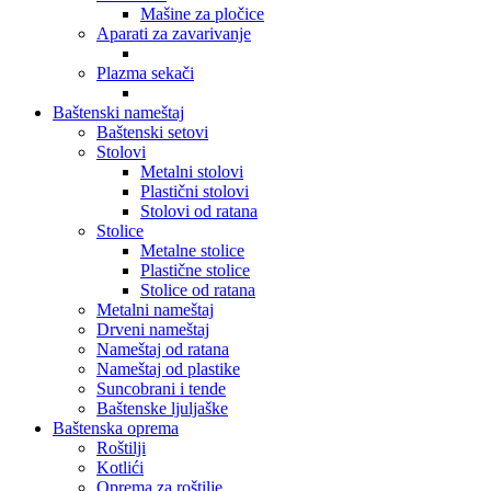
Mašine za pločice
Aparati za zavarivanje
Plazma sekači
Baštenski nameštaj
Baštenski setovi
Stolovi
Metalni stolovi
Plastični stolovi
Stolovi od ratana
Stolice
Metalne stolice
Plastične stolice
Stolice od ratana
Metalni nameštaj
Drveni nameštaj
Nameštaj od ratana
Nameštaj od plastike
Suncobrani i tende
Baštenske ljuljaške
Baštenska oprema
Roštilji
Kotlići
Oprema za roštilje