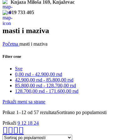
Knjaza Miloša 169, Knjaževac
019 733 405
masti i maziva
Početna
masti i maziva
Filter cene
Sve
0,00
rsd
-
42.900,00
rsd
42.900,00
rsd
-
85.800,00
rsd
85.800,00
rsd
-
128.700,00
rsd
128.700,00
rsd
-
171.600,00
rsd
Prikaži meni sa strane
Prikaz 1–12 od 57 rezultata
Sortirano po popularnosti
Prikaži
9
12
18
24