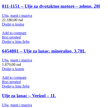
011-1151 – Ulje za dvotaktne motore – zeleno, 20l
Ulja
,
masti i maziva
21.180,00
rsd
Dodaj u korpu
Add to compare
Brzi pregled
Dodaj u listu želja
6454801 – Ulje za lanac, mineralno, 3.78L
Ulja
,
masti i maziva
1.879,00
rsd
Dodaj u korpu
Add to compare
Brzi pregled
Dodaj u listu želja
Ulje za lanac – Verizol – 1L
Ulja
,
masti i maziva