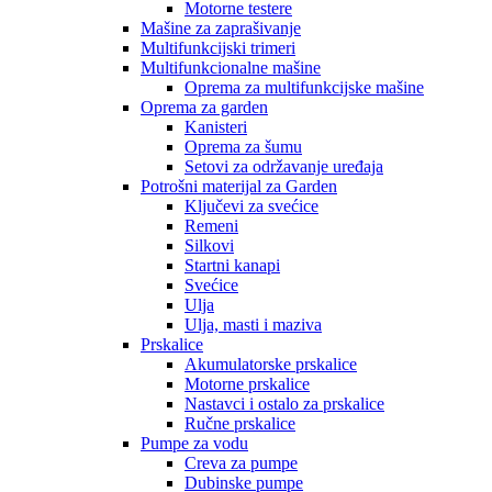
Motorne testere
Mašine za zaprašivanje
Multifunkcijski trimeri
Multifunkcionalne mašine
Oprema za multifunkcijske mašine
Oprema za garden
Kanisteri
Oprema za šumu
Setovi za održavanje uređaja
Potrošni materijal za Garden
Ključevi za svećice
Remeni
Silkovi
Startni kanapi
Svećice
Ulja
Ulja, masti i maziva
Prskalice
Akumulatorske prskalice
Motorne prskalice
Nastavci i ostalo za prskalice
Ručne prskalice
Pumpe za vodu
Creva za pumpe
Dubinske pumpe