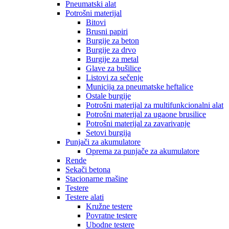
Pneumatski alat
Potrošni materijal
Bitovi
Brusni papiri
Burgije za beton
Burgije za drvo
Burgije za metal
Glave za bušilice
Listovi za sečenje
Municija za pneumatske heftalice
Ostale burgije
Potrošni materijal za multifunkcionalni alat
Potrošni materijal za ugaone brusilice
Potrošni materijal za zavarivanje
Setovi burgija
Punjači za akumulatore
Oprema za punjače za akumulatore
Rende
Sekači betona
Stacionarne mašine
Testere
Testere alati
Kružne testere
Povratne testere
Ubodne testere