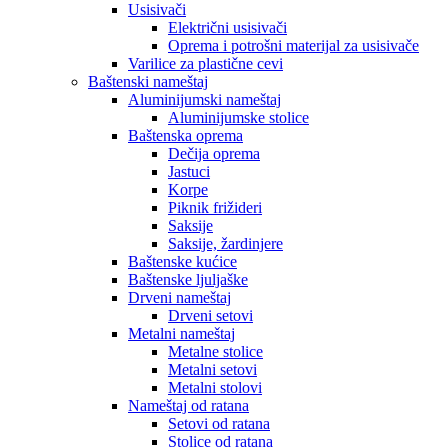
Usisivači
Električni usisivači
Oprema i potrošni materijal za usisivače
Varilice za plastične cevi
Baštenski nameštaj
Aluminijumski nameštaj
Aluminijumske stolice
Baštenska oprema
Dečija oprema
Jastuci
Korpe
Piknik frižideri
Saksije
Saksije, žardinjere
Baštenske kućice
Baštenske ljuljaške
Drveni nameštaj
Drveni setovi
Metalni nameštaj
Metalne stolice
Metalni setovi
Metalni stolovi
Nameštaj od ratana
Setovi od ratana
Stolice od ratana