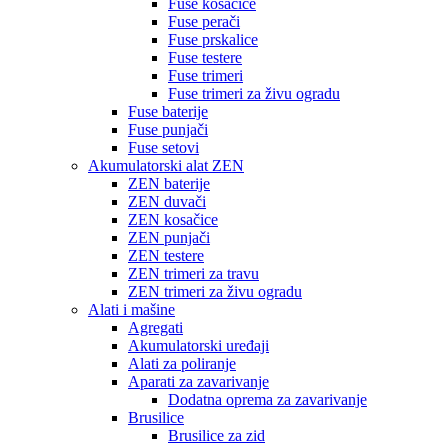
Fuse kosačice
Fuse perači
Fuse prskalice
Fuse testere
Fuse trimeri
Fuse trimeri za živu ogradu
Fuse baterije
Fuse punjači
Fuse setovi
Akumulatorski alat ZEN
ZEN baterije
ZEN duvači
ZEN kosačice
ZEN punjači
ZEN testere
ZEN trimeri za travu
ZEN trimeri za živu ogradu
Alati i mašine
Agregati
Akumulatorski uređaji
Alati za poliranje
Aparati za zavarivanje
Dodatna oprema za zavarivanje
Brusilice
Brusilice za zid