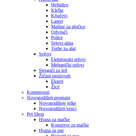
Heftalice
Klešta
Ključevi
Laseri
Mašine za pločice
Odvijači
Police
Setovi alata
Torbe za alat
Sefovi
Elektronski sefovi
Mehanički sefovi
Strugači za led
Žičani proizvodi
Ekseri
Žice
Kompresori
Novogodišnji program
Novogodišnje jelke
Novogodišnji venci
Pet Shop
Hrana za mačke
Konzerve za mačke
Hrana za pse
Biskviti za pse