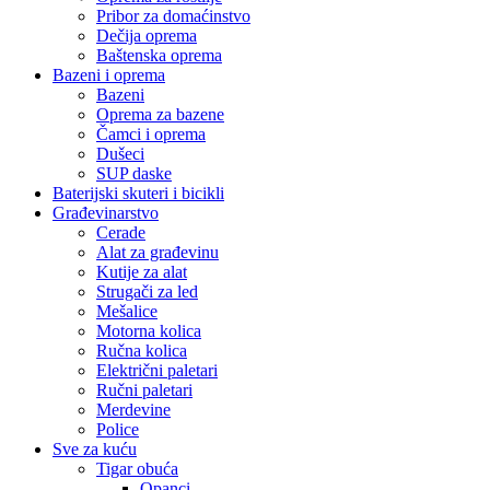
Pribor za domaćinstvo
Dečija oprema
Baštenska oprema
Bazeni i oprema
Bazeni
Oprema za bazene
Čamci i oprema
Dušeci
SUP daske
Baterijski skuteri i bicikli
Građevinarstvo
Cerade
Alat za građevinu
Kutije za alat
Strugači za led
Mešalice
Motorna kolica
Ručna kolica
Električni paletari
Ručni paletari
Merdevine
Police
Sve za kuću
Tigar obuća
Opanci