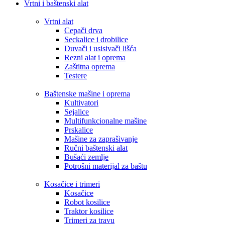
Vrtni i baštenski alat
Vrtni alat
Cepači drva
Seckalice i drobilice
Duvači i usisivači lišća
Rezni alat i oprema
Zaštitna oprema
Testere
Baštenske mašine i oprema
Kultivatori
Sejalice
Multifunkcionalne mašine
Prskalice
Mašine za zaprašivanje
Ručni baštenski alat
Bušaći zemlje
Potrošni materijal za baštu
Kosačice i trimeri
Kosačice
Robot kosilice
Traktor kosilice
Trimeri za travu