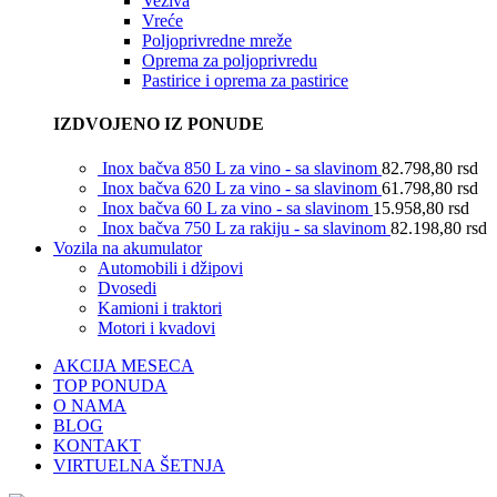
Veziva
Vreće
Poljoprivredne mreže
Oprema za poljoprivredu
Pastirice i oprema za pastirice
IZDVOJENO IZ PONUDE
Inox bačva 850 L za vino - sa slavinom
82.798,80
rsd
Inox bačva 620 L za vino - sa slavinom
61.798,80
rsd
Inox bačva 60 L za vino - sa slavinom
15.958,80
rsd
Inox bačva 750 L za rakiju - sa slavinom
82.198,80
rsd
Vozila na akumulator
Automobili i džipovi
Dvosedi
Kamioni i traktori
Motori i kvadovi
AKCIJA MESECA
TOP PONUDA
O NAMA
BLOG
KONTAKT
VIRTUELNA ŠETNJA