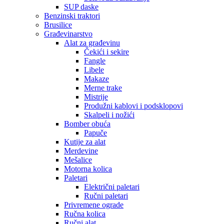
SUP daske
Benzinski traktori
Brusilice
Građevinarstvo
Alat za građevinu
Čekići i sekire
Fangle
Libele
Makaze
Merne trake
Mistrije
Produžni kablovi i podsklopovi
Skalpeli i nožići
Bomber obuća
Papuče
Kutije za alat
Merdevine
Mešalice
Motorna kolica
Paletari
Električni paletari
Ručni paletari
Privremene ograde
Ručna kolica
Ručni alat