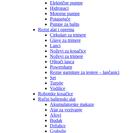
Električne pumpe
Hidropaci
Motorne pumpe
Potapajuće
Pumpe za baštu
Rezni alat i oprema
Cirkulari za trimere
Glave za trimere
Lanci
Noževi za kosačice
Noževi za trimere
Oštrači lanca
Powersharp
Rezne garniture za testere – lančanici
Set
Turpije
Vodilice
Robotske kosačice
Ručni baštenski alat
Akumulatorske makaze
Alat za vezivanje
Ašovi
Budak
Držalice
Grabulje