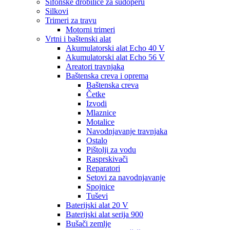
Sifonske drobilice za sudoperu
Silkovi
Trimeri za travu
Motorni trimeri
Vrtni i baštenski alat
Akumulatorski alat Echo 40 V
Akumulatorski alat Echo 56 V
Areatori travnjaka
Baštenska creva i oprema
Baštenska creva
Četke
Izvodi
Mlaznice
Motalice
Navodnjavanje travnjaka
Ostalo
Pištolji za vodu
Rasprskivači
Reparatori
Setovi za navodnjavanje
Spojnice
Tuševi
Baterijski alat 20 V
Baterijski alat serija 900
Bušači zemlje