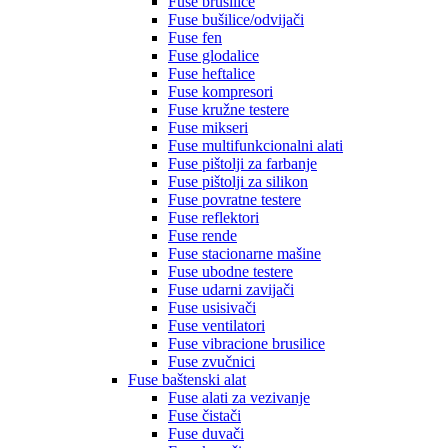
Fuse brusilice
Fuse bušilice/odvijači
Fuse fen
Fuse glodalice
Fuse heftalice
Fuse kompresori
Fuse kružne testere
Fuse mikseri
Fuse multifunkcionalni alati
Fuse pištolji za farbanje
Fuse pištolji za silikon
Fuse povratne testere
Fuse reflektori
Fuse rende
Fuse stacionarne mašine
Fuse ubodne testere
Fuse udarni zavijači
Fuse usisivači
Fuse ventilatori
Fuse vibracione brusilice
Fuse zvučnici
Fuse baštenski alat
Fuse alati za vezivanje
Fuse čistači
Fuse duvači