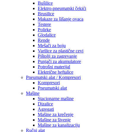
Bušilice
Elektro-pneumatski čekići
Brusilice
Makaze za šišanje ovaca
Testere
Polirke
Glodalice
Rende
Mešači za boju
Varilice za plastične cevi
Pištolji za zagrevanje
Punjači za akumulatore
Potrošni materijal
Električne heftalice
Pneumatski alat / Kompresori
Kompresori
Pneumatski alat
Mašine
Stacionarne mašine
Dizalice
Agregati
Mašine za krečenje
Mašine za šivenje
Mašine za kanalizaciju
Ručni alat