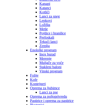
Kanapi
Katanci
Kotlići
Lanci za sneg
Lepkovi
Ložišta
Metle
Pojilice i hranilice
Prefoskali
Tekući lanci
Zemlja
Enološki program
Inox burad
Merenje
Muljače za voće
Stakleni baloni
Vinski program
Folije
Kofe
Kontejneri
Oprema za ljubimce
Lanci za pse
Oprema za poljoprivredu
Pastirice i oprema za pastirice
Plastenici