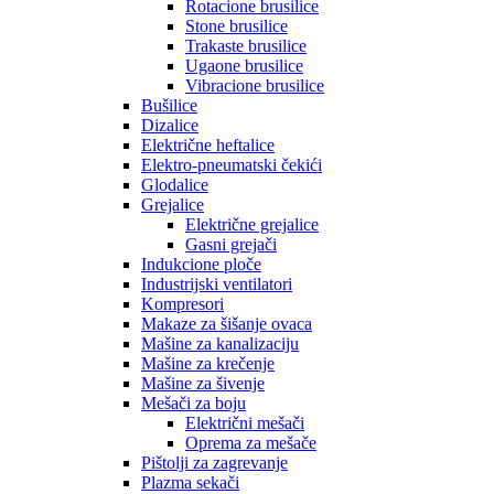
Rotacione brusilice
Stone brusilice
Trakaste brusilice
Ugaone brusilice
Vibracione brusilice
Bušilice
Dizalice
Električne heftalice
Elektro-pneumatski čekići
Glodalice
Grejalice
Električne grejalice
Gasni grejači
Indukcione ploče
Industrijski ventilatori
Kompresori
Makaze za šišanje ovaca
Mašine za kanalizaciju
Mašine za krečenje
Mašine za šivenje
Mešači za boju
Električni mešači
Oprema za mešače
Pištolji za zagrevanje
Plazma sekači