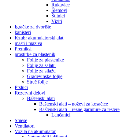
Rukavice
Šlemovi
Štitnici
Viziri
Igračke za dvorište
kanisteri
Kzubr akumulatorski alat
masti i maziva
Premiksi
prostirke za plastenik
Folije za plastenike
Folije za salatu
Folije za silažu
Građevinske folije
Streč folije
Prsluci
Rezervni delovi
Baštenski alati
Baštenski alati – noževi za kosačice
Baštenski alati – rezne garniture za testere
Lančanici
Smese
Ventilatori
Vozila na akumulator
Automobili i džipovi