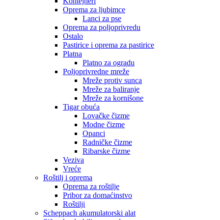
Kontejneri
Oprema za ljubimce
Lanci za pse
Oprema za poljoprivredu
Ostalo
Pastirice i oprema za pastirice
Platna
Platno za ogradu
Poljoprivredne mreže
Mreže protiv sunca
Mreže za baliranje
Mreže za kornišone
Tigar obuća
Lovačke čizme
Modne čizme
Opanci
Radničke čizme
Ribarske čizme
Veziva
Vreće
Roštilj i oprema
Oprema za roštilje
Pribor za domaćinstvo
Roštilji
Scheppach akumulatorski alat