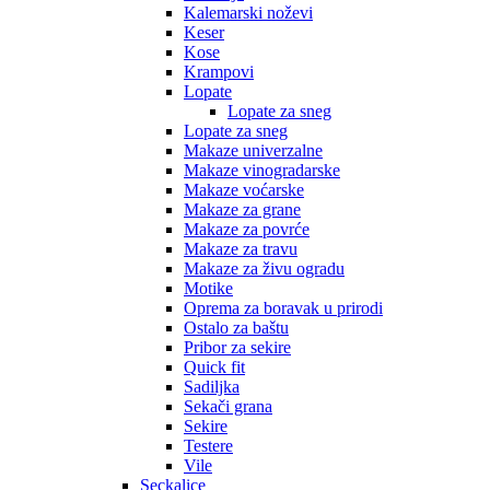
Kalemarski noževi
Keser
Kose
Krampovi
Lopate
Lopate za sneg
Lopate za sneg
Makaze univerzalne
Makaze vinogradarske
Makaze voćarske
Makaze za grane
Makaze za povrće
Makaze za travu
Makaze za živu ogradu
Motike
Oprema za boravak u prirodi
Ostalo za baštu
Pribor za sekire
Quick fit
Sadiljka
Sekači grana
Sekire
Testere
Vile
Seckalice