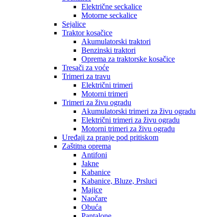
Električne seckalice
Motorne seckalice
Sejalice
Traktor kosačice
Akumulatorski traktori
Benzinski traktori
Oprema za traktorske kosačice
Tresači za voće
Trimeri za travu
Električni trimeri
Motorni trimeri
Trimeri za živu ogradu
Akumulatorski trimeri za živu ogradu
Električni trimeri za živu ogradu
Motorni trimeri za živu ogradu
Uređaji za pranje pod pritiskom
Zaštitna oprema
Antifoni
Jakne
Kabanice
Kabanice, Bluze, Prsluci
Majice
Naočare
Obuća
Pantalone