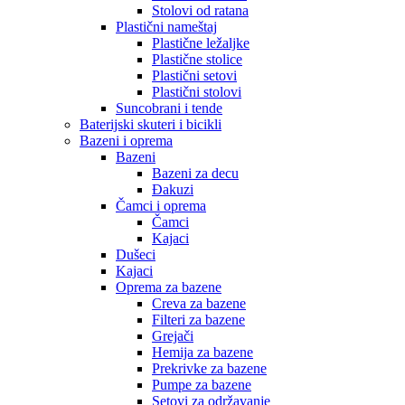
Stolovi od ratana
Plastični nameštaj
Plastične ležaljke
Plastične stolice
Plastični setovi
Plastični stolovi
Suncobrani i tende
Baterijski skuteri i bicikli
Bazeni i oprema
Bazeni
Bazeni za decu
Đakuzi
Čamci i oprema
Čamci
Kajaci
Dušeci
Kajaci
Oprema za bazene
Creva za bazene
Filteri za bazene
Grejači
Hemija za bazene
Prekrivke za bazene
Pumpe za bazene
Setovi za održavanje