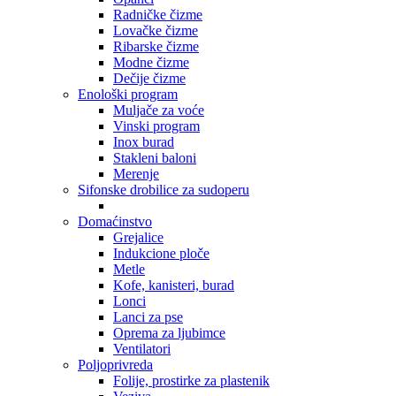
Radničke čizme
Lovačke čizme
Ribarske čizme
Modne čizme
Dečije čizme
Enološki program
Muljače za voće
Vinski program
Inox burad
Stakleni baloni
Merenje
Sifonske drobilice za sudoperu
Domaćinstvo
Grejalice
Indukcione ploče
Metle
Kofe, kanisteri, burad
Lonci
Lanci za pse
Oprema za ljubimce
Ventilatori
Poljoprivreda
Folije, prostirke za plastenik