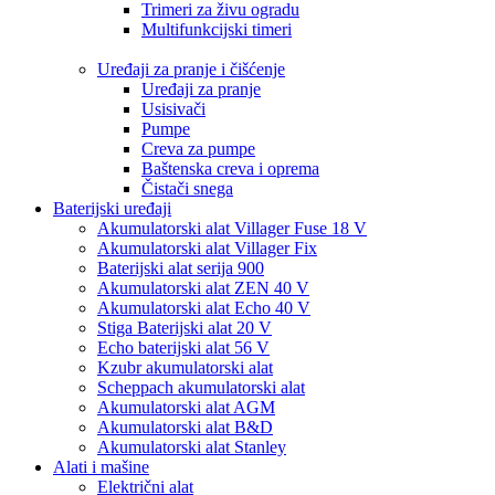
Trimeri za živu ogradu
Multifunkcijski timeri
Uređaji za pranje i čišćenje
Uređaji za pranje
Usisivači
Pumpe
Creva za pumpe
Baštenska creva i oprema
Čistači snega
Baterijski uređaji
Akumulatorski alat Villager Fuse 18 V
Akumulatorski alat Villager Fix
Baterijski alat serija 900
Akumulatorski alat ZEN 40 V
Akumulatorski alat Echo 40 V
Stiga Baterijski alat 20 V
Echo baterijski alat 56 V
Kzubr akumulatorski alat
Scheppach akumulatorski alat
Akumulatorski alat AGM
Akumulatorski alat B&D
Akumulatorski alat Stanley
Alati i mašine
Električni alat