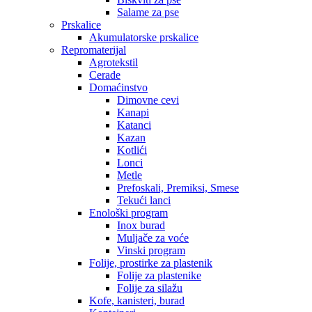
Salame za pse
Prskalice
Akumulatorske prskalice
Repromaterijal
Agrotekstil
Cerade
Domaćinstvo
Dimovne cevi
Kanapi
Katanci
Kazan
Kotlići
Lonci
Metle
Prefoskali, Premiksi, Smese
Tekući lanci
Enološki program
Inox burad
Muljače za voće
Vinski program
Folije, prostirke za plastenik
Folije za plastenike
Folije za silažu
Kofe, kanisteri, burad