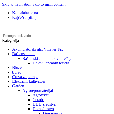
Skip to navigation
Skip to main content
Kontaktirajte nas
Najčešća pitanja
Online kupovina, vaša nova rutina!
Kategorija
Akumulatorski alat Villager Fix
Baštenski alati
Baštenski alati – delovi uređaja
Delovi lančanih testera
Bluze
burad
Creva za pumpe
Električni kultivatori
Garden
Agrorepromaterijal
Agrotekstil
Cerade
DDD sredstva
Domaćinstvo
Dimovne cevi