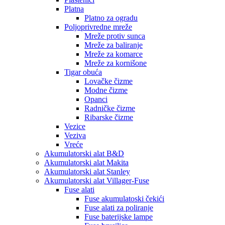
Platna
Platno za ogradu
Poljoprivredne mreže
Mreže protiv sunca
Mreže za baliranje
Mreže za komarce
Mreže za kornišone
Tigar obuća
Lovačke čizme
Modne čizme
Opanci
Radničke čizme
Ribarske čizme
Vezice
Veziva
Vreće
Akumulatorski alat B&D
Akumulatorski alat Makita
Akumulatorski alat Stanley
Akumulatorski alat Villager-Fuse
Fuse alati
Fuse akumulatoski čekići
Fuse alati za poliranje
Fuse baterijske lampe