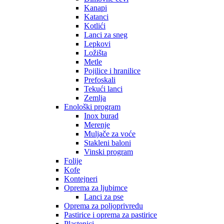
Kanapi
Katanci
Kotlići
Lanci za sneg
Lepkovi
Ložišta
Metle
Pojilice i hranilice
Prefoskali
Tekući lanci
Zemlja
Enološki program
Inox burad
Merenje
Muljače za voće
Stakleni baloni
Vinski program
Folije
Kofe
Kontejneri
Oprema za ljubimce
Lanci za pse
Oprema za poljoprivredu
Pastirice i oprema za pastirice
Plastenici