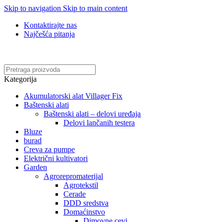
Skip to navigation
Skip to main content
Kontaktirajte nas
Najčešća pitanja
Online kupovina, vaša nova rutina!
Kategorija
Akumulatorski alat Villager Fix
Baštenski alati
Baštenski alati – delovi uređaja
Delovi lančanih testera
Bluze
burad
Creva za pumpe
Električni kultivatori
Garden
Agrorepromaterijal
Agrotekstil
Cerade
DDD sredstva
Domaćinstvo
Dimovne cevi