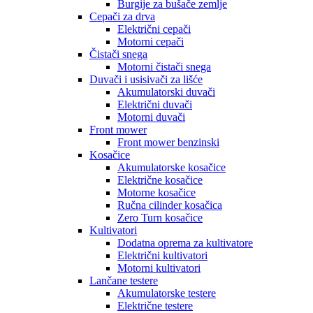
Burgije za bušače zemlje
Cepači za drva
Električni cepači
Motorni cepači
Čistači snega
Motorni čistači snega
Duvači i usisivači za lišće
Akumulatorski duvači
Električni duvači
Motorni duvači
Front mower
Front mower benzinski
Kosačice
Akumulatorske kosačice
Električne kosačice
Motorne kosačice
Ručna cilinder kosačica
Zero Turn kosačice
Kultivatori
Dodatna oprema za kultivatore
Električni kultivatori
Motorni kultivatori
Lančane testere
Akumulatorske testere
Električne testere