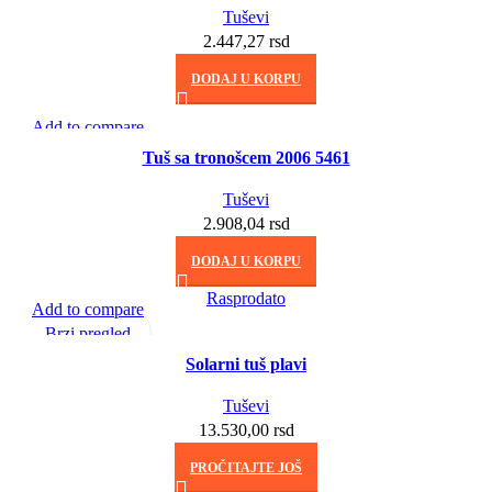
Tuševi
2.447,27
rsd
DODAJ U KORPU
Add to compare
Brzi pregled
Tuš sa tronošcem 2006 5461
Dodaj u listu želja
Tuševi
2.908,04
rsd
DODAJ U KORPU
Rasprodato
Add to compare
Brzi pregled
Dodaj u listu želja
Solarni tuš plavi
Tuševi
13.530,00
rsd
PROČITAJTE JOŠ