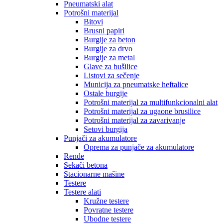
Pneumatski alat
Potrošni materijal
Bitovi
Brusni papiri
Burgije za beton
Burgije za drvo
Burgije za metal
Glave za bušilice
Listovi za sečenje
Municija za pneumatske heftalice
Ostale burgije
Potrošni materijal za multifunkcionalni alat
Potrošni materijal za ugaone brusilice
Potrošni materijal za zavarivanje
Setovi burgija
Punjači za akumulatore
Oprema za punjače za akumulatore
Rende
Sekači betona
Stacionarne mašine
Testere
Testere alati
Kružne testere
Povratne testere
Ubodne testere