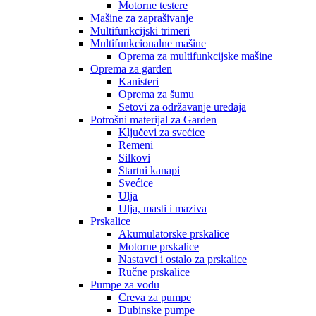
Motorne testere
Mašine za zaprašivanje
Multifunkcijski trimeri
Multifunkcionalne mašine
Oprema za multifunkcijske mašine
Oprema za garden
Kanisteri
Oprema za šumu
Setovi za održavanje uređaja
Potrošni materijal za Garden
Ključevi za svećice
Remeni
Silkovi
Startni kanapi
Svećice
Ulja
Ulja, masti i maziva
Prskalice
Akumulatorske prskalice
Motorne prskalice
Nastavci i ostalo za prskalice
Ručne prskalice
Pumpe za vodu
Creva za pumpe
Dubinske pumpe