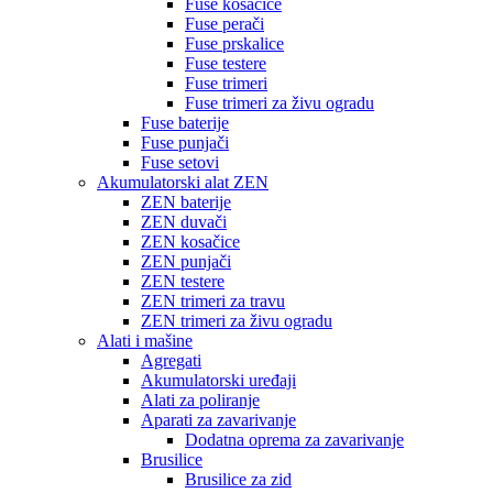
Fuse kosačice
Fuse perači
Fuse prskalice
Fuse testere
Fuse trimeri
Fuse trimeri za živu ogradu
Fuse baterije
Fuse punjači
Fuse setovi
Akumulatorski alat ZEN
ZEN baterije
ZEN duvači
ZEN kosačice
ZEN punjači
ZEN testere
ZEN trimeri za travu
ZEN trimeri za živu ogradu
Alati i mašine
Agregati
Akumulatorski uređaji
Alati za poliranje
Aparati za zavarivanje
Dodatna oprema za zavarivanje
Brusilice
Brusilice za zid