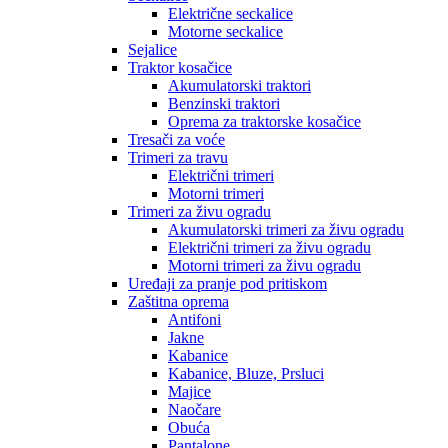
Električne seckalice
Motorne seckalice
Sejalice
Traktor kosačice
Akumulatorski traktori
Benzinski traktori
Oprema za traktorske kosačice
Tresači za voće
Trimeri za travu
Električni trimeri
Motorni trimeri
Trimeri za živu ogradu
Akumulatorski trimeri za živu ogradu
Električni trimeri za živu ogradu
Motorni trimeri za živu ogradu
Uređaji za pranje pod pritiskom
Zaštitna oprema
Antifoni
Jakne
Kabanice
Kabanice, Bluze, Prsluci
Majice
Naočare
Obuća
Pantalone