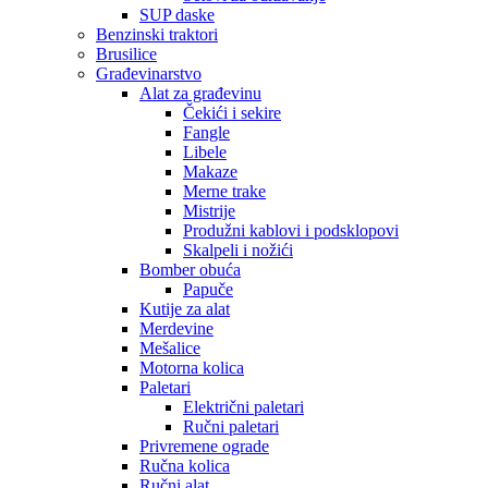
SUP daske
Benzinski traktori
Brusilice
Građevinarstvo
Alat za građevinu
Čekići i sekire
Fangle
Libele
Makaze
Merne trake
Mistrije
Produžni kablovi i podsklopovi
Skalpeli i nožići
Bomber obuća
Papuče
Kutije za alat
Merdevine
Mešalice
Motorna kolica
Paletari
Električni paletari
Ručni paletari
Privremene ograde
Ručna kolica
Ručni alat