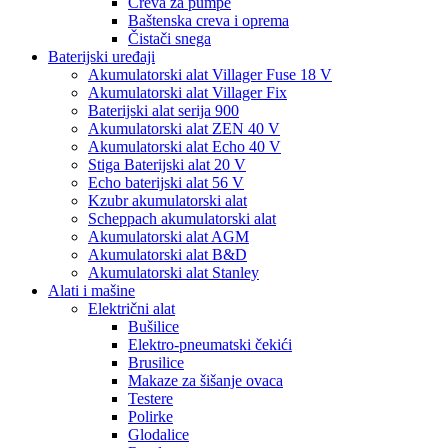
Creva za pumpe
Baštenska creva i oprema
Čistači snega
Baterijski uređaji
Akumulatorski alat Villager Fuse 18 V
Akumulatorski alat Villager Fix
Baterijski alat serija 900
Akumulatorski alat ZEN 40 V
Akumulatorski alat Echo 40 V
Stiga Baterijski alat 20 V
Echo baterijski alat 56 V
Kzubr akumulatorski alat
Scheppach akumulatorski alat
Akumulatorski alat AGM
Akumulatorski alat B&D
Akumulatorski alat Stanley
Alati i mašine
Električni alat
Bušilice
Elektro-pneumatski čekići
Brusilice
Makaze za šišanje ovaca
Testere
Polirke
Glodalice