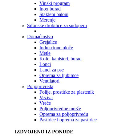
Vinski program
Inox burad
Stakleni baloni
Merenje
Sifonske drobilice za sudoperu
Domaćinstvo
Grejalice
Indukcione ploče
Metle
Kofe, kanisteri, burad
Lonci
Lanci za pse
Oprema za ljubimce
Ventilatori
Poljoprivreda
Folije, prostirke za plastenik
Veziva
Vreće
Poljoprivredne mreže
Oprema za poljoprivredu
Pastirice i oprema za pastirice
IZDVOJENO IZ PONUDE