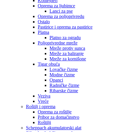
Kontejneri
Oprema za ljubimce
Lanci za pse
Oprema za poljoprivredu
Ostalo
Pastirice i oprema za pastirice
Platna
Platno za ogradu
Poljoprivredne mreže
Mreže protiv sunca
Mreže za baliranje
Mreže za kornišone
Tigar obuća
Lovačke čizme
Modne čizme
Opanci
Radničke čizme
Ribarske čizme
Veziva
Vreće
Roštilj i oprema
Oprema za roštilje
Pribor za domaćinstvo
Roštilji
Scheppach akumulatorski alat