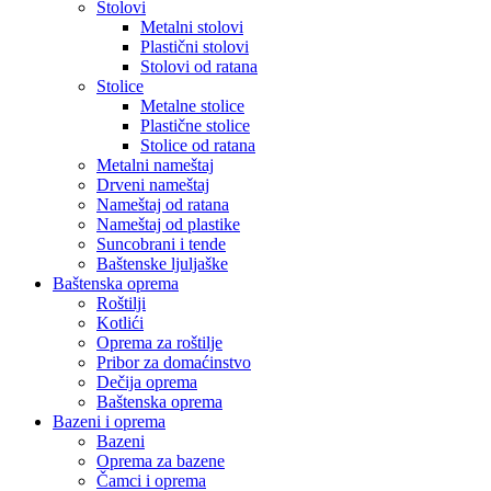
Stolovi
Metalni stolovi
Plastični stolovi
Stolovi od ratana
Stolice
Metalne stolice
Plastične stolice
Stolice od ratana
Metalni nameštaj
Drveni nameštaj
Nameštaj od ratana
Nameštaj od plastike
Suncobrani i tende
Baštenske ljuljaške
Baštenska oprema
Roštilji
Kotlići
Oprema za roštilje
Pribor za domaćinstvo
Dečija oprema
Baštenska oprema
Bazeni i oprema
Bazeni
Oprema za bazene
Čamci i oprema