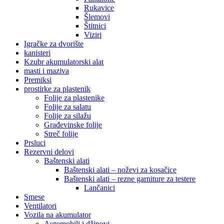
Rukavice
Šlemovi
Štitnici
Viziri
Igračke za dvorište
kanisteri
Kzubr akumulatorski alat
masti i maziva
Premiksi
prostirke za plastenik
Folije za plastenike
Folije za salatu
Folije za silažu
Građevinske folije
Streč folije
Prsluci
Rezervni delovi
Baštenski alati
Baštenski alati – noževi za kosačice
Baštenski alati – rezne garniture za testere
Lančanici
Smese
Ventilatori
Vozila na akumulator
Automobili i džipovi