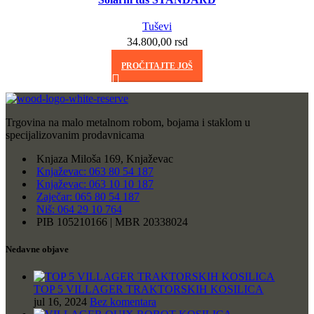
Tuševi
34.800,00
rsd
PROČITAJTE JOŠ
Trgovina na malo metalnom robom, bojama i staklom u
specijalizovanim prodavnicama
Knjaza Miloša 169, Knjaževac
Knjaževac: 063 80 54 187
Knjaževac: 063 10 10 187
Zaječar: 065 80 54 187
Niš: 064 29 10 764
PIB 105210166 | MBR 20338024
Nedavne objave
TOP 5 VILLAGER TRAKTORSKIH KOSILICA
jul 16, 2024
Bez komentara