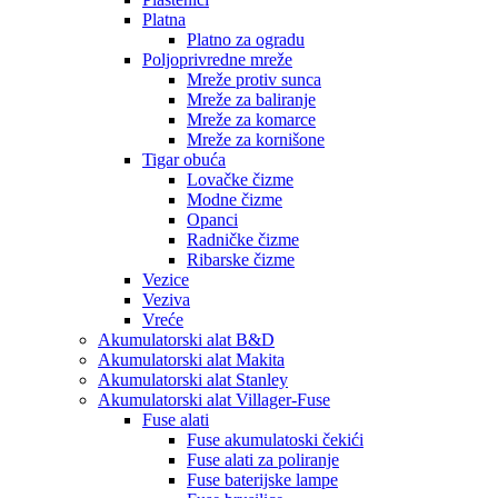
Platna
Platno za ogradu
Poljoprivredne mreže
Mreže protiv sunca
Mreže za baliranje
Mreže za komarce
Mreže za kornišone
Tigar obuća
Lovačke čizme
Modne čizme
Opanci
Radničke čizme
Ribarske čizme
Vezice
Veziva
Vreće
Akumulatorski alat B&D
Akumulatorski alat Makita
Akumulatorski alat Stanley
Akumulatorski alat Villager-Fuse
Fuse alati
Fuse akumulatoski čekići
Fuse alati za poliranje
Fuse baterijske lampe