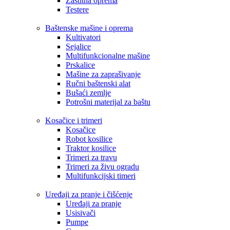
Zaštitna oprema
Testere
Baštenske mašine i oprema
Kultivatori
Sejalice
Multifunkcionalne mašine
Prskalice
Mašine za zaprašivanje
Ručni baštenski alat
Bušaći zemlje
Potrošni materijal za baštu
Kosačice i trimeri
Kosačice
Robot kosilice
Traktor kosilice
Trimeri za travu
Trimeri za živu ogradu
Multifunkcijski timeri
Uređaji za pranje i čišćenje
Uređaji za pranje
Usisivači
Pumpe