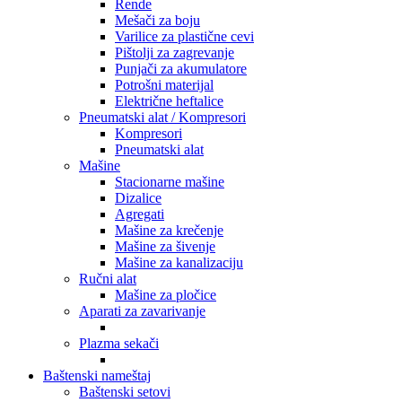
Rende
Mešači za boju
Varilice za plastične cevi
Pištolji za zagrevanje
Punjači za akumulatore
Potrošni materijal
Električne heftalice
Pneumatski alat / Kompresori
Kompresori
Pneumatski alat
Mašine
Stacionarne mašine
Dizalice
Agregati
Mašine za krečenje
Mašine za šivenje
Mašine za kanalizaciju
Ručni alat
Mašine za pločice
Aparati za zavarivanje
Plazma sekači
Baštenski nameštaj
Baštenski setovi