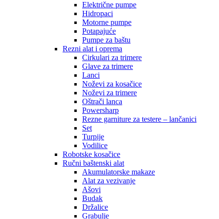
Električne pumpe
Hidropaci
Motorne pumpe
Potapajuće
Pumpe za baštu
Rezni alat i oprema
Cirkulari za trimere
Glave za trimere
Lanci
Noževi za kosačice
Noževi za trimere
Oštrači lanca
Powersharp
Rezne garniture za testere – lančanici
Set
Turpije
Vodilice
Robotske kosačice
Ručni baštenski alat
Akumulatorske makaze
Alat za vezivanje
Ašovi
Budak
Držalice
Grabulje