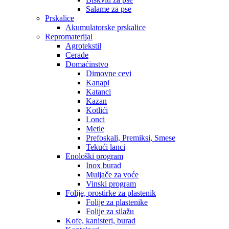
Salame za pse
Prskalice
Akumulatorske prskalice
Repromaterijal
Agrotekstil
Cerade
Domaćinstvo
Dimovne cevi
Kanapi
Katanci
Kazan
Kotlići
Lonci
Metle
Prefoskali, Premiksi, Smese
Tekući lanci
Enološki program
Inox burad
Muljače za voće
Vinski program
Folije, prostirke za plastenik
Folije za plastenike
Folije za silažu
Kofe, kanisteri, burad