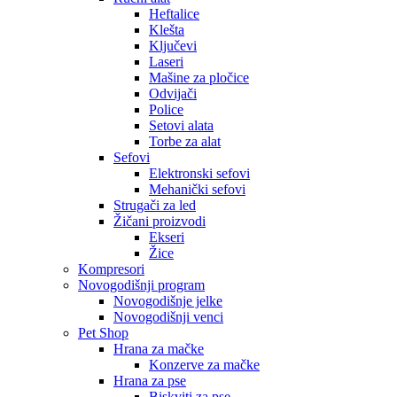
Heftalice
Klešta
Ključevi
Laseri
Mašine za pločice
Odvijači
Police
Setovi alata
Torbe za alat
Sefovi
Elektronski sefovi
Mehanički sefovi
Strugači za led
Žičani proizvodi
Ekseri
Žice
Kompresori
Novogodišnji program
Novogodišnje jelke
Novogodišnji venci
Pet Shop
Hrana za mačke
Konzerve za mačke
Hrana za pse
Biskviti za pse