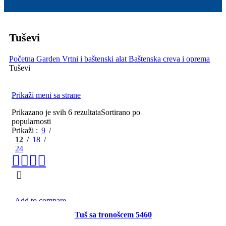
Tuševi
Početna
Garden
Vrtni i baštenski alat
Baštenska creva i oprema
Tuševi
Prikaži meni sa strane
Prikazano je svih 6 rezultata
Sortirano po
popularnosti
Prikaži
9
12
18
24
Add to compare
Brzi pregled
Tuš sa tronošcem 5460
Dodaj u listu želja