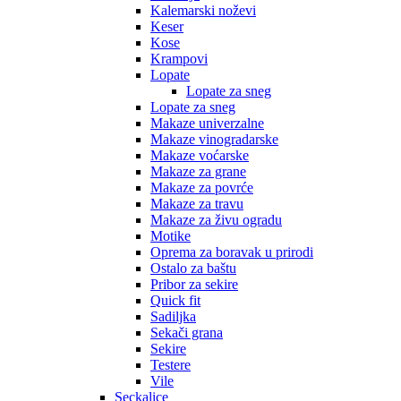
Kalemarski noževi
Keser
Kose
Krampovi
Lopate
Lopate za sneg
Lopate za sneg
Makaze univerzalne
Makaze vinogradarske
Makaze voćarske
Makaze za grane
Makaze za povrće
Makaze za travu
Makaze za živu ogradu
Motike
Oprema za boravak u prirodi
Ostalo za baštu
Pribor za sekire
Quick fit
Sadiljka
Sekači grana
Sekire
Testere
Vile
Seckalice