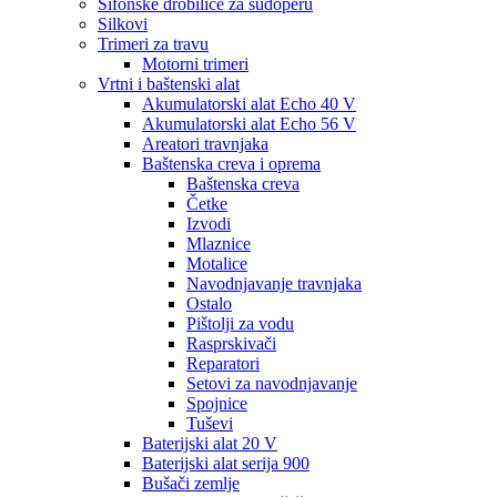
Sifonske drobilice za sudoperu
Silkovi
Trimeri za travu
Motorni trimeri
Vrtni i baštenski alat
Akumulatorski alat Echo 40 V
Akumulatorski alat Echo 56 V
Areatori travnjaka
Baštenska creva i oprema
Baštenska creva
Četke
Izvodi
Mlaznice
Motalice
Navodnjavanje travnjaka
Ostalo
Pištolji za vodu
Rasprskivači
Reparatori
Setovi za navodnjavanje
Spojnice
Tuševi
Baterijski alat 20 V
Baterijski alat serija 900
Bušači zemlje