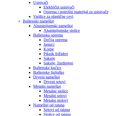
Usisivači
Električni usisivači
Oprema i potrošni materijal za usisivače
Varilice za plastične cevi
Baštenski nameštaj
Aluminijumski nameštaj
Aluminijumske stolice
Baštenska oprema
Dečija oprema
Jastuci
Korpe
Piknik frižideri
Saksije
Saksije, žardinjere
Baštenske kućice
Baštenske ljuljaške
Drveni nameštaj
Drveni setovi
Metalni nameštaj
Metalne stolice
Metalni setovi
Metalni stolovi
Nameštaj od ratana
Setovi od ratana
Stolice od ratana