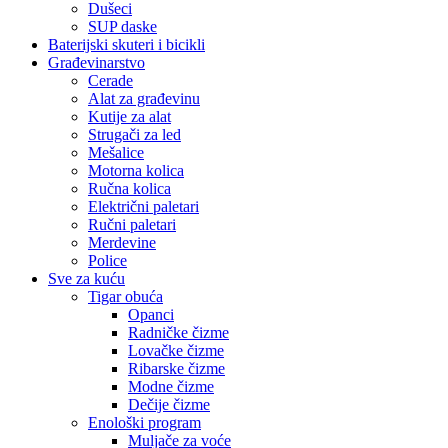
Dušeci
SUP daske
Baterijski skuteri i bicikli
Građevinarstvo
Cerade
Alat za građevinu
Kutije za alat
Strugači za led
Mešalice
Motorna kolica
Ručna kolica
Električni paletari
Ručni paletari
Merdevine
Police
Sve za kuću
Tigar obuća
Opanci
Radničke čizme
Lovačke čizme
Ribarske čizme
Modne čizme
Dečije čizme
Enološki program
Muljače za voće