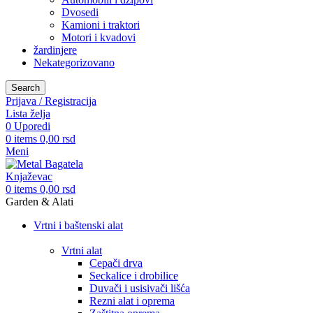
Dvosedi
Kamioni i traktori
Motori i kvadovi
žardinjere
Nekategorizovano
Search
Prijava / Registracija
Lista želja
0
Uporedi
0
items
0,00
rsd
Meni
0
items
0,00
rsd
Garden & Alati
Vrtni i baštenski alat
Vrtni alat
Cepači drva
Seckalice i drobilice
Duvači i usisivači lišća
Rezni alat i oprema