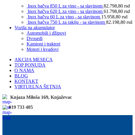
Inox bačva 850 L za vino - sa slavinom
82.798,80
rsd
Inox bačva 620 L za vino - sa slavinom
61.798,80
rsd
Inox bačva 60 L za vino - sa slavinom
15.958,80
rsd
Inox bačva 750 L za rakiju - sa slavinom
82.198,80
rsd
Vozila na akumulator
Automobili i džipovi
Dvosedi
Kamioni i traktori
Motori i kvadovi
AKCIJA MESECA
TOP PONUDA
O NAMA
BLOG
KONTAKT
VIRTUELNA ŠETNJA
Knjaza Miloša 169, Knjaževac
019 733 405