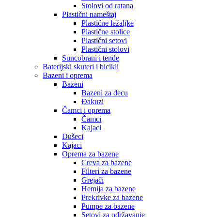
Stolovi od ratana
Plastični nameštaj
Plastične ležaljke
Plastične stolice
Plastični setovi
Plastični stolovi
Suncobrani i tende
Baterijski skuteri i bicikli
Bazeni i oprema
Bazeni
Bazeni za decu
Đakuzi
Čamci i oprema
Čamci
Kajaci
Dušeci
Kajaci
Oprema za bazene
Creva za bazene
Filteri za bazene
Grejači
Hemija za bazene
Prekrivke za bazene
Pumpe za bazene
Setovi za održavanje