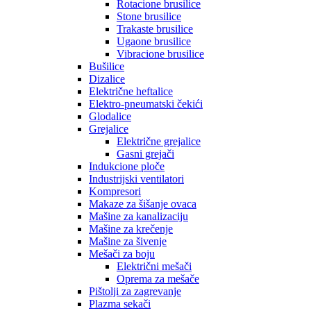
Rotacione brusilice
Stone brusilice
Trakaste brusilice
Ugaone brusilice
Vibracione brusilice
Bušilice
Dizalice
Električne heftalice
Elektro-pneumatski čekići
Glodalice
Grejalice
Električne grejalice
Gasni grejači
Indukcione ploče
Industrijski ventilatori
Kompresori
Makaze za šišanje ovaca
Mašine za kanalizaciju
Mašine za krečenje
Mašine za šivenje
Mešači za boju
Električni mešači
Oprema za mešače
Pištolji za zagrevanje
Plazma sekači