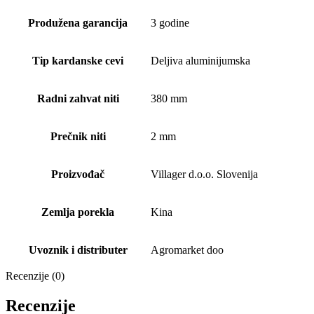
Produžena garancija
3 godine
Tip kardanske cevi
Deljiva aluminijumska
Radni zahvat niti
380 mm
Prečnik niti
2 mm
Proizvođač
Villager d.o.o. Slovenija
Zemlja porekla
Kina
Uvoznik i distributer
Agromarket doo
Recenzije (0)
Recenzije