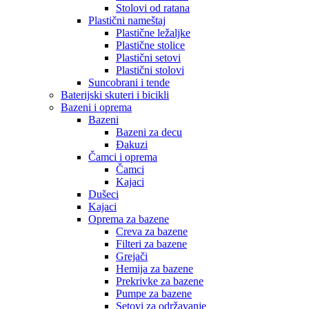
Stolovi od ratana
Plastični nameštaj
Plastične ležaljke
Plastične stolice
Plastični setovi
Plastični stolovi
Suncobrani i tende
Baterijski skuteri i bicikli
Bazeni i oprema
Bazeni
Bazeni za decu
Đakuzi
Čamci i oprema
Čamci
Kajaci
Dušeci
Kajaci
Oprema za bazene
Creva za bazene
Filteri za bazene
Grejači
Hemija za bazene
Prekrivke za bazene
Pumpe za bazene
Setovi za održavanje