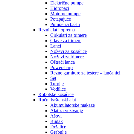
Električne pumpe
Hidropaci
Motorne pumpe
Potapajuće
Pumpe za baštu
Rezni alat i oprema
Cirkulari za trimere
Glave za trimere
Lanci
Noževi za kosačice
Noževi za trimere
Oštrači lanca
Powersharp
Rezne garniture za testere – lančanici
Set
Turpije
Vodilice
Robotske kosačice
Ručni baštenski alat
Akumulatorske makaze
Alat za vezivanje
Ašovi
Budak
Držalice
Grabulje