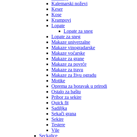
Kalemarski noževi
Keser
Kose
Krampovi
Lopate
Lopate za sneg
Lopate za sneg
Makaze univerzalne
Makaze vinogradarske
Makaze voćarske
Makaze za grane
Makaze za povrće
Makaze za travu
Makaze za živu ogradu
Motike
Oprema za boravak u prirodi
Ostalo za baštu
Pribor za sekire
Quick fit
Sadiljka
Sekači grana
Sekire
Testere
Vile
Seckalice