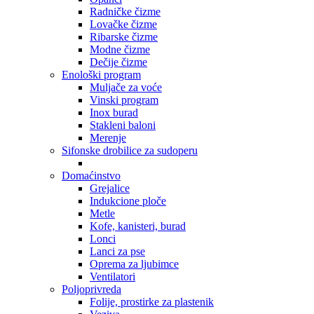
Radničke čizme
Lovačke čizme
Ribarske čizme
Modne čizme
Dečije čizme
Enološki program
Muljače za voće
Vinski program
Inox burad
Stakleni baloni
Merenje
Sifonske drobilice za sudoperu
Domaćinstvo
Grejalice
Indukcione ploče
Metle
Kofe, kanisteri, burad
Lonci
Lanci za pse
Oprema za ljubimce
Ventilatori
Poljoprivreda
Folije, prostirke za plastenik