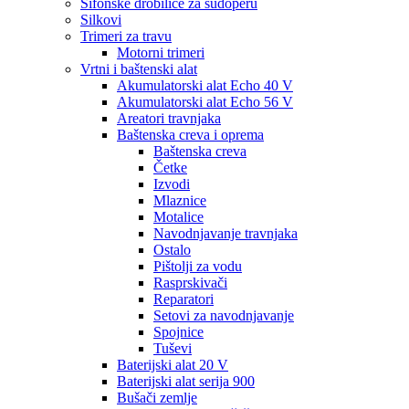
Sifonske drobilice za sudoperu
Silkovi
Trimeri za travu
Motorni trimeri
Vrtni i baštenski alat
Akumulatorski alat Echo 40 V
Akumulatorski alat Echo 56 V
Areatori travnjaka
Baštenska creva i oprema
Baštenska creva
Četke
Izvodi
Mlaznice
Motalice
Navodnjavanje travnjaka
Ostalo
Pištolji za vodu
Rasprskivači
Reparatori
Setovi za navodnjavanje
Spojnice
Tuševi
Baterijski alat 20 V
Baterijski alat serija 900
Bušači zemlje