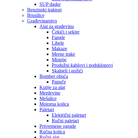
SUP daske
Benzinski traktori
Brusilice
Građevinarstvo
Alat za građevinu
Čekići i sekire
Fangle
Libele
Makaze
Merne trake
Mistrije
Produžni kablovi i podsklopovi
Skalpeli i nožići
Bomber obuća
Papuče
Kutije za alat
Merdevine
Mešalice
Motorna kolica
Paletari
Električni paletari
Ručni paletari
Privremene ograde
Ručna kolica
Ručni alat