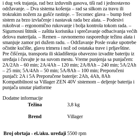
i dug vek trajanja, rad bez izduvnih gasova, tiši rad i jednostavno
održavanje. – Dva sistema košenja – rad sa silkom za travu ili
trokrakim nožem za gušće rastinje. – Tecomec glava – bump feed
sistem za brzo izvlačenje i nastavak rada bez alata. – Podesivi
rukohvat – ergonomično rukovanje i bolja kontrola tokom rada. –
Sigurnosni štitnik – zaštita korisnika i sprečavanje odbacivanja većih
delova materijala. – Remen – ravnomerno raspoređuje težinu alata i
smanjuje zamor pri dužem radu. – Održavanje Posle svake upotrebe
očistite kućište, glavu trimera i nož od ostataka trave i prljavštine.
Pre čišćenja, transporta ili skladištenja obavezno izvadite bateriju iz
uređaja i čuvajte je na suvom mestu. Vreme punjenja sa punjačem:
2A/2Ah – 60 min; 2A/4Ah – 120 min; 2A/8Ah – 240 min; 5A/2Ah
– 25 min; 5A/4Ah – 50 min; 5A/8Ah – 100 min; Preporučeni
punjači: 2A i 5A Preporučene baterije: 2Ah, 4Ah, 8Ah
Kompatibilnost sa Villager ZEN 40V sistemom – deljenje baterija i
punjača unutar platforme
Dodatne informacije
Težina
3,8 kg
Brend
Villager
Broj obrtaja - el./aku. uređaji
5500 rpm