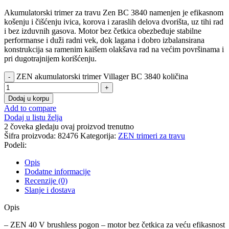
Akumulatorski trimer za travu Zen BC 3840 namenjen je efikasnom
košenju i čišćenju ivica, korova i zaraslih delova dvorišta, uz tihi rad
i bez izduvnih gasova. Motor bez četkica obezbeđuje stabilne
performanse i duži radni vek, dok lagana i dobro izbalansirana
konstrukcija sa ramenim kaišem olakšava rad na većim površinama i
pri dugotrajnijem korišćenju.
ZEN akumulatorski trimer Villager BC 3840 količina
Dodaj u korpu
Add to compare
Dodaj u listu želja
2
čoveka gledaju ovaj proizvod trenutno
Šifra proizvoda:
82476
Kategorija:
ZEN trimeri za travu
Podeli:
Opis
Dodatne informacije
Recenzije (0)
Slanje i dostava
Opis
– ZEN 40 V brushless pogon – motor bez četkica za veću efikasnost