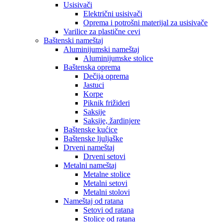
Usisivači
Električni usisivači
Oprema i potrošni materijal za usisivače
Varilice za plastične cevi
Baštenski nameštaj
Aluminijumski nameštaj
Aluminijumske stolice
Baštenska oprema
Dečija oprema
Jastuci
Korpe
Piknik frižideri
Saksije
Saksije, žardinjere
Baštenske kućice
Baštenske ljuljaške
Drveni nameštaj
Drveni setovi
Metalni nameštaj
Metalne stolice
Metalni setovi
Metalni stolovi
Nameštaj od ratana
Setovi od ratana
Stolice od ratana