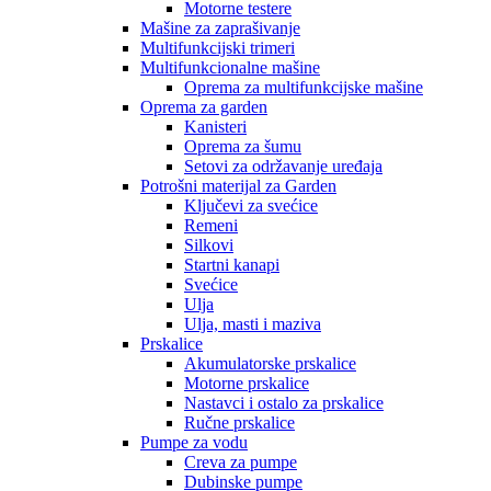
Motorne testere
Mašine za zaprašivanje
Multifunkcijski trimeri
Multifunkcionalne mašine
Oprema za multifunkcijske mašine
Oprema za garden
Kanisteri
Oprema za šumu
Setovi za održavanje uređaja
Potrošni materijal za Garden
Ključevi za svećice
Remeni
Silkovi
Startni kanapi
Svećice
Ulja
Ulja, masti i maziva
Prskalice
Akumulatorske prskalice
Motorne prskalice
Nastavci i ostalo za prskalice
Ručne prskalice
Pumpe za vodu
Creva za pumpe
Dubinske pumpe