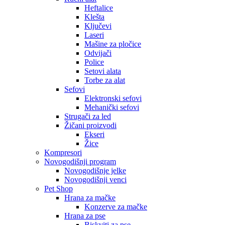
Heftalice
Klešta
Ključevi
Laseri
Mašine za pločice
Odvijači
Police
Setovi alata
Torbe za alat
Sefovi
Elektronski sefovi
Mehanički sefovi
Strugači za led
Žičani proizvodi
Ekseri
Žice
Kompresori
Novogodišnji program
Novogodišnje jelke
Novogodišnji venci
Pet Shop
Hrana za mačke
Konzerve za mačke
Hrana za pse
Biskviti za pse