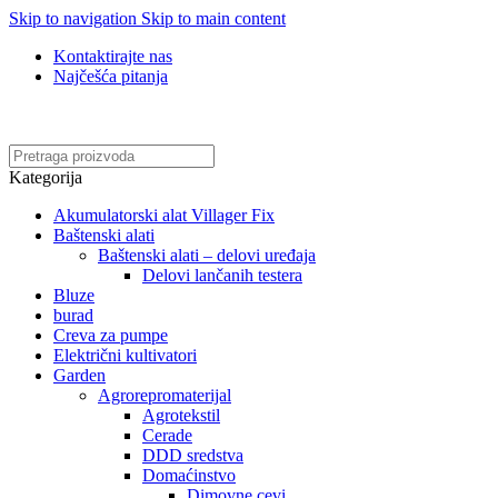
Skip to navigation
Skip to main content
Kontaktirajte nas
Najčešća pitanja
Online kupovina, vaša nova rutina!
Kategorija
Akumulatorski alat Villager Fix
Baštenski alati
Baštenski alati – delovi uređaja
Delovi lančanih testera
Bluze
burad
Creva za pumpe
Električni kultivatori
Garden
Agrorepromaterijal
Agrotekstil
Cerade
DDD sredstva
Domaćinstvo
Dimovne cevi