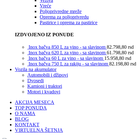
Veziva
Vreće
Poljoprivredne mreže
Oprema za poljoprivredu
Pastirice i oprema za pastirice
IZDVOJENO IZ PONUDE
Inox bačva 850 L za vino - sa slavinom
82.798,80
rsd
Inox bačva 620 L za vino - sa slavinom
61.798,80
rsd
Inox bačva 60 L za vino - sa slavinom
15.958,80
rsd
Inox bačva 750 L za rakiju - sa slavinom
82.198,80
rsd
Vozila na akumulator
Automobili i džipovi
Dvosedi
Kamioni i traktori
Motori i kvadovi
AKCIJA MESECA
TOP PONUDA
O NAMA
BLOG
KONTAKT
VIRTUELNA ŠETNJA