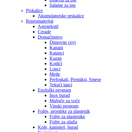
Salame za pse
Prskalice
Akumulatorske prskalice
Repromaterijal
Agrotekstil
Cerade
Domaćinstvo
Dimovne cevi
Kanapi
Katanci
Kazan
Kotlići
Lonci
Metle
Prefoskali, Premiksi, Smese
Tekući lanci
Enološki program
Inox burad
Muljače za voće
Vinski program
Folije, prostirke za plastenik
Folije za plastenike
Folije za silažu
Kofe, kanisteri, burad