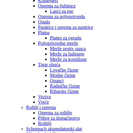
Kontejneri
Oprema za ljubimce
Lanci za pse
Oprema za poljoprivredu
Ostalo
Pastirice i oprema za pastirice
Platna
Platno za ogradu
Poljoprivredne mreže
Mreže protiv sunca
Mreže za baliranje
Mreže za kornišone
Tigar obuća
Lovačke čizme
Modne čizme
Opanci
Radničke čizme
Ribarske čizme
Veziva
Vreće
Roštilj i oprema
Oprema za roštilje
Pribor za domaćinstvo
Roštilji
Scheppach akumulatorski alat