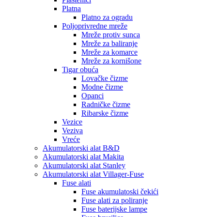
Platna
Platno za ogradu
Poljoprivredne mreže
Mreže protiv sunca
Mreže za baliranje
Mreže za komarce
Mreže za kornišone
Tigar obuća
Lovačke čizme
Modne čizme
Opanci
Radničke čizme
Ribarske čizme
Vezice
Veziva
Vreće
Akumulatorski alat B&D
Akumulatorski alat Makita
Akumulatorski alat Stanley
Akumulatorski alat Villager-Fuse
Fuse alati
Fuse akumulatoski čekići
Fuse alati za poliranje
Fuse baterijske lampe