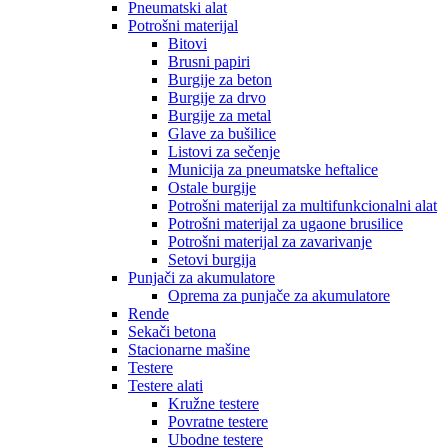
Pneumatski alat
Potrošni materijal
Bitovi
Brusni papiri
Burgije za beton
Burgije za drvo
Burgije za metal
Glave za bušilice
Listovi za sečenje
Municija za pneumatske heftalice
Ostale burgije
Potrošni materijal za multifunkcionalni alat
Potrošni materijal za ugaone brusilice
Potrošni materijal za zavarivanje
Setovi burgija
Punjači za akumulatore
Oprema za punjače za akumulatore
Rende
Sekači betona
Stacionarne mašine
Testere
Testere alati
Kružne testere
Povratne testere
Ubodne testere