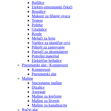
Bušilice
Elektro-pneumatski čekići
Brusilice
Makaze za šišanje ovaca
Testere
Polirke
Glodalice
Rende
Mešači za boju
Varilice za plastične cevi
Pištolji za zagrevanje
Punjači za akumulatore
Potrošni materijal
Električne heftalice
Pneumatski alat / Kompresori
Kompresori
Pneumatski alat
Mašine
Stacionarne mašine
Dizalice
Agregati
Mašine za krečenje
Mašine za šivenje
Mašine za kanalizaciju
Ručni alat