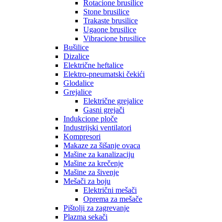
Rotacione brusilice
Stone brusilice
Trakaste brusilice
Ugaone brusilice
Vibracione brusilice
Bušilice
Dizalice
Električne heftalice
Elektro-pneumatski čekići
Glodalice
Grejalice
Električne grejalice
Gasni grejači
Indukcione ploče
Industrijski ventilatori
Kompresori
Makaze za šišanje ovaca
Mašine za kanalizaciju
Mašine za krečenje
Mašine za šivenje
Mešači za boju
Električni mešači
Oprema za mešače
Pištolji za zagrevanje
Plazma sekači