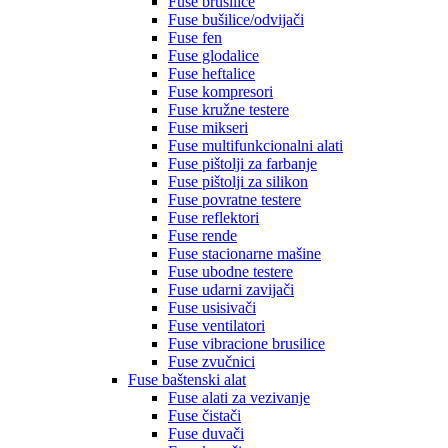
Fuse brusilice
Fuse bušilice/odvijači
Fuse fen
Fuse glodalice
Fuse heftalice
Fuse kompresori
Fuse kružne testere
Fuse mikseri
Fuse multifunkcionalni alati
Fuse pištolji za farbanje
Fuse pištolji za silikon
Fuse povratne testere
Fuse reflektori
Fuse rende
Fuse stacionarne mašine
Fuse ubodne testere
Fuse udarni zavijači
Fuse usisivači
Fuse ventilatori
Fuse vibracione brusilice
Fuse zvučnici
Fuse baštenski alat
Fuse alati za vezivanje
Fuse čistači
Fuse duvači