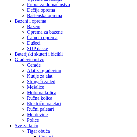
Pribor za domaćinstvo
Dečija oprema
Baštenska oprema
Bazeni i oprema
Bazeni
Oprema za bazene
Čamci i oprema
Dušeci
SUP daske
Baterijski skuteri i bicikli
Građevinarstvo
Cerade
Alat za građevinu
Kutije za alat
Strugači za led
Mešalice
Motorna kolica
Ručna kolica
Električni paletari
Ručni paletari
Merdevine
Police
Sve za kuću
Tigar obuća
Opanci