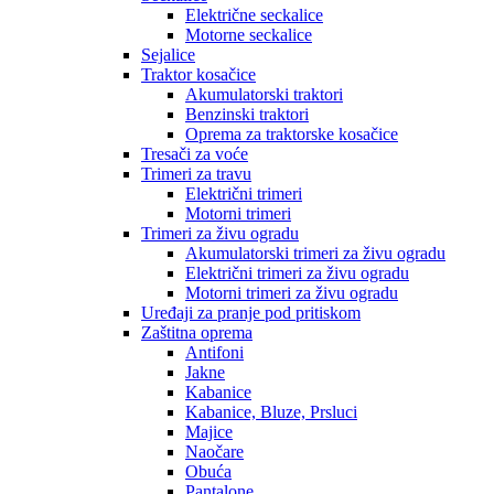
Električne seckalice
Motorne seckalice
Sejalice
Traktor kosačice
Akumulatorski traktori
Benzinski traktori
Oprema za traktorske kosačice
Tresači za voće
Trimeri za travu
Električni trimeri
Motorni trimeri
Trimeri za živu ogradu
Akumulatorski trimeri za živu ogradu
Električni trimeri za živu ogradu
Motorni trimeri za živu ogradu
Uređaji za pranje pod pritiskom
Zaštitna oprema
Antifoni
Jakne
Kabanice
Kabanice, Bluze, Prsluci
Majice
Naočare
Obuća
Pantalone