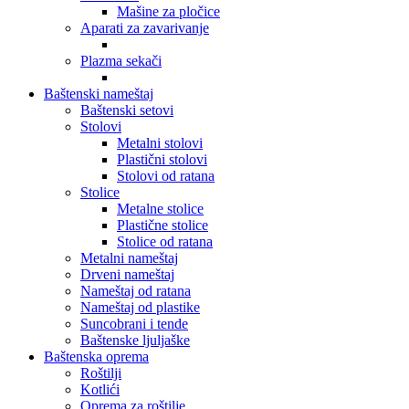
Mašine za pločice
Aparati za zavarivanje
Plazma sekači
Baštenski nameštaj
Baštenski setovi
Stolovi
Metalni stolovi
Plastični stolovi
Stolovi od ratana
Stolice
Metalne stolice
Plastične stolice
Stolice od ratana
Metalni nameštaj
Drveni nameštaj
Nameštaj od ratana
Nameštaj od plastike
Suncobrani i tende
Baštenske ljuljaške
Baštenska oprema
Roštilji
Kotlići
Oprema za roštilje