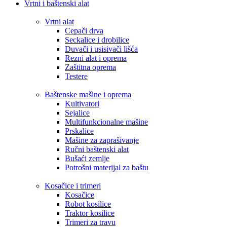
Vrtni i baštenski alat
Vrtni alat
Cepači drva
Seckalice i drobilice
Duvači i usisivači lišća
Rezni alat i oprema
Zaštitna oprema
Testere
Baštenske mašine i oprema
Kultivatori
Sejalice
Multifunkcionalne mašine
Prskalice
Mašine za zaprašivanje
Ručni baštenski alat
Bušaći zemlje
Potrošni materijal za baštu
Kosačice i trimeri
Kosačice
Robot kosilice
Traktor kosilice
Trimeri za travu