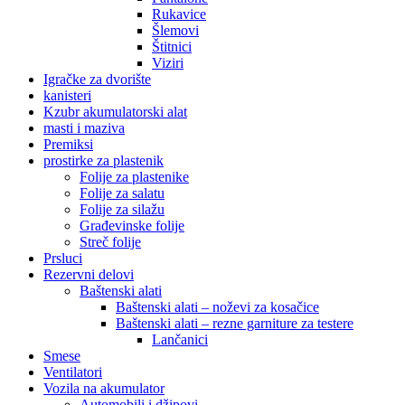
Rukavice
Šlemovi
Štitnici
Viziri
Igračke za dvorište
kanisteri
Kzubr akumulatorski alat
masti i maziva
Premiksi
prostirke za plastenik
Folije za plastenike
Folije za salatu
Folije za silažu
Građevinske folije
Streč folije
Prsluci
Rezervni delovi
Baštenski alati
Baštenski alati – noževi za kosačice
Baštenski alati – rezne garniture za testere
Lančanici
Smese
Ventilatori
Vozila na akumulator
Automobili i džipovi