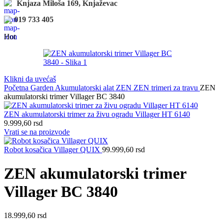
Knjaza Miloša 169, Knjaževac
019 733 405
Hot
Klikni da uvećaš
Početna
Garden
Akumulatorski alat ZEN
ZEN trimeri za travu
ZEN
akumulatorski trimer Villager BC 3840
ZEN akumulatorski trimer za živu ogradu Villager HT 6140
9.999,60
rsd
Vrati se na proizvode
Robot kosačica Villager QUIX
99.999,60
rsd
ZEN akumulatorski trimer
Villager BC 3840
18.999,60
rsd