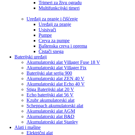
Trimeri za živu ogradu
Multifunkcijski timeri
Uređaji za pranje i čišćenje
Uređaji za pranje
Usisivači
Pumpe
Creva za pumpe
Baštenska creva i oprema
Čistači snega
Baterijski uređaji
Akumulatorski alat Villager Fuse 18 V
Akumulatorski alat Villager Fix
Baterijski alat serija 900
Akumulatorski alat ZEN 40 V
Akumulatorski alat Echo 40 V
Stiga Baterijski alat 20 V
Echo baterijski alat 56 V
Kzubr akumulatorski alat
Scheppach akumulatorski alat
Akumulatorski alat AGM
Akumulatorski alat B&D
Akumulatorski alat Stanley
Alati i mašine
Električni alat