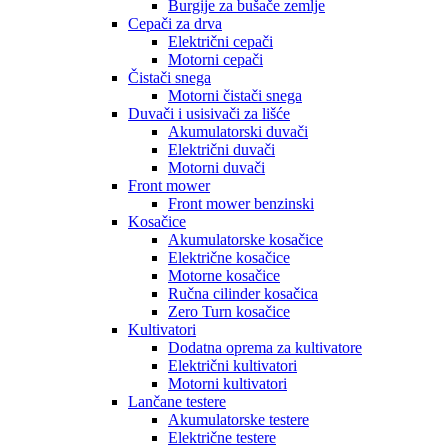
Burgije za bušače zemlje
Cepači za drva
Električni cepači
Motorni cepači
Čistači snega
Motorni čistači snega
Duvači i usisivači za lišće
Akumulatorski duvači
Električni duvači
Motorni duvači
Front mower
Front mower benzinski
Kosačice
Akumulatorske kosačice
Električne kosačice
Motorne kosačice
Ručna cilinder kosačica
Zero Turn kosačice
Kultivatori
Dodatna oprema za kultivatore
Električni kultivatori
Motorni kultivatori
Lančane testere
Akumulatorske testere
Električne testere