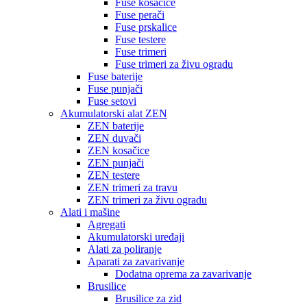
Fuse kosačice
Fuse perači
Fuse prskalice
Fuse testere
Fuse trimeri
Fuse trimeri za živu ogradu
Fuse baterije
Fuse punjači
Fuse setovi
Akumulatorski alat ZEN
ZEN baterije
ZEN duvači
ZEN kosačice
ZEN punjači
ZEN testere
ZEN trimeri za travu
ZEN trimeri za živu ogradu
Alati i mašine
Agregati
Akumulatorski uređaji
Alati za poliranje
Aparati za zavarivanje
Dodatna oprema za zavarivanje
Brusilice
Brusilice za zid