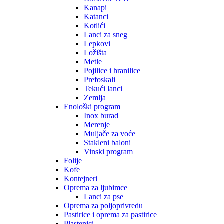
Kanapi
Katanci
Kotlići
Lanci za sneg
Lepkovi
Ložišta
Metle
Pojilice i hranilice
Prefoskali
Tekući lanci
Zemlja
Enološki program
Inox burad
Merenje
Muljače za voće
Stakleni baloni
Vinski program
Folije
Kofe
Kontejneri
Oprema za ljubimce
Lanci za pse
Oprema za poljoprivredu
Pastirice i oprema za pastirice
Plastenici