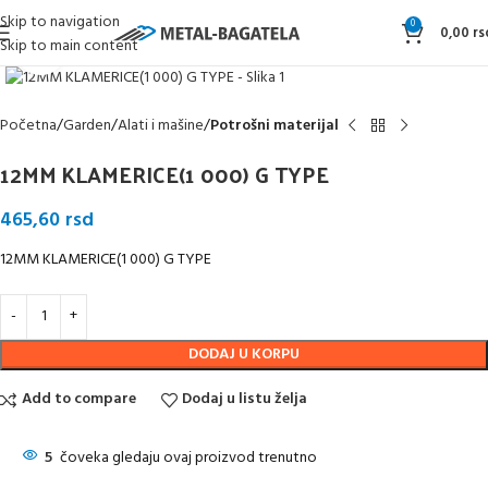
Skip to navigation
0
0,00
rs
Skip to main content
Klikni da uvećaš
Početna
Garden
Alati i mašine
Potrošni materijal
12MM KLAMERICE(1 000) G TYPE
465,60
rsd
12MM KLAMERICE(1 000) G TYPE
DODAJ U KORPU
Add to compare
Dodaj u listu želja
5
čoveka gledaju ovaj proizvod trenutno