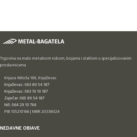
Trgovina na malo metalnom robom, bojama i staklom u specijalizovanim
prodavnicama
Knjaza Miloša 169, Knjaževac
Knjaževac: 063 80 54 187
Knjaževac: 063 10 10 187
Zaječar: 065 80 54 187
Niš: 064 29 10 764
PIB 105210166 | MBR 20338024
NEDAVNE OBJAVE