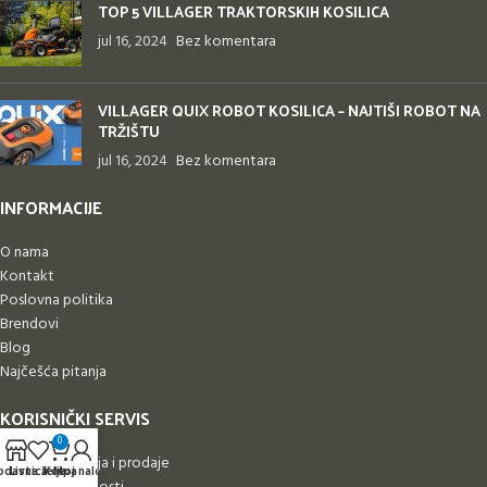
TOP 5 VILLAGER TRAKTORSKIH KOSILICA
jul 16, 2024
Bez komentara
VILLAGER QUIX ROBOT KOSILICA – NAJTIŠI ROBOT NA
TRŽIŠTU
jul 16, 2024
Bez komentara
INFORMACIJE
O nama
Kontakt
Poslovna politika
Brendovi
Blog
Najčešća pitanja
KORISNIČKI SERVIS
0
Uslovi korišćenja i prodaje
odavnica
Lista želja
Korpa
Moj nalog