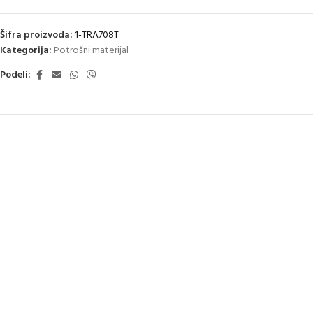
Šifra proizvoda:
1-TRA708T
Kategorija:
Potrošni materijal
Podeli: