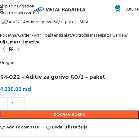
Skip to navigation
0
0,00
rs
Skip to main content
Klikni da uvećaš
Početna
Garden
Vrtni i baštenski alat
Potrošni materijal za Garden
Ulja, masti i maziva
Oregon
54-022 – Aditiv za gorivo 50/1 – paket
4.320,00
rsd
DODAJ U KORPU
Add to compare
Dodaj u listu želja