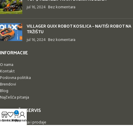
jul 16, 2024
Bez komentara
VILLAGER QUIX ROBOT KOSILICA – NAJTIŠI ROBOT NA
TRŽIŠTU
jul 16, 2024
Bez komentara
INFORMACIJE
O nama
Kontakt
Poslovna politika
Brendovi
Blog
Najčešća pitanja
KORISNIČKI SERVIS
0
odavnica
Lista želja
Korpa
Moj nalog
Uslovi korišćenja i prodaje
Politika privatnosti