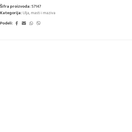
Šifra proizvoda:
57147
Kategorija:
Ulja, masti i maziva
Podeli: