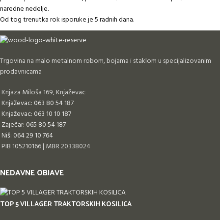
naredne nedelje.
Od tog trenutka rok isporuke je 5 radnih dana.
Trgovina na malo metalnom robom, bojama i staklom u specijalizovanim
prodavnicama
Knjaza Miloša 169, Knjaževac
Knjaževac: 063 80 54 187
Knjaževac: 063 10 10 187
Zaječar: 065 80 54 187
Niš: 064 29 10 764
PIB 105210166 | MBR 20338024
NEDAVNE OBJAVE
TOP 5 VILLAGER TRAKTORSKIH KOSILICA