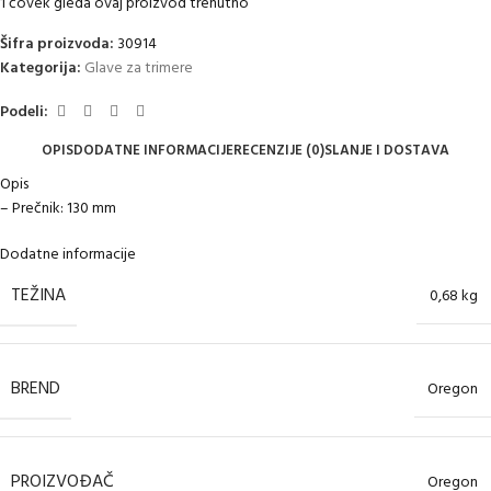
1
čovek gleda ovaj proizvod trenutno
Šifra proizvoda:
30914
Kategorija:
Glave za trimere
Podeli:
OPIS
DODATNE INFORMACIJE
RECENZIJE (0)
SLANJE I DOSTAVA
Opis
– Prečnik: 130 mm
Dodatne informacije
TEŽINA
0,68 kg
BREND
Oregon
PROIZVOĐAČ
Oregon