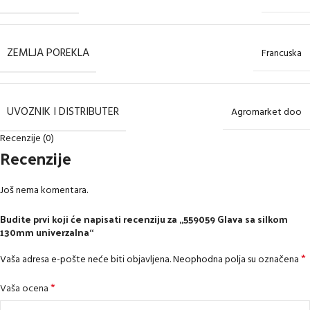
ZEMLJA POREKLA
Francuska
UVOZNIK I DISTRIBUTER
Agromarket doo
Recenzije (0)
Recenzije
Još nema komentara.
Budite prvi koji će napisati recenziju za „559059 Glava sa silkom
130mm univerzalna“
*
Vaša adresa e-pošte neće biti objavljena.
Neophodna polja su označena
*
Vaša ocena