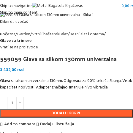
Skip to navigation
0,00
r
Skip to main content
Klikni da uvećaš
Početna
Garden
Vrtni i baštenski alat
Rezni alat i oprema
Glave za trimere
Vrati se na proizvode
559059 Glava sa silkom 130mm univerzalna
3.432,00
rsd
Glava sa silkom univerzalma 130mm. Odgovara za 90% sekača žbunja. Visok
kapacitet nosivosti. Adapter značajno smanjuje nivo vibracija
DODAJ U KORPU
Add to compare
Dodaj u listu želja