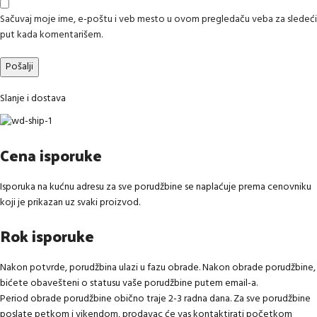
Sačuvaj moje ime, e-poštu i veb mesto u ovom pregledaču veba za sledeći
put kada komentarišem.
Slanje i dostava
Cena isporuke
Isporuka na kućnu adresu za sve porudžbine se naplaćuje prema cenovniku
koji je prikazan uz svaki proizvod.
Rok isporuke
Nakon potvrde, porudžbina ulazi u fazu obrade. Nakon obrade porudžbine,
bićete obavešteni o statusu vaše porudžbine putem email-a.
Period obrade porudžbine obično traje 2-3 radna dana. Za sve porudžbine
poslate petkom i vikendom, prodavac će vas kontaktirati početkom