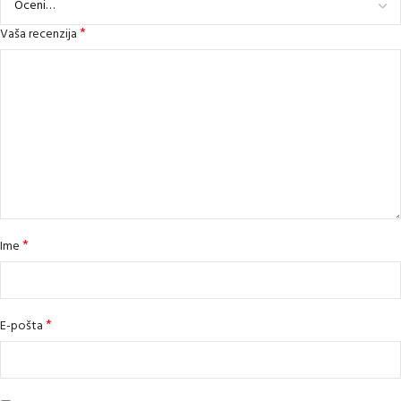
*
Vaša recenzija
*
Ime
*
E-pošta