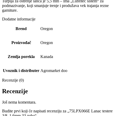
Turpija za oštrenje lanca je 5,5 mm – Ima „Lubritec sistem“ za
podmazivanje, koji smanjuje trenje i produžava vek trajanja rezne
garniture.
Dodatne informacije
Brend
Oregon
Proizvođač
Oregon
Zemlja porekla
Kanada
Uvoznik i distributer
Agromarket doo
Recenzije (0)
Recenzije
Još nema komentara.
Budite prvi koji će napisati recenziju za „75LPX066E Lanac testere
3/8, 1.6mm 33 zuba“