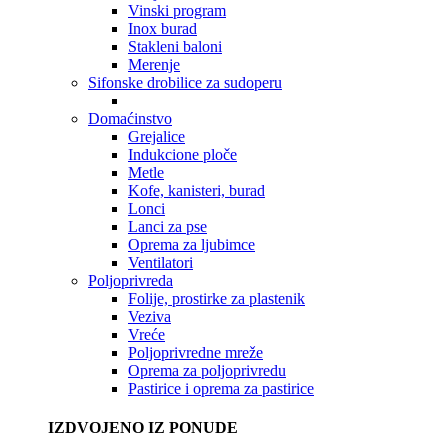
Vinski program
Inox burad
Stakleni baloni
Merenje
Sifonske drobilice za sudoperu
Domaćinstvo
Grejalice
Indukcione ploče
Metle
Kofe, kanisteri, burad
Lonci
Lanci za pse
Oprema za ljubimce
Ventilatori
Poljoprivreda
Folije, prostirke za plastenik
Veziva
Vreće
Poljoprivredne mreže
Oprema za poljoprivredu
Pastirice i oprema za pastirice
IZDVOJENO IZ PONUDE