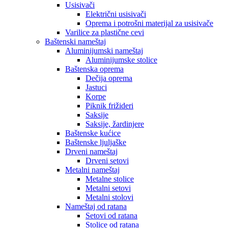
Usisivači
Električni usisivači
Oprema i potrošni materijal za usisivače
Varilice za plastične cevi
Baštenski nameštaj
Aluminijumski nameštaj
Aluminijumske stolice
Baštenska oprema
Dečija oprema
Jastuci
Korpe
Piknik frižideri
Saksije
Saksije, žardinjere
Baštenske kućice
Baštenske ljuljaške
Drveni nameštaj
Drveni setovi
Metalni nameštaj
Metalne stolice
Metalni setovi
Metalni stolovi
Nameštaj od ratana
Setovi od ratana
Stolice od ratana