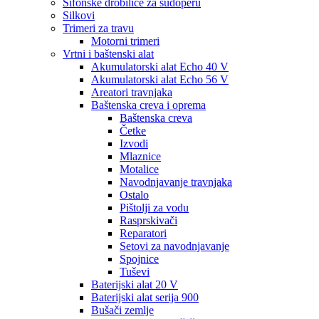
Sifonske drobilice za sudoperu
Silkovi
Trimeri za travu
Motorni trimeri
Vrtni i baštenski alat
Akumulatorski alat Echo 40 V
Akumulatorski alat Echo 56 V
Areatori travnjaka
Baštenska creva i oprema
Baštenska creva
Četke
Izvodi
Mlaznice
Motalice
Navodnjavanje travnjaka
Ostalo
Pištolji za vodu
Rasprskivači
Reparatori
Setovi za navodnjavanje
Spojnice
Tuševi
Baterijski alat 20 V
Baterijski alat serija 900
Bušači zemlje