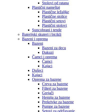
Stolovi od ratana
Plastični nameštaj
Plastične ležaljke
Plastične stolice
Plastični setovi
Plastični stolovi
Suncobrani i tende
Baterijski skuteri i bicikli
Bazeni i oprema
Bazeni
Bazeni za decu
Đakuzi
Čamci i oprema
Čamci
Kajaci
Dušeci
Kajaci
Oprema za bazene
Creva za bazene
Filteri za bazene
Grejači
Hemija za bazene
Prekrivke za bazene
Pumpe za bazene
Setovi za održavanje