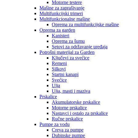
Motorne testere
Mašine za zaprašivanje
Multifunkcijski trimeri
Multifunkcionalne mašine
Oprema za multifunkcijske mašine
Oprema za garden
Kanisteri
Oprema za šumu
Setovi za održavanje uređaja
Potrošni materijal za Garden
Ključevi za svećice
Remeni
Silkovi
Startni kanapi
Svećice
Ulja
Ulja, masti i maziva
Prskalice
Akumulatorske prskalice
Motorne prskalice
Nastavci i ostalo za prskalice
Ručne prskalice
Pumpe za vodu
Creva za pumpe
Dubinske pumpe