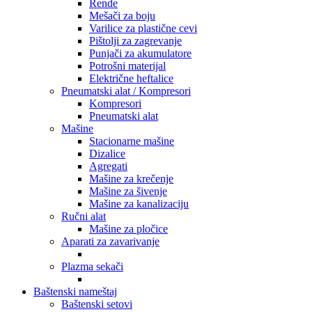
Rende
Mešači za boju
Varilice za plastične cevi
Pištolji za zagrevanje
Punjači za akumulatore
Potrošni materijal
Električne heftalice
Pneumatski alat / Kompresori
Kompresori
Pneumatski alat
Mašine
Stacionarne mašine
Dizalice
Agregati
Mašine za krečenje
Mašine za šivenje
Mašine za kanalizaciju
Ručni alat
Mašine za pločice
Aparati za zavarivanje
Plazma sekači
Baštenski nameštaj
Baštenski setovi