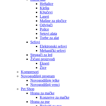
Heftalice
Klešta
Ključevi
Laseri
Mašine za pločice
Odvijači
Police
Setovi alata
Torbe za alat
Sefovi
Elektronski sefovi
Mehanički sefovi
Strugači za led
Žičani proizvodi
Ekseri
Žice
Kompresori
Novogodišnji program
Novogodišnje jelke
Novogodišnji venci
Pet Shop
Hrana za mačke
Konzerve za mačke
Hrana za pse
Biskviti za pse