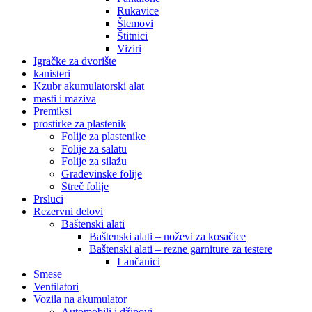
Rukavice
Šlemovi
Štitnici
Viziri
Igračke za dvorište
kanisteri
Kzubr akumulatorski alat
masti i maziva
Premiksi
prostirke za plastenik
Folije za plastenike
Folije za salatu
Folije za silažu
Građevinske folije
Streč folije
Prsluci
Rezervni delovi
Baštenski alati
Baštenski alati – noževi za kosačice
Baštenski alati – rezne garniture za testere
Lančanici
Smese
Ventilatori
Vozila na akumulator
Automobili i džipovi