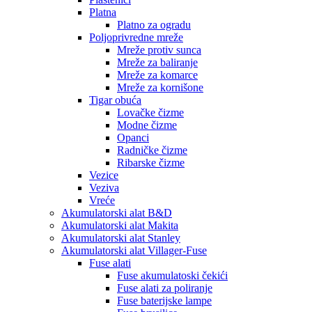
Platna
Platno za ogradu
Poljoprivredne mreže
Mreže protiv sunca
Mreže za baliranje
Mreže za komarce
Mreže za kornišone
Tigar obuća
Lovačke čizme
Modne čizme
Opanci
Radničke čizme
Ribarske čizme
Vezice
Veziva
Vreće
Akumulatorski alat B&D
Akumulatorski alat Makita
Akumulatorski alat Stanley
Akumulatorski alat Villager-Fuse
Fuse alati
Fuse akumulatoski čekići
Fuse alati za poliranje
Fuse baterijske lampe