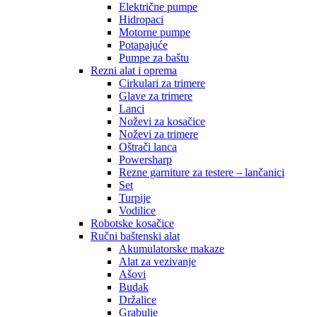
Električne pumpe
Hidropaci
Motorne pumpe
Potapajuće
Pumpe za baštu
Rezni alat i oprema
Cirkulari za trimere
Glave za trimere
Lanci
Noževi za kosačice
Noževi za trimere
Oštrači lanca
Powersharp
Rezne garniture za testere – lančanici
Set
Turpije
Vodilice
Robotske kosačice
Ručni baštenski alat
Akumulatorske makaze
Alat za vezivanje
Ašovi
Budak
Držalice
Grabulje