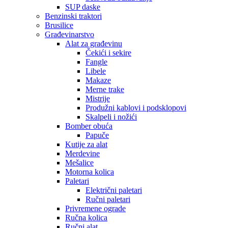
SUP daske
Benzinski traktori
Brusilice
Građevinarstvo
Alat za građevinu
Čekići i sekire
Fangle
Libele
Makaze
Merne trake
Mistrije
Produžni kablovi i podsklopovi
Skalpeli i nožići
Bomber obuća
Papuče
Kutije za alat
Merdevine
Mešalice
Motorna kolica
Paletari
Električni paletari
Ručni paletari
Privremene ograde
Ručna kolica
Ručni alat