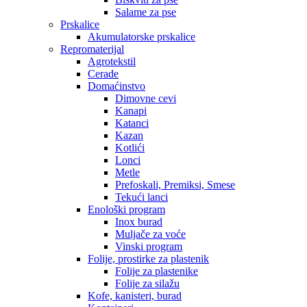
Salame za pse
Prskalice
Akumulatorske prskalice
Repromaterijal
Agrotekstil
Cerade
Domaćinstvo
Dimovne cevi
Kanapi
Katanci
Kazan
Kotlići
Lonci
Metle
Prefoskali, Premiksi, Smese
Tekući lanci
Enološki program
Inox burad
Muljače za voće
Vinski program
Folije, prostirke za plastenik
Folije za plastenike
Folije za silažu
Kofe, kanisteri, burad