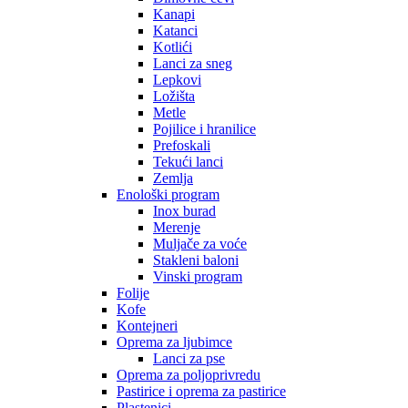
Kanapi
Katanci
Kotlići
Lanci za sneg
Lepkovi
Ložišta
Metle
Pojilice i hranilice
Prefoskali
Tekući lanci
Zemlja
Enološki program
Inox burad
Merenje
Muljače za voće
Stakleni baloni
Vinski program
Folije
Kofe
Kontejneri
Oprema za ljubimce
Lanci za pse
Oprema za poljoprivredu
Pastirice i oprema za pastirice
Plastenici