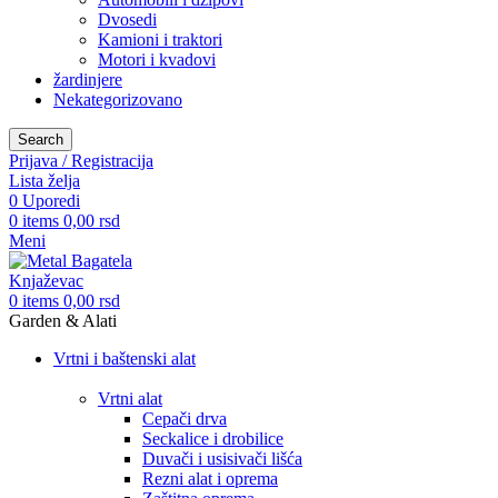
Dvosedi
Kamioni i traktori
Motori i kvadovi
žardinjere
Nekategorizovano
Search
Prijava / Registracija
Lista želja
0
Uporedi
0
items
0,00
rsd
Meni
0
items
0,00
rsd
Garden & Alati
Vrtni i baštenski alat
Vrtni alat
Cepači drva
Seckalice i drobilice
Duvači i usisivači lišća
Rezni alat i oprema