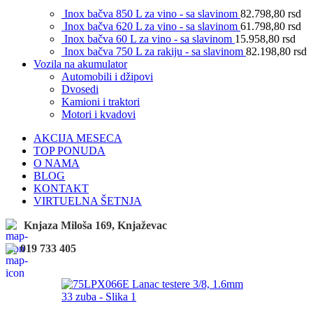
Inox bačva 850 L za vino - sa slavinom
82.798,80
rsd
Inox bačva 620 L za vino - sa slavinom
61.798,80
rsd
Inox bačva 60 L za vino - sa slavinom
15.958,80
rsd
Inox bačva 750 L za rakiju - sa slavinom
82.198,80
rsd
Vozila na akumulator
Automobili i džipovi
Dvosedi
Kamioni i traktori
Motori i kvadovi
AKCIJA MESECA
TOP PONUDA
O NAMA
BLOG
KONTAKT
VIRTUELNA ŠETNJA
Knjaza Miloša 169, Knjaževac
019 733 405