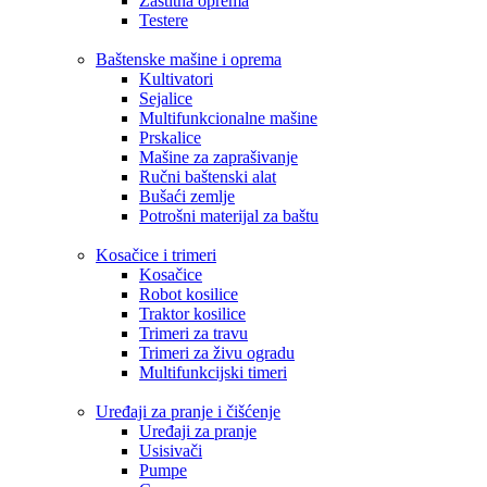
Zaštitna oprema
Testere
Baštenske mašine i oprema
Kultivatori
Sejalice
Multifunkcionalne mašine
Prskalice
Mašine za zaprašivanje
Ručni baštenski alat
Bušaći zemlje
Potrošni materijal za baštu
Kosačice i trimeri
Kosačice
Robot kosilice
Traktor kosilice
Trimeri za travu
Trimeri za živu ogradu
Multifunkcijski timeri
Uređaji za pranje i čišćenje
Uređaji za pranje
Usisivači
Pumpe