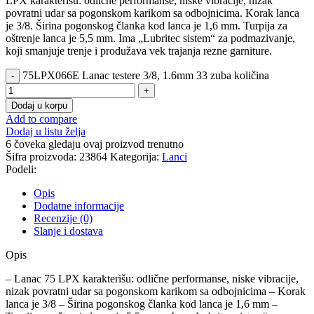
LPX karakterišu: odlične performanse, niske vibracije, nizak
povratni udar sa pogonskom karikom sa odbojnicima. Korak lanca
je 3/8. Širina pogonskog članka kod lanca je 1,6 mm. Turpija za
oštrenje lanca je 5,5 mm. Ima „Lubritec sistem“ za podmazivanje,
koji smanjuje trenje i produžava vek trajanja rezne garniture.
75LPX066E Lanac testere 3/8, 1.6mm 33 zuba količina
Dodaj u korpu
Add to compare
Dodaj u listu želja
6
čoveka gledaju ovaj proizvod trenutno
Šifra proizvoda:
23864
Kategorija:
Lanci
Podeli:
Opis
Dodatne informacije
Recenzije (0)
Slanje i dostava
Opis
– Lanac 75 LPX karakterišu: odlične performanse, niske vibracije,
nizak povratni udar sa pogonskom karikom sa odbojnicima – Korak
lanca je 3/8 – Širina pogonskog članka kod lanca je 1,6 mm –