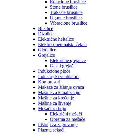
Rotacione brusilice
Stone brusilice
Trakaste brusilice
Ugaone brusilice
Vibracione brusilice
Bušilice
Dizalice
Električne heftalice
Elektro-pneumatski čekići
Glodalice
Grejalice
Električne grejalice
Gasni grejači
Indukcione ploče
Industrijski ventilatori
Kompresori
Makaze za šišanje ovaca
Mašine za kanalizaciju
Mašine za krečenje
Mašine za šivenje
Mešači za boju
Električni mešači
Oprema za mešače
Pištolji za zagrevanje
Plazma sekači