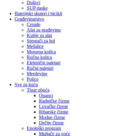
Dušeci
SUP daske
Baterijski skuteri i bicikli
Građevinarstvo
Cerade
Alat za građevinu
Kutije za alat
Strugači za led
Mešalice
Motorna kolica
Ručna kolica
Električni paletari
Ručni paletari
Merdevine
Police
Sve za kuću
Tigar obuća
Opanci
Radničke čizme
Lovačke čizme
Ribarske čizme
Modne čizme
Dečije čizme
Enološki program
Muljače za voće