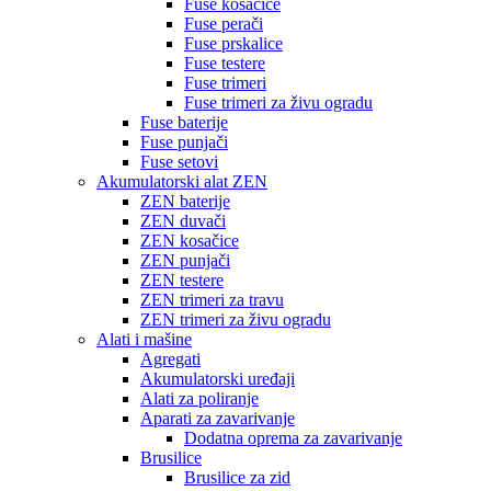
Fuse kosačice
Fuse perači
Fuse prskalice
Fuse testere
Fuse trimeri
Fuse trimeri za živu ogradu
Fuse baterije
Fuse punjači
Fuse setovi
Akumulatorski alat ZEN
ZEN baterije
ZEN duvači
ZEN kosačice
ZEN punjači
ZEN testere
ZEN trimeri za travu
ZEN trimeri za živu ogradu
Alati i mašine
Agregati
Akumulatorski uređaji
Alati za poliranje
Aparati za zavarivanje
Dodatna oprema za zavarivanje
Brusilice
Brusilice za zid