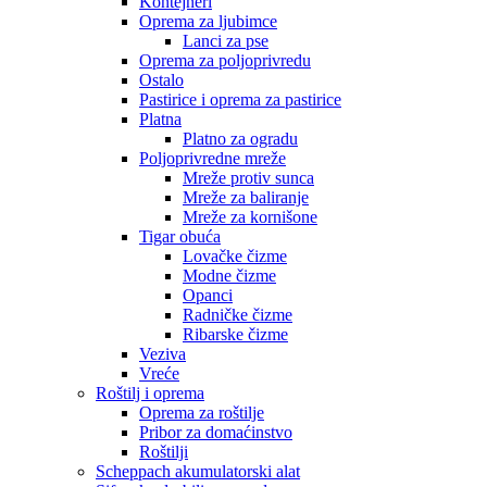
Kontejneri
Oprema za ljubimce
Lanci za pse
Oprema za poljoprivredu
Ostalo
Pastirice i oprema za pastirice
Platna
Platno za ogradu
Poljoprivredne mreže
Mreže protiv sunca
Mreže za baliranje
Mreže za kornišone
Tigar obuća
Lovačke čizme
Modne čizme
Opanci
Radničke čizme
Ribarske čizme
Veziva
Vreće
Roštilj i oprema
Oprema za roštilje
Pribor za domaćinstvo
Roštilji
Scheppach akumulatorski alat