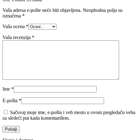
Vaša adresa e-pošte neće biti objavljena.
Neophodna polja su
označena
*
Vaša ocena
*
Vaša recenzija
*
Ime
*
E-pošta
*
Sačuvaj moje ime, e-poštu i veb mesto u ovom pregledaču veba
za sledeći put kada komentarišem.