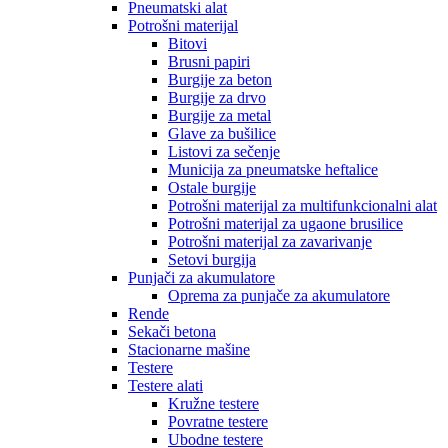
Pneumatski alat
Potrošni materijal
Bitovi
Brusni papiri
Burgije za beton
Burgije za drvo
Burgije za metal
Glave za bušilice
Listovi za sečenje
Municija za pneumatske heftalice
Ostale burgije
Potrošni materijal za multifunkcionalni alat
Potrošni materijal za ugaone brusilice
Potrošni materijal za zavarivanje
Setovi burgija
Punjači za akumulatore
Oprema za punjače za akumulatore
Rende
Sekači betona
Stacionarne mašine
Testere
Testere alati
Kružne testere
Povratne testere
Ubodne testere