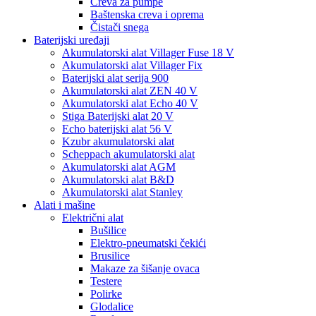
Creva za pumpe
Baštenska creva i oprema
Čistači snega
Baterijski uređaji
Akumulatorski alat Villager Fuse 18 V
Akumulatorski alat Villager Fix
Baterijski alat serija 900
Akumulatorski alat ZEN 40 V
Akumulatorski alat Echo 40 V
Stiga Baterijski alat 20 V
Echo baterijski alat 56 V
Kzubr akumulatorski alat
Scheppach akumulatorski alat
Akumulatorski alat AGM
Akumulatorski alat B&D
Akumulatorski alat Stanley
Alati i mašine
Električni alat
Bušilice
Elektro-pneumatski čekići
Brusilice
Makaze za šišanje ovaca
Testere
Polirke
Glodalice