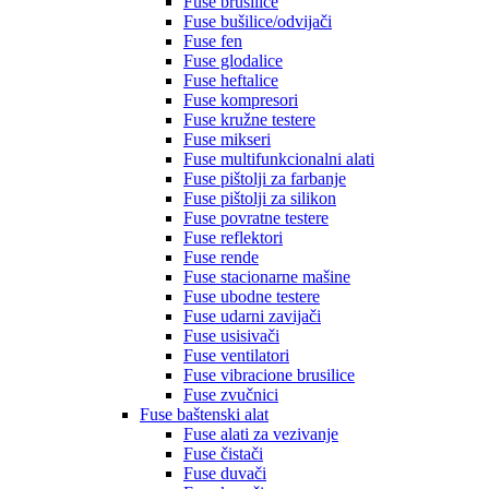
Fuse brusilice
Fuse bušilice/odvijači
Fuse fen
Fuse glodalice
Fuse heftalice
Fuse kompresori
Fuse kružne testere
Fuse mikseri
Fuse multifunkcionalni alati
Fuse pištolji za farbanje
Fuse pištolji za silikon
Fuse povratne testere
Fuse reflektori
Fuse rende
Fuse stacionarne mašine
Fuse ubodne testere
Fuse udarni zavijači
Fuse usisivači
Fuse ventilatori
Fuse vibracione brusilice
Fuse zvučnici
Fuse baštenski alat
Fuse alati za vezivanje
Fuse čistači
Fuse duvači