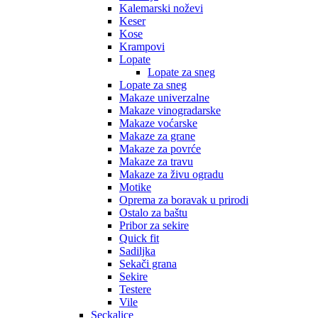
Kalemarski noževi
Keser
Kose
Krampovi
Lopate
Lopate za sneg
Lopate za sneg
Makaze univerzalne
Makaze vinogradarske
Makaze voćarske
Makaze za grane
Makaze za povrće
Makaze za travu
Makaze za živu ogradu
Motike
Oprema za boravak u prirodi
Ostalo za baštu
Pribor za sekire
Quick fit
Sadiljka
Sekači grana
Sekire
Testere
Vile
Seckalice