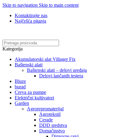
Skip to navigation
Skip to main content
Kontaktirajte nas
Najčešća pitanja
Online kupovina, vaša nova rutina!
Kategorija
Akumulatorski alat Villager Fix
Baštenski alati
Baštenski alati – delovi uređaja
Delovi lančanih testera
Bluze
burad
Creva za pumpe
Električni kultivatori
Garden
Agrorepromaterijal
Agrotekstil
Cerade
DDD sredstva
Domaćinstvo
Dimovne cevi