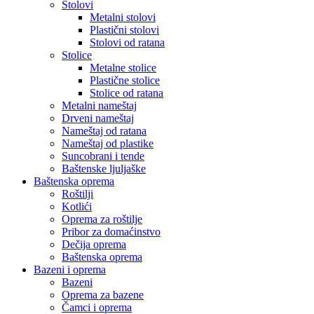
Stolovi
Metalni stolovi
Plastični stolovi
Stolovi od ratana
Stolice
Metalne stolice
Plastične stolice
Stolice od ratana
Metalni nameštaj
Drveni nameštaj
Nameštaj od ratana
Nameštaj od plastike
Suncobrani i tende
Baštenske ljuljaške
Baštenska oprema
Roštilji
Kotlići
Oprema za roštilje
Pribor za domaćinstvo
Dečija oprema
Baštenska oprema
Bazeni i oprema
Bazeni
Oprema za bazene
Čamci i oprema