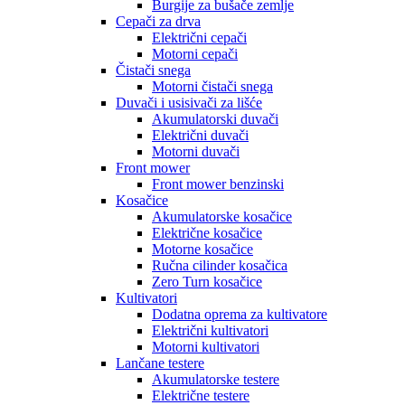
Burgije za bušače zemlje
Cepači za drva
Električni cepači
Motorni cepači
Čistači snega
Motorni čistači snega
Duvači i usisivači za lišće
Akumulatorski duvači
Električni duvači
Motorni duvači
Front mower
Front mower benzinski
Kosačice
Akumulatorske kosačice
Električne kosačice
Motorne kosačice
Ručna cilinder kosačica
Zero Turn kosačice
Kultivatori
Dodatna oprema za kultivatore
Električni kultivatori
Motorni kultivatori
Lančane testere
Akumulatorske testere
Električne testere