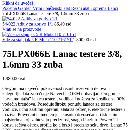
Klikni da uvećaš
Početna
Garden
Vrtni i baštenski alat
Rezni alat i oprema
Lanci
75LPX066E Lanac testere 3/8, 1.6mm 33 zuba
54-022 Aditiv za gorivo 1/1
86,40
rsd
Vrati se na proizvode
Vile za stajnjak 5 R Muta 110 716151
1.800,00
rsd
75LPX066E Lanac testere 3/8,
1.6mm 33 zuba
1.980,00
rsd
Oregon ima najveću pokrivenost reznih rezervnih delova u
kategoriji alata za sečenje.Najveći je OEM dobavljač. Oregon je
“prva montaža” lanaca testera, vodilica i noževa za kosilice za 90%
vodećih brendova. Poseduje široku ponudu lanaca za testere,
vodilice, ličnu zaštitnu opremu, alata za oštrenje, električne testere i
maziva. Powercut namenjen je iskusnim drvosečama i iskusnim
majstorima koji zahtevaju preciznost, snagu i brzinu. PowerCut
koristi sečiva oštrog profila koja brzo i precizno seku drvo. Lanac 75