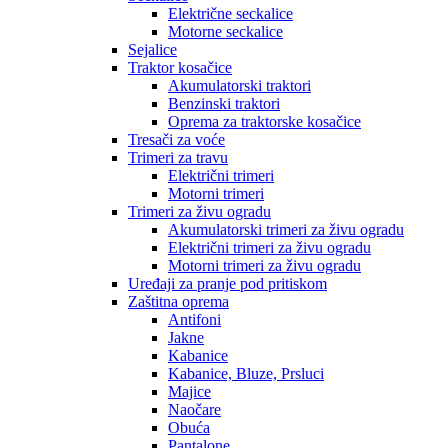
Električne seckalice
Motorne seckalice
Sejalice
Traktor kosačice
Akumulatorski traktori
Benzinski traktori
Oprema za traktorske kosačice
Tresači za voće
Trimeri za travu
Električni trimeri
Motorni trimeri
Trimeri za živu ogradu
Akumulatorski trimeri za živu ogradu
Električni trimeri za živu ogradu
Motorni trimeri za živu ogradu
Uređaji za pranje pod pritiskom
Zaštitna oprema
Antifoni
Jakne
Kabanice
Kabanice, Bluze, Prsluci
Majice
Naočare
Obuća
Pantalone