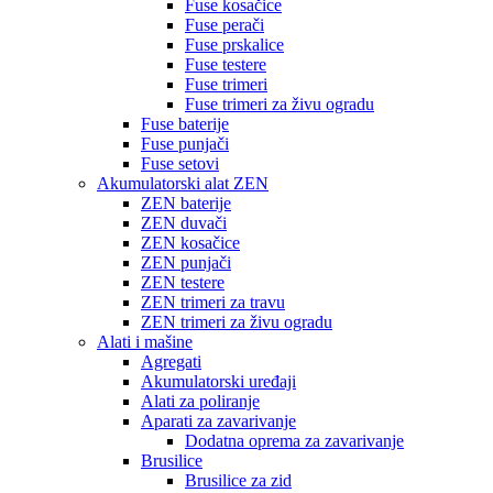
Fuse kosačice
Fuse perači
Fuse prskalice
Fuse testere
Fuse trimeri
Fuse trimeri za živu ogradu
Fuse baterije
Fuse punjači
Fuse setovi
Akumulatorski alat ZEN
ZEN baterije
ZEN duvači
ZEN kosačice
ZEN punjači
ZEN testere
ZEN trimeri za travu
ZEN trimeri za živu ogradu
Alati i mašine
Agregati
Akumulatorski uređaji
Alati za poliranje
Aparati za zavarivanje
Dodatna oprema za zavarivanje
Brusilice
Brusilice za zid