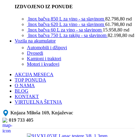
IZDVOJENO IZ PONUDE
Inox bačva 850 L za vino - sa slavinom
82.798,80
rsd
Inox bačva 620 L za vino - sa slavinom
61.798,80
rsd
Inox bačva 60 L za vino - sa slavinom
15.958,80
rsd
Inox bačva 750 L za rakiju - sa slavinom
82.198,80
rsd
Vozila na akumulator
Automobili i džipovi
Dvosedi
Kamioni i traktori
Motori i kvadovi
AKCIJA MESECA
TOP PONUDA
O NAMA
BLOG
KONTAKT
VIRTUELNA ŠETNJA
Knjaza Miloša 169, Knjaževac
019 733 405