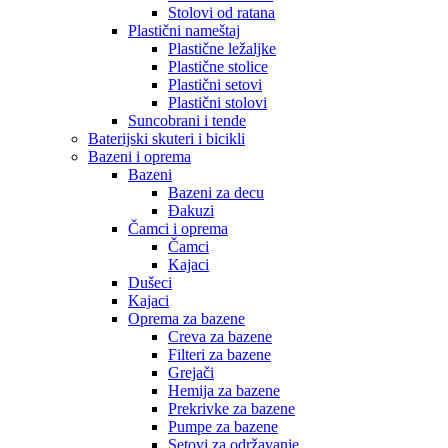
Stolovi od ratana
Plastični nameštaj
Plastične ležaljke
Plastične stolice
Plastični setovi
Plastični stolovi
Suncobrani i tende
Baterijski skuteri i bicikli
Bazeni i oprema
Bazeni
Bazeni za decu
Đakuzi
Čamci i oprema
Čamci
Kajaci
Dušeci
Kajaci
Oprema za bazene
Creva za bazene
Filteri za bazene
Grejači
Hemija za bazene
Prekrivke za bazene
Pumpe za bazene
Setovi za održavanje