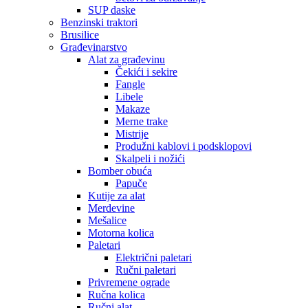
SUP daske
Benzinski traktori
Brusilice
Građevinarstvo
Alat za građevinu
Čekići i sekire
Fangle
Libele
Makaze
Merne trake
Mistrije
Produžni kablovi i podsklopovi
Skalpeli i nožići
Bomber obuća
Papuče
Kutije za alat
Merdevine
Mešalice
Motorna kolica
Paletari
Električni paletari
Ručni paletari
Privremene ograde
Ručna kolica
Ručni alat