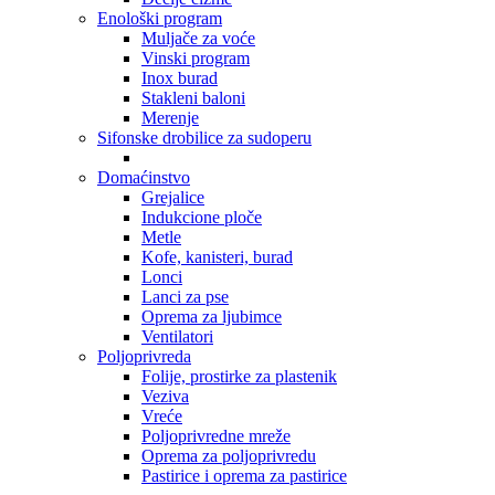
Enološki program
Muljače za voće
Vinski program
Inox burad
Stakleni baloni
Merenje
Sifonske drobilice za sudoperu
Domaćinstvo
Grejalice
Indukcione ploče
Metle
Kofe, kanisteri, burad
Lonci
Lanci za pse
Oprema za ljubimce
Ventilatori
Poljoprivreda
Folije, prostirke za plastenik
Veziva
Vreće
Poljoprivredne mreže
Oprema za poljoprivredu
Pastirice i oprema za pastirice