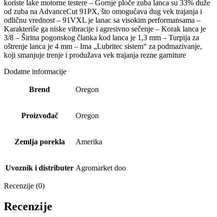
koriste lake motorne testere – Gornje ploče zuba lanca su 33% duže
od zuba na AdvanceCut 91PX, što omogućava dug vek trajanja i
odličnu vrednost – 91VXL je lanac sa visokim performansama –
Karakteriše ga niske vibracije i agresivno sečenje – Korak lanca je
3/8 – Širina pogonskog članka kod lanca je 1,3 mm – Turpija za
oštrenje lanca je 4 mm – Ima „Lubritec sistem“ za podmazivanje,
koji smanjuje trenje i produžava vek trajanja rezne garniture
Dodatne informacije
Brend
Oregon
Proizvođač
Oregon
Zemlja porekla
Amerika
Uvoznik i distributer
Agromarket doo
Recenzije (0)
Recenzije