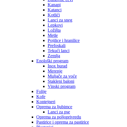
Kanapi
Katanci
Kotlići
Lanci za sneg
Lepkovi
Ložišta
Metle
Pojilice i hranilice
Prefoskali
Tekući lanci
Zemlja
Enološki program
Inox burad
Merenje
Muljače za voće
Stakleni baloni
Vinski program
Folije
Kofe
Kontejneri
Oprema za ljubimce
Lanci za pse
Oprema za poljoprivredu
Pastirice i oprema za pastirice