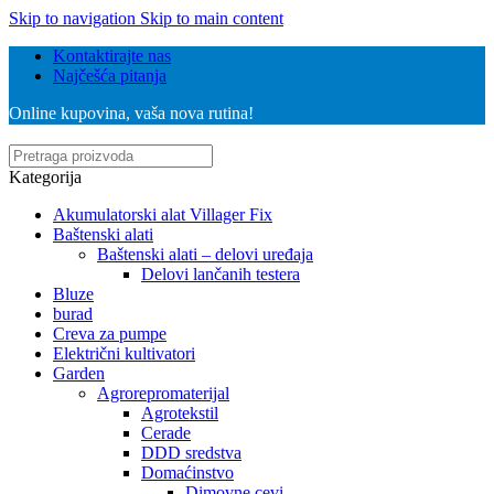
Skip to navigation
Skip to main content
Kontaktirajte nas
Najčešća pitanja
Online kupovina, vaša nova rutina!
Kategorija
Akumulatorski alat Villager Fix
Baštenski alati
Baštenski alati – delovi uređaja
Delovi lančanih testera
Bluze
burad
Creva za pumpe
Električni kultivatori
Garden
Agrorepromaterijal
Agrotekstil
Cerade
DDD sredstva
Domaćinstvo
Dimovne cevi