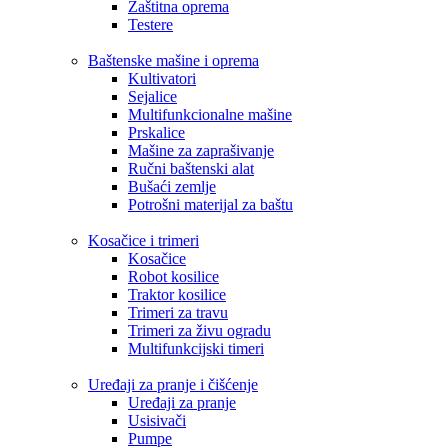
Zaštitna oprema
Testere
Baštenske mašine i oprema
Kultivatori
Sejalice
Multifunkcionalne mašine
Prskalice
Mašine za zaprašivanje
Ručni baštenski alat
Bušaći zemlje
Potrošni materijal za baštu
Kosačice i trimeri
Kosačice
Robot kosilice
Traktor kosilice
Trimeri za travu
Trimeri za živu ogradu
Multifunkcijski timeri
Uređaji za pranje i čišćenje
Uređaji za pranje
Usisivači
Pumpe