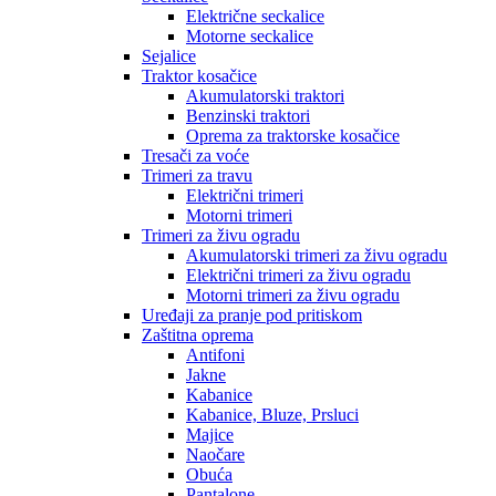
Električne seckalice
Motorne seckalice
Sejalice
Traktor kosačice
Akumulatorski traktori
Benzinski traktori
Oprema za traktorske kosačice
Tresači za voće
Trimeri za travu
Električni trimeri
Motorni trimeri
Trimeri za živu ogradu
Akumulatorski trimeri za živu ogradu
Električni trimeri za živu ogradu
Motorni trimeri za živu ogradu
Uređaji za pranje pod pritiskom
Zaštitna oprema
Antifoni
Jakne
Kabanice
Kabanice, Bluze, Prsluci
Majice
Naočare
Obuća
Pantalone