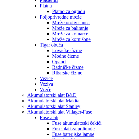
Plastenici
Platna
Platno za ogradu
Poljoprivredne mreže
Mreže protiv sunca
Mreže za baliranje
Mreže za komarce
Mreže za kornišone
Tigar obuća
Lovačke čizme
Modne čizme
Opanci
Radničke čizme
Ribarske čizme
Vezice
Veziva
Vreće
Akumulatorski alat B&D
Akumulatorski alat Makita
Akumulatorski alat Stanley
Akumulatorski alat Villager-Fuse
Fuse alati
Fuse akumulatoski čekići
Fuse alati za poliranje
Fuse baterijske lampe