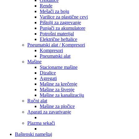
Glodalice
Rende
Mešači za boju
Varilice za plastične cevi
Pištolji za zagrevanje
Punjači za akumulatore
Potrošni materijal
Električne heftalice
Pneumatski alat / Kompresori
Kompresori
Pneumatski alat
Mašine
Stacionarne mašine
Dizalice
Agregati
Mašine za krečenje
Mašine za šivenje
Mašine za kanalizaciju
Ručni alat
Mašine za pločice
Aparati za zavarivanje
Plazma sekači
Baštenski nameštaj