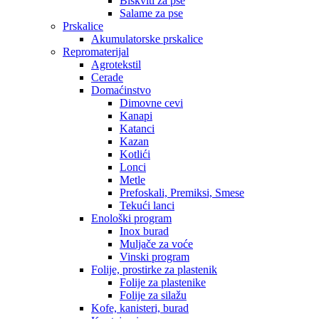
Biskviti za pse
Salame za pse
Prskalice
Akumulatorske prskalice
Repromaterijal
Agrotekstil
Cerade
Domaćinstvo
Dimovne cevi
Kanapi
Katanci
Kazan
Kotlići
Lonci
Metle
Prefoskali, Premiksi, Smese
Tekući lanci
Enološki program
Inox burad
Muljače za voće
Vinski program
Folije, prostirke za plastenik
Folije za plastenike
Folije za silažu
Kofe, kanisteri, burad