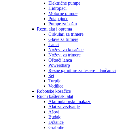
Električne pumpe
Hidropaci
Motorne pumpe
Potapajuće
Pumpe za baštu
Rezni alat i oprema
Cirkulari za trimere
Glave za trimere
Lanci
Noževi za kosačice
Noževi za trimere
Oštrači lanca
Powersharp
Rezne garniture za testere – lančanici
Set
Turpije
Vodilice
Robotske kosačice
Ručni baštenski alat
Akumulatorske makaze
Alat za vezivanje
Ašovi
Budak
Držalice
Grabulje