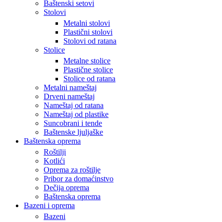
Baštenski setovi
Stolovi
Metalni stolovi
Plastični stolovi
Stolovi od ratana
Stolice
Metalne stolice
Plastične stolice
Stolice od ratana
Metalni nameštaj
Drveni nameštaj
Nameštaj od ratana
Nameštaj od plastike
Suncobrani i tende
Baštenske ljuljaške
Baštenska oprema
Roštilji
Kotlići
Oprema za roštilje
Pribor za domaćinstvo
Dečija oprema
Baštenska oprema
Bazeni i oprema
Bazeni