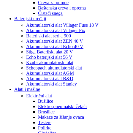
Creva za pumpe
Baštenska creva i oprema
Čistači snega
Baterijski uređaji
Akumulatorski alat Villager Fuse 18 V
Akumulatorski alat Villager Fix
Baterijski alat serija 900
Akumulatorski alat ZEN 40 V
Akumulatorski alat Echo 40 V
Stiga Baterijski alat 20 V
Echo baterijski alat 56 V
Kzubr akumulatorski alat
Scheppach akumulatorski alat
Akumulatorski alat AGM
Akumulatorski alat B&D
Akumulatorski alat Stanley
Alati i mašine
Električni alat
Bušilice
Elektro-pneumatski čekići
Brusilice
Makaze za šišanje ovaca
Testere
Polirke