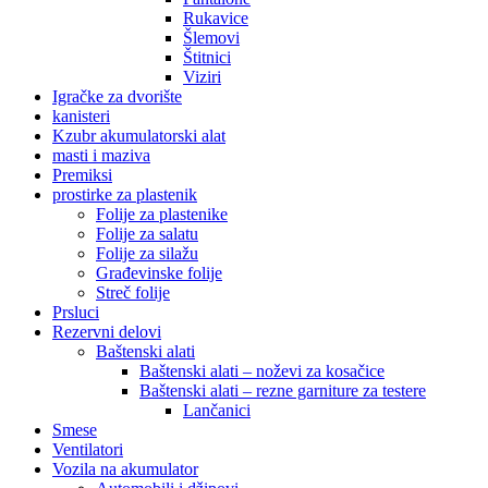
Rukavice
Šlemovi
Štitnici
Viziri
Igračke za dvorište
kanisteri
Kzubr akumulatorski alat
masti i maziva
Premiksi
prostirke za plastenik
Folije za plastenike
Folije za salatu
Folije za silažu
Građevinske folije
Streč folije
Prsluci
Rezervni delovi
Baštenski alati
Baštenski alati – noževi za kosačice
Baštenski alati – rezne garniture za testere
Lančanici
Smese
Ventilatori
Vozila na akumulator