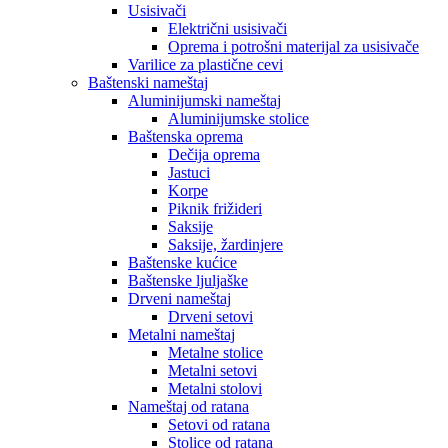
Usisivači
Električni usisivači
Oprema i potrošni materijal za usisivače
Varilice za plastične cevi
Baštenski nameštaj
Aluminijumski nameštaj
Aluminijumske stolice
Baštenska oprema
Dečija oprema
Jastuci
Korpe
Piknik frižideri
Saksije
Saksije, žardinjere
Baštenske kućice
Baštenske ljuljaške
Drveni nameštaj
Drveni setovi
Metalni nameštaj
Metalne stolice
Metalni setovi
Metalni stolovi
Nameštaj od ratana
Setovi od ratana
Stolice od ratana