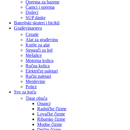
Oprema za bazene
Čamci i oprema
Dušeci
SUP daske
Baterijski skuteri i bicikli
Građevinarstvo
Cerade
Alat za građevinu
Kutije za alat
Strugači za led
Mešalice
Motorna kolica
Ručna kolica
Električni paletari
Ručni paletari
Merdevine
Police
Sve za kuću
Tigar obuća
Opanci
Radničke čizme
Lovačke čizme
Ribarske čizme
Modne čizme
Dečije čizme