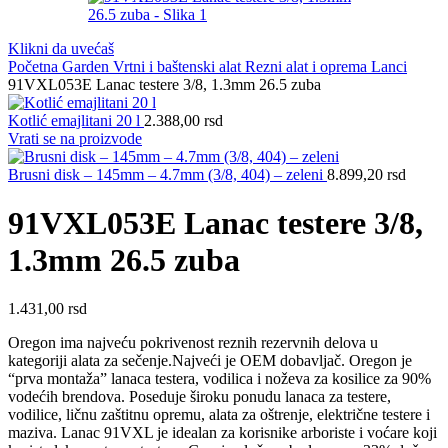
Klikni da uvećaš
Početna
Garden
Vrtni i baštenski alat
Rezni alat i oprema
Lanci
91VXL053E Lanac testere 3/8, 1.3mm 26.5 zuba
Kotlić emajlitani 20 l
2.388,00
rsd
Vrati se na proizvode
Brusni disk – 145mm – 4.7mm (3/8, 404) – zeleni
8.899,20
rsd
91VXL053E Lanac testere 3/8,
1.3mm 26.5 zuba
1.431,00
rsd
Oregon ima najveću pokrivenost reznih rezervnih delova u
kategoriji alata za sečenje.Najveći je OEM dobavljač. Oregon je
“prva montaža” lanaca testera, vodilica i noževa za kosilice za 90%
vodećih brendova. Poseduje široku ponudu lanaca za testere,
vodilice, ličnu zaštitnu opremu, alata za oštrenje, električne testere i
maziva. Lanac 91VXL je idealan za korisnike arboriste i voćare koji