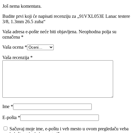
Još nema komentara.
Budite prvi koji će napisati recenziju za „91VXL053E Lanac testere
3/8, 1.3mm 26.5 zuba“
Vaša adresa e-pošte neće biti objavljena.
Neophodna polja su
označena
*
Vaša ocena
*
Vaša recenzija
*
Ime
*
E-pošta
*
Sačuvaj moje ime, e-poštu i veb mesto u ovom pregledaču veba