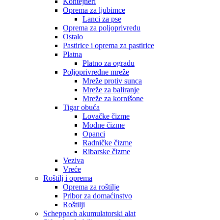
Kontejneri
Oprema za ljubimce
Lanci za pse
Oprema za poljoprivredu
Ostalo
Pastirice i oprema za pastirice
Platna
Platno za ogradu
Poljoprivredne mreže
Mreže protiv sunca
Mreže za baliranje
Mreže za kornišone
Tigar obuća
Lovačke čizme
Modne čizme
Opanci
Radničke čizme
Ribarske čizme
Veziva
Vreće
Roštilj i oprema
Oprema za roštilje
Pribor za domaćinstvo
Roštilji
Scheppach akumulatorski alat