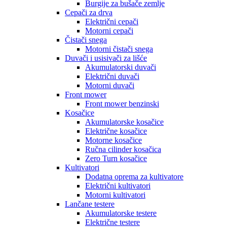
Burgije za bušače zemlje
Cepači za drva
Električni cepači
Motorni cepači
Čistači snega
Motorni čistači snega
Duvači i usisivači za lišće
Akumulatorski duvači
Električni duvači
Motorni duvači
Front mower
Front mower benzinski
Kosačice
Akumulatorske kosačice
Električne kosačice
Motorne kosačice
Ručna cilinder kosačica
Zero Turn kosačice
Kultivatori
Dodatna oprema za kultivatore
Električni kultivatori
Motorni kultivatori
Lančane testere
Akumulatorske testere
Električne testere