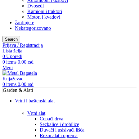
Automobili i džipovi
Dvosedi
Kamioni i traktori
Motori i kvadovi
žardinjere
Nekategorizovano
Search
Prijava / Registracija
Lista želja
0
Uporedi
0
items
0,00
rsd
Meni
0
items
0,00
rsd
Garden & Alati
Vrtni i baštenski alat
Vrtni alat
Cepači drva
Seckalice i drobilice
Duvači i usisivači lišća
Rezni alat i oprema