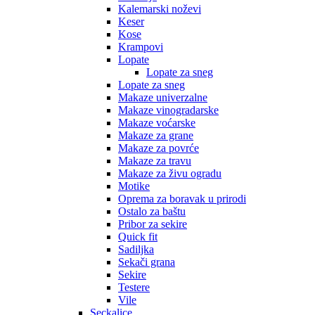
Kalemarski noževi
Keser
Kose
Krampovi
Lopate
Lopate za sneg
Lopate za sneg
Makaze univerzalne
Makaze vinogradarske
Makaze voćarske
Makaze za grane
Makaze za povrće
Makaze za travu
Makaze za živu ogradu
Motike
Oprema za boravak u prirodi
Ostalo za baštu
Pribor za sekire
Quick fit
Sadiljka
Sekači grana
Sekire
Testere
Vile
Seckalice