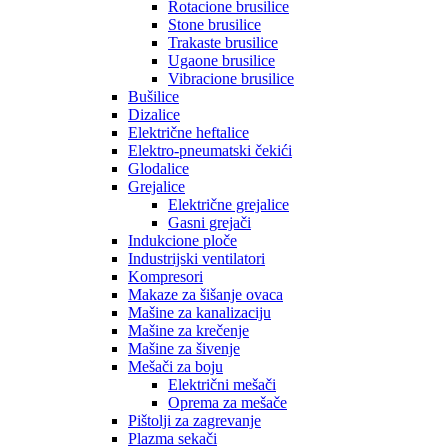
Rotacione brusilice
Stone brusilice
Trakaste brusilice
Ugaone brusilice
Vibracione brusilice
Bušilice
Dizalice
Električne heftalice
Elektro-pneumatski čekići
Glodalice
Grejalice
Električne grejalice
Gasni grejači
Indukcione ploče
Industrijski ventilatori
Kompresori
Makaze za šišanje ovaca
Mašine za kanalizaciju
Mašine za krečenje
Mašine za šivenje
Mešači za boju
Električni mešači
Oprema za mešače
Pištolji za zagrevanje
Plazma sekači