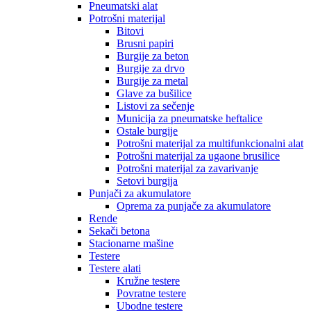
Pneumatski alat
Potrošni materijal
Bitovi
Brusni papiri
Burgije za beton
Burgije za drvo
Burgije za metal
Glave za bušilice
Listovi za sečenje
Municija za pneumatske heftalice
Ostale burgije
Potrošni materijal za multifunkcionalni alat
Potrošni materijal za ugaone brusilice
Potrošni materijal za zavarivanje
Setovi burgija
Punjači za akumulatore
Oprema za punjače za akumulatore
Rende
Sekači betona
Stacionarne mašine
Testere
Testere alati
Kružne testere
Povratne testere
Ubodne testere