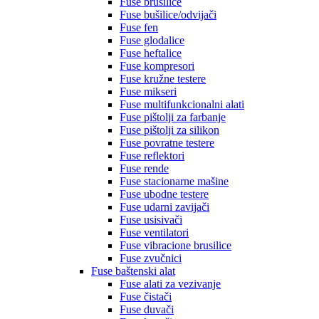
Fuse brusilice
Fuse bušilice/odvijači
Fuse fen
Fuse glodalice
Fuse heftalice
Fuse kompresori
Fuse kružne testere
Fuse mikseri
Fuse multifunkcionalni alati
Fuse pištolji za farbanje
Fuse pištolji za silikon
Fuse povratne testere
Fuse reflektori
Fuse rende
Fuse stacionarne mašine
Fuse ubodne testere
Fuse udarni zavijači
Fuse usisivači
Fuse ventilatori
Fuse vibracione brusilice
Fuse zvučnici
Fuse baštenski alat
Fuse alati za vezivanje
Fuse čistači
Fuse duvači