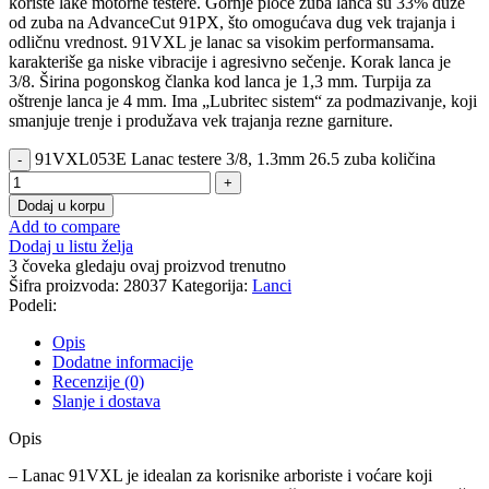
koriste lake motorne testere. Gornje ploče zuba lanca su 33% duže
od zuba na AdvanceCut 91PX, što omogućava dug vek trajanja i
odličnu vrednost. 91VXL je lanac sa visokim performansama.
karakteriše ga niske vibracije i agresivno sečenje. Korak lanca je
3/8. Širina pogonskog članka kod lanca je 1,3 mm. Turpija za
oštrenje lanca je 4 mm. Ima „Lubritec sistem“ za podmazivanje, koji
smanjuje trenje i produžava vek trajanja rezne garniture.
91VXL053E Lanac testere 3/8, 1.3mm 26.5 zuba količina
Dodaj u korpu
Add to compare
Dodaj u listu želja
3
čoveka gledaju ovaj proizvod trenutno
Šifra proizvoda:
28037
Kategorija:
Lanci
Podeli:
Opis
Dodatne informacije
Recenzije (0)
Slanje i dostava
Opis
– Lanac 91VXL je idealan za korisnike arboriste i voćare koji