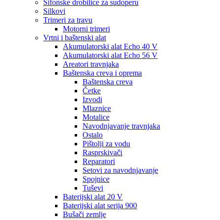
Sifonske drobilice za sudoperu
Silkovi
Trimeri za travu
Motorni trimeri
Vrtni i baštenski alat
Akumulatorski alat Echo 40 V
Akumulatorski alat Echo 56 V
Areatori travnjaka
Baštenska creva i oprema
Baštenska creva
Četke
Izvodi
Mlaznice
Motalice
Navodnjavanje travnjaka
Ostalo
Pištolji za vodu
Rasprskivači
Reparatori
Setovi za navodnjavanje
Spojnice
Tuševi
Baterijski alat 20 V
Baterijski alat serija 900
Bušači zemlje