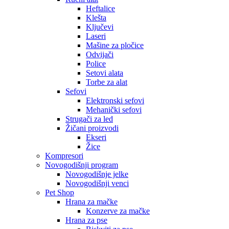
Heftalice
Klešta
Ključevi
Laseri
Mašine za pločice
Odvijači
Police
Setovi alata
Torbe za alat
Sefovi
Elektronski sefovi
Mehanički sefovi
Strugači za led
Žičani proizvodi
Ekseri
Žice
Kompresori
Novogodišnji program
Novogodišnje jelke
Novogodišnji venci
Pet Shop
Hrana za mačke
Konzerve za mačke
Hrana za pse