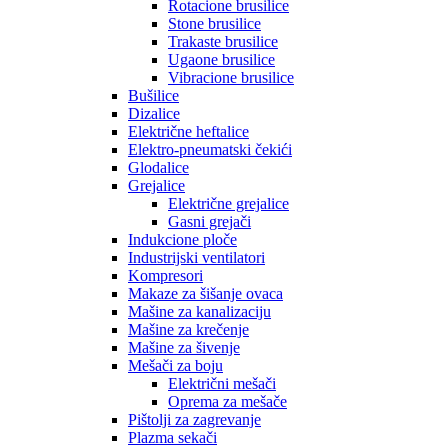
Rotacione brusilice
Stone brusilice
Trakaste brusilice
Ugaone brusilice
Vibracione brusilice
Bušilice
Dizalice
Električne heftalice
Elektro-pneumatski čekići
Glodalice
Grejalice
Električne grejalice
Gasni grejači
Indukcione ploče
Industrijski ventilatori
Kompresori
Makaze za šišanje ovaca
Mašine za kanalizaciju
Mašine za krečenje
Mašine za šivenje
Mešači za boju
Električni mešači
Oprema za mešače
Pištolji za zagrevanje
Plazma sekači