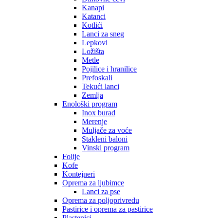
Kanapi
Katanci
Kotlići
Lanci za sneg
Lepkovi
Ložišta
Metle
Pojilice i hranilice
Prefoskali
Tekući lanci
Zemlja
Enološki program
Inox burad
Merenje
Muljače za voće
Stakleni baloni
Vinski program
Folije
Kofe
Kontejneri
Oprema za ljubimce
Lanci za pse
Oprema za poljoprivredu
Pastirice i oprema za pastirice
Plastenici