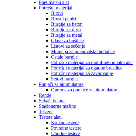
Pneumatski alat
Potrošni materijal
Bitovi
Brusni papiri
Burgije za beton
Burgije za drvo
Burgije za metal
Glave za bušilice
Listovi za sečenje
Municija za pneumatske heftalice
Ostale burgije
Potrošni materijal za multifunkcionalni alat
Potrošni materijal za ugaone brusilice
Potrošni materijal za zavarivanje
Setovi burgija
Punjači za akumulatore
Oprema za punjače za akumulatore
Rende
Sekači betona
Stacionarne mašine
Testere
Testere alati
Kružne testere
Povratne testere
Ubodne testere