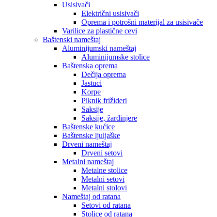
Usisivači
Električni usisivači
Oprema i potrošni materijal za usisivače
Varilice za plastične cevi
Baštenski nameštaj
Aluminijumski nameštaj
Aluminijumske stolice
Baštenska oprema
Dečija oprema
Jastuci
Korpe
Piknik frižideri
Saksije
Saksije, žardinjere
Baštenske kućice
Baštenske ljuljaške
Drveni nameštaj
Drveni setovi
Metalni nameštaj
Metalne stolice
Metalni setovi
Metalni stolovi
Nameštaj od ratana
Setovi od ratana
Stolice od ratana