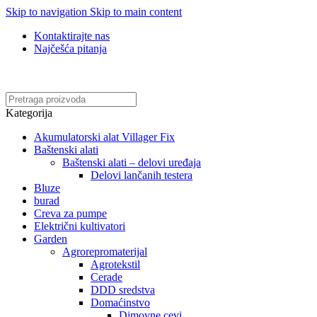
Skip to navigation
Skip to main content
Kontaktirajte nas
Najčešća pitanja
Online kupovina, vaša nova rutina!
Kategorija
Akumulatorski alat Villager Fix
Baštenski alati
Baštenski alati – delovi uređaja
Delovi lančanih testera
Bluze
burad
Creva za pumpe
Električni kultivatori
Garden
Agrorepromaterijal
Agrotekstil
Cerade
DDD sredstva
Domaćinstvo
Dimovne cevi