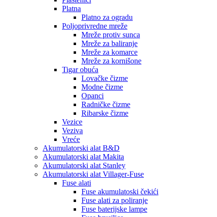
Platna
Platno za ogradu
Poljoprivredne mreže
Mreže protiv sunca
Mreže za baliranje
Mreže za komarce
Mreže za kornišone
Tigar obuća
Lovačke čizme
Modne čizme
Opanci
Radničke čizme
Ribarske čizme
Vezice
Veziva
Vreće
Akumulatorski alat B&D
Akumulatorski alat Makita
Akumulatorski alat Stanley
Akumulatorski alat Villager-Fuse
Fuse alati
Fuse akumulatoski čekići
Fuse alati za poliranje
Fuse baterijske lampe