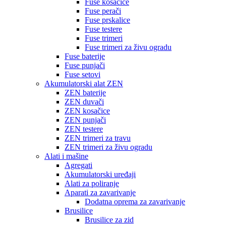
Fuse kosačice
Fuse perači
Fuse prskalice
Fuse testere
Fuse trimeri
Fuse trimeri za živu ogradu
Fuse baterije
Fuse punjači
Fuse setovi
Akumulatorski alat ZEN
ZEN baterije
ZEN duvači
ZEN kosačice
ZEN punjači
ZEN testere
ZEN trimeri za travu
ZEN trimeri za živu ogradu
Alati i mašine
Agregati
Akumulatorski uređaji
Alati za poliranje
Aparati za zavarivanje
Dodatna oprema za zavarivanje
Brusilice
Brusilice za zid