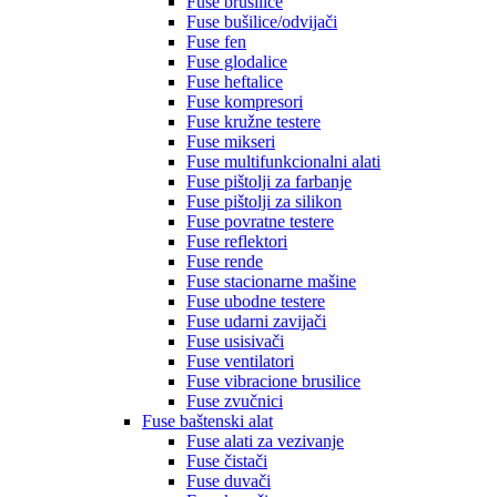
Fuse brusilice
Fuse bušilice/odvijači
Fuse fen
Fuse glodalice
Fuse heftalice
Fuse kompresori
Fuse kružne testere
Fuse mikseri
Fuse multifunkcionalni alati
Fuse pištolji za farbanje
Fuse pištolji za silikon
Fuse povratne testere
Fuse reflektori
Fuse rende
Fuse stacionarne mašine
Fuse ubodne testere
Fuse udarni zavijači
Fuse usisivači
Fuse ventilatori
Fuse vibracione brusilice
Fuse zvučnici
Fuse baštenski alat
Fuse alati za vezivanje
Fuse čistači
Fuse duvači