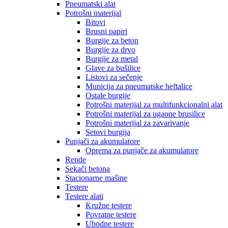
Pneumatski alat
Potrošni materijal
Bitovi
Brusni papiri
Burgije za beton
Burgije za drvo
Burgije za metal
Glave za bušilice
Listovi za sečenje
Municija za pneumatske heftalice
Ostale burgije
Potrošni materijal za multifunkcionalni alat
Potrošni materijal za ugaone brusilice
Potrošni materijal za zavarivanje
Setovi burgija
Punjači za akumulatore
Oprema za punjače za akumulatore
Rende
Sekači betona
Stacionarne mašine
Testere
Testere alati
Kružne testere
Povratne testere
Ubodne testere