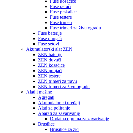
Fuse kosačice
Fuse perači
Fuse prskalice
Fuse testere
Fuse trimeri
Fuse trimeri za živu ogradu
Fuse baterije
Fuse punjači
Fuse setovi
Akumulatorski alat ZEN
ZEN baterije
ZEN duvači
ZEN kosačice
ZEN punjači
ZEN testere
ZEN trimeri za travu
ZEN trimeri za živu ogradu
Alati i mašine
Agregati
Akumulatorski uređaji
Alati za poliranje
Aparati za zavarivanje
Dodatna oprema za zavarivanje
Brusilice
Brusilice za zid