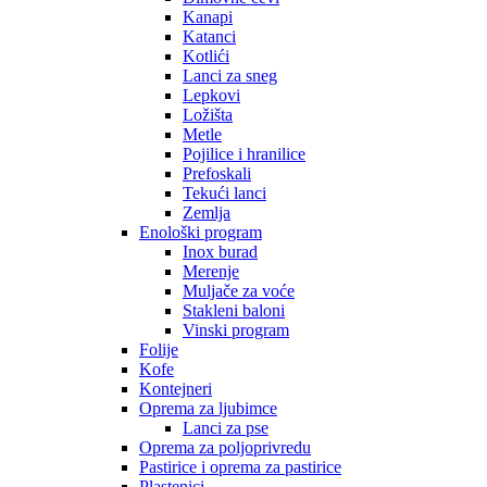
Kanapi
Katanci
Kotlići
Lanci za sneg
Lepkovi
Ložišta
Metle
Pojilice i hranilice
Prefoskali
Tekući lanci
Zemlja
Enološki program
Inox burad
Merenje
Muljače za voće
Stakleni baloni
Vinski program
Folije
Kofe
Kontejneri
Oprema za ljubimce
Lanci za pse
Oprema za poljoprivredu
Pastirice i oprema za pastirice
Plastenici