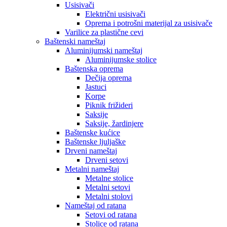
Usisivači
Električni usisivači
Oprema i potrošni materijal za usisivače
Varilice za plastične cevi
Baštenski nameštaj
Aluminijumski nameštaj
Aluminijumske stolice
Baštenska oprema
Dečija oprema
Jastuci
Korpe
Piknik frižideri
Saksije
Saksije, žardinjere
Baštenske kućice
Baštenske ljuljaške
Drveni nameštaj
Drveni setovi
Metalni nameštaj
Metalne stolice
Metalni setovi
Metalni stolovi
Nameštaj od ratana
Setovi od ratana
Stolice od ratana