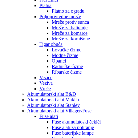
Platna
Platno za ogradu
Poljoprivredne mreže
Mreže protiv sunca
Mreže za baliranje
Mreže za komarce
Mreže za kornišone
Tigar obuća
Lovačke čizme
Modne čizme
Opanci
Radničke čizme
Ribarske čizme
Vezice
Veziva
Vreće
Akumulatorski alat B&D
Akumulatorski alat Makita
Akumulatorski alat Stanley
Akumulatorski alat Villager-Fuse
Fuse alati
Fuse akumulatoski čekići
Fuse alati za poliranje
Fuse baterijske lampe