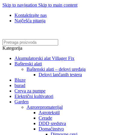
Skip to navigation
Skip to main content
Kontaktirajte nas
Najčešća pitanja
Online kupovina, vaša nova rutina!
Kategorija
Akumulatorski alat Villager Fix
Baštenski alati
Baštenski alati – delovi uređaja
Delovi lančanih testera
Bluze
burad
Creva za pumpe
Električni kultivatori
Garden
Agrorepromaterijal
Agrotekstil
Cerade
DDD sredstva
Domaćinstvo
Dimovne cevi