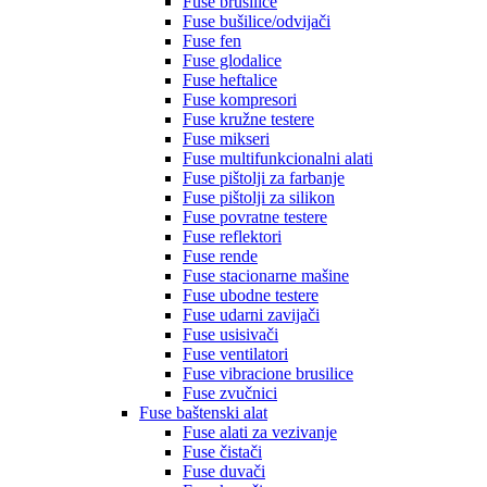
Fuse brusilice
Fuse bušilice/odvijači
Fuse fen
Fuse glodalice
Fuse heftalice
Fuse kompresori
Fuse kružne testere
Fuse mikseri
Fuse multifunkcionalni alati
Fuse pištolji za farbanje
Fuse pištolji za silikon
Fuse povratne testere
Fuse reflektori
Fuse rende
Fuse stacionarne mašine
Fuse ubodne testere
Fuse udarni zavijači
Fuse usisivači
Fuse ventilatori
Fuse vibracione brusilice
Fuse zvučnici
Fuse baštenski alat
Fuse alati za vezivanje
Fuse čistači
Fuse duvači