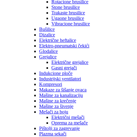
Rotacione brusilice
Stone brusilice
Trakaste brusilice
Ugaone brusilice
Vibracione brusilice
Bušilice
Dizalice
Električne heftalice
Elektro-pneumatski čekići
Glodalice
Grejalice
Električne grejalice
Gasni grejači
Indukcione ploče
Industrijski ventilatori
Kompresori
Makaze za šišanje ovaca
Mašine za kanalizaciju
Mašine za krečenje
Mašine za šivenje
Mešači za boju
Električni mešači
Oprema za mešače
Pištolji za zagrevanje
Plazma sekači