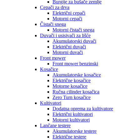
Burgije za bušače zemlje
Cepači za drva
Električni cepači
Motorni cepači
Čistači snega
Motorni čistači snega
Duvači i usisivači za lišće
Akumulatorski duvači
Električni duvači
Motorni duvači
Front mower
Front mower benzinski
Kosačice
Akumulatorske kosačice
Električne kosačice
Motorne kosačice
Ručna cilinder kosačica
Zero Turn kosačice
Kultivatori
Dodatna oprema za kultivatore
Električni kultivatori
Motorni kultivatori
Lančane testere
Akumulatorske testere
Električne testere