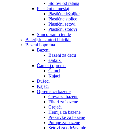
Stolovi od ratana
Plastični nameštaj
Plastične ležaljke
Plastične stolice
Plastični setovi
Plastični stolovi
Suncobrani i tende
Baterijski skuteri i bicikli
Bazeni i oprema
Bazeni
Bazeni za decu
Đakuzi
Čamci i oprema
Čamci
Kajaci
Dušeci
Kajaci
Oprema za bazene
Creva za bazene
Filteri za bazene
Grejači
Hemija za bazene
Prekrivke za bazene
Pumpe za bazene
Setovi za održavanje