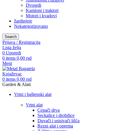
Dvosedi
Kamioni i traktori
Motori i kvadovi
žardinjere
Nekategorizovano
Search
Prijava / Registracija
Lista želja
0
Uporedi
0
items
0,00
rsd
Meni
0
items
0,00
rsd
Garden & Alati
Vrtni i baštenski alat
Vrtni alat
Cepači drva
Seckalice i drobilice
Duvači i usisivači lišća
Rezni alat i oprema