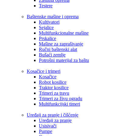
Zaštitna oprema
Testere
Baštenske mašine i oprema
Kultivatori
Sejalice
Multifunkcionalne mašine
Prskalice
Mašine za zaprašivanje
Ručni baštenski alat
Bušaći zemlje
Potrošni materijal za baštu
Kosačice i trimeri
Kosačice
Robot kosilice
Traktor kosilice
Trimeri za travu
Trimeri za živu ogradu
Multifunkcijski timeri
Uređaji za pranje i čišćenje
Uređaji za pranje
Usisivači
Pumpe