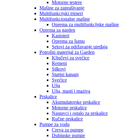
Motorne testere
Mašine za zaprašivanje
Multifunkcijski trimeri
Multifunkcionalne mašine
Oprema za multifunkcijske mašine
Oprema za garden
Kanisteri
Oprema za šumu
Setovi za održavanje uređaja
Potrošni materijal za Garden
Ključevi za svećice
Remeni
Silkovi
Startni kanapi
Svećice
Ulja
Ulja, masti i maziva
Prskalice
Akumulatorske prskalice
Motorne prskalice
Nastavci i ostalo za prskalice
Ručne prskalice
Pumpe za vodu
Creva za pumpe
Dubinske pumpe