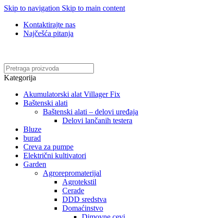
Skip to navigation
Skip to main content
Kontaktirajte nas
Najčešća pitanja
Online kupovina, vaša nova rutina!
Kategorija
Akumulatorski alat Villager Fix
Baštenski alati
Baštenski alati – delovi uređaja
Delovi lančanih testera
Bluze
burad
Creva za pumpe
Električni kultivatori
Garden
Agrorepromaterijal
Agrotekstil
Cerade
DDD sredstva
Domaćinstvo
Dimovne cevi