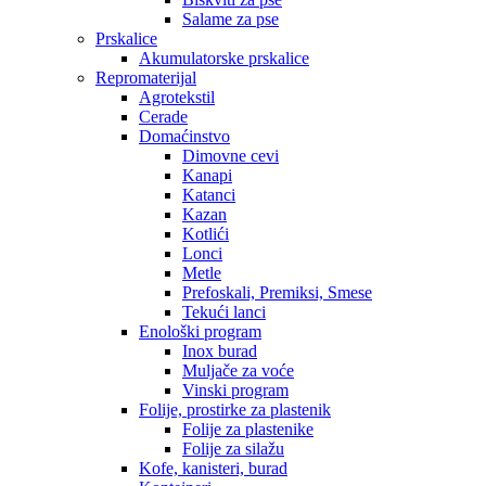
Salame za pse
Prskalice
Akumulatorske prskalice
Repromaterijal
Agrotekstil
Cerade
Domaćinstvo
Dimovne cevi
Kanapi
Katanci
Kazan
Kotlići
Lonci
Metle
Prefoskali, Premiksi, Smese
Tekući lanci
Enološki program
Inox burad
Muljače za voće
Vinski program
Folije, prostirke za plastenik
Folije za plastenike
Folije za silažu
Kofe, kanisteri, burad