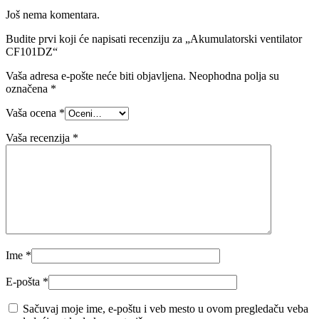
Još nema komentara.
Budite prvi koji će napisati recenziju za „Akumulatorski ventilator
CF101DZ“
Vaša adresa e-pošte neće biti objavljena.
Neophodna polja su
označena
*
Vaša ocena
*
Vaša recenzija
*
Ime
*
E-pošta
*
Sačuvaj moje ime, e-poštu i veb mesto u ovom pregledaču veba