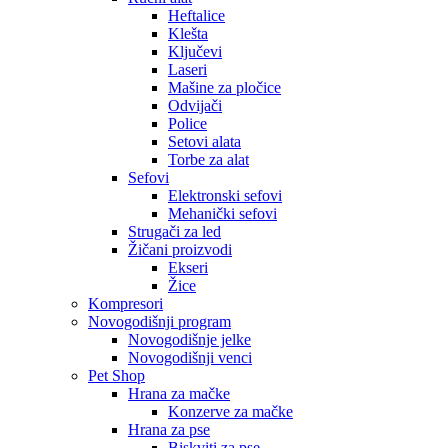
Heftalice
Klešta
Ključevi
Laseri
Mašine za pločice
Odvijači
Police
Setovi alata
Torbe za alat
Sefovi
Elektronski sefovi
Mehanički sefovi
Strugači za led
Žičani proizvodi
Ekseri
Žice
Kompresori
Novogodišnji program
Novogodišnje jelke
Novogodišnji venci
Pet Shop
Hrana za mačke
Konzerve za mačke
Hrana za pse
Biskviti za pse