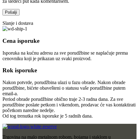
za sledeći put kada komentarišem.
Slanje i dostava
Cena isporuke
Isporuka na kućnu adresu za sve porudžbine se naplaćuje prema
cenovniku koji je prikazan uz svaki proizvod.
Rok isporuke
Nakon potvrde, porudžbina ulazi u fazu obrade. Nakon obrade
porudžbine, bićete obavešteni o statusu vaše porudžbine putem
email-a.
Period obrade porudžbine obično traje 2-3 radna dana. Za sve
porudžbine poslate petkom i vikendom, prodavac će vas kontaktirati
početkom naredne nedelje.
Od tog trenutka rok isporuke je 5 radnih dana.
Trgovina na malo metalnom robom, bojama i staklom u