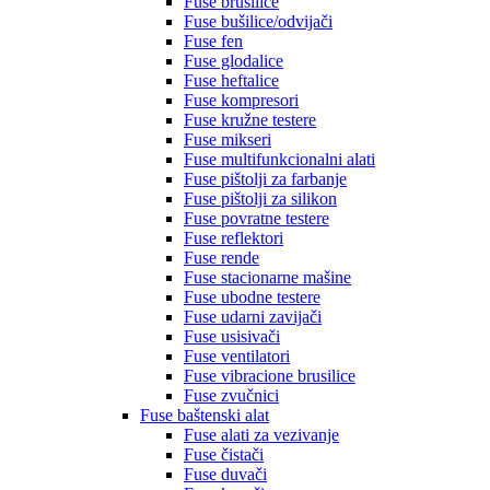
Fuse brusilice
Fuse bušilice/odvijači
Fuse fen
Fuse glodalice
Fuse heftalice
Fuse kompresori
Fuse kružne testere
Fuse mikseri
Fuse multifunkcionalni alati
Fuse pištolji za farbanje
Fuse pištolji za silikon
Fuse povratne testere
Fuse reflektori
Fuse rende
Fuse stacionarne mašine
Fuse ubodne testere
Fuse udarni zavijači
Fuse usisivači
Fuse ventilatori
Fuse vibracione brusilice
Fuse zvučnici
Fuse baštenski alat
Fuse alati za vezivanje
Fuse čistači
Fuse duvači