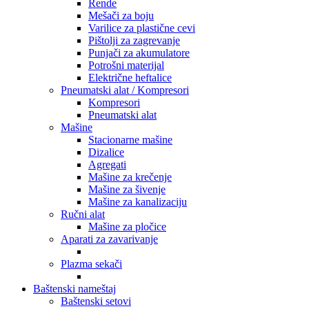
Rende
Mešači za boju
Varilice za plastične cevi
Pištolji za zagrevanje
Punjači za akumulatore
Potrošni materijal
Električne heftalice
Pneumatski alat / Kompresori
Kompresori
Pneumatski alat
Mašine
Stacionarne mašine
Dizalice
Agregati
Mašine za krečenje
Mašine za šivenje
Mašine za kanalizaciju
Ručni alat
Mašine za pločice
Aparati za zavarivanje
Plazma sekači
Baštenski nameštaj
Baštenski setovi