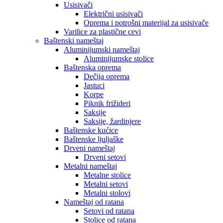
Usisivači
Električni usisivači
Oprema i potrošni materijal za usisivače
Varilice za plastične cevi
Baštenski nameštaj
Aluminijumski nameštaj
Aluminijumske stolice
Baštenska oprema
Dečija oprema
Jastuci
Korpe
Piknik frižideri
Saksije
Saksije, žardinjere
Baštenske kućice
Baštenske ljuljaške
Drveni nameštaj
Drveni setovi
Metalni nameštaj
Metalne stolice
Metalni setovi
Metalni stolovi
Nameštaj od ratana
Setovi od ratana
Stolice od ratana