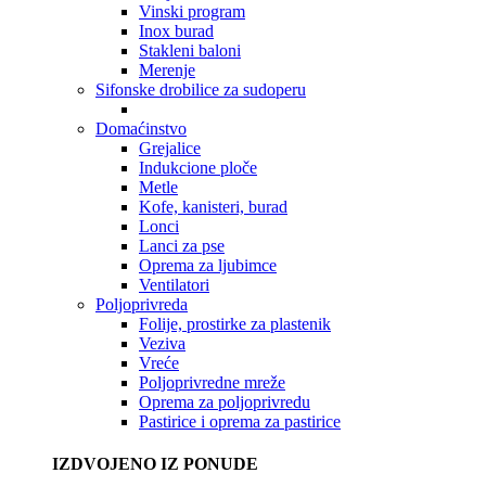
Vinski program
Inox burad
Stakleni baloni
Merenje
Sifonske drobilice za sudoperu
Domaćinstvo
Grejalice
Indukcione ploče
Metle
Kofe, kanisteri, burad
Lonci
Lanci za pse
Oprema za ljubimce
Ventilatori
Poljoprivreda
Folije, prostirke za plastenik
Veziva
Vreće
Poljoprivredne mreže
Oprema za poljoprivredu
Pastirice i oprema za pastirice
IZDVOJENO IZ PONUDE