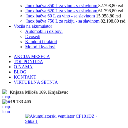
Inox bačva 850 L za vino - sa slavinom
82.798,80
rsd
Inox bačva 620 L za vino - sa slavinom
61.798,80
rsd
Inox bačva 60 L za vino - sa slavinom
15.958,80
rsd
Inox bačva 750 L za rakiju - sa slavinom
82.198,80
rsd
Vozila na akumulator
Automobili i džipovi
Dvosedi
Kamioni i traktori
Motori i kvadovi
AKCIJA MESECA
TOP PONUDA
O NAMA
BLOG
KONTAKT
VIRTUELNA ŠETNJA
Knjaza Miloša 169, Knjaževac
019 733 405