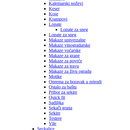
Kalemarski noževi
Keser
Kose
Krampovi
Lopate
Lopate za sneg
Lopate za sneg
Makaze univerzalne
Makaze vinogradarske
Makaze voćarske
Makaze za grane
Makaze za povrće
Makaze za travu
Makaze za živu ogradu
Motike
Oprema za boravak u prirodi
Ostalo za baštu
Pribor za sekire
Quick fit
Sadiljka
Sekači grana
Sekire
Testere
Vile
Seckalice