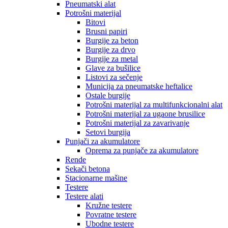
Pneumatski alat
Potrošni materijal
Bitovi
Brusni papiri
Burgije za beton
Burgije za drvo
Burgije za metal
Glave za bušilice
Listovi za sečenje
Municija za pneumatske heftalice
Ostale burgije
Potrošni materijal za multifunkcionalni alat
Potrošni materijal za ugaone brusilice
Potrošni materijal za zavarivanje
Setovi burgija
Punjači za akumulatore
Oprema za punjače za akumulatore
Rende
Sekači betona
Stacionarne mašine
Testere
Testere alati
Kružne testere
Povratne testere
Ubodne testere