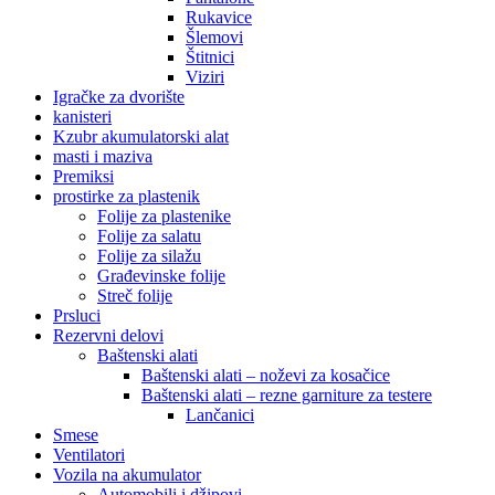
Rukavice
Šlemovi
Štitnici
Viziri
Igračke za dvorište
kanisteri
Kzubr akumulatorski alat
masti i maziva
Premiksi
prostirke za plastenik
Folije za plastenike
Folije za salatu
Folije za silažu
Građevinske folije
Streč folije
Prsluci
Rezervni delovi
Baštenski alati
Baštenski alati – noževi za kosačice
Baštenski alati – rezne garniture za testere
Lančanici
Smese
Ventilatori
Vozila na akumulator
Automobili i džipovi