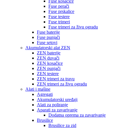
Fuse kosačice
Fuse perači
Fuse prskalice
Fuse testere
Fuse trimeri
Fuse trimeri za živu ogradu
Fuse baterije
Fuse punjači
Fuse setovi
Akumulatorski alat ZEN
ZEN baterije
ZEN duvači
ZEN kosačice
ZEN punjači
ZEN testere
ZEN trimeri za travu
ZEN trimeri za živu ogradu
Alati i mašine
Agregati
Akumulatorski uređaji
Alati za poliranje
Aparati za zavarivanje
Dodatna oprema za zavarivanje
Brusilice
Brusilice za zid