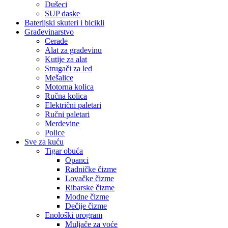
Dušeci
SUP daske
Baterijski skuteri i bicikli
Građevinarstvo
Cerade
Alat za građevinu
Kutije za alat
Strugači za led
Mešalice
Motorna kolica
Ručna kolica
Električni paletari
Ručni paletari
Merdevine
Police
Sve za kuću
Tigar obuća
Opanci
Radničke čizme
Lovačke čizme
Ribarske čizme
Modne čizme
Dečije čizme
Enološki program
Muljače za voće