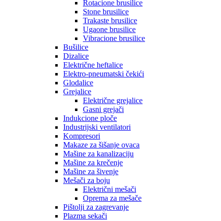
Rotacione brusilice
Stone brusilice
Trakaste brusilice
Ugaone brusilice
Vibracione brusilice
Bušilice
Dizalice
Električne heftalice
Elektro-pneumatski čekići
Glodalice
Grejalice
Električne grejalice
Gasni grejači
Indukcione ploče
Industrijski ventilatori
Kompresori
Makaze za šišanje ovaca
Mašine za kanalizaciju
Mašine za krečenje
Mašine za šivenje
Mešači za boju
Električni mešači
Oprema za mešače
Pištolji za zagrevanje
Plazma sekači