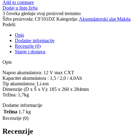
Add to compare
Dodaj u listu želja
3
čoveka gledaju ovaj proizvod trenutno
Šifra proizvoda:
CF101DZ
Kategorija:
Akumulatorski alat Makita
Podeli:
Opis
Dodatne informacije
Recenzije (0)
Slanje i dostava
Opis
Napon akumulatora: 12 V max CXT
Kapacitet akumulatora : 1,5 / 2,0 / 4,0Ah
Tip akumulatora: Li-ion
Dimenzije (D x Š x V): 185 x 260 x 284mm
Težina: 1,7kg
Dodatne informacije
Težina
1,7 kg
Recenzije (0)
Recenzije