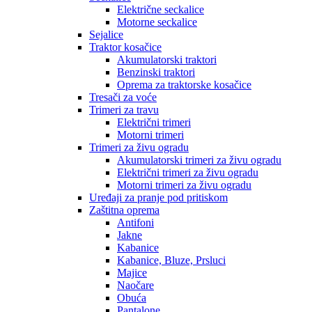
Električne seckalice
Motorne seckalice
Sejalice
Traktor kosačice
Akumulatorski traktori
Benzinski traktori
Oprema za traktorske kosačice
Tresači za voće
Trimeri za travu
Električni trimeri
Motorni trimeri
Trimeri za živu ogradu
Akumulatorski trimeri za živu ogradu
Električni trimeri za živu ogradu
Motorni trimeri za živu ogradu
Uređaji za pranje pod pritiskom
Zaštitna oprema
Antifoni
Jakne
Kabanice
Kabanice, Bluze, Prsluci
Majice
Naočare
Obuća
Pantalone