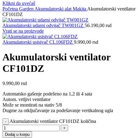
Klikni da uvećaš
Početna
Garden
Akumulatorski alat Makita
Akumulatorski ventilator
CF101DZ
Akumulatorski udarni odvijač TW001GZ
56.190,00
rsd
Vrati se na proizvode
Akumulatorski usisivač CL106FDZ
9.990,00
rsd
Akumulatorski ventilator
CF101DZ
9.990,00
rsd
Automatsko gašenje podešeno na 1,2 ili 4 sata
Autom. vrtljivi ventilator
Može se montirati na stativ 5/8
Dugme za otključavanje za podešavanje vertikalnog ugla
Akumulatorski ventilator CF101DZ količina
Dodaj u korpu