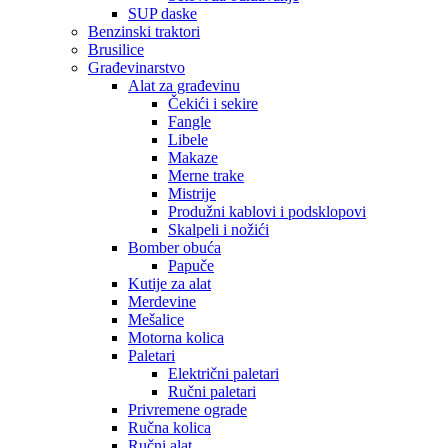
SUP daske
Benzinski traktori
Brusilice
Građevinarstvo
Alat za građevinu
Čekići i sekire
Fangle
Libele
Makaze
Merne trake
Mistrije
Produžni kablovi i podsklopovi
Skalpeli i nožići
Bomber obuća
Papuče
Kutije za alat
Merdevine
Mešalice
Motorna kolica
Paletari
Električni paletari
Ručni paletari
Privremene ograde
Ručna kolica
Ručni alat