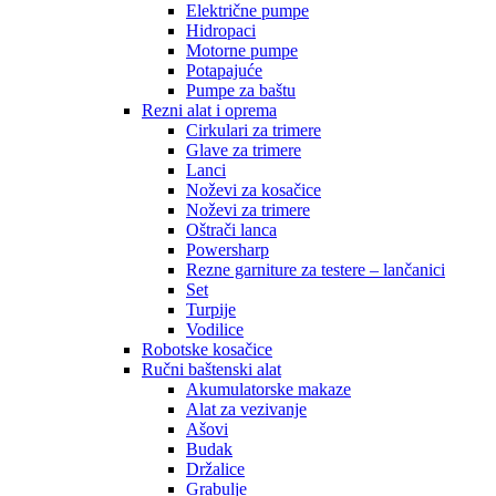
Električne pumpe
Hidropaci
Motorne pumpe
Potapajuće
Pumpe za baštu
Rezni alat i oprema
Cirkulari za trimere
Glave za trimere
Lanci
Noževi za kosačice
Noževi za trimere
Oštrači lanca
Powersharp
Rezne garniture za testere – lančanici
Set
Turpije
Vodilice
Robotske kosačice
Ručni baštenski alat
Akumulatorske makaze
Alat za vezivanje
Ašovi
Budak
Držalice
Grabulje