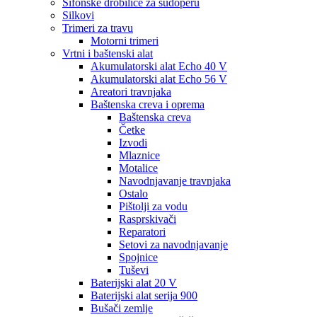
Sifonske drobilice za sudoperu
Silkovi
Trimeri za travu
Motorni trimeri
Vrtni i baštenski alat
Akumulatorski alat Echo 40 V
Akumulatorski alat Echo 56 V
Areatori travnjaka
Baštenska creva i oprema
Baštenska creva
Četke
Izvodi
Mlaznice
Motalice
Navodnjavanje travnjaka
Ostalo
Pištolji za vodu
Rasprskivači
Reparatori
Setovi za navodnjavanje
Spojnice
Tuševi
Baterijski alat 20 V
Baterijski alat serija 900
Bušači zemlje