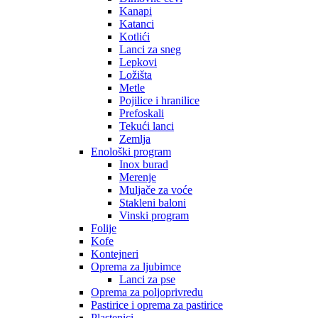
Kanapi
Katanci
Kotlići
Lanci za sneg
Lepkovi
Ložišta
Metle
Pojilice i hranilice
Prefoskali
Tekući lanci
Zemlja
Enološki program
Inox burad
Merenje
Muljače za voće
Stakleni baloni
Vinski program
Folije
Kofe
Kontejneri
Oprema za ljubimce
Lanci za pse
Oprema za poljoprivredu
Pastirice i oprema za pastirice
Plastenici