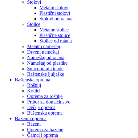
Stolovi
Metalni stolovi
Plastični stolovi
Stolovi od ratana
Stolice
Metalne stolice
Plastične stolice
Stolice od ratana
Metalni nameštaj
Drveni nameštaj
Nameštaj od ratana
Nameštaj od plastike
Suncobrani i tende
Baštenske ljuljaške
Baštenska oprema
Roštilji
Kotlići
Oprema za roštilje
Pribor za domaćinstvo
Dečija oprema
Baštenska oprema
Bazeni i oprema
Bazeni
Oprema za bazene
Čamci i oprema