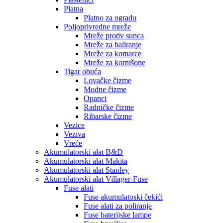
Platna
Platno za ogradu
Poljoprivredne mreže
Mreže protiv sunca
Mreže za baliranje
Mreže za komarce
Mreže za kornišone
Tigar obuća
Lovačke čizme
Modne čizme
Opanci
Radničke čizme
Ribarske čizme
Vezice
Veziva
Vreće
Akumulatorski alat B&D
Akumulatorski alat Makita
Akumulatorski alat Stanley
Akumulatorski alat Villager-Fuse
Fuse alati
Fuse akumulatoski čekići
Fuse alati za poliranje
Fuse baterijske lampe