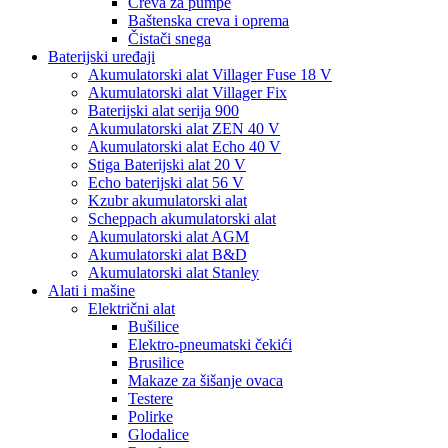
Creva za pumpe
Baštenska creva i oprema
Čistači snega
Baterijski uređaji
Akumulatorski alat Villager Fuse 18 V
Akumulatorski alat Villager Fix
Baterijski alat serija 900
Akumulatorski alat ZEN 40 V
Akumulatorski alat Echo 40 V
Stiga Baterijski alat 20 V
Echo baterijski alat 56 V
Kzubr akumulatorski alat
Scheppach akumulatorski alat
Akumulatorski alat AGM
Akumulatorski alat B&D
Akumulatorski alat Stanley
Alati i mašine
Električni alat
Bušilice
Elektro-pneumatski čekići
Brusilice
Makaze za šišanje ovaca
Testere
Polirke
Glodalice