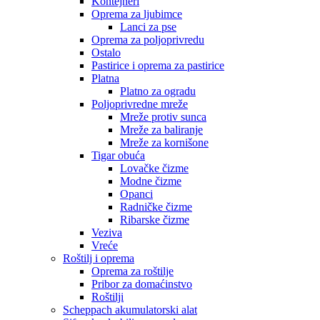
Kontejneri
Oprema za ljubimce
Lanci za pse
Oprema za poljoprivredu
Ostalo
Pastirice i oprema za pastirice
Platna
Platno za ogradu
Poljoprivredne mreže
Mreže protiv sunca
Mreže za baliranje
Mreže za kornišone
Tigar obuća
Lovačke čizme
Modne čizme
Opanci
Radničke čizme
Ribarske čizme
Veziva
Vreće
Roštilj i oprema
Oprema za roštilje
Pribor za domaćinstvo
Roštilji
Scheppach akumulatorski alat