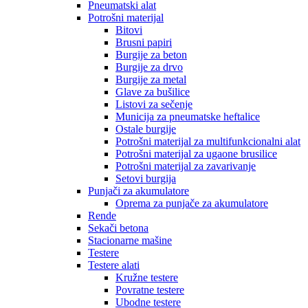
Pneumatski alat
Potrošni materijal
Bitovi
Brusni papiri
Burgije za beton
Burgije za drvo
Burgije za metal
Glave za bušilice
Listovi za sečenje
Municija za pneumatske heftalice
Ostale burgije
Potrošni materijal za multifunkcionalni alat
Potrošni materijal za ugaone brusilice
Potrošni materijal za zavarivanje
Setovi burgija
Punjači za akumulatore
Oprema za punjače za akumulatore
Rende
Sekači betona
Stacionarne mašine
Testere
Testere alati
Kružne testere
Povratne testere
Ubodne testere