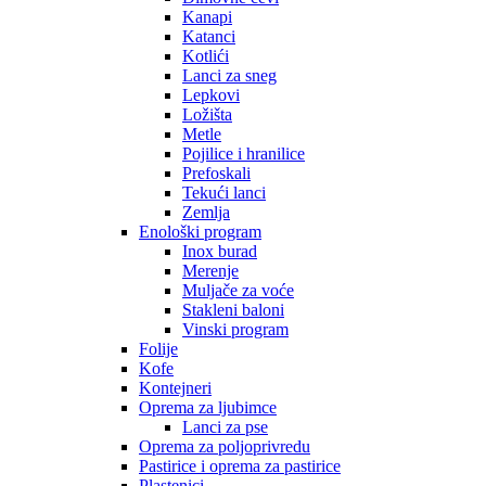
Kanapi
Katanci
Kotlići
Lanci za sneg
Lepkovi
Ložišta
Metle
Pojilice i hranilice
Prefoskali
Tekući lanci
Zemlja
Enološki program
Inox burad
Merenje
Muljače za voće
Stakleni baloni
Vinski program
Folije
Kofe
Kontejneri
Oprema za ljubimce
Lanci za pse
Oprema za poljoprivredu
Pastirice i oprema za pastirice
Plastenici