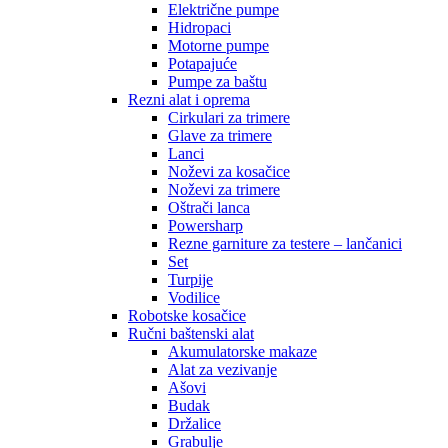
Električne pumpe
Hidropaci
Motorne pumpe
Potapajuće
Pumpe za baštu
Rezni alat i oprema
Cirkulari za trimere
Glave za trimere
Lanci
Noževi za kosačice
Noževi za trimere
Oštrači lanca
Powersharp
Rezne garniture za testere – lančanici
Set
Turpije
Vodilice
Robotske kosačice
Ručni baštenski alat
Akumulatorske makaze
Alat za vezivanje
Ašovi
Budak
Držalice
Grabulje