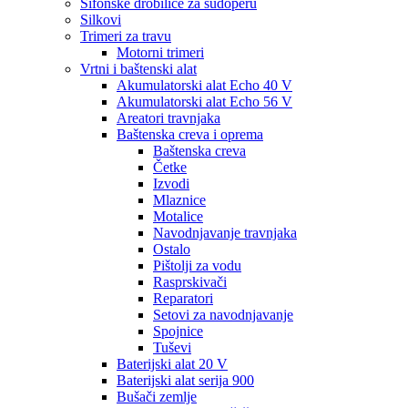
Sifonske drobilice za sudoperu
Silkovi
Trimeri za travu
Motorni trimeri
Vrtni i baštenski alat
Akumulatorski alat Echo 40 V
Akumulatorski alat Echo 56 V
Areatori travnjaka
Baštenska creva i oprema
Baštenska creva
Četke
Izvodi
Mlaznice
Motalice
Navodnjavanje travnjaka
Ostalo
Pištolji za vodu
Rasprskivači
Reparatori
Setovi za navodnjavanje
Spojnice
Tuševi
Baterijski alat 20 V
Baterijski alat serija 900
Bušači zemlje