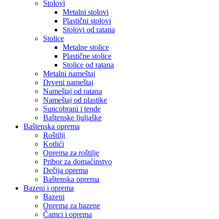
Stolovi
Metalni stolovi
Plastični stolovi
Stolovi od ratana
Stolice
Metalne stolice
Plastične stolice
Stolice od ratana
Metalni nameštaj
Drveni nameštaj
Nameštaj od ratana
Nameštaj od plastike
Suncobrani i tende
Baštenske ljuljaške
Baštenska oprema
Roštilji
Kotlići
Oprema za roštilje
Pribor za domaćinstvo
Dečija oprema
Baštenska oprema
Bazeni i oprema
Bazeni
Oprema za bazene
Čamci i oprema