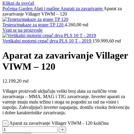
Klikni da uvećaš
Početna
Garden
Alati i mašine
Aparati za zavarivanje
Aparat za
zavarivanje Villager VIWM – 120
Testera/makaze za grane TP 120
4.260,00
rsd
Vrati se na proizvode
Vertikalni motorni cepač drva PLS 10 T - 2019
159.999,60
rsd
Aparat za zavarivanje Villager
VIWM – 120
12.199,20
rsd
Villager proizvodi uključuju veliki broj alata za različite vrste
zavarivanja – MMA, MAG i TIG zavarivanje. Inverter aparati za
varenje imaju malu težinu i stoga su pogodni za rad na visini i
napolju. Zahvaljujući inverter napajanju, dostižu visoku frekvenciju
i dobre karakteristike zavarivanja.
Aparat za zavarivanje Villager VIWM - 120 količina