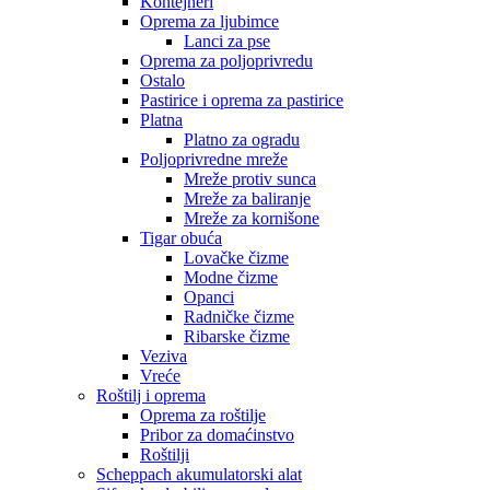
Kontejneri
Oprema za ljubimce
Lanci za pse
Oprema za poljoprivredu
Ostalo
Pastirice i oprema za pastirice
Platna
Platno za ogradu
Poljoprivredne mreže
Mreže protiv sunca
Mreže za baliranje
Mreže za kornišone
Tigar obuća
Lovačke čizme
Modne čizme
Opanci
Radničke čizme
Ribarske čizme
Veziva
Vreće
Roštilj i oprema
Oprema za roštilje
Pribor za domaćinstvo
Roštilji
Scheppach akumulatorski alat