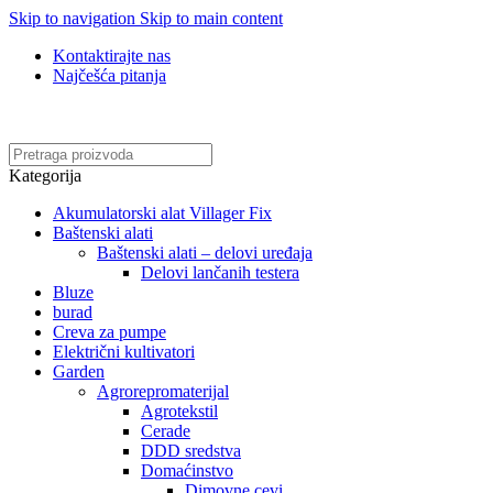
Skip to navigation
Skip to main content
Kontaktirajte nas
Najčešća pitanja
Online kupovina, vaša nova rutina!
Kategorija
Akumulatorski alat Villager Fix
Baštenski alati
Baštenski alati – delovi uređaja
Delovi lančanih testera
Bluze
burad
Creva za pumpe
Električni kultivatori
Garden
Agrorepromaterijal
Agrotekstil
Cerade
DDD sredstva
Domaćinstvo
Dimovne cevi