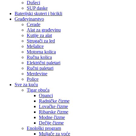
Dušeci
SUP daske
Baterijski skuteri i bicikli
Građevinarstvo
Cerade
Alat za građevinu
Kutije za alat
Strugači za led
Mešalice
Motorna kolica
Ručna kolica
Električni paletari
Ručni paletari
Merdevine
Police
Sve za kuću
Tigar obuća
Opanci
Radničke čizme
Lovačke čizme
Ribarske čizme
Modne čizme
Dečije čizme
Enološki program
Muljače za voće