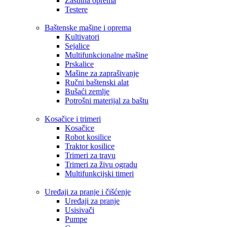
Zaštitna oprema
Testere
Baštenske mašine i oprema
Kultivatori
Sejalice
Multifunkcionalne mašine
Prskalice
Mašine za zaprašivanje
Ručni baštenski alat
Bušaći zemlje
Potrošni materijal za baštu
Kosačice i trimeri
Kosačice
Robot kosilice
Traktor kosilice
Trimeri za travu
Trimeri za živu ogradu
Multifunkcijski timeri
Uređaji za pranje i čišćenje
Uređaji za pranje
Usisivači
Pumpe