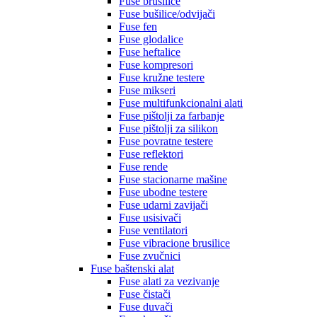
Fuse brusilice
Fuse bušilice/odvijači
Fuse fen
Fuse glodalice
Fuse heftalice
Fuse kompresori
Fuse kružne testere
Fuse mikseri
Fuse multifunkcionalni alati
Fuse pištolji za farbanje
Fuse pištolji za silikon
Fuse povratne testere
Fuse reflektori
Fuse rende
Fuse stacionarne mašine
Fuse ubodne testere
Fuse udarni zavijači
Fuse usisivači
Fuse ventilatori
Fuse vibracione brusilice
Fuse zvučnici
Fuse baštenski alat
Fuse alati za vezivanje
Fuse čistači
Fuse duvači