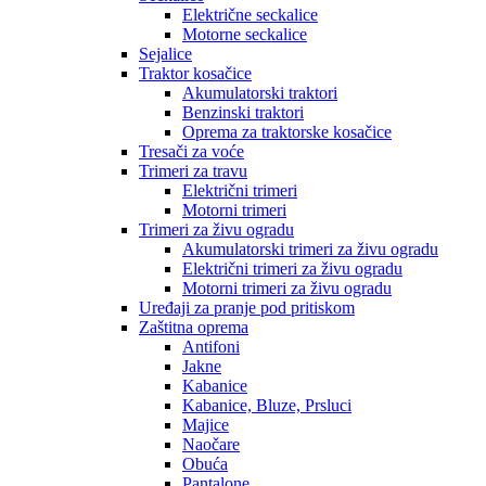
Električne seckalice
Motorne seckalice
Sejalice
Traktor kosačice
Akumulatorski traktori
Benzinski traktori
Oprema za traktorske kosačice
Tresači za voće
Trimeri za travu
Električni trimeri
Motorni trimeri
Trimeri za živu ogradu
Akumulatorski trimeri za živu ogradu
Električni trimeri za živu ogradu
Motorni trimeri za živu ogradu
Uređaji za pranje pod pritiskom
Zaštitna oprema
Antifoni
Jakne
Kabanice
Kabanice, Bluze, Prsluci
Majice
Naočare
Obuća
Pantalone