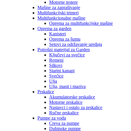
Motorne testere
Mašine za zaprašivanje
Multifunkcijski trimeri
Multifunkcionalne mašine
Oprema za multifunkcijske mašine
Oprema za garden
Kanisteri
Oprema za šumu
Setovi za održavanje uređaja
Potrošni materijal za Garden
Ključevi za svećice
Remeni
Silkovi
Startni kanapi
Svećice
Ulja
Ulja, masti i maziva
Prskalice
Akumulatorske prskalice
Motorne prskalice
Nastavci i ostalo za prskalice
Ručne prskalice
Pumpe za vodu
Creva za pumpe
Dubinske pumpe