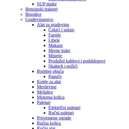
SUP daske
Benzinski traktori
Brusilice
Građevinarstvo
Alat za građevinu
Čekići i sekire
Fangle
Libele
Makaze
Merne trake
Mistrije
Produžni kablovi i podsklopovi
Skalpeli i nožići
Bomber obuća
Papuče
Kutije za alat
Merdevine
Mešalice
Motorna kolica
Paletari
Električni paletari
Ručni paletari
Privremene ograde
Ručna kolica
Ručni alat