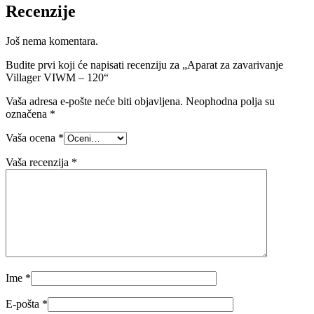
Recenzije
Još nema komentara.
Budite prvi koji će napisati recenziju za „Aparat za zavarivanje
Villager VIWM – 120“
Vaša adresa e-pošte neće biti objavljena.
Neophodna polja su
označena
*
Vaša ocena
*
Vaša recenzija
*
Ime
*
E-pošta
*