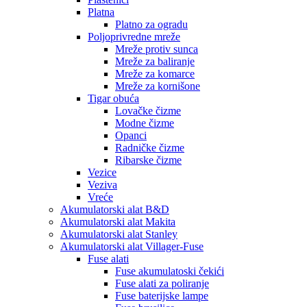
Platna
Platno za ogradu
Poljoprivredne mreže
Mreže protiv sunca
Mreže za baliranje
Mreže za komarce
Mreže za kornišone
Tigar obuća
Lovačke čizme
Modne čizme
Opanci
Radničke čizme
Ribarske čizme
Vezice
Veziva
Vreće
Akumulatorski alat B&D
Akumulatorski alat Makita
Akumulatorski alat Stanley
Akumulatorski alat Villager-Fuse
Fuse alati
Fuse akumulatoski čekići
Fuse alati za poliranje
Fuse baterijske lampe