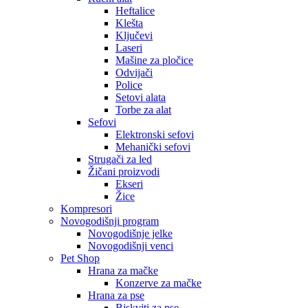
Heftalice
Klešta
Ključevi
Laseri
Mašine za pločice
Odvijači
Police
Setovi alata
Torbe za alat
Sefovi
Elektronski sefovi
Mehanički sefovi
Strugači za led
Žičani proizvodi
Ekseri
Žice
Kompresori
Novogodišnji program
Novogodišnje jelke
Novogodišnji venci
Pet Shop
Hrana za mačke
Konzerve za mačke
Hrana za pse
Biskviti za pse