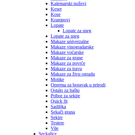
Kalemarski noževi
Keser
Kose
Krampovi
Lopate
Lopate za sneg
Lopate za sneg
Makaze univerzalne
Makaze vinogradarske
Makaze voćarske
Makaze za grane
Makaze za povrće
Makaze za travu
Makaze za živu ogradu
Motike
Oprema za boravak u prirodi
Ostalo za baštu
Pribor za sekire
Quick fit
Sadiljka
Sekači grana
Sekire
Testere
Vile
Seckalice