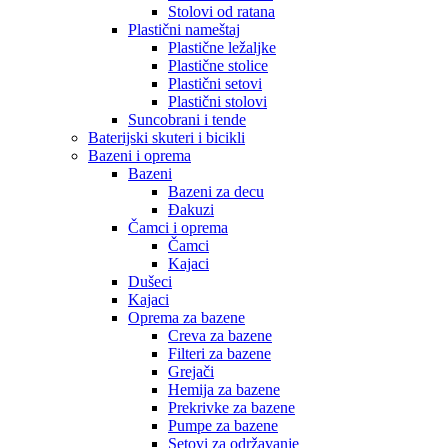
Stolovi od ratana
Plastični nameštaj
Plastične ležaljke
Plastične stolice
Plastični setovi
Plastični stolovi
Suncobrani i tende
Baterijski skuteri i bicikli
Bazeni i oprema
Bazeni
Bazeni za decu
Đakuzi
Čamci i oprema
Čamci
Kajaci
Dušeci
Kajaci
Oprema za bazene
Creva za bazene
Filteri za bazene
Grejači
Hemija za bazene
Prekrivke za bazene
Pumpe za bazene
Setovi za održavanje