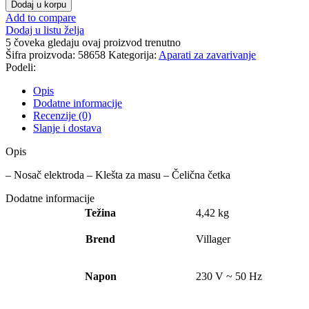
Dodaj u korpu
Add to compare
Dodaj u listu želja
5
čoveka gledaju ovaj proizvod trenutno
Šifra proizvoda:
58658
Kategorija:
Aparati za zavarivanje
Podeli:
Opis
Dodatne informacije
Recenzije (0)
Slanje i dostava
Opis
– Nosač elektroda – Klešta za masu – Čelična četka
Dodatne informacije
Težina
4,42 kg
Brend
Villager
Napon
230 V ~ 50 Hz