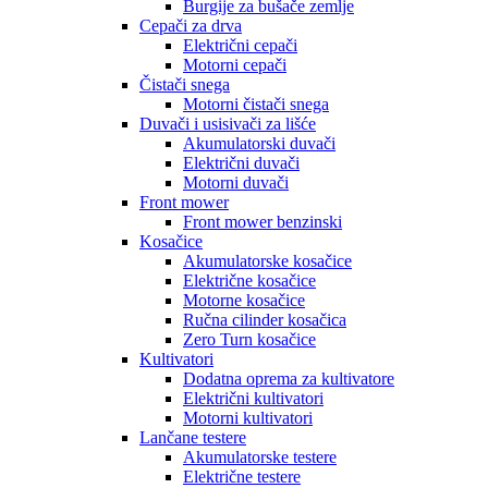
Burgije za bušače zemlje
Cepači za drva
Električni cepači
Motorni cepači
Čistači snega
Motorni čistači snega
Duvači i usisivači za lišće
Akumulatorski duvači
Električni duvači
Motorni duvači
Front mower
Front mower benzinski
Kosačice
Akumulatorske kosačice
Električne kosačice
Motorne kosačice
Ručna cilinder kosačica
Zero Turn kosačice
Kultivatori
Dodatna oprema za kultivatore
Električni kultivatori
Motorni kultivatori
Lančane testere
Akumulatorske testere
Električne testere