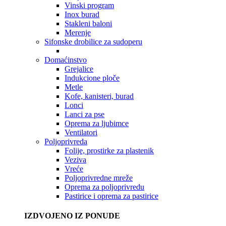
Vinski program
Inox burad
Stakleni baloni
Merenje
Sifonske drobilice za sudoperu
Domaćinstvo
Grejalice
Indukcione ploče
Metle
Kofe, kanisteri, burad
Lonci
Lanci za pse
Oprema za ljubimce
Ventilatori
Poljoprivreda
Folije, prostirke za plastenik
Veziva
Vreće
Poljoprivredne mreže
Oprema za poljoprivredu
Pastirice i oprema za pastirice
IZDVOJENO IZ PONUDE