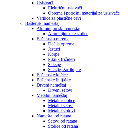
Usisivači
Električni usisivači
Oprema i potrošni materijal za usisivače
Varilice za plastične cevi
Baštenski nameštaj
Aluminijumski nameštaj
Aluminijumske stolice
Baštenska oprema
Dečija oprema
Jastuci
Korpe
Piknik frižideri
Saksije
Saksije, žardinjere
Baštenske kućice
Baštenske ljuljaške
Drveni nameštaj
Drveni setovi
Metalni nameštaj
Metalne stolice
Metalni setovi
Metalni stolovi
Nameštaj od ratana
Setovi od ratana
Stolice od ratana