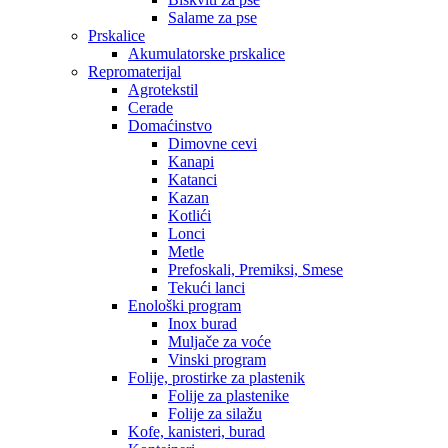
Salame za pse
Prskalice
Akumulatorske prskalice
Repromaterijal
Agrotekstil
Cerade
Domaćinstvo
Dimovne cevi
Kanapi
Katanci
Kazan
Kotlići
Lonci
Metle
Prefoskali, Premiksi, Smese
Tekući lanci
Enološki program
Inox burad
Muljače za voće
Vinski program
Folije, prostirke za plastenik
Folije za plastenike
Folije za silažu
Kofe, kanisteri, burad