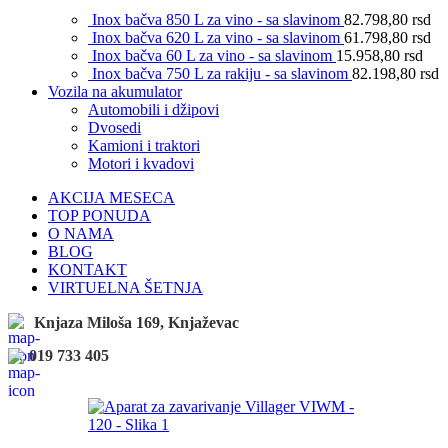
Inox bačva 850 L za vino - sa slavinom
82.798,80
rsd
Inox bačva 620 L za vino - sa slavinom
61.798,80
rsd
Inox bačva 60 L za vino - sa slavinom
15.958,80
rsd
Inox bačva 750 L za rakiju - sa slavinom
82.198,80
rsd
Vozila na akumulator
Automobili i džipovi
Dvosedi
Kamioni i traktori
Motori i kvadovi
AKCIJA MESECA
TOP PONUDA
O NAMA
BLOG
KONTAKT
VIRTUELNA ŠETNJA
Knjaza Miloša 169, Knjaževac
019 733 405