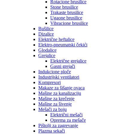
Rotacione brusilice
Stone brusilice
Trakaste brusilice
Ugaone brusilice
Vibracione brusilice
Bušilice
Dizalice
Električne heftalice
Elektro-pneumatski čekići
Glodalice
Grejalice
Električne grejalice
Gasni grejači
Indukcione ploče
Industrijski ventilatori
Kompresori
Makaze za šišanje ovaca
Mašine za kanalizaciju
Mašine za krečenje
Mašine za šivenje
Mešači za boju
Električni mešači
Oprema za mešače
Pištolji za zagrevanje
Plazma sekači