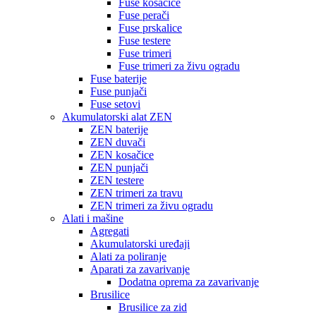
Fuse kosačice
Fuse perači
Fuse prskalice
Fuse testere
Fuse trimeri
Fuse trimeri za živu ogradu
Fuse baterije
Fuse punjači
Fuse setovi
Akumulatorski alat ZEN
ZEN baterije
ZEN duvači
ZEN kosačice
ZEN punjači
ZEN testere
ZEN trimeri za travu
ZEN trimeri za živu ogradu
Alati i mašine
Agregati
Akumulatorski uređaji
Alati za poliranje
Aparati za zavarivanje
Dodatna oprema za zavarivanje
Brusilice
Brusilice za zid