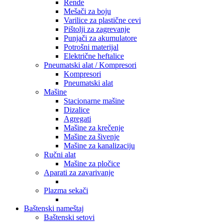
Rende
Mešači za boju
Varilice za plastične cevi
Pištolji za zagrevanje
Punjači za akumulatore
Potrošni materijal
Električne heftalice
Pneumatski alat / Kompresori
Kompresori
Pneumatski alat
Mašine
Stacionarne mašine
Dizalice
Agregati
Mašine za krečenje
Mašine za šivenje
Mašine za kanalizaciju
Ručni alat
Mašine za pločice
Aparati za zavarivanje
Plazma sekači
Baštenski nameštaj
Baštenski setovi