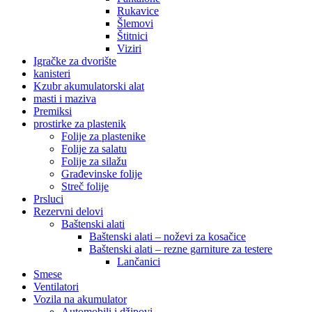
Rukavice
Šlemovi
Štitnici
Viziri
Igračke za dvorište
kanisteri
Kzubr akumulatorski alat
masti i maziva
Premiksi
prostirke za plastenik
Folije za plastenike
Folije za salatu
Folije za silažu
Građevinske folije
Streč folije
Prsluci
Rezervni delovi
Baštenski alati
Baštenski alati – noževi za kosačice
Baštenski alati – rezne garniture za testere
Lančanici
Smese
Ventilatori
Vozila na akumulator
Automobili i džipovi