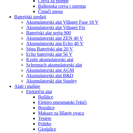
Creva za pumpe
Baštenska creva i oprema
Čistači snega
Baterijski uređaji
Akumulatorski alat Villager Fuse 18 V
Akumulatorski alat Villager Fix
Baterijski alat serija 900
Akumulatorski alat ZEN 40 V
Akumulatorski alat Echo 40 V
Stiga Baterijski alat 20 V
Echo baterijski alat 56 V
Kzubr akumulatorski alat
Scheppach akumulatorski alat
Akumulatorski alat AGM
Akumulatorski alat B&D
Akumulatorski alat Stanley
Alati i mašine
Električni alat
Bušilice
Elektro-pneumatski čekići
Brusilice
Makaze za šišanje ovaca
Testere
Polirke
Glodalice