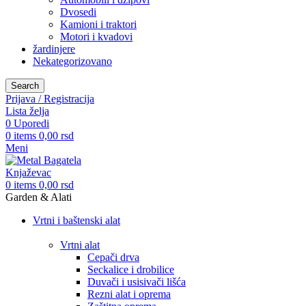
Dvosedi
Kamioni i traktori
Motori i kvadovi
žardinjere
Nekategorizovano
Search
Prijava / Registracija
Lista želja
0
Uporedi
0
items
0,00
rsd
Meni
0
items
0,00
rsd
Garden & Alati
Vrtni i baštenski alat
Vrtni alat
Cepači drva
Seckalice i drobilice
Duvači i usisivači lišća
Rezni alat i oprema