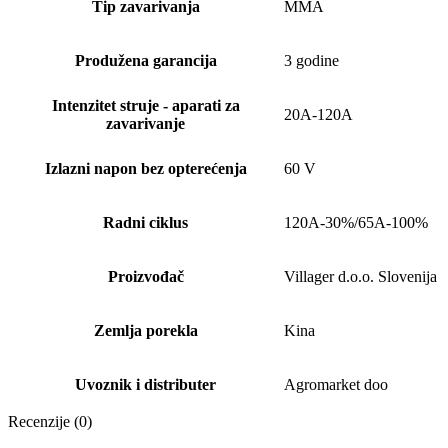
Tip zavarivanja
MMA
Produžena garancija
3 godine
Intenzitet struje - aparati za
20A-120A
zavarivanje
Izlazni napon bez opterećenja
60 V
Radni ciklus
120A-30%/65A-100%
Proizvođač
Villager d.o.o. Slovenija
Zemlja porekla
Kina
Uvoznik i distributer
Agromarket doo
Recenzije (0)