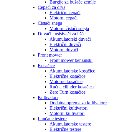
Burgije za bušače zemlje
Cepači za drva
Električni cepači
Motorni cepači
Čistači snega
Motorni čistači snega
Duvači i usisivači za lišće
Akumulatorski duvači
Električni duvači
Motorni duvači
Front mower
Front mower benzinski
Kosačice
Akumulatorske kosačice
Električne kosačice
Motorne kosačice
Ručna cilinder kosačica
Zero Turn kosačice
Kultivatori
Dodatna oprema za kultivatore
Električni kultivatori
Motorni kultivatori
Lančane testere
Akumulatorske testere
Električne testere