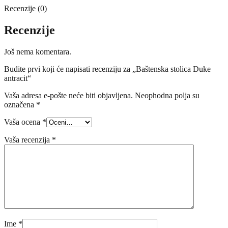
Recenzije (0)
Recenzije
Još nema komentara.
Budite prvi koji će napisati recenziju za „Baštenska stolica Duke
antracit“
Vaša adresa e-pošte neće biti objavljena.
Neophodna polja su
označena
*
Vaša ocena
*
Vaša recenzija
*
Ime
*