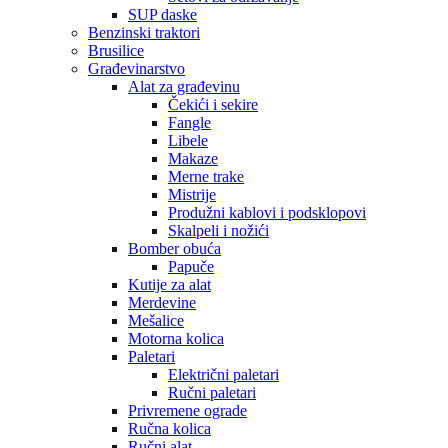
SUP daske
Benzinski traktori
Brusilice
Građevinarstvo
Alat za građevinu
Čekići i sekire
Fangle
Libele
Makaze
Merne trake
Mistrije
Produžni kablovi i podsklopovi
Skalpeli i nožići
Bomber obuća
Papuče
Kutije za alat
Merdevine
Mešalice
Motorna kolica
Paletari
Električni paletari
Ručni paletari
Privremene ograde
Ručna kolica
Ručni alat