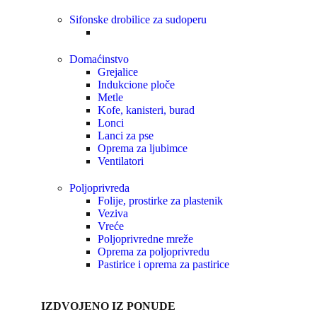
Sifonske drobilice za sudoperu
Domaćinstvo
Grejalice
Indukcione ploče
Metle
Kofe, kanisteri, burad
Lonci
Lanci za pse
Oprema za ljubimce
Ventilatori
Poljoprivreda
Folije, prostirke za plastenik
Veziva
Vreće
Poljoprivredne mreže
Oprema za poljoprivredu
Pastirice i oprema za pastirice
IZDVOJENO IZ PONUDE