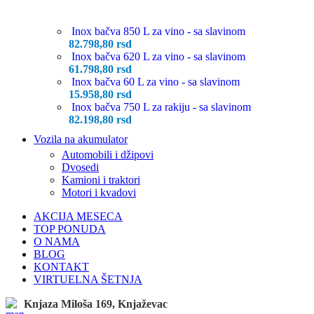
Inox bačva 850 L za vino - sa slavinom
82.798,80
rsd
Inox bačva 620 L za vino - sa slavinom
61.798,80
rsd
Inox bačva 60 L za vino - sa slavinom
15.958,80
rsd
Inox bačva 750 L za rakiju - sa slavinom
82.198,80
rsd
Vozila na akumulator
Automobili i džipovi
Dvosedi
Kamioni i traktori
Motori i kvadovi
AKCIJA MESECA
TOP PONUDA
O NAMA
BLOG
KONTAKT
VIRTUELNA ŠETNJA
Knjaza Miloša 169, Knjaževac