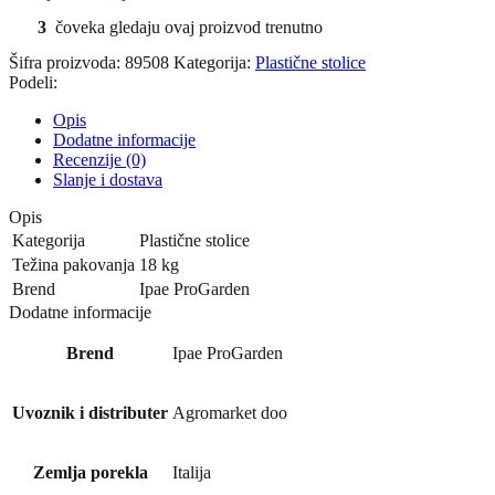
3
čoveka gledaju ovaj proizvod trenutno
Šifra proizvoda:
89508
Kategorija:
Plastične stolice
Podeli:
Opis
Dodatne informacije
Recenzije (0)
Slanje i dostava
Opis
Kategorija
Plastične stolice
Težina pakovanja
18 kg
Brend
Ipae ProGarden
Dodatne informacije
Brend
Ipae ProGarden
Uvoznik i distributer
Agromarket doo
Zemlja porekla
Italija