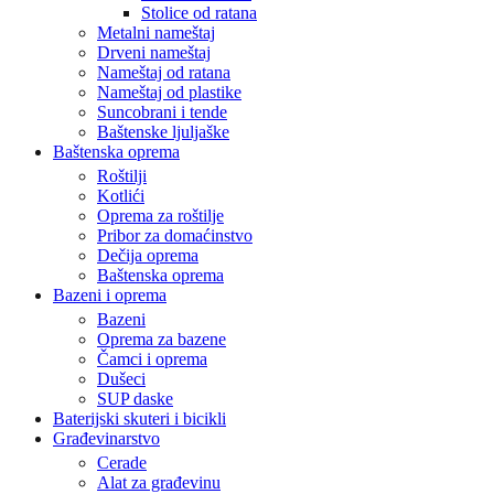
Stolice od ratana
Metalni nameštaj
Drveni nameštaj
Nameštaj od ratana
Nameštaj od plastike
Suncobrani i tende
Baštenske ljuljaške
Baštenska oprema
Roštilji
Kotlići
Oprema za roštilje
Pribor za domaćinstvo
Dečija oprema
Baštenska oprema
Bazeni i oprema
Bazeni
Oprema za bazene
Čamci i oprema
Dušeci
SUP daske
Baterijski skuteri i bicikli
Građevinarstvo
Cerade
Alat za građevinu