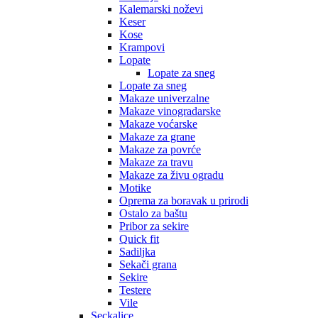
Kalemarski noževi
Keser
Kose
Krampovi
Lopate
Lopate za sneg
Lopate za sneg
Makaze univerzalne
Makaze vinogradarske
Makaze voćarske
Makaze za grane
Makaze za povrće
Makaze za travu
Makaze za živu ogradu
Motike
Oprema za boravak u prirodi
Ostalo za baštu
Pribor za sekire
Quick fit
Sadiljka
Sekači grana
Sekire
Testere
Vile
Seckalice