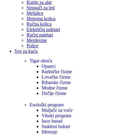
Kutije za alat
Strugači za led
Mešalice
Motorna kolica
Ručna kolica
Električni paletari
Ručni paletari
Merdevine
Police
Sve za kuću
Tigar obuća
Opanci
Radničke čizme
Lovačke čizme
Ribarske čizme
Modne čizme
Dečije čizme
Enološki program
Muljače za voće
Vinski program
Inox burad
Stakleni baloni
Merenje