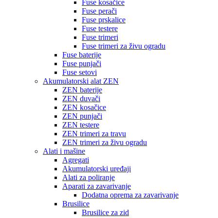
Fuse kosačice
Fuse perači
Fuse prskalice
Fuse testere
Fuse trimeri
Fuse trimeri za živu ogradu
Fuse baterije
Fuse punjači
Fuse setovi
Akumulatorski alat ZEN
ZEN baterije
ZEN duvači
ZEN kosačice
ZEN punjači
ZEN testere
ZEN trimeri za travu
ZEN trimeri za živu ogradu
Alati i mašine
Agregati
Akumulatorski uređaji
Alati za poliranje
Aparati za zavarivanje
Dodatna oprema za zavarivanje
Brusilice
Brusilice za zid