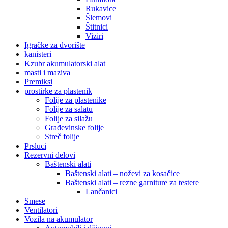
Rukavice
Šlemovi
Štitnici
Viziri
Igračke za dvorište
kanisteri
Kzubr akumulatorski alat
masti i maziva
Premiksi
prostirke za plastenik
Folije za plastenike
Folije za salatu
Folije za silažu
Građevinske folije
Streč folije
Prsluci
Rezervni delovi
Baštenski alati
Baštenski alati – noževi za kosačice
Baštenski alati – rezne garniture za testere
Lančanici
Smese
Ventilatori
Vozila na akumulator