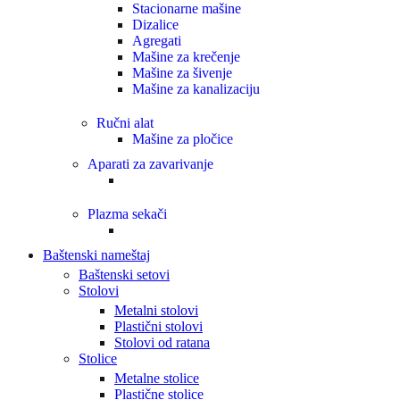
Stacionarne mašine
Dizalice
Agregati
Mašine za krečenje
Mašine za šivenje
Mašine za kanalizaciju
Ručni alat
Mašine za pločice
Aparati za zavarivanje
Plazma sekači
Baštenski nameštaj
Baštenski setovi
Stolovi
Metalni stolovi
Plastični stolovi
Stolovi od ratana
Stolice
Metalne stolice
Plastične stolice