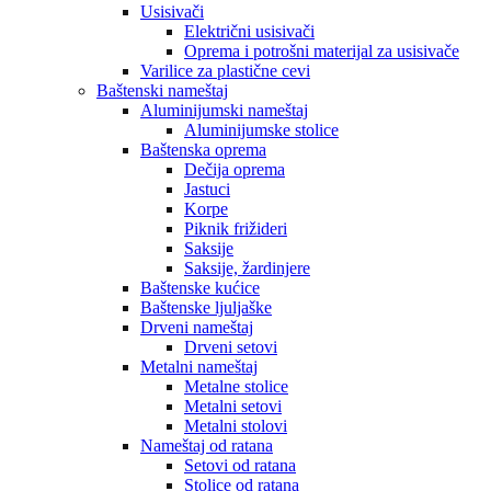
Usisivači
Električni usisivači
Oprema i potrošni materijal za usisivače
Varilice za plastične cevi
Baštenski nameštaj
Aluminijumski nameštaj
Aluminijumske stolice
Baštenska oprema
Dečija oprema
Jastuci
Korpe
Piknik frižideri
Saksije
Saksije, žardinjere
Baštenske kućice
Baštenske ljuljaške
Drveni nameštaj
Drveni setovi
Metalni nameštaj
Metalne stolice
Metalni setovi
Metalni stolovi
Nameštaj od ratana
Setovi od ratana
Stolice od ratana