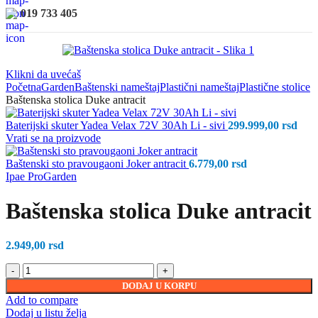
019 733 405
Klikni da uvećaš
Početna
Garden
Baštenski nameštaj
Plastični nameštaj
Plastične stolice
Baštenska stolica Duke antracit
Baterijski skuter Yadea Velax 72V 30Ah Li - sivi
299.999,00
rsd
Vrati se na proizvode
Baštenski sto pravougaoni Joker antracit
6.779,00
rsd
Ipae ProGarden
Baštenska stolica Duke antracit
2.949,00
rsd
DODAJ U KORPU
Add to compare
Dodaj u listu želja