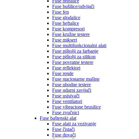
Fuse brusilice
Fuse bušilice/odvijači
Fuse fen
Fuse glodalice
Fuse heftalice
Fuse kompresori
Fuse kružne testere
Fuse mikseri
Fuse multifunkcionalni alati
Fuse pištolji za farbanje
Fuse pištolji za silikon
Fuse povratne testere
Fuse reflektori
Fuse rende
Fuse stacionarne mašine
Fuse ubodne testere
Fuse udarni zavijači
Fuse usisivači
Fuse ventilatori
Fuse vibracione brusilice
Fuse zvučnici
Fuse baštenski alat
Fuse alati za vezivanje
Fuse čistači
Fuse duvači