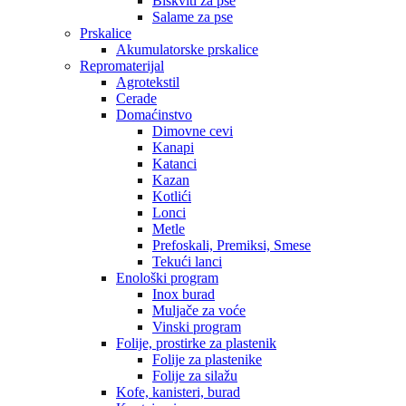
Biskviti za pse
Salame za pse
Prskalice
Akumulatorske prskalice
Repromaterijal
Agrotekstil
Cerade
Domaćinstvo
Dimovne cevi
Kanapi
Katanci
Kazan
Kotlići
Lonci
Metle
Prefoskali, Premiksi, Smese
Tekući lanci
Enološki program
Inox burad
Muljače za voće
Vinski program
Folije, prostirke za plastenik
Folije za plastenike
Folije za silažu
Kofe, kanisteri, burad