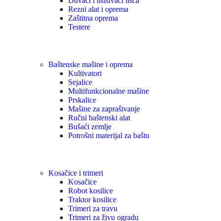
Duvači i usisivači lišća
Rezni alat i oprema
Zaštitna oprema
Testere
Baštenske mašine i oprema
Kultivatori
Sejalice
Multifunkcionalne mašine
Prskalice
Mašine za zaprašivanje
Ručni baštenski alat
Bušaći zemlje
Potrošni materijal za baštu
Kosačice i trimeri
Kosačice
Robot kosilice
Traktor kosilice
Trimeri za travu
Trimeri za živu ogradu