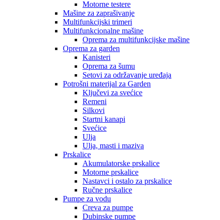
Motorne testere
Mašine za zaprašivanje
Multifunkcijski trimeri
Multifunkcionalne mašine
Oprema za multifunkcijske mašine
Oprema za garden
Kanisteri
Oprema za šumu
Setovi za održavanje uređaja
Potrošni materijal za Garden
Ključevi za svećice
Remeni
Silkovi
Startni kanapi
Svećice
Ulja
Ulja, masti i maziva
Prskalice
Akumulatorske prskalice
Motorne prskalice
Nastavci i ostalo za prskalice
Ručne prskalice
Pumpe za vodu
Creva za pumpe
Dubinske pumpe