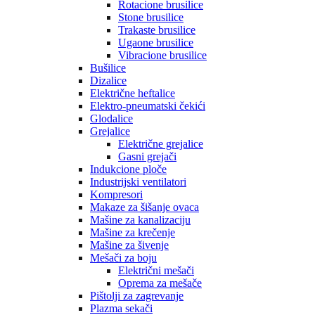
Rotacione brusilice
Stone brusilice
Trakaste brusilice
Ugaone brusilice
Vibracione brusilice
Bušilice
Dizalice
Električne heftalice
Elektro-pneumatski čekići
Glodalice
Grejalice
Električne grejalice
Gasni grejači
Indukcione ploče
Industrijski ventilatori
Kompresori
Makaze za šišanje ovaca
Mašine za kanalizaciju
Mašine za krečenje
Mašine za šivenje
Mešači za boju
Električni mešači
Oprema za mešače
Pištolji za zagrevanje
Plazma sekači