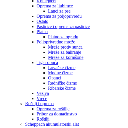
Kontejneri
Oprema za ljubimce
Lanci za pse
Oprema za poljoprivredu
Ostalo
Pastirice i oprema za pastirice
Platna
Platno za ogradu
Poljoprivredne mreže
Mreže protiv sunca
Mreže za baliranje
Mreže za kornišone
Tigar obuća
Lovačke čizme
Modne čizme
Opanci
Radničke čizme
Ribarske čizme
Veziva
Vreće
Roštilj i oprema
Oprema za roštilje
Pribor za domaćinstvo
Roštilji
Scheppach akumulatorski alat