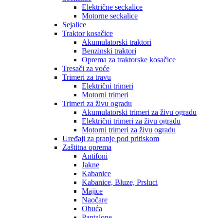
Električne seckalice
Motorne seckalice
Sejalice
Traktor kosačice
Akumulatorski traktori
Benzinski traktori
Oprema za traktorske kosačice
Tresači za voće
Trimeri za travu
Električni trimeri
Motorni trimeri
Trimeri za živu ogradu
Akumulatorski trimeri za živu ogradu
Električni trimeri za živu ogradu
Motorni trimeri za živu ogradu
Uređaji za pranje pod pritiskom
Zaštitna oprema
Antifoni
Jakne
Kabanice
Kabanice, Bluze, Prsluci
Majice
Naočare
Obuća
Pantalone