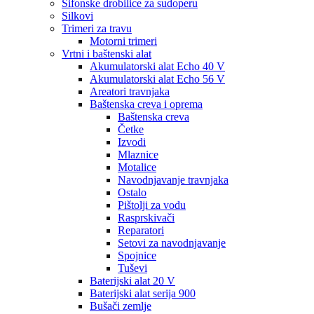
Sifonske drobilice za sudoperu
Silkovi
Trimeri za travu
Motorni trimeri
Vrtni i baštenski alat
Akumulatorski alat Echo 40 V
Akumulatorski alat Echo 56 V
Areatori travnjaka
Baštenska creva i oprema
Baštenska creva
Četke
Izvodi
Mlaznice
Motalice
Navodnjavanje travnjaka
Ostalo
Pištolji za vodu
Rasprskivači
Reparatori
Setovi za navodnjavanje
Spojnice
Tuševi
Baterijski alat 20 V
Baterijski alat serija 900
Bušači zemlje