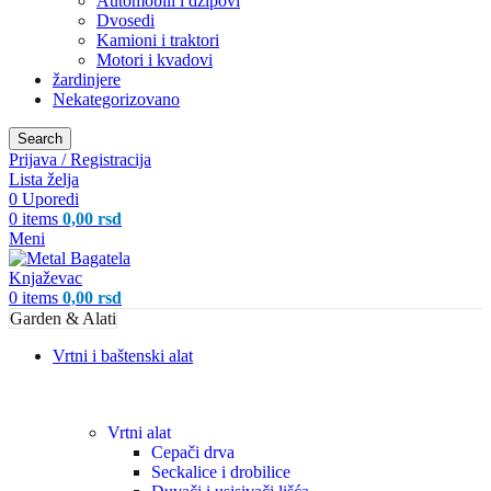
Automobili i džipovi
Dvosedi
Kamioni i traktori
Motori i kvadovi
žardinjere
Nekategorizovano
Search
Prijava / Registracija
Lista želja
0
Uporedi
0
items
0,00
rsd
Meni
0
items
0,00
rsd
Garden & Alati
Vrtni i baštenski alat
Vrtni alat
Cepači drva
Seckalice i drobilice