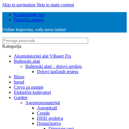
Skip to navigation
Skip to main content
Kontaktirajte nas
Najčešća pitanja
Online kupovina, vaša nova rutina!
Kategorija
Akumulatorski alat Villager Fix
Baštenski alati
Baštenski alati – delovi uređaja
Delovi lančanih testera
Bluze
burad
Creva za pumpe
Električni kultivatori
Garden
Agrorepromaterijal
Agrotekstil
Cerade
DDD sredstva
Domaćinstvo
Dimovne cevi