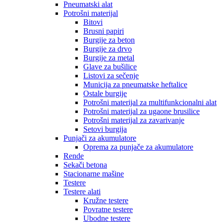
Pneumatski alat
Potrošni materijal
Bitovi
Brusni papiri
Burgije za beton
Burgije za drvo
Burgije za metal
Glave za bušilice
Listovi za sečenje
Municija za pneumatske heftalice
Ostale burgije
Potrošni materijal za multifunkcionalni alat
Potrošni materijal za ugaone brusilice
Potrošni materijal za zavarivanje
Setovi burgija
Punjači za akumulatore
Oprema za punjače za akumulatore
Rende
Sekači betona
Stacionarne mašine
Testere
Testere alati
Kružne testere
Povratne testere
Ubodne testere