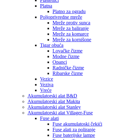
Plastenici
Platna
Platno za ogradu
Poljoprivredne mreže
Mreže protiv sunca
Mreže za baliranje
Mreže za komarce
Mreže za kornišone
Tigar obuća
Lovačke čizme
Modne čizme
Opanci
Radničke čizme
Ribarske čizme
Vezice
Veziva
Vreće
Akumulatorski alat B&D
Akumulatorski alat Makita
Akumulatorski alat Stanley
Akumulatorski alat Villager-Fuse
Fuse alati
Fuse akumulatoski čekići
Fuse alati za poliranje
Fuse baterijske lampe