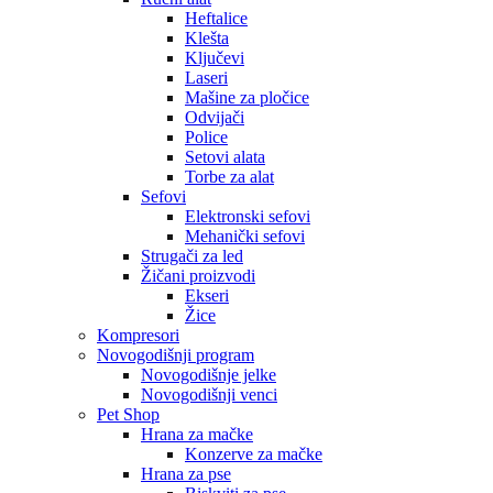
Heftalice
Klešta
Ključevi
Laseri
Mašine za pločice
Odvijači
Police
Setovi alata
Torbe za alat
Sefovi
Elektronski sefovi
Mehanički sefovi
Strugači za led
Žičani proizvodi
Ekseri
Žice
Kompresori
Novogodišnji program
Novogodišnje jelke
Novogodišnji venci
Pet Shop
Hrana za mačke
Konzerve za mačke
Hrana za pse