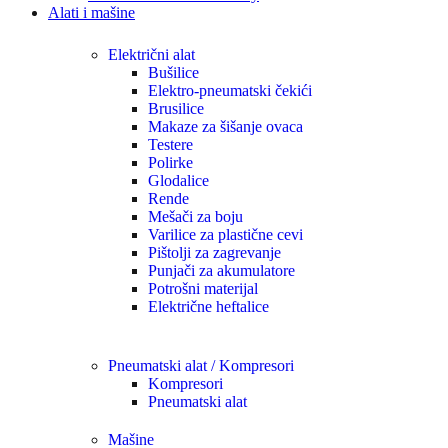
Alati i mašine
Električni alat
Bušilice
Elektro-pneumatski čekići
Brusilice
Makaze za šišanje ovaca
Testere
Polirke
Glodalice
Rende
Mešači za boju
Varilice za plastične cevi
Pištolji za zagrevanje
Punjači za akumulatore
Potrošni materijal
Električne heftalice
Pneumatski alat / Kompresori
Kompresori
Pneumatski alat
Mašine