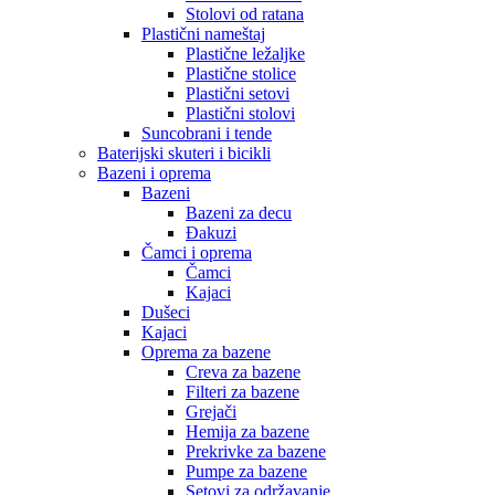
Stolovi od ratana
Plastični nameštaj
Plastične ležaljke
Plastične stolice
Plastični setovi
Plastični stolovi
Suncobrani i tende
Baterijski skuteri i bicikli
Bazeni i oprema
Bazeni
Bazeni za decu
Đakuzi
Čamci i oprema
Čamci
Kajaci
Dušeci
Kajaci
Oprema za bazene
Creva za bazene
Filteri za bazene
Grejači
Hemija za bazene
Prekrivke za bazene
Pumpe za bazene
Setovi za održavanje