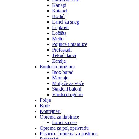
Kanapi
Katanci
Kotlići
Lanci za sneg
Lepkovi
Ložišta
Metle
Pojilice i hranilice
Prefoskali
Tekući lanci
Zemlja
Enološki program
Inox burad
Merenje
Muljače za voće
Stakleni baloni
Vinski program
Folije
Kofe
Kontejneri
Oprema za ljubimce
Lanci za pse
Oprema za poljoprivredu
Pastirice i oprema za pastirice