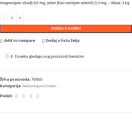
magnezijum oksid) 6,5 mg, selen (kao natrijum selenit) 0,3 mg. – Masa: 3 kg
DODAJ U KORPU
Add to compare
Dodaj u listu želja
3
čoveka gledaju ovaj proizvod trenutno
Šifra proizvoda:
70450
Kategorija:
Nekategorizovano
Podeli: