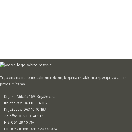
Trgovina na malo metalnom robom, bojama i staklom u specijalizovanim
prodavnicama
Knjaza Miloša 169, Knjaževac
Knjaževac: 063 80 54 187
Knjaževac: 063 10 10 187
Zaječar: 065 80 54 187
Niš: 064 29 10 764
PIB 105210166 | MBR 20338024