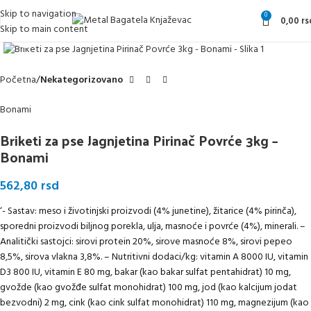
Skip to navigation
0
0,00
rs
Skip to main content
Klikni da uvećaš
Početna
Nekategorizovano
Bonami
Briketi za pse Jagnjetina Pirinač Povrće 3kg –
Bonami
562,80
rsd
‘- Sastav: meso i životinjski proizvodi (4% junetine), žitarice (4% pirinča),
sporedni proizvodi biljnog porekla, ulja, masnoće i povrće (4%), minerali. –
Analitički sastojci: sirovi protein 20%, sirove masnoće 8%, sirovi pepeo
8,5%, sirova vlakna 3,8%. – Nutritivni dodaci/kg: vitamin A 8000 IU, vitamin
D3 800 IU, vitamin E 80 mg, bakar (kao bakar sulfat pentahidrat) 10 mg,
gvožde (kao gvožđe sulfat monohidrat) 100 mg, jod (kao kalcijum jodat
bezvodni) 2 mg, cink (kao cink sulfat monohidrat) 110 mg, magnezijum (kao