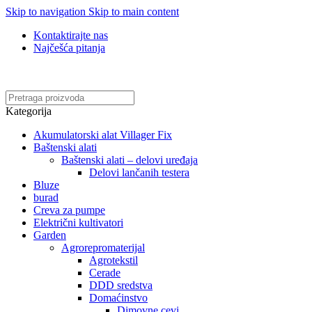
Skip to navigation
Skip to main content
Kontaktirajte nas
Najčešća pitanja
Online kupovina, vaša nova rutina!
Kategorija
Akumulatorski alat Villager Fix
Baštenski alati
Baštenski alati – delovi uređaja
Delovi lančanih testera
Bluze
burad
Creva za pumpe
Električni kultivatori
Garden
Agrorepromaterijal
Agrotekstil
Cerade
DDD sredstva
Domaćinstvo
Dimovne cevi