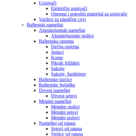
Usisivači
Električni usisivači
Oprema i potrošni materijal za usisivače
Varilice za plastične cevi
Baštenski nameštaj
Aluminijumski nameštaj
Aluminijumske stolice
Baštenska oprema
Dečija oprema
Jastuci
Korpe
Piknik frižideri
Saksije
Saksije, žardinjere
Baštenske kućice
Baštenske ljuljaške
Drveni nameštaj
Drveni setovi
Metalni nameštaj
Metalne stolice
Metalni setovi
Metalni stolovi
Nameštaj od ratana
Setovi od ratana
Stolice od ratana