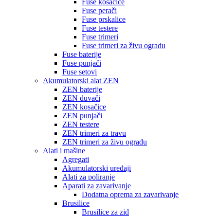
Fuse kosačice
Fuse perači
Fuse prskalice
Fuse testere
Fuse trimeri
Fuse trimeri za živu ogradu
Fuse baterije
Fuse punjači
Fuse setovi
Akumulatorski alat ZEN
ZEN baterije
ZEN duvači
ZEN kosačice
ZEN punjači
ZEN testere
ZEN trimeri za travu
ZEN trimeri za živu ogradu
Alati i mašine
Agregati
Akumulatorski uređaji
Alati za poliranje
Aparati za zavarivanje
Dodatna oprema za zavarivanje
Brusilice
Brusilice za zid