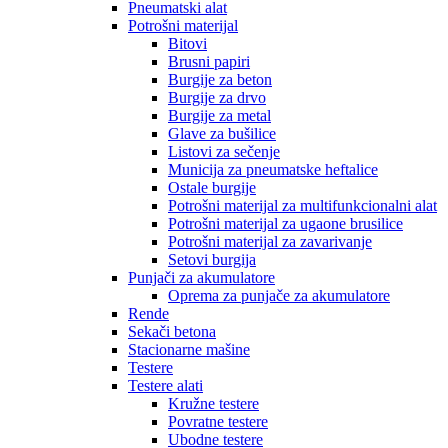
Pneumatski alat
Potrošni materijal
Bitovi
Brusni papiri
Burgije za beton
Burgije za drvo
Burgije za metal
Glave za bušilice
Listovi za sečenje
Municija za pneumatske heftalice
Ostale burgije
Potrošni materijal za multifunkcionalni alat
Potrošni materijal za ugaone brusilice
Potrošni materijal za zavarivanje
Setovi burgija
Punjači za akumulatore
Oprema za punjače za akumulatore
Rende
Sekači betona
Stacionarne mašine
Testere
Testere alati
Kružne testere
Povratne testere
Ubodne testere