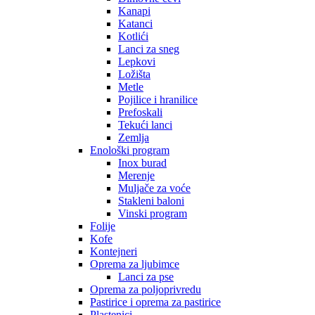
Kanapi
Katanci
Kotlići
Lanci za sneg
Lepkovi
Ložišta
Metle
Pojilice i hranilice
Prefoskali
Tekući lanci
Zemlja
Enološki program
Inox burad
Merenje
Muljače za voće
Stakleni baloni
Vinski program
Folije
Kofe
Kontejneri
Oprema za ljubimce
Lanci za pse
Oprema za poljoprivredu
Pastirice i oprema za pastirice
Plastenici