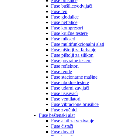
Fuse brusilice
Fuse bušilice/odvijači
Fuse fen
Fuse glodalice
Fuse heftalice
Fuse kompresori
Fuse kružne testere
Fuse mikseri
Fuse multifunkcionalni alati
Fuse pištolji za farbanje
Fuse pištolji za silikon
Fuse povratne testere
Fuse reflektori
Fuse rende
Fuse stacionarne mašine
Fuse ubodne testere
Fuse udarni zavijači
Fuse usisivači
Fuse ventilatori
Fuse vibracione brusilice
Fuse zvučnici
Fuse baštenski alat
Fuse alati za vezivanje
Fuse čistači
Fuse duvači