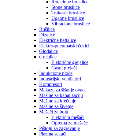
Rotacione brusilice
Stone brusilice
Trakaste brusilice
Ugaone brusilice
Vibracione brusilice
Bušilice
Dizalice
Električne heftalice
Elektro-pneumatski čekići
Glodalice
Grejalice
Električne grejalice
Gasni grejači
Indukcione ploče
Industrijski ventilatori
Kompresori
Makaze za šišanje ovaca
Mašine za kanalizaciju
Mašine za krečenje
Mašine za šivenje
Mešači za boju
Električni mešači
Oprema za mešače
Pištolji za zagrevanje
Plazma sekači