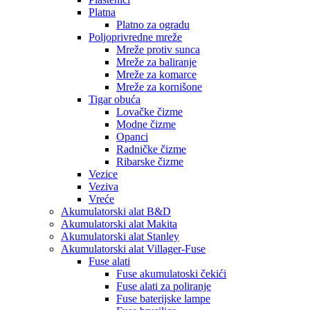
Platna
Platno za ogradu
Poljoprivredne mreže
Mreže protiv sunca
Mreže za baliranje
Mreže za komarce
Mreže za kornišone
Tigar obuća
Lovačke čizme
Modne čizme
Opanci
Radničke čizme
Ribarske čizme
Vezice
Veziva
Vreće
Akumulatorski alat B&D
Akumulatorski alat Makita
Akumulatorski alat Stanley
Akumulatorski alat Villager-Fuse
Fuse alati
Fuse akumulatoski čekići
Fuse alati za poliranje
Fuse baterijske lampe