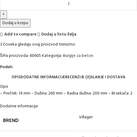
Dodaj u korpu
Add to compare
Dodaj u listu želja
3
čoveka gledaju ovaj proizvod trenutno
Šifra proizvoda:
60605
Kategorija:
Burgije za beton
Podeli:
OPIS
DODATNE INFORMACIJE
RECENZIJE (0)
SLANJE I DOSTAVA
Opis
– Prečnik: 14 mm – Dužina: 260 mm – Radna dužina: 200 mm – Br.sekača: 2
Dodatne informacije
Villager
BREND