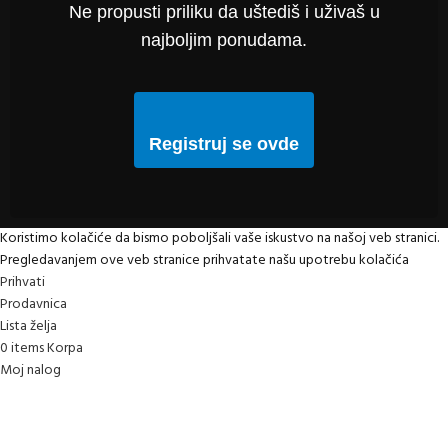
Ne propusti priliku da uštediš i uživaš u
najboljim ponudama.
Registruj se ovde
Koristimo kolačiće da bismo poboljšali vaše iskustvo na našoj veb stranici.
Pregledavanjem ove veb stranice prihvatate našu upotrebu kolačića
Prihvati
Prodavnica
Lista želja
0
items
Korpa
Moj nalog