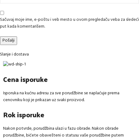
Sačuvaj moje ime, e-poštu i veb mesto u ovom pregledaču veba za sledeći
put kada komentarišem.
Slanje i dostava
Cena isporuke
Isporuka na kućnu adresu za sve porudžbine se naplaćuje prema
cenovniku koji je prikazan uz svaki proizvod.
Rok isporuke
Nakon potvrde, porudžbina ulazi u fazu obrade. Nakon obrade
porudžbine, bićete obavešteni o statusu vaše porudžbine putem