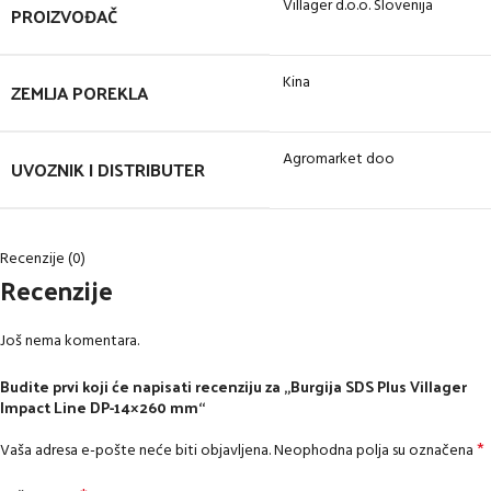
Villager d.o.o. Slovenija
PROIZVOĐAČ
Kina
ZEMLJA POREKLA
Agromarket doo
UVOZNIK I DISTRIBUTER
Recenzije (0)
Recenzije
Još nema komentara.
Budite prvi koji će napisati recenziju za „Burgija SDS Plus Villager
Impact Line DP-14×260 mm“
*
Vaša adresa e-pošte neće biti objavljena.
Neophodna polja su označena