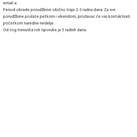
email-a.
Period obrade porudžbine obično traje 2-3 radna dana. Za sve
porudžbine poslate petkom i vikendom, prodavac će vas kontaktirati
početkom naredne nedelje.
Od tog trenutka rok isporuke je 5 radnih dana.