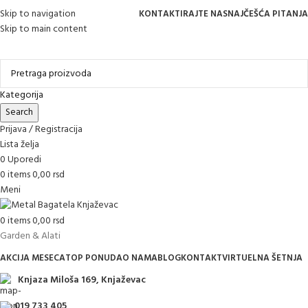
Skip to navigation
KONTAKTIRAJTE NAS
NAJČEŠĆA PITANJA
Skip to main content
Online kupovina, vaša nova rutina!
Kategorija
Search
Prijava / Registracija
Lista želja
0
Uporedi
0
items
0,00
rsd
Meni
0
items
0,00
rsd
Garden & Alati
AKCIJA MESECA
TOP PONUDA
O NAMA
BLOG
KONTAKT
VIRTUELNA ŠETNJA
Knjaza Miloša 169, Knjaževac
019 733 405