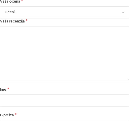
*
Vaša ocena
*
Vaša recenzija
*
Ime
*
E-pošta