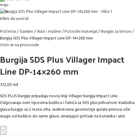
Klikni da uvećaš
Početna
Garden
Alati i mašine
Potrošni materijal
Burgije za beton
Burgija SDS Plus Villager Impact Line DP-14×260 mm
Vrati se na proizvode
Burgija SDS Plus Villager Impact
Line DP-14×260 mm
372,00
rsd
SDS PLUS burgije pripadaju novoj liniji Villager burgija Impact Line.
Odgovaraju svim tipovima bušilica i čekića sa SDS plus prihvatom. Karbidna
glava burgije sa 2 rezna vrha. Jedinstvena geometrija spirale prenosi više
snage od bušilice do same glave, smanjujući pritisak na korisnika i alat.