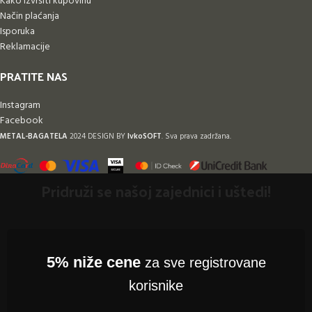
Kako izvršiti kupovinu
Način plaćanja
Isporuka
Reklamacije
PRATITE NAS
Instagram
Facebook
METAL-BAGATELA
2024 DESIGN BY
IvkoSOFT
. Sva prava zadržana.
Pridruži se našoj zajednici i uštedi!
5% niže cene
za sve registrovane
korisnike