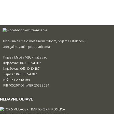
Trgovina na malo metalnom robom, bojama i staklom u
specijalizovanim prodavnicama
Knjaza Miloša 169, Knjaževac
Knjaževac: 063 80 54 187
Knjaževac: 063 10 10 187
Zaječar: 065 80 54 187
Niš: 064 29 10 764
PIB 105210166 | MBR 20338024
NEDAVNE OBJAVE