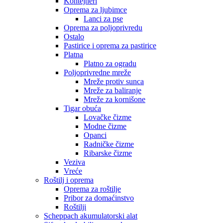
Kontejneri
Oprema za ljubimce
Lanci za pse
Oprema za poljoprivredu
Ostalo
Pastirice i oprema za pastirice
Platna
Platno za ogradu
Poljoprivredne mreže
Mreže protiv sunca
Mreže za baliranje
Mreže za kornišone
Tigar obuća
Lovačke čizme
Modne čizme
Opanci
Radničke čizme
Ribarske čizme
Veziva
Vreće
Roštilj i oprema
Oprema za roštilje
Pribor za domaćinstvo
Roštilji
Scheppach akumulatorski alat