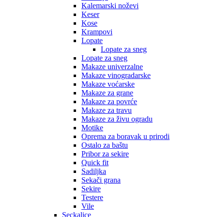
Kalemarski noževi
Keser
Kose
Krampovi
Lopate
Lopate za sneg
Lopate za sneg
Makaze univerzalne
Makaze vinogradarske
Makaze voćarske
Makaze za grane
Makaze za povrće
Makaze za travu
Makaze za živu ogradu
Motike
Oprema za boravak u prirodi
Ostalo za baštu
Pribor za sekire
Quick fit
Sadiljka
Sekači grana
Sekire
Testere
Vile
Seckalice