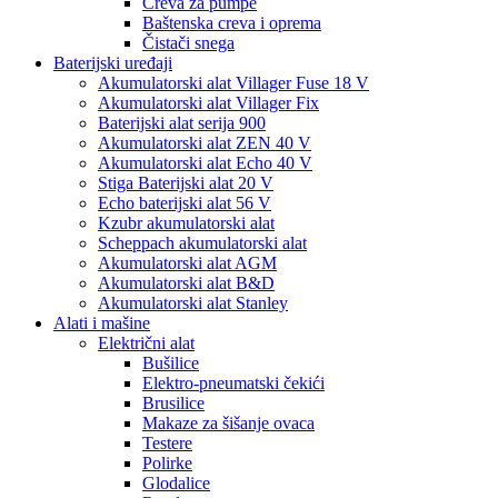
Creva za pumpe
Baštenska creva i oprema
Čistači snega
Baterijski uređaji
Akumulatorski alat Villager Fuse 18 V
Akumulatorski alat Villager Fix
Baterijski alat serija 900
Akumulatorski alat ZEN 40 V
Akumulatorski alat Echo 40 V
Stiga Baterijski alat 20 V
Echo baterijski alat 56 V
Kzubr akumulatorski alat
Scheppach akumulatorski alat
Akumulatorski alat AGM
Akumulatorski alat B&D
Akumulatorski alat Stanley
Alati i mašine
Električni alat
Bušilice
Elektro-pneumatski čekići
Brusilice
Makaze za šišanje ovaca
Testere
Polirke
Glodalice