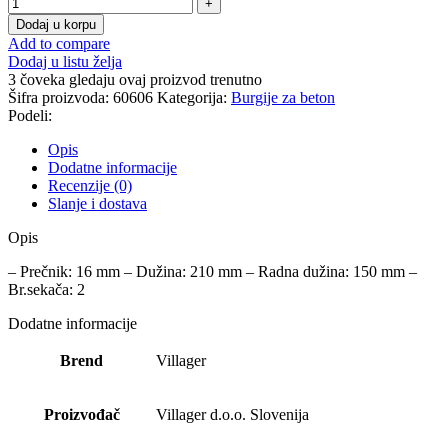
Dodaj u korpu
Add to compare
Dodaj u listu želja
3
čoveka gledaju ovaj proizvod trenutno
Šifra proizvoda:
60606
Kategorija:
Burgije za beton
Podeli:
Opis
Dodatne informacije
Recenzije (0)
Slanje i dostava
Opis
– Prečnik: 16 mm – Dužina: 210 mm – Radna dužina: 150 mm –
Br.sekača: 2
Dodatne informacije
Brend
Villager
Proizvođač
Villager d.o.o. Slovenija