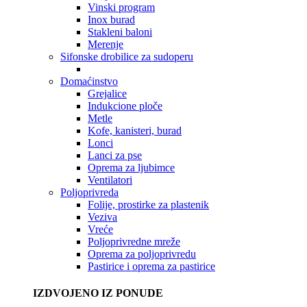
Vinski program
Inox burad
Stakleni baloni
Merenje
Sifonske drobilice za sudoperu
Domaćinstvo
Grejalice
Indukcione ploče
Metle
Kofe, kanisteri, burad
Lonci
Lanci za pse
Oprema za ljubimce
Ventilatori
Poljoprivreda
Folije, prostirke za plastenik
Veziva
Vreće
Poljoprivredne mreže
Oprema za poljoprivredu
Pastirice i oprema za pastirice
IZDVOJENO IZ PONUDE