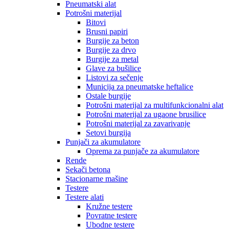
Pneumatski alat
Potrošni materijal
Bitovi
Brusni papiri
Burgije za beton
Burgije za drvo
Burgije za metal
Glave za bušilice
Listovi za sečenje
Municija za pneumatske heftalice
Ostale burgije
Potrošni materijal za multifunkcionalni alat
Potrošni materijal za ugaone brusilice
Potrošni materijal za zavarivanje
Setovi burgija
Punjači za akumulatore
Oprema za punjače za akumulatore
Rende
Sekači betona
Stacionarne mašine
Testere
Testere alati
Kružne testere
Povratne testere
Ubodne testere