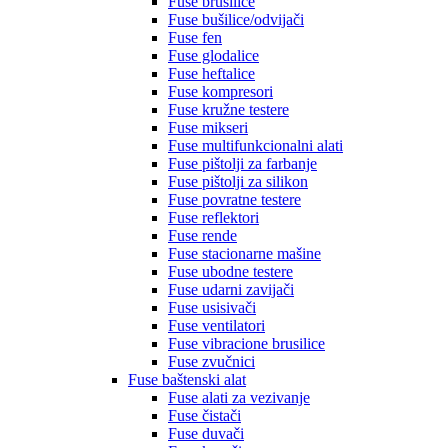
Fuse brusilice
Fuse bušilice/odvijači
Fuse fen
Fuse glodalice
Fuse heftalice
Fuse kompresori
Fuse kružne testere
Fuse mikseri
Fuse multifunkcionalni alati
Fuse pištolji za farbanje
Fuse pištolji za silikon
Fuse povratne testere
Fuse reflektori
Fuse rende
Fuse stacionarne mašine
Fuse ubodne testere
Fuse udarni zavijači
Fuse usisivači
Fuse ventilatori
Fuse vibracione brusilice
Fuse zvučnici
Fuse baštenski alat
Fuse alati za vezivanje
Fuse čistači
Fuse duvači