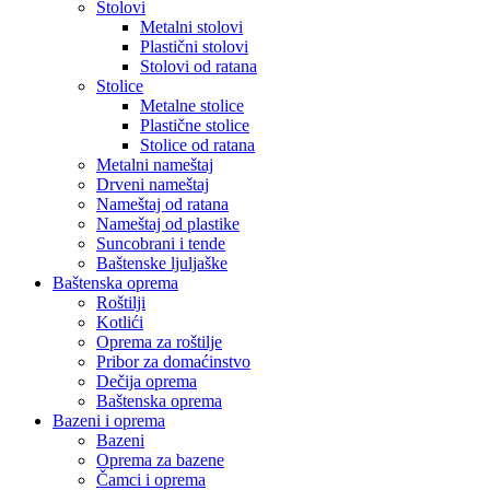
Stolovi
Metalni stolovi
Plastični stolovi
Stolovi od ratana
Stolice
Metalne stolice
Plastične stolice
Stolice od ratana
Metalni nameštaj
Drveni nameštaj
Nameštaj od ratana
Nameštaj od plastike
Suncobrani i tende
Baštenske ljuljaške
Baštenska oprema
Roštilji
Kotlići
Oprema za roštilje
Pribor za domaćinstvo
Dečija oprema
Baštenska oprema
Bazeni i oprema
Bazeni
Oprema za bazene
Čamci i oprema