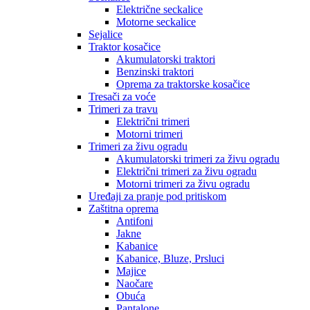
Električne seckalice
Motorne seckalice
Sejalice
Traktor kosačice
Akumulatorski traktori
Benzinski traktori
Oprema za traktorske kosačice
Tresači za voće
Trimeri za travu
Električni trimeri
Motorni trimeri
Trimeri za živu ogradu
Akumulatorski trimeri za živu ogradu
Električni trimeri za živu ogradu
Motorni trimeri za živu ogradu
Uređaji za pranje pod pritiskom
Zaštitna oprema
Antifoni
Jakne
Kabanice
Kabanice, Bluze, Prsluci
Majice
Naočare
Obuća
Pantalone