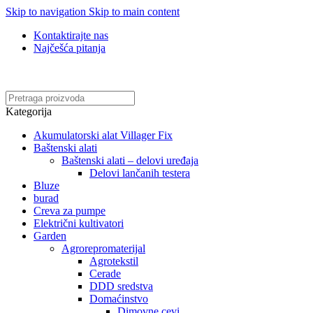
Skip to navigation
Skip to main content
Kontaktirajte nas
Najčešća pitanja
Online kupovina, vaša nova rutina!
Kategorija
Akumulatorski alat Villager Fix
Baštenski alati
Baštenski alati – delovi uređaja
Delovi lančanih testera
Bluze
burad
Creva za pumpe
Električni kultivatori
Garden
Agrorepromaterijal
Agrotekstil
Cerade
DDD sredstva
Domaćinstvo
Dimovne cevi