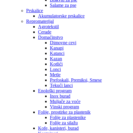
Salame za pse
Prskalice
Akumulatorske prskalice
Repromaterijal
Agrotekstil
Cerade
Domaćinstvo
Dimovne cevi
Kanapi
Katanci
Kazan
Kotlići
Lonci
Metle
Prefoskali, Premiksi, Smese
Tekući lanci
Enološki program
Inox burad
Muljače za voće
Vinski program
Folije, prostirke za plastenik
Folije za plastenike
Folije za silažu
Kofe, kanisteri, burad