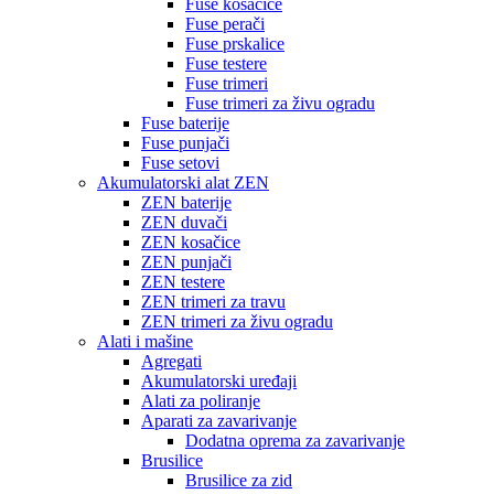
Fuse kosačice
Fuse perači
Fuse prskalice
Fuse testere
Fuse trimeri
Fuse trimeri za živu ogradu
Fuse baterije
Fuse punjači
Fuse setovi
Akumulatorski alat ZEN
ZEN baterije
ZEN duvači
ZEN kosačice
ZEN punjači
ZEN testere
ZEN trimeri za travu
ZEN trimeri za živu ogradu
Alati i mašine
Agregati
Akumulatorski uređaji
Alati za poliranje
Aparati za zavarivanje
Dodatna oprema za zavarivanje
Brusilice
Brusilice za zid