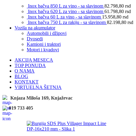
Inox bačva 850 L za vino - sa slavinom
82.798,80
rsd
Inox bačva 620 L za vino - sa slavinom
61.798,80
rsd
Inox bačva 60 L za vino - sa slavinom
15.958,80
rsd
Inox bačva 750 L za rakiju - sa slavinom
82.198,80
rsd
Vozila na akumulator
Automobili i džipovi
Dvosedi
Kamioni i traktori
Motori i kvadovi
AKCIJA MESECA
TOP PONUDA
O NAMA
BLOG
KONTAKT
VIRTUELNA ŠETNJA
Knjaza Miloša 169, Knjaževac
019 733 405