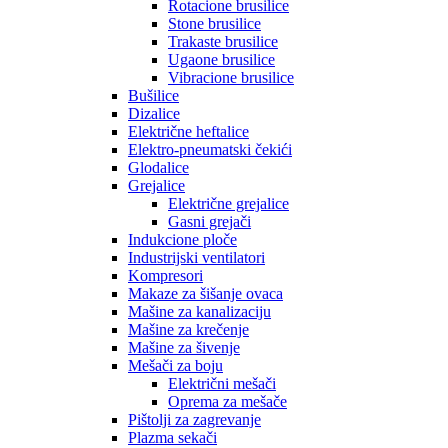
Rotacione brusilice
Stone brusilice
Trakaste brusilice
Ugaone brusilice
Vibracione brusilice
Bušilice
Dizalice
Električne heftalice
Elektro-pneumatski čekići
Glodalice
Grejalice
Električne grejalice
Gasni grejači
Indukcione ploče
Industrijski ventilatori
Kompresori
Makaze za šišanje ovaca
Mašine za kanalizaciju
Mašine za krečenje
Mašine za šivenje
Mešači za boju
Električni mešači
Oprema za mešače
Pištolji za zagrevanje
Plazma sekači