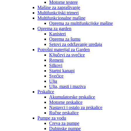
Motorne testere
Mašine za zaprašivanje
Multifunkcijski trimeri
Multifunkcionalne mašine
Oprema za multifunkcijske mašine
Oprema za garden
Kanisteri
Oprema za šumu
Setovi za održavanje uređaja
Potrošni materijal za Garden
Ključevi za svećice
Remeni
Silkovi
Startni kanapi
Svećice
Ulja
Ulja, masti i maziva
Prskalice
Akumulatorske prskalice
Motorne prskalice
Nastavci i ostalo za prskalice
Ručne prskalice
Pumpe za vodu
Creva za pumpe
Dubinske pumpe