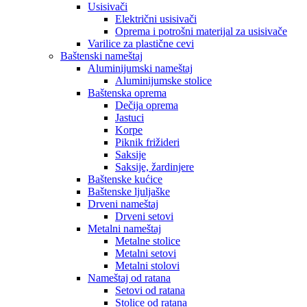
Usisivači
Električni usisivači
Oprema i potrošni materijal za usisivače
Varilice za plastične cevi
Baštenski nameštaj
Aluminijumski nameštaj
Aluminijumske stolice
Baštenska oprema
Dečija oprema
Jastuci
Korpe
Piknik frižideri
Saksije
Saksije, žardinjere
Baštenske kućice
Baštenske ljuljaške
Drveni nameštaj
Drveni setovi
Metalni nameštaj
Metalne stolice
Metalni setovi
Metalni stolovi
Nameštaj od ratana
Setovi od ratana
Stolice od ratana