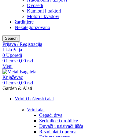
Dvosedi
Kamioni i traktori
Motori i kvadovi
žardinjere
Nekategorizovano
Search
Prijava / Registracija
Lista želja
0
Uporedi
0
items
0,00
rsd
Meni
0
items
0,00
rsd
Garden & Alati
Vrtni i baštenski alat
Vrtni alat
Cepači drva
Seckalice i drobilice
Duvači i usisivači lišća
Rezni alat i oprema