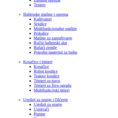
Zaštitna oprema
Testere
Baštenske mašine i oprema
Kultivatori
Sejalice
Multifunkcionalne mašine
Prskalice
Mašine za zaprašivanje
Ručni baštenski alat
Bušaći zemlje
Potrošni materijal za baštu
Kosačice i trimeri
Kosačice
Robot kosilice
Traktor kosilice
Trimeri za travu
Trimeri za živu ogradu
Multifunkcijski timeri
Uređaji za pranje i čišćenje
Uređaji za pranje
Usisivači
Pumpe