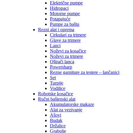
Električne pumpe
Hidropaci
Motorne pumpe
Potapajuće
Pumpe za baštu
Rezni alat i oprema
Cirkulari za trimere
Glave za trimere
Lanci
Noževi za kosačice
Noževi za trimere
Oštrači lanca
Powersharp
Rezne garniture za testere – lančanici
Set
Turpije
Vodilice
Robotske kosačice
Ručni baštenski alat
Akumulatorske makaze
Alat za vezivanje
Ašovi
Budak
Držalice
Grabulje