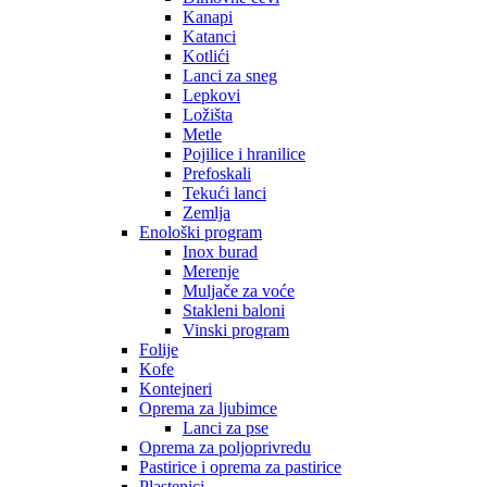
Kanapi
Katanci
Kotlići
Lanci za sneg
Lepkovi
Ložišta
Metle
Pojilice i hranilice
Prefoskali
Tekući lanci
Zemlja
Enološki program
Inox burad
Merenje
Muljače za voće
Stakleni baloni
Vinski program
Folije
Kofe
Kontejneri
Oprema za ljubimce
Lanci za pse
Oprema za poljoprivredu
Pastirice i oprema za pastirice
Plastenici