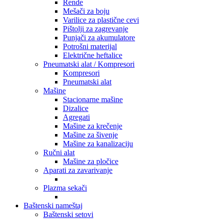
Rende
Mešači za boju
Varilice za plastične cevi
Pištolji za zagrevanje
Punjači za akumulatore
Potrošni materijal
Električne heftalice
Pneumatski alat / Kompresori
Kompresori
Pneumatski alat
Mašine
Stacionarne mašine
Dizalice
Agregati
Mašine za krečenje
Mašine za šivenje
Mašine za kanalizaciju
Ručni alat
Mašine za pločice
Aparati za zavarivanje
Plazma sekači
Baštenski nameštaj
Baštenski setovi