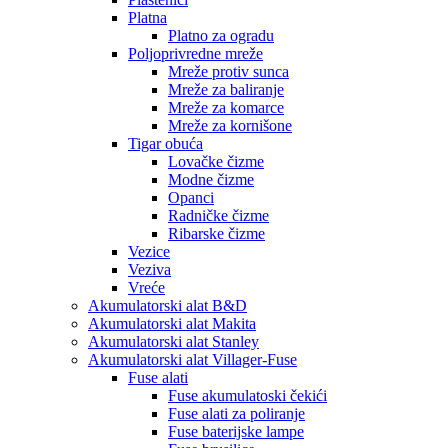
Platna
Platno za ogradu
Poljoprivredne mreže
Mreže protiv sunca
Mreže za baliranje
Mreže za komarce
Mreže za kornišone
Tigar obuća
Lovačke čizme
Modne čizme
Opanci
Radničke čizme
Ribarske čizme
Vezice
Veziva
Vreće
Akumulatorski alat B&D
Akumulatorski alat Makita
Akumulatorski alat Stanley
Akumulatorski alat Villager-Fuse
Fuse alati
Fuse akumulatoski čekići
Fuse alati za poliranje
Fuse baterijske lampe