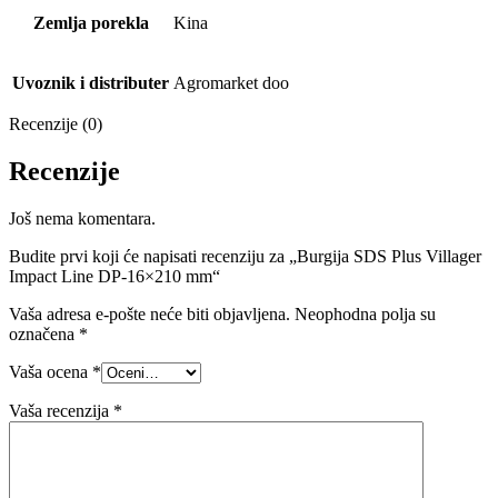
Zemlja porekla
Kina
Uvoznik i distributer
Agromarket doo
Recenzije (0)
Recenzije
Još nema komentara.
Budite prvi koji će napisati recenziju za „Burgija SDS Plus Villager
Impact Line DP-16×210 mm“
Vaša adresa e-pošte neće biti objavljena.
Neophodna polja su
označena
*
Vaša ocena
*
Vaša recenzija
*