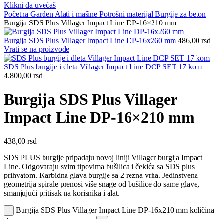
Klikni da uvećaš
Početna
Garden
Alati i mašine
Potrošni materijal
Burgije za beton
Burgija SDS Plus Villager Impact Line DP-16×210 mm
Burgija SDS Plus Villager Impact Line DP-16x260 mm
486,00
rsd
Vrati se na proizvode
SDS Plus burgije i dleta Villager Impact Line DCP SET 17 kom
4.800,00
rsd
Burgija SDS Plus Villager
Impact Line DP-16×210 mm
438,00
rsd
SDS PLUS burgije pripadaju novoj liniji Villager burgija Impact
Line. Odgovaraju svim tipovima bušilica i čekića sa SDS plus
prihvatom. Karbidna glava burgije sa 2 rezna vrha. Jedinstvena
geometrija spirale prenosi više snage od bušilice do same glave,
smanjujući pritisak na korisnika i alat.
Burgija SDS Plus Villager Impact Line DP-16x210 mm količina