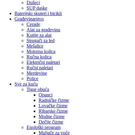
Dušeci
SUP daske
Baterijski skuteri i bicikli
Građevinarstvo
Cerade
Alat za građevinu
Kutije za alat
Strugači za led
Mešalice
Motorna kolica
Ručna kolica
Električni paletari
Ručni paletari
Merdevine
Police
Sve za kuću
Tigar obuća
Opanci
Radničke čizme
Lovačke čizme
Ribarske čizme
Modne čizme
Dečije čizme
Enološki program
Muljače za voće