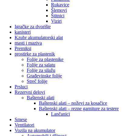
Rukavice
Šlemovi
Štitnici
Viziri
Igračke za dvorište
kanisteri
Kzubr akumulatorski alat
masti i maziva
Premiksi
prostirke za plastenik
Folije za plastenike
Folije za salatu
Folije za silažu
Građevinske folije
Streč folije
Prsluci
Rezervni delovi
Baštenski alati
Baštenski alati – noževi za kosačice
Baštenski alati – rezne garniture za testere
Lančanici
Smese
Ventilatori
Vozila na akumulator
Automobili i džipovi