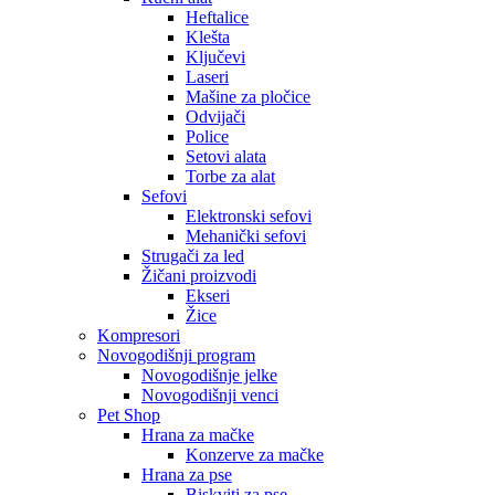
Heftalice
Klešta
Ključevi
Laseri
Mašine za pločice
Odvijači
Police
Setovi alata
Torbe za alat
Sefovi
Elektronski sefovi
Mehanički sefovi
Strugači za led
Žičani proizvodi
Ekseri
Žice
Kompresori
Novogodišnji program
Novogodišnje jelke
Novogodišnji venci
Pet Shop
Hrana za mačke
Konzerve za mačke
Hrana za pse
Biskviti za pse