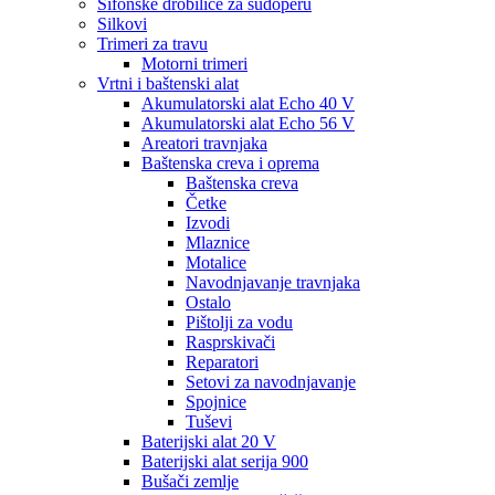
Sifonske drobilice za sudoperu
Silkovi
Trimeri za travu
Motorni trimeri
Vrtni i baštenski alat
Akumulatorski alat Echo 40 V
Akumulatorski alat Echo 56 V
Areatori travnjaka
Baštenska creva i oprema
Baštenska creva
Četke
Izvodi
Mlaznice
Motalice
Navodnjavanje travnjaka
Ostalo
Pištolji za vodu
Rasprskivači
Reparatori
Setovi za navodnjavanje
Spojnice
Tuševi
Baterijski alat 20 V
Baterijski alat serija 900
Bušači zemlje