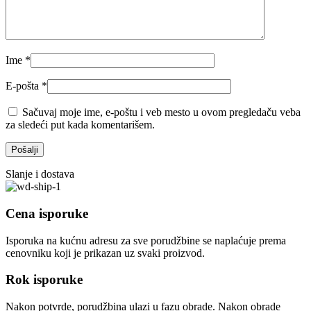
Ime
*
E-pošta
*
Sačuvaj moje ime, e-poštu i veb mesto u ovom pregledaču veba
za sledeći put kada komentarišem.
Slanje i dostava
Cena isporuke
Isporuka na kućnu adresu za sve porudžbine se naplaćuje prema
cenovniku koji je prikazan uz svaki proizvod.
Rok isporuke
Nakon potvrde, porudžbina ulazi u fazu obrade. Nakon obrade