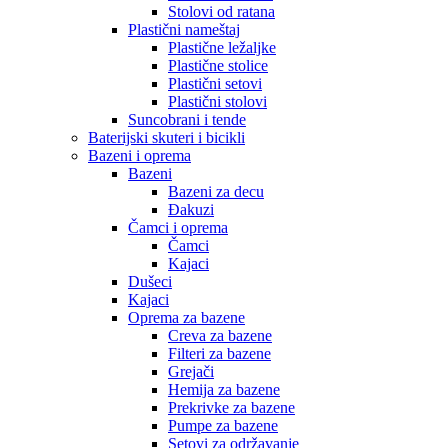
Stolovi od ratana
Plastični nameštaj
Plastične ležaljke
Plastične stolice
Plastični setovi
Plastični stolovi
Suncobrani i tende
Baterijski skuteri i bicikli
Bazeni i oprema
Bazeni
Bazeni za decu
Đakuzi
Čamci i oprema
Čamci
Kajaci
Dušeci
Kajaci
Oprema za bazene
Creva za bazene
Filteri za bazene
Grejači
Hemija za bazene
Prekrivke za bazene
Pumpe za bazene
Setovi za održavanje