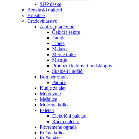
SUP daske
Benzinski traktori
Brusilice
Građevinarstvo
Alat za građevinu
Čekići i sekire
Fangle
Libele
Makaze
Merne trake
Mistrije
Produžni kablovi i podsklopovi
Skalpeli i nožići
Bomber obuća
Papuče
Kutije za alat
Merdevine
Mešalice
Motorna kolica
Paletari
Električni paletari
Ručni paletari
Privremene ograde
Ručna kolica
Ručni alat