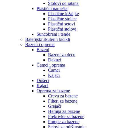
Stolovi od ratana
Plastični nameštaj
Plastične ležaljke
Plastične stolice
Plastični setovi
Plastični stolovi
Suncobrani i tende
Baterijski skuteri i bicikli
Bazeni i oprema
Bazeni
Bazeni za decu
Đakuzi
Čamci i oprema
Čamci
Kajaci
Dušeci
Kajaci
Oprema za bazene
Creva za bazene
Filteri za bazene
Grejači
Hemija za bazene
Prekrivke za bazene
Pumpe za bazene
Setovi za održavanje