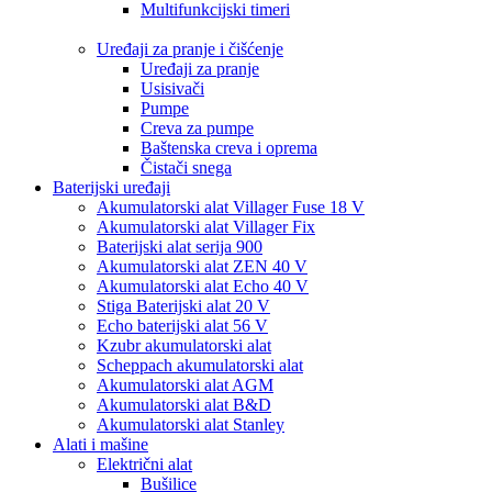
Multifunkcijski timeri
Uređaji za pranje i čišćenje
Uređaji za pranje
Usisivači
Pumpe
Creva za pumpe
Baštenska creva i oprema
Čistači snega
Baterijski uređaji
Akumulatorski alat Villager Fuse 18 V
Akumulatorski alat Villager Fix
Baterijski alat serija 900
Akumulatorski alat ZEN 40 V
Akumulatorski alat Echo 40 V
Stiga Baterijski alat 20 V
Echo baterijski alat 56 V
Kzubr akumulatorski alat
Scheppach akumulatorski alat
Akumulatorski alat AGM
Akumulatorski alat B&D
Akumulatorski alat Stanley
Alati i mašine
Električni alat
Bušilice