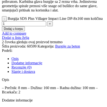
prihvatom. Karbidna glava burgije sa 2 rezna vrha. Jedinstvena
geometrija spirale prenosi više snage od bušilice do same glave,
smanjujući pritisak na korisnika i alat.
Burgija SDS Plus Villager Impact Line DP-8x160 mm količina
Dodaj u korpu
Add to compare
Dodaj u listu želja
2
čoveka gledaju ovaj proizvod trenutno
Šifra proizvoda:
60599
Kategorija:
Burgije za beton
Podeli:
Opis
Dodatne informacije
Recenzije (0)
Slanje i dostava
Opis
– Prečnik: 8 mm – Dužina: 160 mm – Radna dužina: 100 mm –
Br.sekača: 2
Dodatne informacije