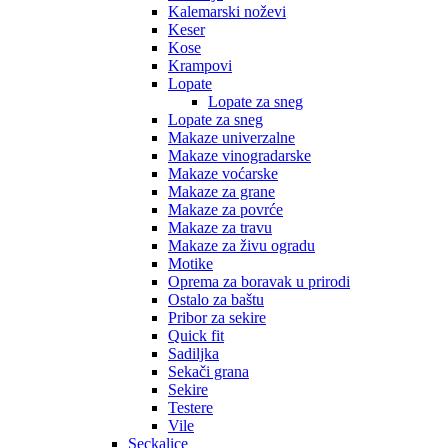
Kalemarski noževi
Keser
Kose
Krampovi
Lopate
Lopate za sneg
Lopate za sneg
Makaze univerzalne
Makaze vinogradarske
Makaze voćarske
Makaze za grane
Makaze za povrće
Makaze za travu
Makaze za živu ogradu
Motike
Oprema za boravak u prirodi
Ostalo za baštu
Pribor za sekire
Quick fit
Sadiljka
Sekači grana
Sekire
Testere
Vile
Seckalice