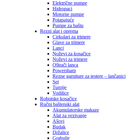
Električne pumpe
Hidropaci
Motorne pumpe
Potapajuće
Pumpe za baštu
Rezni alat i oprema
Cirkulari za trimere
Glave za trimere
Lanci
Noževi za kosačice
Noževi za trimere
Oštrači lanca
Powersharp
Rezne garniture za testere – lančanici
Set
Turpije
Vodilice
Robotske kosačice
Ručni baštenski alat
Akumulatorske makaze
Alat za vezivanje
Ašovi
Budak
Držalice
Grabulje