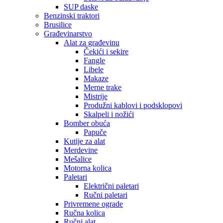
SUP daske
Benzinski traktori
Brusilice
Građevinarstvo
Alat za građevinu
Čekići i sekire
Fangle
Libele
Makaze
Merne trake
Mistrije
Produžni kablovi i podsklopovi
Skalpeli i nožići
Bomber obuća
Papuče
Kutije za alat
Merdevine
Mešalice
Motorna kolica
Paletari
Električni paletari
Ručni paletari
Privremene ograde
Ručna kolica
Ručni alat