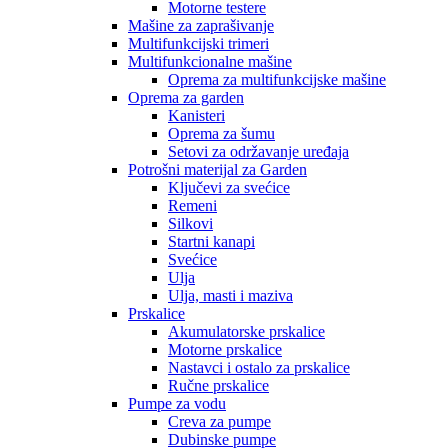
Motorne testere
Mašine za zaprašivanje
Multifunkcijski trimeri
Multifunkcionalne mašine
Oprema za multifunkcijske mašine
Oprema za garden
Kanisteri
Oprema za šumu
Setovi za održavanje uređaja
Potrošni materijal za Garden
Ključevi za svećice
Remeni
Silkovi
Startni kanapi
Svećice
Ulja
Ulja, masti i maziva
Prskalice
Akumulatorske prskalice
Motorne prskalice
Nastavci i ostalo za prskalice
Ručne prskalice
Pumpe za vodu
Creva za pumpe
Dubinske pumpe