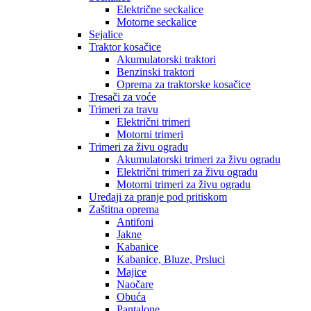
Električne seckalice
Motorne seckalice
Sejalice
Traktor kosačice
Akumulatorski traktori
Benzinski traktori
Oprema za traktorske kosačice
Tresači za voće
Trimeri za travu
Električni trimeri
Motorni trimeri
Trimeri za živu ogradu
Akumulatorski trimeri za živu ogradu
Električni trimeri za živu ogradu
Motorni trimeri za živu ogradu
Uređaji za pranje pod pritiskom
Zaštitna oprema
Antifoni
Jakne
Kabanice
Kabanice, Bluze, Prsluci
Majice
Naočare
Obuća
Pantalone