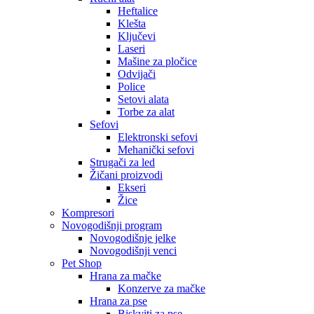
Heftalice
Klešta
Ključevi
Laseri
Mašine za pločice
Odvijači
Police
Setovi alata
Torbe za alat
Sefovi
Elektronski sefovi
Mehanički sefovi
Strugači za led
Žičani proizvodi
Ekseri
Žice
Kompresori
Novogodišnji program
Novogodišnje jelke
Novogodišnji venci
Pet Shop
Hrana za mačke
Konzerve za mačke
Hrana za pse
Biskviti za pse