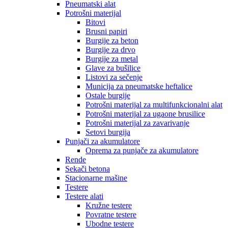
Pneumatski alat
Potrošni materijal
Bitovi
Brusni papiri
Burgije za beton
Burgije za drvo
Burgije za metal
Glave za bušilice
Listovi za sečenje
Municija za pneumatske heftalice
Ostale burgije
Potrošni materijal za multifunkcionalni alat
Potrošni materijal za ugaone brusilice
Potrošni materijal za zavarivanje
Setovi burgija
Punjači za akumulatore
Oprema za punjače za akumulatore
Rende
Sekači betona
Stacionarne mašine
Testere
Testere alati
Kružne testere
Povratne testere
Ubodne testere