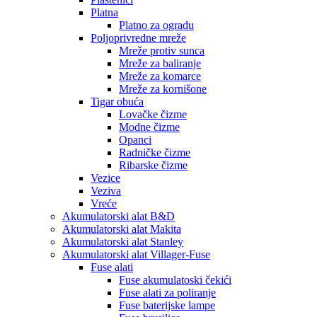
Platna
Platno za ogradu
Poljoprivredne mreže
Mreže protiv sunca
Mreže za baliranje
Mreže za komarce
Mreže za kornišone
Tigar obuća
Lovačke čizme
Modne čizme
Opanci
Radničke čizme
Ribarske čizme
Vezice
Veziva
Vreće
Akumulatorski alat B&D
Akumulatorski alat Makita
Akumulatorski alat Stanley
Akumulatorski alat Villager-Fuse
Fuse alati
Fuse akumulatoski čekići
Fuse alati za poliranje
Fuse baterijske lampe