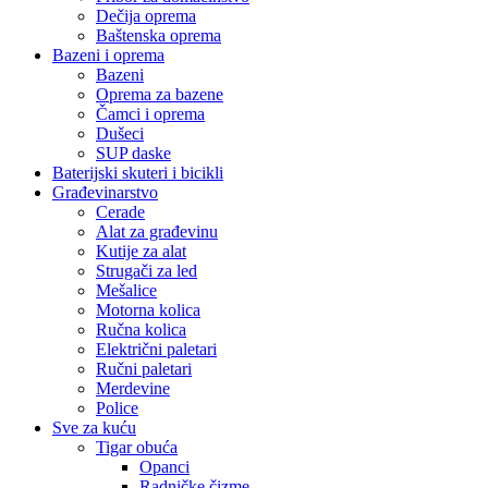
Dečija oprema
Baštenska oprema
Bazeni i oprema
Bazeni
Oprema za bazene
Čamci i oprema
Dušeci
SUP daske
Baterijski skuteri i bicikli
Građevinarstvo
Cerade
Alat za građevinu
Kutije za alat
Strugači za led
Mešalice
Motorna kolica
Ručna kolica
Električni paletari
Ručni paletari
Merdevine
Police
Sve za kuću
Tigar obuća
Opanci
Radničke čizme