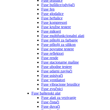
Fuse brusilice
Fuse bušilice/odvijači
Fuse fen
Fuse glodalice
Fuse heftalice
Fuse kompresori
Fuse kružne testere
Fuse mikseri
Fuse multifunkcionalni alati
Fuse pištolji za farbanje
Fuse pištolji za silikon
Fuse povratne testere
Fuse reflektori
Fuse rende
Fuse stacionarne mašine
Fuse ubodne testere
Fuse udarni zavijači
Fuse usisivači
Fuse ventilatori
Fuse vibracione brusilice
Fuse zvučnici
Fuse baštenski alat
Fuse alati za vezivanje
Fuse čistači
Fuse duvači