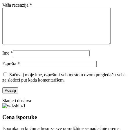
Vaša recenzija
*
Ime
*
E-pošta
*
Sačuvaj moje ime, e-poštu i veb mesto u ovom pregledaču veba
za sledeći put kada komentarišem.
Slanje i dostava
Cena isporuke
Isporuka na kućnu adresu za sve porudžbine se naplaćuje prema