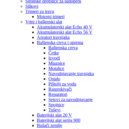
Sifonske drobilice za sudoperu
Silkovi
Trimeri za travu
Motorni trimeri
Vrtni i baštenski alat
Akumulatorski alat Echo 40 V
Akumulatorski alat Echo 56 V
Areatori travnjaka
Baštenska creva i oprema
Baštenska creva
Četke
Izvodi
Mlaznice
Motalice
Navodnjavanje travnjaka
Ostalo
Pištolji za vodu
Rasprskivači
Reparatori
Setovi za navodnjavanje
Spojnice
Tuševi
Baterijski alat 20 V
Baterijski alat serija 900
Bušači zemlje