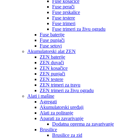
Fuse kosačice
Fuse perači
Fuse prskalice
Fuse testere
Fuse trimeri
Fuse trimeri za živu ogradu
Fuse baterije
Fuse punjači
Fuse setovi
Akumulatorski alat ZEN
ZEN baterije
ZEN duvači
ZEN kosačice
ZEN punjači
ZEN testere
ZEN trimeri za travu
ZEN trimeri za živu ogradu
Alati i mašine
Agregati
Akumulatorski uređaji
Alati za poliranje
Aparati za zavarivanje
Dodatna oprema za zavarivanje
Brusilice
Brusilice za zid