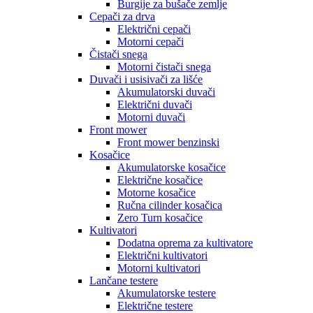
Burgije za bušače zemlje
Cepači za drva
Električni cepači
Motorni cepači
Čistači snega
Motorni čistači snega
Duvači i usisivači za lišće
Akumulatorski duvači
Električni duvači
Motorni duvači
Front mower
Front mower benzinski
Kosačice
Akumulatorske kosačice
Električne kosačice
Motorne kosačice
Ručna cilinder kosačica
Zero Turn kosačice
Kultivatori
Dodatna oprema za kultivatore
Električni kultivatori
Motorni kultivatori
Lančane testere
Akumulatorske testere
Električne testere