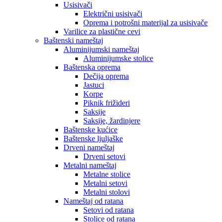
Usisivači
Električni usisivači
Oprema i potrošni materijal za usisivače
Varilice za plastične cevi
Baštenski nameštaj
Aluminijumski nameštaj
Aluminijumske stolice
Baštenska oprema
Dečija oprema
Jastuci
Korpe
Piknik frižideri
Saksije
Saksije, žardinjere
Baštenske kućice
Baštenske ljuljaške
Drveni nameštaj
Drveni setovi
Metalni nameštaj
Metalne stolice
Metalni setovi
Metalni stolovi
Nameštaj od ratana
Setovi od ratana
Stolice od ratana