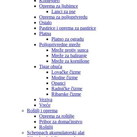
Kontejneri
Oprema za ljubimce
Lanci za pse
Oprema za poljoprivredu
Ostalo
Pastirice i oprema za pastirice
Platna
Platno za ogradu
Poljoprivredne mreže
Mreže protiv sunca
Mreže za baliranje
Mreže za kornišone
Tigar obuća
Lovačke čizme
Modne čizme
Opanci
Radničke čizme
Ribarske čizme
Veziva
Vreće
Roštilj i oprema
Oprema za roštilje
Pribor za domaćinstvo
Roštilji
Scheppach akumulatorski alat