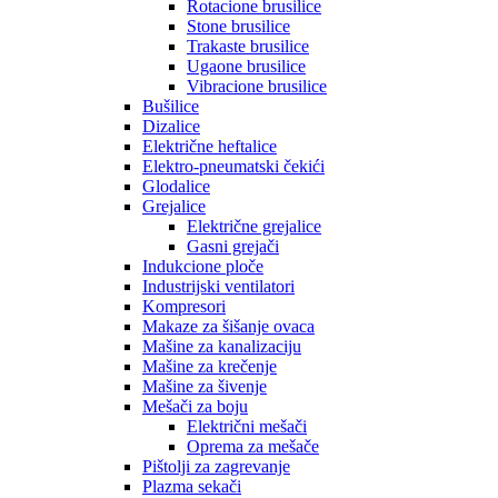
Rotacione brusilice
Stone brusilice
Trakaste brusilice
Ugaone brusilice
Vibracione brusilice
Bušilice
Dizalice
Električne heftalice
Elektro-pneumatski čekići
Glodalice
Grejalice
Električne grejalice
Gasni grejači
Indukcione ploče
Industrijski ventilatori
Kompresori
Makaze za šišanje ovaca
Mašine za kanalizaciju
Mašine za krečenje
Mašine za šivenje
Mešači za boju
Električni mešači
Oprema za mešače
Pištolji za zagrevanje
Plazma sekači