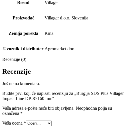
Brend
Villager
Proizvođač
Villager d.o.o. Slovenija
Zemlja porekla
Kina
Uvoznik i distributer
Agromarket doo
Recenzije (0)
Recenzije
Još nema komentara.
Budite prvi koji će napisati recenziju za „Burgija SDS Plus Villager
Impact Line DP-8×160 mm“
Vaša adresa e-pošte neće biti objavljena.
Neophodna polja su
označena
*
Vaša ocena
*