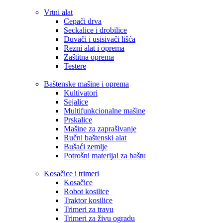
Vrtni alat
Cepači drva
Seckalice i drobilice
Duvači i usisivači lišća
Rezni alat i oprema
Zaštitna oprema
Testere
Baštenske mašine i oprema
Kultivatori
Sejalice
Multifunkcionalne mašine
Prskalice
Mašine za zaprašivanje
Ručni baštenski alat
Bušaći zemlje
Potrošni materijal za baštu
Kosačice i trimeri
Kosačice
Robot kosilice
Traktor kosilice
Trimeri za travu
Trimeri za živu ogradu