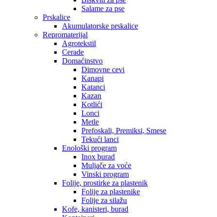
Salame za pse
Prskalice
Akumulatorske prskalice
Repromaterijal
Agrotekstil
Cerade
Domaćinstvo
Dimovne cevi
Kanapi
Katanci
Kazan
Kotlići
Lonci
Metle
Prefoskali, Premiksi, Smese
Tekući lanci
Enološki program
Inox burad
Muljače za voće
Vinski program
Folije, prostirke za plastenik
Folije za plastenike
Folije za silažu
Kofe, kanisteri, burad