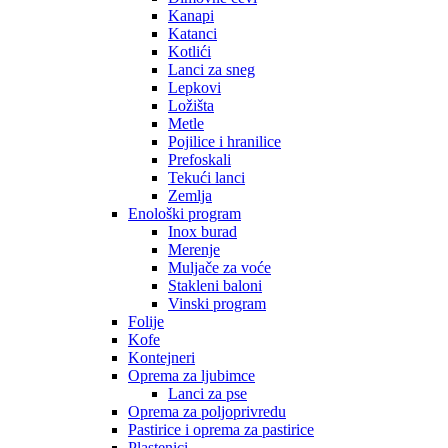
Kanapi
Katanci
Kotlići
Lanci za sneg
Lepkovi
Ložišta
Metle
Pojilice i hranilice
Prefoskali
Tekući lanci
Zemlja
Enološki program
Inox burad
Merenje
Muljače za voće
Stakleni baloni
Vinski program
Folije
Kofe
Kontejneri
Oprema za ljubimce
Lanci za pse
Oprema za poljoprivredu
Pastirice i oprema za pastirice
Plastenici