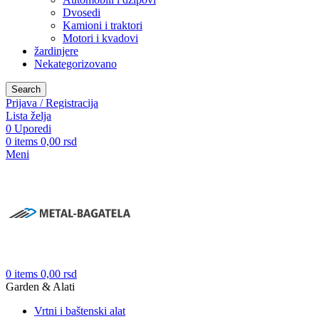
Dvosedi
Kamioni i traktori
Motori i kvadovi
žardinjere
Nekategorizovano
Search
Prijava / Registracija
Lista želja
0
Uporedi
0
items
0,00
rsd
Meni
0
items
0,00
rsd
Garden & Alati
Vrtni i baštenski alat