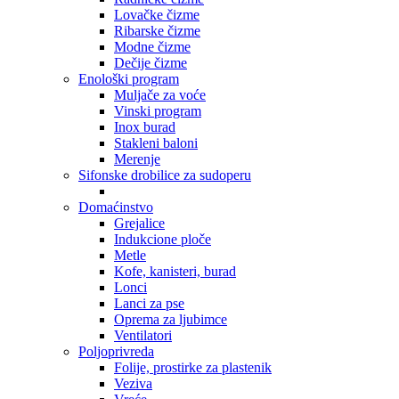
Lovačke čizme
Ribarske čizme
Modne čizme
Dečije čizme
Enološki program
Muljače za voće
Vinski program
Inox burad
Stakleni baloni
Merenje
Sifonske drobilice za sudoperu
Domaćinstvo
Grejalice
Indukcione ploče
Metle
Kofe, kanisteri, burad
Lonci
Lanci za pse
Oprema za ljubimce
Ventilatori
Poljoprivreda
Folije, prostirke za plastenik
Veziva