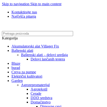
Skip to navigation
Skip to main content
Kontaktirajte nas
Najčešća pitanja
Online kupovina, vaša nova rutina!
Kategorija
Akumulatorski alat Villager Fix
Baštenski alati
Baštenski alati – delovi uređaja
Delovi lančanih testera
Bluze
burad
Creva za pumpe
Električni kultivatori
Garden
Agrorepromaterijal
Agrotekstil
Cerade
DDD sredstva
Domaćinstvo
Dimovne cevi