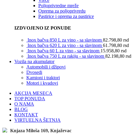
Vreće
Poljoprivredne mreže
Oprema za poljoprivredu
Pastirice i oprema za pastirice
IZDVOJENO IZ PONUDE
Inox bačva 850 L za vino - sa slavinom
82.798,80
rsd
Inox bačva 620 L za vino - sa slavinom
61.798,80
rsd
Inox bačva 60 L za vino - sa slavinom
15.958,80
rsd
Inox bačva 750 L za rakiju - sa slavinom
82.198,80
rsd
Vozila na akumulator
Automobili i džipovi
Dvosedi
Kamioni i traktori
Motori i kvadovi
AKCIJA MESECA
TOP PONUDA
O NAMA
BLOG
KONTAKT
VIRTUELNA ŠETNJA
Knjaza Miloša 169, Knjaževac