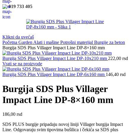
019 733 405
Klikni da uvećaš
Početna
Garden
Alati i mašine
Potrošni materijal
Burgije za beton
Burgija SDS Plus Villager Impact Line DP-8×160 mm
Burgija SDS Plus Villager Impact Line DP-10x210 mm
222,00
rsd
Vrati se na proizvode
Burgija SDS Plus Villager Impact Line DP-6x160 mm
146,40
rsd
Burgija SDS Plus Villager
Impact Line DP-8×160 mm
186,00
rsd
SDS PLUS burgije pripadaju novoj liniji Villager burgija Impact
Line. Odgovaraju svim tipovima bušilica i čekića sa SDS plus