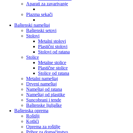
Aparati za zavarivanje
Plazma sekači
Baštenski nameštaj
Baštenski setovi
Stolovi
Metalni stolovi
Plastični stolovi
Stolovi od ratana
Stolice
Metalne stolice
Plastične stolice
Stolice od ratana
Metalni nameštaj
Drveni nameštaj
Nameštaj od ratana
Nameštaj od plastike
Suncobrani i tende
Baštenske ljuljaške
Baštenska oprema
Roštilji
Kotlići
Oprema za roštilje
Pribor za domaćinstvo