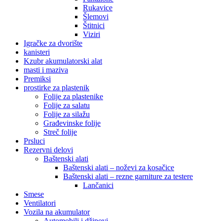
Rukavice
Šlemovi
Štitnici
Viziri
Igračke za dvorište
kanisteri
Kzubr akumulatorski alat
masti i maziva
Premiksi
prostirke za plastenik
Folije za plastenike
Folije za salatu
Folije za silažu
Građevinske folije
Streč folije
Prsluci
Rezervni delovi
Baštenski alati
Baštenski alati – noževi za kosačice
Baštenski alati – rezne garniture za testere
Lančanici
Smese
Ventilatori
Vozila na akumulator
Automobili i džipovi