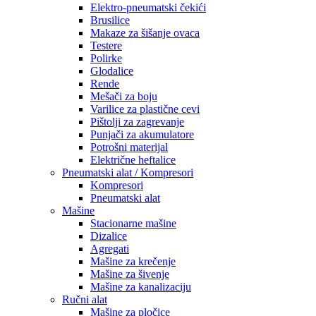
Elektro-pneumatski čekići
Brusilice
Makaze za šišanje ovaca
Testere
Polirke
Glodalice
Rende
Mešači za boju
Varilice za plastične cevi
Pištolji za zagrevanje
Punjači za akumulatore
Potrošni materijal
Električne heftalice
Pneumatski alat / Kompresori
Kompresori
Pneumatski alat
Mašine
Stacionarne mašine
Dizalice
Agregati
Mašine za krečenje
Mašine za šivenje
Mašine za kanalizaciju
Ručni alat
Mašine za pločice