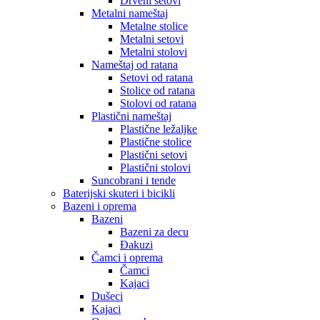
Drveni setovi
Metalni nameštaj
Metalne stolice
Metalni setovi
Metalni stolovi
Nameštaj od ratana
Setovi od ratana
Stolice od ratana
Stolovi od ratana
Plastični nameštaj
Plastične ležaljke
Plastične stolice
Plastični setovi
Plastični stolovi
Suncobrani i tende
Baterijski skuteri i bicikli
Bazeni i oprema
Bazeni
Bazeni za decu
Đakuzi
Čamci i oprema
Čamci
Kajaci
Dušeci
Kajaci