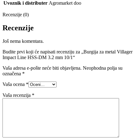
Uvoznik i distributer
Agromarket doo
Recenzije (0)
Recenzije
Još nema komentara.
Budite prvi koji će napisati recenziju za „Burgija za metal Villager
Impact Line HSS-DM 3.2 mm 10/1“
Vaša adresa e-pošte neće biti objavljena.
Neophodna polja su
označena
*
Vaša ocena
*
Vaša recenzija
*