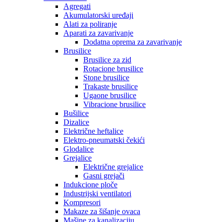
Agregati
Akumulatorski uređaji
Alati za poliranje
Aparati za zavarivanje
Dodatna oprema za zavarivanje
Brusilice
Brusilice za zid
Rotacione brusilice
Stone brusilice
Trakaste brusilice
Ugaone brusilice
Vibracione brusilice
Bušilice
Dizalice
Električne heftalice
Elektro-pneumatski čekići
Glodalice
Grejalice
Električne grejalice
Gasni grejači
Indukcione ploče
Industrijski ventilatori
Kompresori
Makaze za šišanje ovaca
Mašine za kanalizaciju