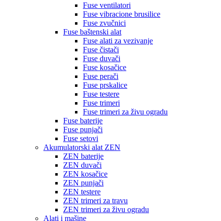
Fuse ventilatori
Fuse vibracione brusilice
Fuse zvučnici
Fuse baštenski alat
Fuse alati za vezivanje
Fuse čistači
Fuse duvači
Fuse kosačice
Fuse perači
Fuse prskalice
Fuse testere
Fuse trimeri
Fuse trimeri za živu ogradu
Fuse baterije
Fuse punjači
Fuse setovi
Akumulatorski alat ZEN
ZEN baterije
ZEN duvači
ZEN kosačice
ZEN punjači
ZEN testere
ZEN trimeri za travu
ZEN trimeri za živu ogradu
Alati i mašine