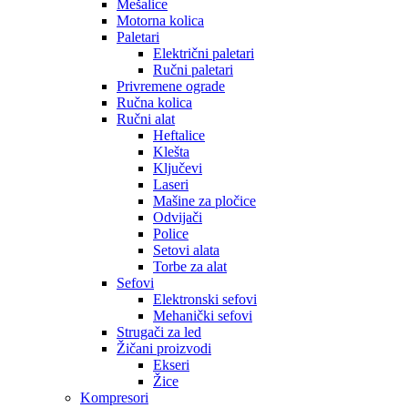
Mešalice
Motorna kolica
Paletari
Električni paletari
Ručni paletari
Privremene ograde
Ručna kolica
Ručni alat
Heftalice
Klešta
Ključevi
Laseri
Mašine za pločice
Odvijači
Police
Setovi alata
Torbe za alat
Sefovi
Elektronski sefovi
Mehanički sefovi
Strugači za led
Žičani proizvodi
Ekseri
Žice
Kompresori