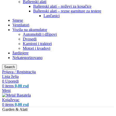
Baštenski alati
Baštenski alati – noževi za kosačice
Baštenski alati – rezne garniture za testere
Lančanici
Smese
Ventilatori
Vozila na akumulator
Automobili i džipovi
Dvosedi
Kamioni i traktori
Motori i kvadovi
žardinjere
Nekategorizovano
Search
Prijava / Registracija
Lista želja
0
Uporedi
0
items
0,00
rsd
Meni
0
items
0,00
rsd
Garden & Alati