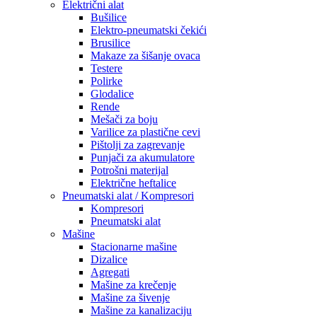
Električni alat
Bušilice
Elektro-pneumatski čekići
Brusilice
Makaze za šišanje ovaca
Testere
Polirke
Glodalice
Rende
Mešači za boju
Varilice za plastične cevi
Pištolji za zagrevanje
Punjači za akumulatore
Potrošni materijal
Električne heftalice
Pneumatski alat / Kompresori
Kompresori
Pneumatski alat
Mašine
Stacionarne mašine
Dizalice
Agregati
Mašine za krečenje
Mašine za šivenje
Mašine za kanalizaciju