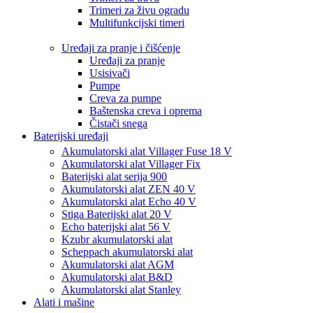
Trimeri za živu ogradu
Multifunkcijski timeri
Uređaji za pranje i čišćenje
Uređaji za pranje
Usisivači
Pumpe
Creva za pumpe
Baštenska creva i oprema
Čistači snega
Baterijski uređaji
Akumulatorski alat Villager Fuse 18 V
Akumulatorski alat Villager Fix
Baterijski alat serija 900
Akumulatorski alat ZEN 40 V
Akumulatorski alat Echo 40 V
Stiga Baterijski alat 20 V
Echo baterijski alat 56 V
Kzubr akumulatorski alat
Scheppach akumulatorski alat
Akumulatorski alat AGM
Akumulatorski alat B&D
Akumulatorski alat Stanley
Alati i mašine