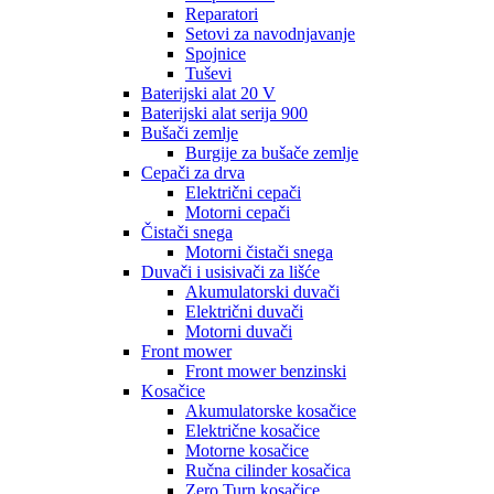
Reparatori
Setovi za navodnjavanje
Spojnice
Tuševi
Baterijski alat 20 V
Baterijski alat serija 900
Bušači zemlje
Burgije za bušače zemlje
Cepači za drva
Električni cepači
Motorni cepači
Čistači snega
Motorni čistači snega
Duvači i usisivači za lišće
Akumulatorski duvači
Električni duvači
Motorni duvači
Front mower
Front mower benzinski
Kosačice
Akumulatorske kosačice
Električne kosačice
Motorne kosačice
Ručna cilinder kosačica
Zero Turn kosačice