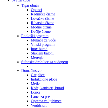
Sve za kuću
Tigar obuća
Opanci
Radničke čizme
Lovačke čizme
Ribarske čizme
Modne čizme
Dečije čizme
Enološki program
Muljače za voće
Vinski program
Inox burad
Stakleni baloni
Merenje
Sifonske drobilice za sudoperu
Domaćinstvo
Grejalice
Indukcione ploče
Metle
Kofe, kanisteri, burad
Lonci
Lanci za pse
Oprema za ljubimce
Ventilatori