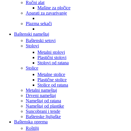
Ručni alat
Mašine za pločice
Aparati za zavarivanje
Plazma sekači
Baštenski nameštaj
Baštenski setovi
Stolovi
Metalni stolovi
Plastični stolovi
Stolovi od ratana
Stolice
Metalne stolice
Plastične stolice
Stolice od ratana
Metalni nameštaj
Drveni nameštaj
Nameštaj od ratana
Nameštaj od plastike
Suncobrani i tende
Baštenske ljuljaške
Baštenska oprema
Roštilji