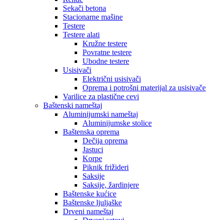
Sekači betona
Stacionarne mašine
Testere
Testere alati
Kružne testere
Povratne testere
Ubodne testere
Usisivači
Električni usisivači
Oprema i potrošni materijal za usisivače
Varilice za plastične cevi
Baštenski nameštaj
Aluminijumski nameštaj
Aluminijumske stolice
Baštenska oprema
Dečija oprema
Jastuci
Korpe
Piknik frižideri
Saksije
Saksije, žardinjere
Baštenske kućice
Baštenske ljuljaške
Drveni nameštaj