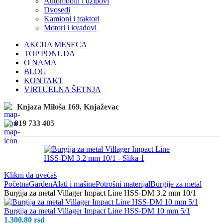
Automobili i džipovi
Dvosedi
Kamioni i traktori
Motori i kvadovi
AKCIJA MESECA
TOP PONUDA
O NAMA
BLOG
KONTAKT
VIRTUELNA ŠETNJA
Knjaza Miloša 169, Knjaževac
019 733 405
Klikni da uvećaš
Početna
Garden
Alati i mašine
Potrošni materijal
Burgije za metal
Burgija za metal Villager Impact Line HSS-DM 3.2 mm 10/1
Burgija za metal Villager Impact Line HSS-DM 10 mm 5/1
1.300,80
rsd