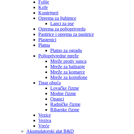
Folije
Kofe
Kontejneri
Oprema za ljubimce
Lanci za pse
Oprema za poljoprivredu
Pastirice i oprema za pastirice
Plastenici
Platna
Platno za ogradu
Poljoprivredne mreže
Mreže protiv sunca
Mreže za baliranje
Mreže za komarce
Mreže za kornišone
Tigar obuća
Lovačke čizme
Modne čizme
Opanci
Radničke čizme
Ribarske čizme
Vezice
Veziva
Vreće
Akumulatorski alat B&D