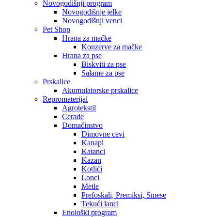
Novogodišnji program
Novogodišnje jelke
Novogodišnji venci
Pet Shop
Hrana za mačke
Konzerve za mačke
Hrana za pse
Biskviti za pse
Salame za pse
Prskalice
Akumulatorske prskalice
Repromaterijal
Agrotekstil
Cerade
Domaćinstvo
Dimovne cevi
Kanapi
Katanci
Kazan
Kotlići
Lonci
Metle
Prefoskali, Premiksi, Smese
Tekući lanci
Enološki program