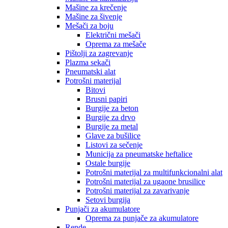
Mašine za krečenje
Mašine za šivenje
Mešači za boju
Električni mešači
Oprema za mešače
Pištolji za zagrevanje
Plazma sekači
Pneumatski alat
Potrošni materijal
Bitovi
Brusni papiri
Burgije za beton
Burgije za drvo
Burgije za metal
Glave za bušilice
Listovi za sečenje
Municija za pneumatske heftalice
Ostale burgije
Potrošni materijal za multifunkcionalni alat
Potrošni materijal za ugaone brusilice
Potrošni materijal za zavarivanje
Setovi burgija
Punjači za akumulatore
Oprema za punjače za akumulatore
Rende