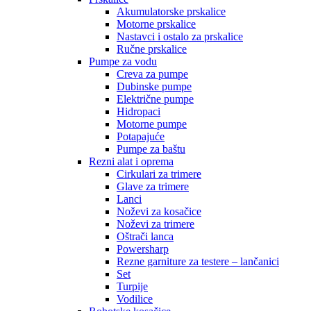
Akumulatorske prskalice
Motorne prskalice
Nastavci i ostalo za prskalice
Ručne prskalice
Pumpe za vodu
Creva za pumpe
Dubinske pumpe
Električne pumpe
Hidropaci
Motorne pumpe
Potapajuće
Pumpe za baštu
Rezni alat i oprema
Cirkulari za trimere
Glave za trimere
Lanci
Noževi za kosačice
Noževi za trimere
Oštrači lanca
Powersharp
Rezne garniture za testere – lančanici
Set
Turpije
Vodilice