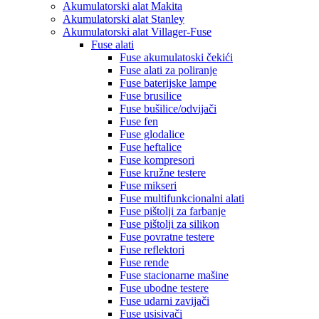
Akumulatorski alat Makita
Akumulatorski alat Stanley
Akumulatorski alat Villager-Fuse
Fuse alati
Fuse akumulatoski čekići
Fuse alati za poliranje
Fuse baterijske lampe
Fuse brusilice
Fuse bušilice/odvijači
Fuse fen
Fuse glodalice
Fuse heftalice
Fuse kompresori
Fuse kružne testere
Fuse mikseri
Fuse multifunkcionalni alati
Fuse pištolji za farbanje
Fuse pištolji za silikon
Fuse povratne testere
Fuse reflektori
Fuse rende
Fuse stacionarne mašine
Fuse ubodne testere
Fuse udarni zavijači
Fuse usisivači