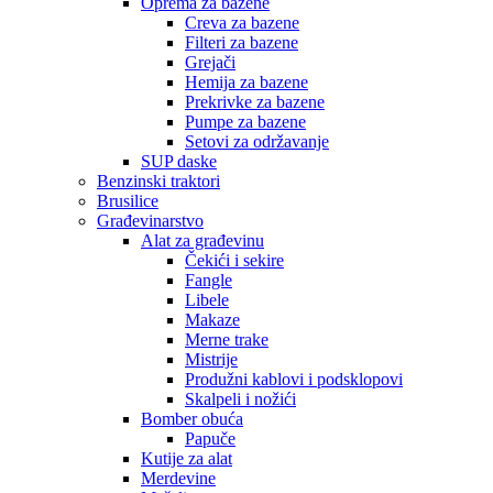
Oprema za bazene
Creva za bazene
Filteri za bazene
Grejači
Hemija za bazene
Prekrivke za bazene
Pumpe za bazene
Setovi za održavanje
SUP daske
Benzinski traktori
Brusilice
Građevinarstvo
Alat za građevinu
Čekići i sekire
Fangle
Libele
Makaze
Merne trake
Mistrije
Produžni kablovi i podsklopovi
Skalpeli i nožići
Bomber obuća
Papuče
Kutije za alat
Merdevine