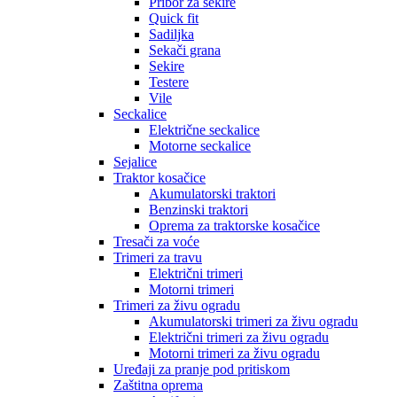
Pribor za sekire
Quick fit
Sadiljka
Sekači grana
Sekire
Testere
Vile
Seckalice
Električne seckalice
Motorne seckalice
Sejalice
Traktor kosačice
Akumulatorski traktori
Benzinski traktori
Oprema za traktorske kosačice
Tresači za voće
Trimeri za travu
Električni trimeri
Motorni trimeri
Trimeri za živu ogradu
Akumulatorski trimeri za živu ogradu
Električni trimeri za živu ogradu
Motorni trimeri za živu ogradu
Uređaji za pranje pod pritiskom
Zaštitna oprema