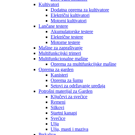
Kultivatori
Dodatna oprema za kultivatore
Električni kultivatori
Motorni kultivatori
Lančane testere
Akumulatorske testere
Električne testere
Motorne testere
Mašine za zaprašivanje
Multifunkcijski trimeri
Multifunkcionalne mašine
Oprema za multifunkcijske mašine
Oprema za garden
Kanisteri
Oprema za šumu
Setovi za održavanje uređaja
Potrošni materijal za Garden
Ključevi za svećice
Remeni
Silkovi
Startni kanapi
Svećice
Ulja
Ulja, masti i maziva
Prskalice