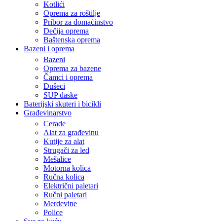
Kotlići
Oprema za roštilje
Pribor za domaćinstvo
Dečija oprema
Baštenska oprema
Bazeni i oprema
Bazeni
Oprema za bazene
Čamci i oprema
Dušeci
SUP daske
Baterijski skuteri i bicikli
Građevinarstvo
Cerade
Alat za građevinu
Kutije za alat
Strugači za led
Mešalice
Motorna kolica
Ručna kolica
Električni paletari
Ručni paletari
Merdevine
Police