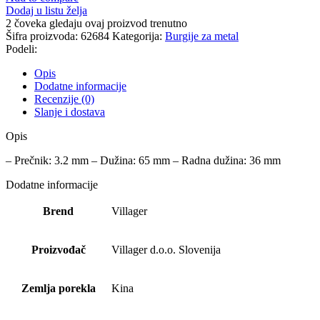
Dodaj u listu želja
2
čoveka gledaju ovaj proizvod trenutno
Šifra proizvoda:
62684
Kategorija:
Burgije za metal
Podeli:
Opis
Dodatne informacije
Recenzije (0)
Slanje i dostava
Opis
– Prečnik: 3.2 mm – Dužina: 65 mm – Radna dužina: 36 mm
Dodatne informacije
Brend
Villager
Proizvođač
Villager d.o.o. Slovenija
Zemlja porekla
Kina