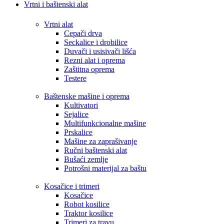
Vrtni i baštenski alat
Vrtni alat
Cepači drva
Seckalice i drobilice
Duvači i usisivači lišća
Rezni alat i oprema
Zaštitna oprema
Testere
Baštenske mašine i oprema
Kultivatori
Sejalice
Multifunkcionalne mašine
Prskalice
Mašine za zaprašivanje
Ručni baštenski alat
Bušaći zemlje
Potrošni materijal za baštu
Kosačice i trimeri
Kosačice
Robot kosilice
Traktor kosilice
Trimeri za travu