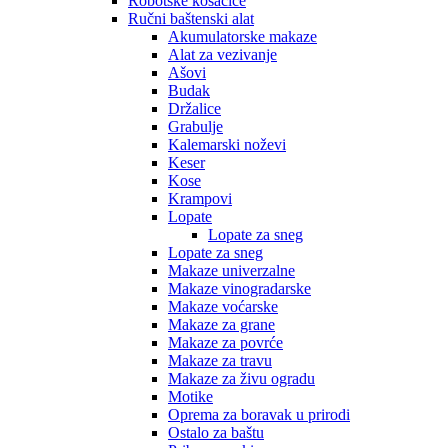
Robotske kosačice
Ručni baštenski alat
Akumulatorske makaze
Alat za vezivanje
Ašovi
Budak
Držalice
Grabulje
Kalemarski noževi
Keser
Kose
Krampovi
Lopate
Lopate za sneg
Lopate za sneg
Makaze univerzalne
Makaze vinogradarske
Makaze voćarske
Makaze za grane
Makaze za povrće
Makaze za travu
Makaze za živu ogradu
Motike
Oprema za boravak u prirodi
Ostalo za baštu