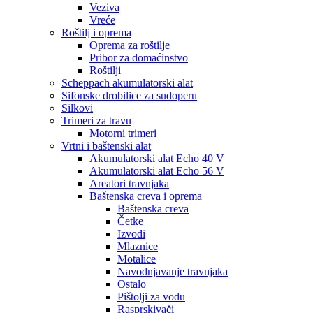
Veziva
Vreće
Roštilj i oprema
Oprema za roštilje
Pribor za domaćinstvo
Roštilji
Scheppach akumulatorski alat
Sifonske drobilice za sudoperu
Silkovi
Trimeri za travu
Motorni trimeri
Vrtni i baštenski alat
Akumulatorski alat Echo 40 V
Akumulatorski alat Echo 56 V
Areatori travnjaka
Baštenska creva i oprema
Baštenska creva
Četke
Izvodi
Mlaznice
Motalice
Navodnjavanje travnjaka
Ostalo
Pištolji za vodu
Rasprskivači