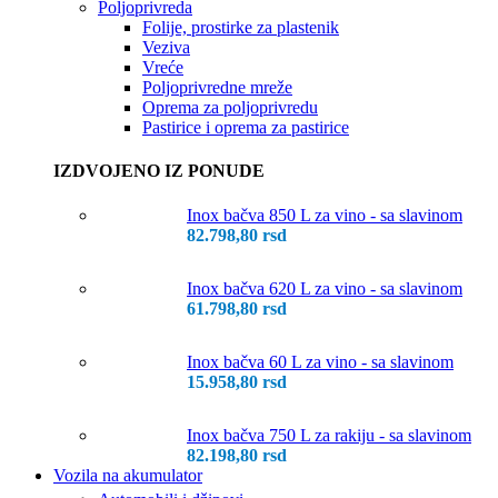
Poljoprivreda
Folije, prostirke za plastenik
Veziva
Vreće
Poljoprivredne mreže
Oprema za poljoprivredu
Pastirice i oprema za pastirice
IZDVOJENO IZ PONUDE
Inox bačva 850 L za vino - sa slavinom
82.798,80
rsd
Inox bačva 620 L za vino - sa slavinom
61.798,80
rsd
Inox bačva 60 L za vino - sa slavinom
15.958,80
rsd
Inox bačva 750 L za rakiju - sa slavinom
82.198,80
rsd
Vozila na akumulator