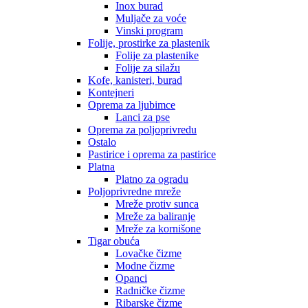
Inox burad
Muljače za voće
Vinski program
Folije, prostirke za plastenik
Folije za plastenike
Folije za silažu
Kofe, kanisteri, burad
Kontejneri
Oprema za ljubimce
Lanci za pse
Oprema za poljoprivredu
Ostalo
Pastirice i oprema za pastirice
Platna
Platno za ogradu
Poljoprivredne mreže
Mreže protiv sunca
Mreže za baliranje
Mreže za kornišone
Tigar obuća
Lovačke čizme
Modne čizme
Opanci
Radničke čizme
Ribarske čizme