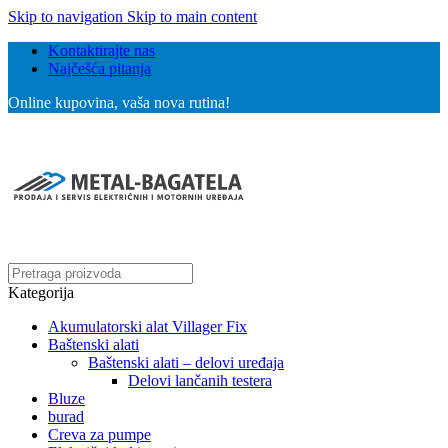
Skip to navigation
Skip to main content
Kontaktirajte nas
Najčešća pitanja
Online kupovina, vaša nova rutina!
Kategorija
Akumulatorski alat Villager Fix
Baštenski alati
Baštenski alati – delovi uređaja
Delovi lančanih testera
Bluze
burad
Creva za pumpe