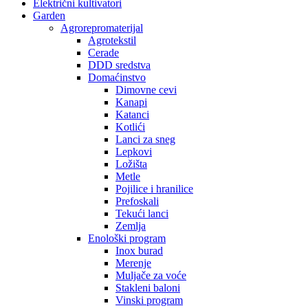
Električni kultivatori
Garden
Agrorepromaterijal
Agrotekstil
Cerade
DDD sredstva
Domaćinstvo
Dimovne cevi
Kanapi
Katanci
Kotlići
Lanci za sneg
Lepkovi
Ložišta
Metle
Pojilice i hranilice
Prefoskali
Tekući lanci
Zemlja
Enološki program
Inox burad
Merenje
Muljače za voće
Stakleni baloni
Vinski program