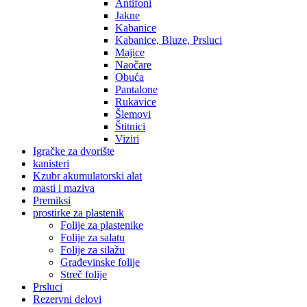
Antifoni
Jakne
Kabanice
Kabanice, Bluze, Prsluci
Majice
Naočare
Obuća
Pantalone
Rukavice
Šlemovi
Štitnici
Viziri
Igračke za dvorište
kanisteri
Kzubr akumulatorski alat
masti i maziva
Premiksi
prostirke za plastenik
Folije za plastenike
Folije za salatu
Folije za silažu
Građevinske folije
Streč folije
Prsluci
Rezervni delovi