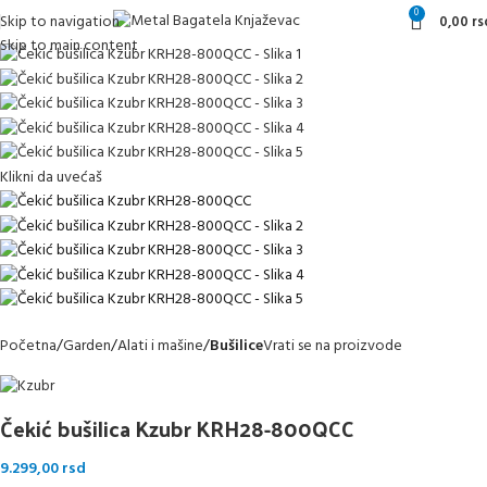
0
Skip to navigation
0,00
rs
Skip to main content
Klikni da uvećaš
Početna
Garden
Alati i mašine
Bušilice
Vrati se na proizvode
Čekić bušilica Kzubr KRH28-800QCC
9.299,00
rsd