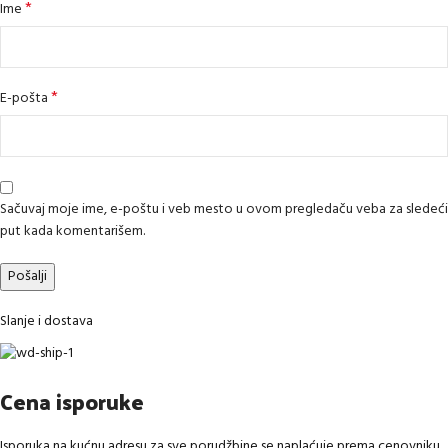
*
Ime
*
E-pošta
Sačuvaj moje ime, e-poštu i veb mesto u ovom pregledaču veba za sledeći
put kada komentarišem.
Slanje i dostava
Cena isporuke
Isporuka na kućnu adresu za sve porudžbine se naplaćuje prema cenovniku