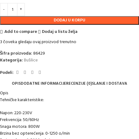
DODAJ U KORPU
Add to compare
Dodaj u listu želja
3
čoveka gledaju ovaj proizvod trenutno
Šifra proizvoda:
86429
Kategorija:
Bušilice
Podeli:
OPIS
DODATNE INFORMACIJE
RECENZIJE (0)
SLANJE I DOSTAVA
Opis
Tehničke karakteristike:
Napon: 220-230V
Frekvencija: 50/60Hz
Snaga motora: 800W
Brzina bez opterećenja: 0-1250 o/min