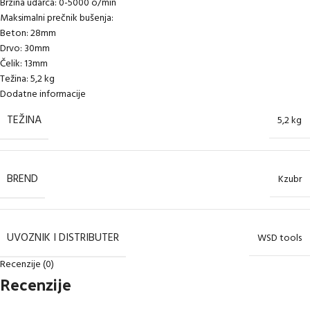
Brzina udarca: 0-5000 o/min
Maksimalni prečnik bušenja:
Beton: 28mm
Drvo: 30mm
Čelik: 13mm
Težina: 5,2 kg
Dodatne informacije
TEŽINA
5,2 kg
BREND
Kzubr
UVOZNIK I DISTRIBUTER
WSD tools
Recenzije (0)
Recenzije