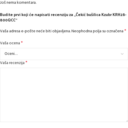
Još nema komentara.
Budite prvi koji će napisati recenziju za „Čekić bušilica Kzubr KRH28-
800QCC“
*
Vaša adresa e-pošte neće biti objavljena.
Neophodna polja su označena
*
Vaša ocena
*
Vaša recenzija