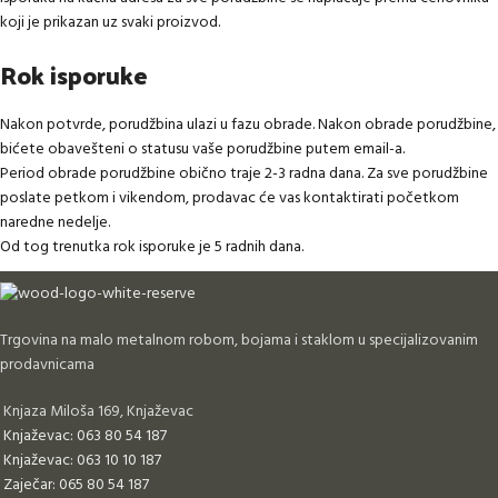
koji je prikazan uz svaki proizvod.
Rok isporuke
Nakon potvrde, porudžbina ulazi u fazu obrade. Nakon obrade porudžbine,
bićete obavešteni o statusu vaše porudžbine putem email-a.
Period obrade porudžbine obično traje 2-3 radna dana. Za sve porudžbine
poslate petkom i vikendom, prodavac će vas kontaktirati početkom
naredne nedelje.
Od tog trenutka rok isporuke je 5 radnih dana.
Trgovina na malo metalnom robom, bojama i staklom u specijalizovanim
prodavnicama
Knjaza Miloša 169, Knjaževac
Knjaževac: 063 80 54 187
Knjaževac: 063 10 10 187
Zaječar: 065 80 54 187