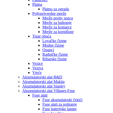
Platna
Platno za ogradu
Poljoprivredne mreže
Mreže protiv sunca
Mreže za baliranje
Mreže za komarce
Mreže za kornišone
Tigar obuća
Lovačke čizme
Modne čizme
Opanci
Radničke čizme
Ribarske čizme
Vezice
Veziva
Vreće
Akumulatorski alat B&D
Akumulatorski alat Makita
Akumulatorski alat Stanley
Akumulatorski alat Villager-Fuse
Fuse alati
Fuse akumulatoski čekići
Fuse alati za poliranje
Fuse baterijske lampe