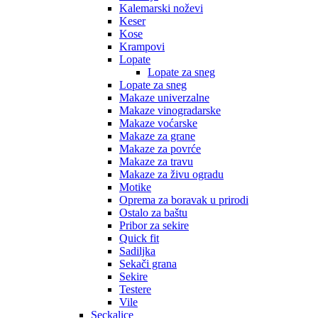
Kalemarski noževi
Keser
Kose
Krampovi
Lopate
Lopate za sneg
Lopate za sneg
Makaze univerzalne
Makaze vinogradarske
Makaze voćarske
Makaze za grane
Makaze za povrće
Makaze za travu
Makaze za živu ogradu
Motike
Oprema za boravak u prirodi
Ostalo za baštu
Pribor za sekire
Quick fit
Sadiljka
Sekači grana
Sekire
Testere
Vile
Seckalice