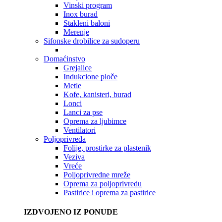
Vinski program
Inox burad
Stakleni baloni
Merenje
Sifonske drobilice za sudoperu
Domaćinstvo
Grejalice
Indukcione ploče
Metle
Kofe, kanisteri, burad
Lonci
Lanci za pse
Oprema za ljubimce
Ventilatori
Poljoprivreda
Folije, prostirke za plastenik
Veziva
Vreće
Poljoprivredne mreže
Oprema za poljoprivredu
Pastirice i oprema za pastirice
IZDVOJENO IZ PONUDE