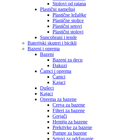
Stolovi od ratana
Plastični nameštaj
Plastične ležaljke
Plastične stolice
Plastični setovi
Plastični stolovi
Suncobrani i tende
Baterijski skuteri i bicikli
Bazeni i oprema
Bazeni
Bazeni za decu
Đakuzi
Čamci i oprema
Čamci
Kajaci
Dušeci
Kajaci
Oprema za bazene
Creva za bazene
Filteri za bazene
Grejači
Hemija za bazene
Prekrivke za bazene
Pumpe za bazene
Setovi za održavanje