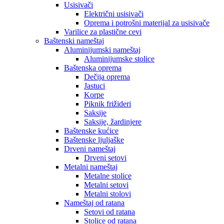
Usisivači
Električni usisivači
Oprema i potrošni materijal za usisivače
Varilice za plastične cevi
Baštenski nameštaj
Aluminijumski nameštaj
Aluminijumske stolice
Baštenska oprema
Dečija oprema
Jastuci
Korpe
Piknik frižideri
Saksije
Saksije, žardinjere
Baštenske kućice
Baštenske ljuljaške
Drveni nameštaj
Drveni setovi
Metalni nameštaj
Metalne stolice
Metalni setovi
Metalni stolovi
Nameštaj od ratana
Setovi od ratana
Stolice od ratana