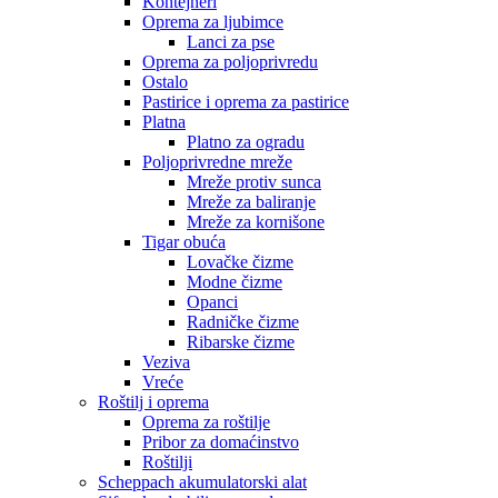
Kontejneri
Oprema za ljubimce
Lanci za pse
Oprema za poljoprivredu
Ostalo
Pastirice i oprema za pastirice
Platna
Platno za ogradu
Poljoprivredne mreže
Mreže protiv sunca
Mreže za baliranje
Mreže za kornišone
Tigar obuća
Lovačke čizme
Modne čizme
Opanci
Radničke čizme
Ribarske čizme
Veziva
Vreće
Roštilj i oprema
Oprema za roštilje
Pribor za domaćinstvo
Roštilji
Scheppach akumulatorski alat