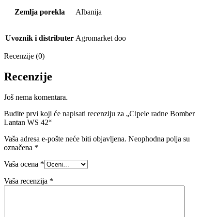
Zemlja porekla
Albanija
Uvoznik i distributer
Agromarket doo
Recenzije (0)
Recenzije
Još nema komentara.
Budite prvi koji će napisati recenziju za „Cipele radne Bomber
Lantan WS 42“
Vaša adresa e-pošte neće biti objavljena.
Neophodna polja su
označena
*
Vaša ocena
*
Vaša recenzija
*