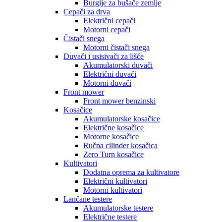
Burgije za bušače zemlje
Cepači za drva
Električni cepači
Motorni cepači
Čistači snega
Motorni čistači snega
Duvači i usisivači za lišće
Akumulatorski duvači
Električni duvači
Motorni duvači
Front mower
Front mower benzinski
Kosačice
Akumulatorske kosačice
Električne kosačice
Motorne kosačice
Ručna cilinder kosačica
Zero Turn kosačice
Kultivatori
Dodatna oprema za kultivatore
Električni kultivatori
Motorni kultivatori
Lančane testere
Akumulatorske testere
Električne testere