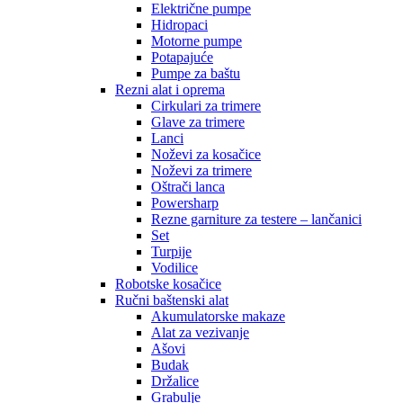
Električne pumpe
Hidropaci
Motorne pumpe
Potapajuće
Pumpe za baštu
Rezni alat i oprema
Cirkulari za trimere
Glave za trimere
Lanci
Noževi za kosačice
Noževi za trimere
Oštrači lanca
Powersharp
Rezne garniture za testere – lančanici
Set
Turpije
Vodilice
Robotske kosačice
Ručni baštenski alat
Akumulatorske makaze
Alat za vezivanje
Ašovi
Budak
Držalice
Grabulje