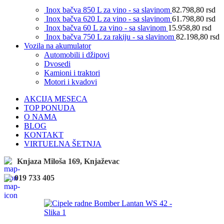
Inox bačva 850 L za vino - sa slavinom
82.798,80
rsd
Inox bačva 620 L za vino - sa slavinom
61.798,80
rsd
Inox bačva 60 L za vino - sa slavinom
15.958,80
rsd
Inox bačva 750 L za rakiju - sa slavinom
82.198,80
rsd
Vozila na akumulator
Automobili i džipovi
Dvosedi
Kamioni i traktori
Motori i kvadovi
AKCIJA MESECA
TOP PONUDA
O NAMA
BLOG
KONTAKT
VIRTUELNA ŠETNJA
Knjaza Miloša 169, Knjaževac
019 733 405