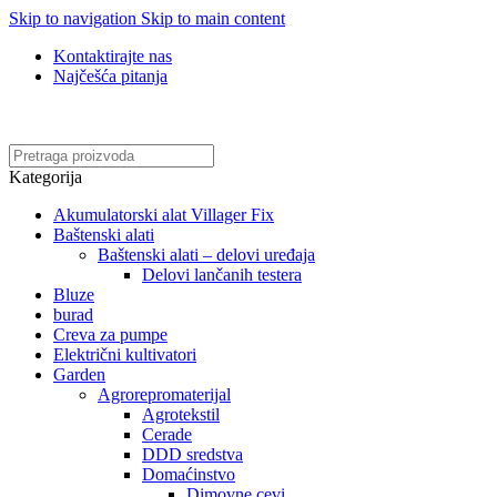
Skip to navigation
Skip to main content
Kontaktirajte nas
Najčešća pitanja
Online kupovina, vaša nova rutina!
Kategorija
Akumulatorski alat Villager Fix
Baštenski alati
Baštenski alati – delovi uređaja
Delovi lančanih testera
Bluze
burad
Creva za pumpe
Električni kultivatori
Garden
Agrorepromaterijal
Agrotekstil
Cerade
DDD sredstva
Domaćinstvo
Dimovne cevi