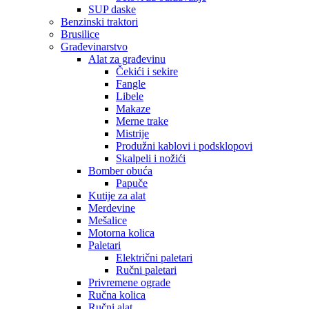
SUP daske
Benzinski traktori
Brusilice
Građevinarstvo
Alat za građevinu
Čekići i sekire
Fangle
Libele
Makaze
Merne trake
Mistrije
Produžni kablovi i podsklopovi
Skalpeli i nožići
Bomber obuća
Papuče
Kutije za alat
Merdevine
Mešalice
Motorna kolica
Paletari
Električni paletari
Ručni paletari
Privremene ograde
Ručna kolica
Ručni alat