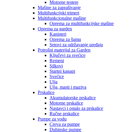
Motorne testere
Mašine za zaprašivanje
Multifunkcijski trimeri
Multifunkcionalne mašine
Oprema za multifunkcijske mašine
Oprema za garden
Kanisteri
Oprema za šumu
Setovi za održavanje uređaja
Potrošni materijal za Garden
Ključevi za svećice
Remeni
Silkovi
Startni kanapi
Svećice
Ulja
Ulja, masti i maziva
Prskalice
Akumulatorske prskalice
Motorne prskalice
Nastavci i ostalo za prskalice
Ručne prskalice
Pumpe za vodu
Creva za pumpe
Dubinske pumpe