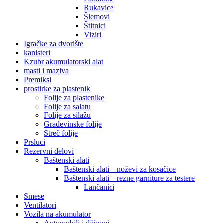
Rukavice
Šlemovi
Štitnici
Viziri
Igračke za dvorište
kanisteri
Kzubr akumulatorski alat
masti i maziva
Premiksi
prostirke za plastenik
Folije za plastenike
Folije za salatu
Folije za silažu
Građevinske folije
Streč folije
Prsluci
Rezervni delovi
Baštenski alati
Baštenski alati – noževi za kosačice
Baštenski alati – rezne garniture za testere
Lančanici
Smese
Ventilatori
Vozila na akumulator
Automobili i džipovi