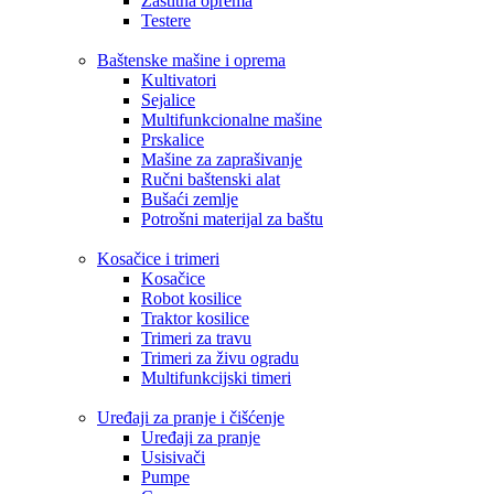
Zaštitna oprema
Testere
Baštenske mašine i oprema
Kultivatori
Sejalice
Multifunkcionalne mašine
Prskalice
Mašine za zaprašivanje
Ručni baštenski alat
Bušaći zemlje
Potrošni materijal za baštu
Kosačice i trimeri
Kosačice
Robot kosilice
Traktor kosilice
Trimeri za travu
Trimeri za živu ogradu
Multifunkcijski timeri
Uređaji za pranje i čišćenje
Uređaji za pranje
Usisivači
Pumpe