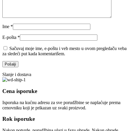
Ime
*
E-pošta
*
Sačuvaj moje ime, e-poštu i veb mesto u ovom pregledaču veba
za sledeći put kada komentarišem.
Slanje i dostava
Cena isporuke
Isporuka na kućnu adresu za sve porudžbine se naplaćuje prema
cenovniku koji je prikazan uz svaki proizvod.
Rok isporuke
Nakon potvrde, porudžbina ulazi u fazu obrade. Nakon obrade