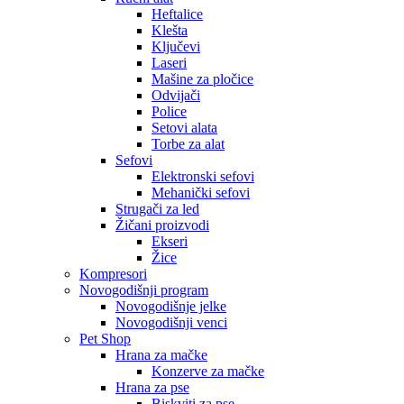
Heftalice
Klešta
Ključevi
Laseri
Mašine za pločice
Odvijači
Police
Setovi alata
Torbe za alat
Sefovi
Elektronski sefovi
Mehanički sefovi
Strugači za led
Žičani proizvodi
Ekseri
Žice
Kompresori
Novogodišnji program
Novogodišnje jelke
Novogodišnji venci
Pet Shop
Hrana za mačke
Konzerve za mačke
Hrana za pse
Biskviti za pse