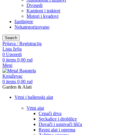
Dvosedi
Kamioni i traktori
Motori i kvadovi
žardinjere
Nekategorizovano
Search
Prijava / Registracija
Lista želja
0
Uporedi
0
items
0,00
rsd
Meni
0
items
0,00
rsd
Garden & Alati
Vrtni i baštenski alat
Vrtni alat
Cepači drva
Seckalice i drobilice
Duvači i usisivači lišća
Rezni alat i oprema