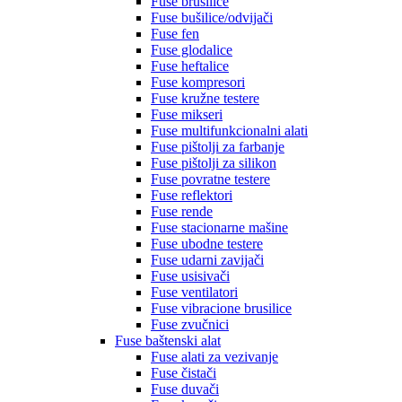
Fuse brusilice
Fuse bušilice/odvijači
Fuse fen
Fuse glodalice
Fuse heftalice
Fuse kompresori
Fuse kružne testere
Fuse mikseri
Fuse multifunkcionalni alati
Fuse pištolji za farbanje
Fuse pištolji za silikon
Fuse povratne testere
Fuse reflektori
Fuse rende
Fuse stacionarne mašine
Fuse ubodne testere
Fuse udarni zavijači
Fuse usisivači
Fuse ventilatori
Fuse vibracione brusilice
Fuse zvučnici
Fuse baštenski alat
Fuse alati za vezivanje
Fuse čistači
Fuse duvači