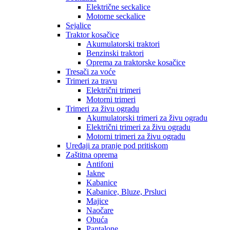
Električne seckalice
Motorne seckalice
Sejalice
Traktor kosačice
Akumulatorski traktori
Benzinski traktori
Oprema za traktorske kosačice
Tresači za voće
Trimeri za travu
Električni trimeri
Motorni trimeri
Trimeri za živu ogradu
Akumulatorski trimeri za živu ogradu
Električni trimeri za živu ogradu
Motorni trimeri za živu ogradu
Uređaji za pranje pod pritiskom
Zaštitna oprema
Antifoni
Jakne
Kabanice
Kabanice, Bluze, Prsluci
Majice
Naočare
Obuća
Pantalone