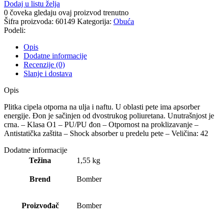
Dodaj u listu želja
0
čoveka gledaju ovaj proizvod trenutno
Šifra proizvoda:
60149
Kategorija:
Obuća
Podeli:
Opis
Dodatne informacije
Recenzije (0)
Slanje i dostava
Opis
Plitka cipela otporna na ulja i naftu. U oblasti pete ima apsorber
energije. Đon je sačinjen od dvostrukog poliuretana. Unutrašnjost je
crna. – Klasa O1 – PU/PU đon – Otpornost na proklizavanje –
Antistatička zaštita – Shock absorber u predelu pete – Veličina: 42
Dodatne informacije
Težina
1,55 kg
Brend
Bomber
Proizvođač
Bomber