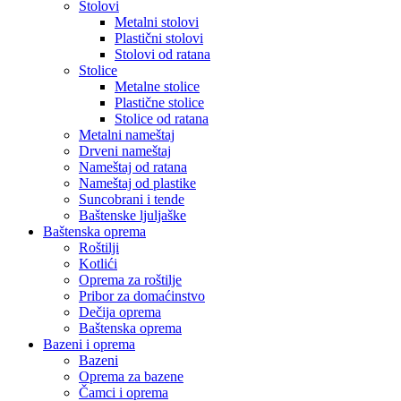
Stolovi
Metalni stolovi
Plastični stolovi
Stolovi od ratana
Stolice
Metalne stolice
Plastične stolice
Stolice od ratana
Metalni nameštaj
Drveni nameštaj
Nameštaj od ratana
Nameštaj od plastike
Suncobrani i tende
Baštenske ljuljaške
Baštenska oprema
Roštilji
Kotlići
Oprema za roštilje
Pribor za domaćinstvo
Dečija oprema
Baštenska oprema
Bazeni i oprema
Bazeni
Oprema za bazene
Čamci i oprema