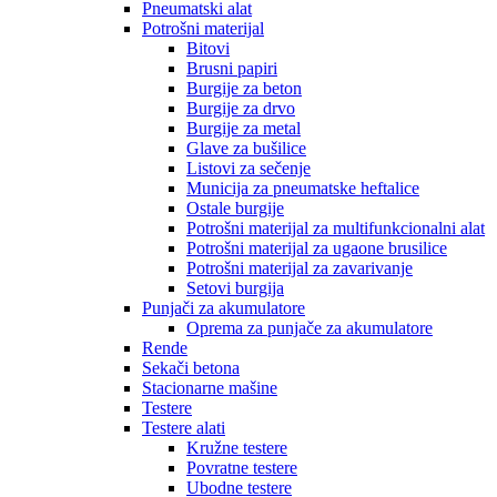
Pneumatski alat
Potrošni materijal
Bitovi
Brusni papiri
Burgije za beton
Burgije za drvo
Burgije za metal
Glave za bušilice
Listovi za sečenje
Municija za pneumatske heftalice
Ostale burgije
Potrošni materijal za multifunkcionalni alat
Potrošni materijal za ugaone brusilice
Potrošni materijal za zavarivanje
Setovi burgija
Punjači za akumulatore
Oprema za punjače za akumulatore
Rende
Sekači betona
Stacionarne mašine
Testere
Testere alati
Kružne testere
Povratne testere
Ubodne testere