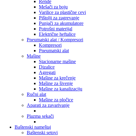
Rende
Mešači za boju
Varilice za plastične cevi
Pištolji za zagrevanje
Punjači za akumulatore
Potrošni materijal
Električne heftalice
Pneumatski alat / Kompresori
Kompresori
Pneumatski alat
Mašine
Stacionarne mašine
Dizalice
Agregati
Mašine za krečenje
Mašine za šivenje
Mašine za kanalizaciju
Ručni alat
Mašine za pločice
Aparati za zavarivanje
Plazma sekači
Baštenski nameštaj
Baštenski setovi