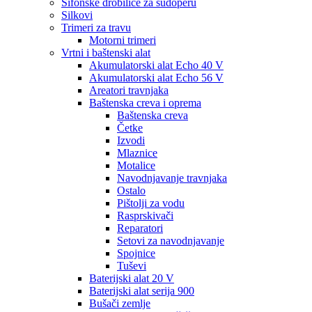
Sifonske drobilice za sudoperu
Silkovi
Trimeri za travu
Motorni trimeri
Vrtni i baštenski alat
Akumulatorski alat Echo 40 V
Akumulatorski alat Echo 56 V
Areatori travnjaka
Baštenska creva i oprema
Baštenska creva
Četke
Izvodi
Mlaznice
Motalice
Navodnjavanje travnjaka
Ostalo
Pištolji za vodu
Rasprskivači
Reparatori
Setovi za navodnjavanje
Spojnice
Tuševi
Baterijski alat 20 V
Baterijski alat serija 900
Bušači zemlje