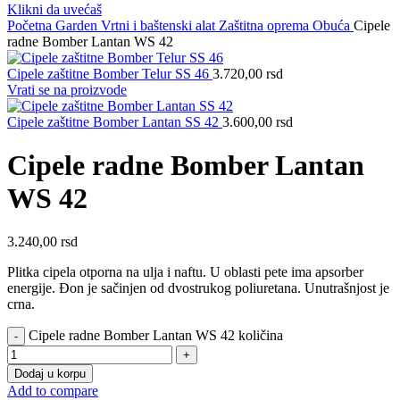
Klikni da uvećaš
Početna
Garden
Vrtni i baštenski alat
Zaštitna oprema
Obuća
Cipele
radne Bomber Lantan WS 42
Cipele zaštitne Bomber Telur SS 46
3.720,00
rsd
Vrati se na proizvode
Cipele zaštitne Bomber Lantan SS 42
3.600,00
rsd
Cipele radne Bomber Lantan
WS 42
3.240,00
rsd
Plitka cipela otporna na ulja i naftu. U oblasti pete ima apsorber
energije. Đon je sačinjen od dvostrukog poliuretana. Unutrašnjost je
crna.
Cipele radne Bomber Lantan WS 42 količina
Dodaj u korpu
Add to compare