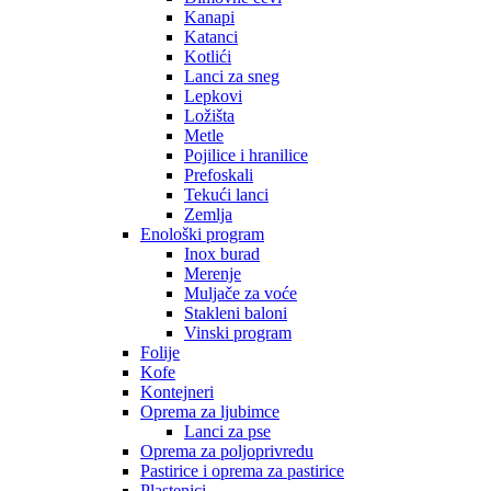
Kanapi
Katanci
Kotlići
Lanci za sneg
Lepkovi
Ložišta
Metle
Pojilice i hranilice
Prefoskali
Tekući lanci
Zemlja
Enološki program
Inox burad
Merenje
Muljače za voće
Stakleni baloni
Vinski program
Folije
Kofe
Kontejneri
Oprema za ljubimce
Lanci za pse
Oprema za poljoprivredu
Pastirice i oprema za pastirice
Plastenici