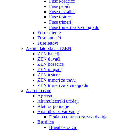
Fuse kosačice
Fuse perači
Fuse prskalice
Fuse testere
Fuse trimeri
Fuse trimeri za živu ogradu
Fuse baterije
Fuse punjači
Fuse setovi
Akumulatorski alat ZEN
ZEN baterije
ZEN duvači
ZEN kosačice
ZEN punjači
ZEN testere
ZEN trimeri za travu
ZEN trimeri za živu ogradu
Alati i mašine
Agregati
Akumulatorski uređaji
Alati za poliranje
Aparati za zavarivanje
Dodatna oprema za zavarivanje
Brusilice
Brusilice za zid