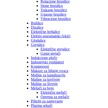
Rotacione brusilice
Stone brusilice
Trakaste brusilice
Ugaone brusilice
Vibracione brusilice
Bušilice
Dizalice
Električne heftalice
Elektro-pneumatski čekići
Glodalice
Grejalice
Električne grejalice
Gasni grejači
Indukcione ploče
Industrijski ventilatori
Kompresori
Makaze za šišanje ovaca
Mašine za kanalizaciju
Mašine za krečenje
Mašine za šivenje
Mešači za boju
Električni mešači
Oprema za mešače
Pištolji za zagrevanje
Plazma sekači