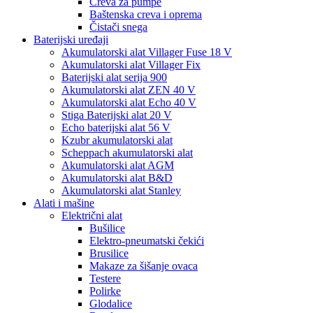
Creva za pumpe
Baštenska creva i oprema
Čistači snega
Baterijski uređaji
Akumulatorski alat Villager Fuse 18 V
Akumulatorski alat Villager Fix
Baterijski alat serija 900
Akumulatorski alat ZEN 40 V
Akumulatorski alat Echo 40 V
Stiga Baterijski alat 20 V
Echo baterijski alat 56 V
Kzubr akumulatorski alat
Scheppach akumulatorski alat
Akumulatorski alat AGM
Akumulatorski alat B&D
Akumulatorski alat Stanley
Alati i mašine
Električni alat
Bušilice
Elektro-pneumatski čekići
Brusilice
Makaze za šišanje ovaca
Testere
Polirke
Glodalice