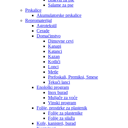
Salame za pse
Prskalice
Akumulatorske prskalice
Repromaterijal
Agrotekstil
Cerade
Domaćinstvo
Dimovne cevi
Kanapi
Katanci
Kazan
Kotlići
Lonci
Metle
Prefoskali, Premiksi, Smese
Tekući lanci
Enološki program
Inox burad
Muljače za voće
Vinski program
Folije, prostirke za plastenik
Folije za plastenike
Folije za silažu
Kofe, kanisteri, burad