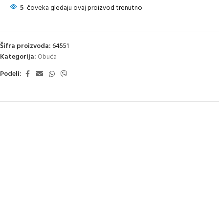
5
čoveka gledaju ovaj proizvod trenutno
Šifra proizvoda:
64551
Kategorija:
Obuća
Podeli: