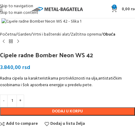
Skip to navigation
0
0,00
rs
Skip to main content
Klikni da uvećaš
Početna
Garden
Vrtni i baštenski alat
Zaštitna oprema
Obuća
Cipele radne Bomber Neon WS 42
3.840,00
rsd
Radna cipela sa karakteristikama protivkliznosti na ulja,antistatičkim
osobinama i šok apsorbera energije u predelu pete.
DODAJ U KORPU
Add to compare
Dodaj u listu želja