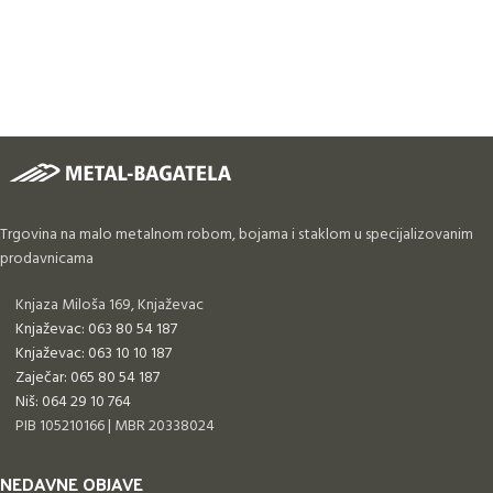
Trgovina na malo metalnom robom, bojama i staklom u specijalizovanim
prodavnicama
Knjaza Miloša 169, Knjaževac
Knjaževac: 063 80 54 187
Knjaževac: 063 10 10 187
Zaječar: 065 80 54 187
Niš: 064 29 10 764
PIB 105210166 | MBR 20338024
NEDAVNE OBJAVE