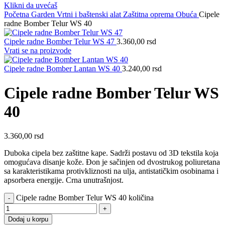
Klikni da uvećaš
Početna
Garden
Vrtni i baštenski alat
Zaštitna oprema
Obuća
Cipele
radne Bomber Telur WS 40
Cipele radne Bomber Telur WS 47
3.360,00
rsd
Vrati se na proizvode
Cipele radne Bomber Lantan WS 40
3.240,00
rsd
Cipele radne Bomber Telur WS
40
3.360,00
rsd
Duboka cipela bez zaštitne kape. Sadrži postavu od 3D tekstila koja
omogućava disanje kože. Đon je sačinjen od dvostrukog poliuretana
sa karakteristikama protivkliznosti na ulja, antistatičkim osobinama i
apsorbera energije. Crna unutrašnjost.
Cipele radne Bomber Telur WS 40 količina
Dodaj u korpu