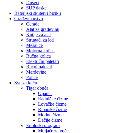
Dušeci
SUP daske
Baterijski skuteri i bicikli
Građevinarstvo
Cerade
Alat za građevinu
Kutije za alat
Strugači za led
Mešalice
Motorna kolica
Ručna kolica
Električni paletari
Ručni paletari
Merdevine
Police
Sve za kuću
Tigar obuća
Opanci
Radničke čizme
Lovačke čizme
Ribarske čizme
Modne čizme
Dečije čizme
Enološki program
Muljače za voće