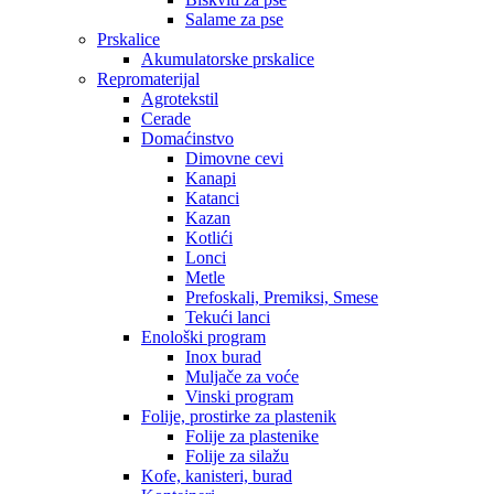
Salame za pse
Prskalice
Akumulatorske prskalice
Repromaterijal
Agrotekstil
Cerade
Domaćinstvo
Dimovne cevi
Kanapi
Katanci
Kazan
Kotlići
Lonci
Metle
Prefoskali, Premiksi, Smese
Tekući lanci
Enološki program
Inox burad
Muljače za voće
Vinski program
Folije, prostirke za plastenik
Folije za plastenike
Folije za silažu
Kofe, kanisteri, burad