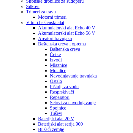
Sifonske drobilice za sudoperu
Silkovi
Trimeri za travu
Motorni trimeri
Vrtni i baštenski alat
Akumulatorski alat Echo 40 V
Akumulatorski alat Echo 56 V
Areatori travnjaka
Baštenska creva i oprema
Baštenska creva
Četke
Izvodi
Mlaznice
Motalice
Navodnjavanje travnjaka
Ostalo
Pištolji za vodu
Rasprskivači
Reparatori
Setovi za navodnjavanje
Spojnice
Tuševi
Baterijski alat 20 V
Baterijski alat serija 900
Bušači zemlje