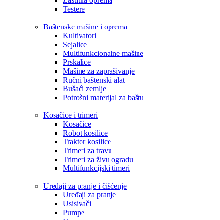
Zaštitna oprema
Testere
Baštenske mašine i oprema
Kultivatori
Sejalice
Multifunkcionalne mašine
Prskalice
Mašine za zaprašivanje
Ručni baštenski alat
Bušaći zemlje
Potrošni materijal za baštu
Kosačice i trimeri
Kosačice
Robot kosilice
Traktor kosilice
Trimeri za travu
Trimeri za živu ogradu
Multifunkcijski timeri
Uređaji za pranje i čišćenje
Uređaji za pranje
Usisivači
Pumpe