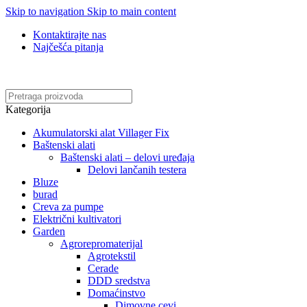
Skip to navigation
Skip to main content
Kontaktirajte nas
Najčešća pitanja
Online kupovina, vaša nova rutina!
Kategorija
Akumulatorski alat Villager Fix
Baštenski alati
Baštenski alati – delovi uređaja
Delovi lančanih testera
Bluze
burad
Creva za pumpe
Električni kultivatori
Garden
Agrorepromaterijal
Agrotekstil
Cerade
DDD sredstva
Domaćinstvo
Dimovne cevi