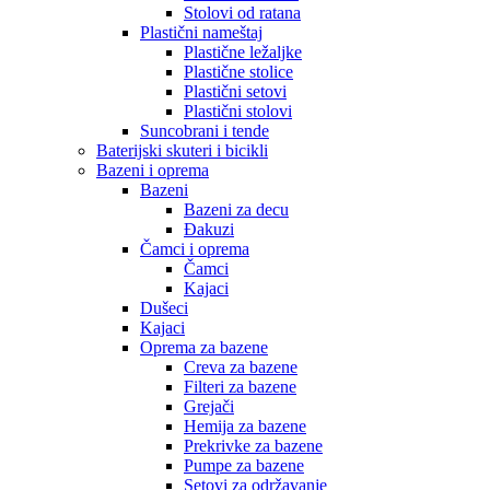
Stolovi od ratana
Plastični nameštaj
Plastične ležaljke
Plastične stolice
Plastični setovi
Plastični stolovi
Suncobrani i tende
Baterijski skuteri i bicikli
Bazeni i oprema
Bazeni
Bazeni za decu
Đakuzi
Čamci i oprema
Čamci
Kajaci
Dušeci
Kajaci
Oprema za bazene
Creva za bazene
Filteri za bazene
Grejači
Hemija za bazene
Prekrivke za bazene
Pumpe za bazene
Setovi za održavanje