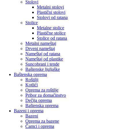
Stolovi
Metalni stolovi
Plastični stolovi
Stolovi od ratana
Stolice
Metalne stolice
Plastične stolice
Stolice od ratana
Metalni nameštaj
Drveni nameštaj
Nameštaj od ratana
Nameštaj od plastike
Suncobrani i tende
Baštenske ljuljaške
Baštenska oprema
Roštilji
Kotlići
Oprema za roštilje
Pribor za domaćinstvo
Dečija oprema
Baštenska oprema
Bazeni i oprema
Bazeni
Oprema za bazene
Čamci i oprema