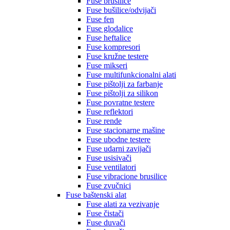
Fuse brusilice
Fuse bušilice/odvijači
Fuse fen
Fuse glodalice
Fuse heftalice
Fuse kompresori
Fuse kružne testere
Fuse mikseri
Fuse multifunkcionalni alati
Fuse pištolji za farbanje
Fuse pištolji za silikon
Fuse povratne testere
Fuse reflektori
Fuse rende
Fuse stacionarne mašine
Fuse ubodne testere
Fuse udarni zavijači
Fuse usisivači
Fuse ventilatori
Fuse vibracione brusilice
Fuse zvučnici
Fuse baštenski alat
Fuse alati za vezivanje
Fuse čistači
Fuse duvači