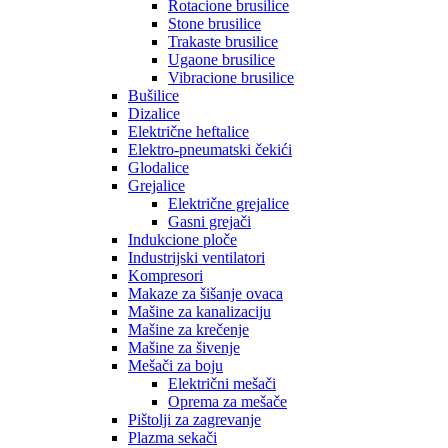
Rotacione brusilice
Stone brusilice
Trakaste brusilice
Ugaone brusilice
Vibracione brusilice
Bušilice
Dizalice
Električne heftalice
Elektro-pneumatski čekići
Glodalice
Grejalice
Električne grejalice
Gasni grejači
Indukcione ploče
Industrijski ventilatori
Kompresori
Makaze za šišanje ovaca
Mašine za kanalizaciju
Mašine za krečenje
Mašine za šivenje
Mešači za boju
Električni mešači
Oprema za mešače
Pištolji za zagrevanje
Plazma sekači