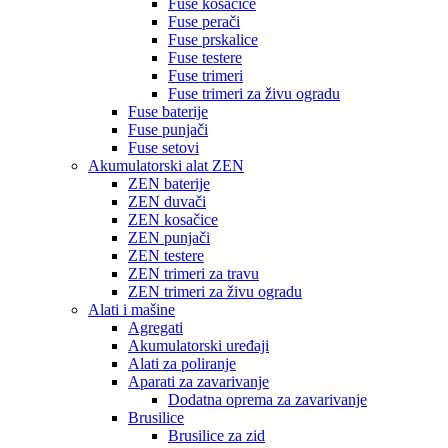
Fuse kosačice
Fuse perači
Fuse prskalice
Fuse testere
Fuse trimeri
Fuse trimeri za živu ogradu
Fuse baterije
Fuse punjači
Fuse setovi
Akumulatorski alat ZEN
ZEN baterije
ZEN duvači
ZEN kosačice
ZEN punjači
ZEN testere
ZEN trimeri za travu
ZEN trimeri za živu ogradu
Alati i mašine
Agregati
Akumulatorski uređaji
Alati za poliranje
Aparati za zavarivanje
Dodatna oprema za zavarivanje
Brusilice
Brusilice za zid