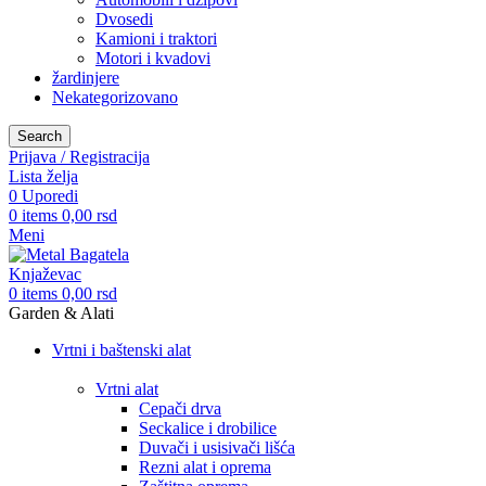
Dvosedi
Kamioni i traktori
Motori i kvadovi
žardinjere
Nekategorizovano
Search
Prijava / Registracija
Lista želja
0
Uporedi
0
items
0,00
rsd
Meni
0
items
0,00
rsd
Garden & Alati
Vrtni i baštenski alat
Vrtni alat
Cepači drva
Seckalice i drobilice
Duvači i usisivači lišća
Rezni alat i oprema