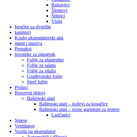
Rukavice
Šlemovi
Štitnici
Viziri
Igračke za dvorište
kanisteri
Kzubr akumulatorski alat
masti i maziva
Premiksi
prostirke za plastenik
Folije za plastenike
Folije za salatu
Folije za silažu
Građevinske folije
Streč folije
Prsluci
Rezervni delovi
Baštenski alati
Baštenski alati – noževi za kosačice
Baštenski alati – rezne garniture za testere
Lančanici
Smese
Ventilatori
Vozila na akumulator
Automobili i džipovi