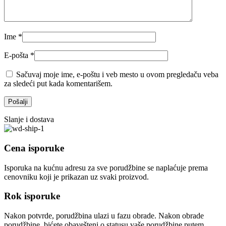
Ime
*
E-pošta
*
Sačuvaj moje ime, e-poštu i veb mesto u ovom pregledaču veba
za sledeći put kada komentarišem.
Slanje i dostava
Cena isporuke
Isporuka na kućnu adresu za sve porudžbine se naplaćuje prema
cenovniku koji je prikazan uz svaki proizvod.
Rok isporuke
Nakon potvrde, porudžbina ulazi u fazu obrade. Nakon obrade
porudžbine, bićete obavešteni o statusu vaše porudžbine putem