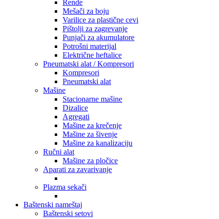
Rende
Mešači za boju
Varilice za plastične cevi
Pištolji za zagrevanje
Punjači za akumulatore
Potrošni materijal
Električne heftalice
Pneumatski alat / Kompresori
Kompresori
Pneumatski alat
Mašine
Stacionarne mašine
Dizalice
Agregati
Mašine za krečenje
Mašine za šivenje
Mašine za kanalizaciju
Ručni alat
Mašine za pločice
Aparati za zavarivanje
Plazma sekači
Baštenski nameštaj
Baštenski setovi