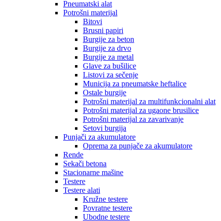
Pneumatski alat
Potrošni materijal
Bitovi
Brusni papiri
Burgije za beton
Burgije za drvo
Burgije za metal
Glave za bušilice
Listovi za sečenje
Municija za pneumatske heftalice
Ostale burgije
Potrošni materijal za multifunkcionalni alat
Potrošni materijal za ugaone brusilice
Potrošni materijal za zavarivanje
Setovi burgija
Punjači za akumulatore
Oprema za punjače za akumulatore
Rende
Sekači betona
Stacionarne mašine
Testere
Testere alati
Kružne testere
Povratne testere
Ubodne testere