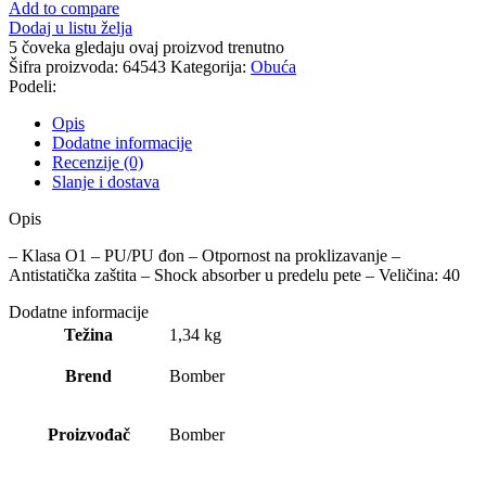
Add to compare
Dodaj u listu želja
5
čoveka gledaju ovaj proizvod trenutno
Šifra proizvoda:
64543
Kategorija:
Obuća
Podeli:
Opis
Dodatne informacije
Recenzije (0)
Slanje i dostava
Opis
– Klasa O1 – PU/PU đon – Otpornost na proklizavanje –
Antistatička zaštita – Shock absorber u predelu pete – Veličina: 40
Dodatne informacije
Težina
1,34 kg
Brend
Bomber
Proizvođač
Bomber