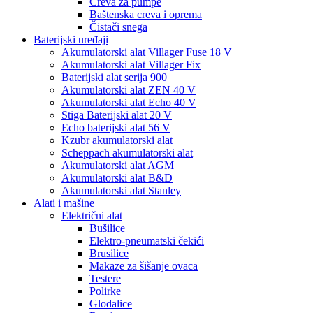
Creva za pumpe
Baštenska creva i oprema
Čistači snega
Baterijski uređaji
Akumulatorski alat Villager Fuse 18 V
Akumulatorski alat Villager Fix
Baterijski alat serija 900
Akumulatorski alat ZEN 40 V
Akumulatorski alat Echo 40 V
Stiga Baterijski alat 20 V
Echo baterijski alat 56 V
Kzubr akumulatorski alat
Scheppach akumulatorski alat
Akumulatorski alat AGM
Akumulatorski alat B&D
Akumulatorski alat Stanley
Alati i mašine
Električni alat
Bušilice
Elektro-pneumatski čekići
Brusilice
Makaze za šišanje ovaca
Testere
Polirke
Glodalice