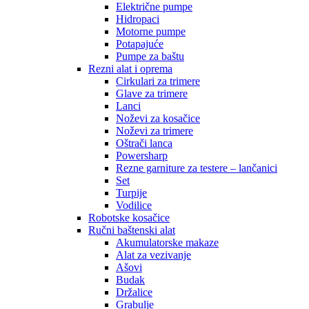
Električne pumpe
Hidropaci
Motorne pumpe
Potapajuće
Pumpe za baštu
Rezni alat i oprema
Cirkulari za trimere
Glave za trimere
Lanci
Noževi za kosačice
Noževi za trimere
Oštrači lanca
Powersharp
Rezne garniture za testere – lančanici
Set
Turpije
Vodilice
Robotske kosačice
Ručni baštenski alat
Akumulatorske makaze
Alat za vezivanje
Ašovi
Budak
Držalice
Grabulje