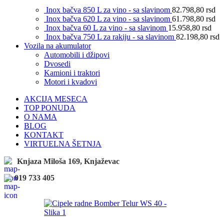
Inox bačva 850 L za vino - sa slavinom
82.798,80
rsd
Inox bačva 620 L za vino - sa slavinom
61.798,80
rsd
Inox bačva 60 L za vino - sa slavinom
15.958,80
rsd
Inox bačva 750 L za rakiju - sa slavinom
82.198,80
rsd
Vozila na akumulator
Automobili i džipovi
Dvosedi
Kamioni i traktori
Motori i kvadovi
AKCIJA MESECA
TOP PONUDA
O NAMA
BLOG
KONTAKT
VIRTUELNA ŠETNJA
Knjaza Miloša 169, Knjaževac
019 733 405