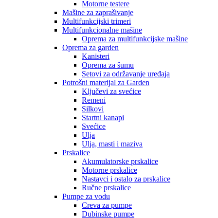
Motorne testere
Mašine za zaprašivanje
Multifunkcijski trimeri
Multifunkcionalne mašine
Oprema za multifunkcijske mašine
Oprema za garden
Kanisteri
Oprema za šumu
Setovi za održavanje uređaja
Potrošni materijal za Garden
Ključevi za svećice
Remeni
Silkovi
Startni kanapi
Svećice
Ulja
Ulja, masti i maziva
Prskalice
Akumulatorske prskalice
Motorne prskalice
Nastavci i ostalo za prskalice
Ručne prskalice
Pumpe za vodu
Creva za pumpe
Dubinske pumpe