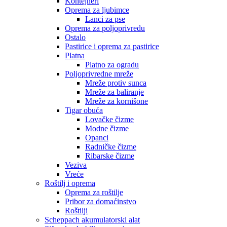
Kontejneri
Oprema za ljubimce
Lanci za pse
Oprema za poljoprivredu
Ostalo
Pastirice i oprema za pastirice
Platna
Platno za ogradu
Poljoprivredne mreže
Mreže protiv sunca
Mreže za baliranje
Mreže za kornišone
Tigar obuća
Lovačke čizme
Modne čizme
Opanci
Radničke čizme
Ribarske čizme
Veziva
Vreće
Roštilj i oprema
Oprema za roštilje
Pribor za domaćinstvo
Roštilji
Scheppach akumulatorski alat