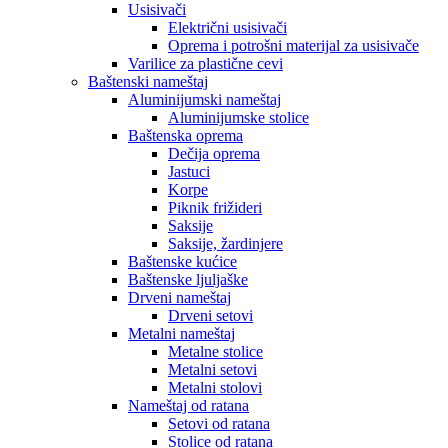
Usisivači
Električni usisivači
Oprema i potrošni materijal za usisivače
Varilice za plastične cevi
Baštenski nameštaj
Aluminijumski nameštaj
Aluminijumske stolice
Baštenska oprema
Dečija oprema
Jastuci
Korpe
Piknik frižideri
Saksije
Saksije, žardinjere
Baštenske kućice
Baštenske ljuljaške
Drveni nameštaj
Drveni setovi
Metalni nameštaj
Metalne stolice
Metalni setovi
Metalni stolovi
Nameštaj od ratana
Setovi od ratana
Stolice od ratana