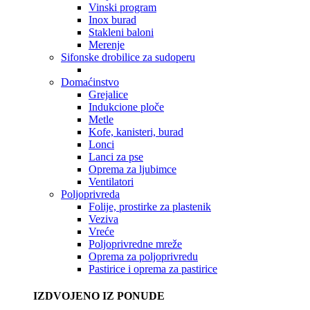
Vinski program
Inox burad
Stakleni baloni
Merenje
Sifonske drobilice za sudoperu
Domaćinstvo
Grejalice
Indukcione ploče
Metle
Kofe, kanisteri, burad
Lonci
Lanci za pse
Oprema za ljubimce
Ventilatori
Poljoprivreda
Folije, prostirke za plastenik
Veziva
Vreće
Poljoprivredne mreže
Oprema za poljoprivredu
Pastirice i oprema za pastirice
IZDVOJENO IZ PONUDE