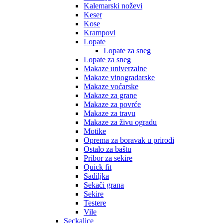
Kalemarski noževi
Keser
Kose
Krampovi
Lopate
Lopate za sneg
Lopate za sneg
Makaze univerzalne
Makaze vinogradarske
Makaze voćarske
Makaze za grane
Makaze za povrće
Makaze za travu
Makaze za živu ogradu
Motike
Oprema za boravak u prirodi
Ostalo za baštu
Pribor za sekire
Quick fit
Sadiljka
Sekači grana
Sekire
Testere
Vile
Seckalice