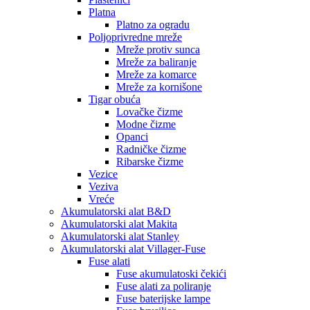
Platna
Platno za ogradu
Poljoprivredne mreže
Mreže protiv sunca
Mreže za baliranje
Mreže za komarce
Mreže za kornišone
Tigar obuća
Lovačke čizme
Modne čizme
Opanci
Radničke čizme
Ribarske čizme
Vezice
Veziva
Vreće
Akumulatorski alat B&D
Akumulatorski alat Makita
Akumulatorski alat Stanley
Akumulatorski alat Villager-Fuse
Fuse alati
Fuse akumulatoski čekići
Fuse alati za poliranje
Fuse baterijske lampe