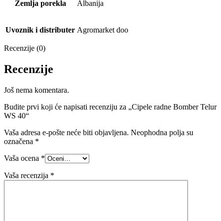
Zemlja porekla
Albanija
Uvoznik i distributer
Agromarket doo
Recenzije (0)
Recenzije
Još nema komentara.
Budite prvi koji će napisati recenziju za „Cipele radne Bomber Telur
WS 40“
Vaša adresa e-pošte neće biti objavljena.
Neophodna polja su
označena
*
Vaša ocena
*
Vaša recenzija
*