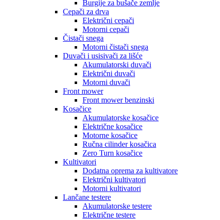
Burgije za bušače zemlje
Cepači za drva
Električni cepači
Motorni cepači
Čistači snega
Motorni čistači snega
Duvači i usisivači za lišće
Akumulatorski duvači
Električni duvači
Motorni duvači
Front mower
Front mower benzinski
Kosačice
Akumulatorske kosačice
Električne kosačice
Motorne kosačice
Ručna cilinder kosačica
Zero Turn kosačice
Kultivatori
Dodatna oprema za kultivatore
Električni kultivatori
Motorni kultivatori
Lančane testere
Akumulatorske testere
Električne testere