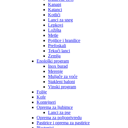
Kanapi
Katanci
Kotlići
Lanci za sneg
Lepkovi
Ložišta
Metle
Pojilice i hranilice
Prefoskali
Tekući lanci
Zemlja
Enološki program
Inox burad
Merenje
Muljače za voće
Stakleni baloni
Vinski program
Folije
Kofe
Kontejneri
Oprema za ljubimce
Lanci za pse
Oprema za poljoprivredu
Pastirice i oprema za pastirice
Plastenici