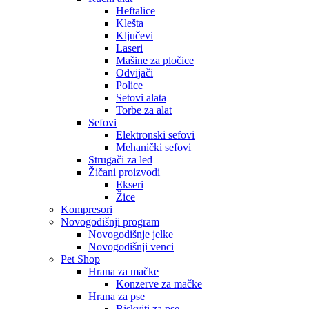
Heftalice
Klešta
Ključevi
Laseri
Mašine za pločice
Odvijači
Police
Setovi alata
Torbe za alat
Sefovi
Elektronski sefovi
Mehanički sefovi
Strugači za led
Žičani proizvodi
Ekseri
Žice
Kompresori
Novogodišnji program
Novogodišnje jelke
Novogodišnji venci
Pet Shop
Hrana za mačke
Konzerve za mačke
Hrana za pse
Biskviti za pse