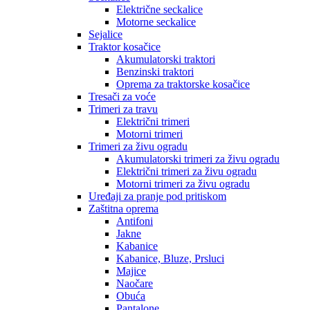
Električne seckalice
Motorne seckalice
Sejalice
Traktor kosačice
Akumulatorski traktori
Benzinski traktori
Oprema za traktorske kosačice
Tresači za voće
Trimeri za travu
Električni trimeri
Motorni trimeri
Trimeri za živu ogradu
Akumulatorski trimeri za živu ogradu
Električni trimeri za živu ogradu
Motorni trimeri za živu ogradu
Uređaji za pranje pod pritiskom
Zaštitna oprema
Antifoni
Jakne
Kabanice
Kabanice, Bluze, Prsluci
Majice
Naočare
Obuća
Pantalone