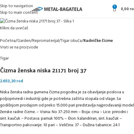
Skip to navigation
0
0,00
rs
Skip to main content
Klikni da uvećaš
Početna
Garden
Repromaterijal
Tigar obuća
Radničke čizme
Vrati se na proizvode
Tigar
Čizma ženska niska 21171 broj 37
2.653,20
rsd
Niska ženska radna gumena čizma pogodna je za obavljanje poslova u
poljoprivredi i industriji gde je potrebna zaštita stopala od vlage. Sa
godišnjom prodajom od preko 15.000 pari predstavlja najprodavaniji model
ženske radne čizme. – Visina: No 37-250 mm – Boja: crna – Lice: prirodni i
sint. kaučuk – Postava: pamuk 100% – Đon: kalandriran, sint. kaučuk –
Transportno pakovanje: 10 pari – Veličina: 37 – Dužina tabanice: 24.1