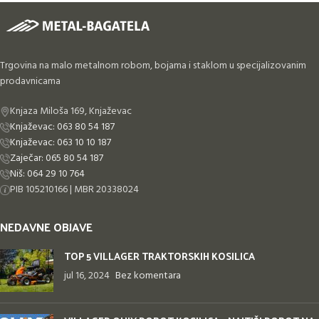
Trgovina na malo metalnom robom, bojama i staklom u specijalizovanim
prodavnicama
Knjaza Miloša 169, Knjaževac
Knjaževac: 063 80 54 187
Knjaževac: 063 10 10 187
Zaječar: 065 80 54 187
Niš: 064 29 10 764
PIB 105210166 | MBR 20338024
NEDAVNE OBJAVE
TOP 5 VILLAGER TRAKTORSKIH KOSILICA
jul 16, 2024
Bez komentara