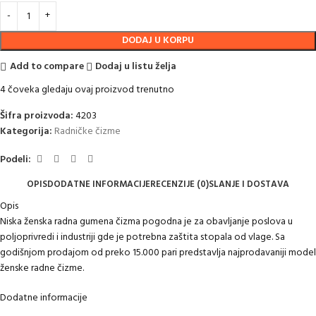
DODAJ U KORPU
Add to compare
Dodaj u listu želja
4
čoveka gledaju ovaj proizvod trenutno
Šifra proizvoda:
4203
Kategorija:
Radničke čizme
Podeli:
OPIS
DODATNE INFORMACIJE
RECENZIJE (0)
SLANJE I DOSTAVA
Opis
Niska ženska radna gumena čizma pogodna je za obavljanje poslova u
poljoprivredi i industriji gde je potrebna zaštita stopala od vlage. Sa
godišnjom prodajom od preko 15.000 pari predstavlja najprodavaniji model
ženske radne čizme.
Dodatne informacije