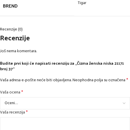
Tigar
BREND
Recenzije (0)
Recenzije
Još nema komentara.
Budite prvi koji će napisati recenziju za „Čizma ženska niska 21171
broj 37“
*
Vaša adresa e-pošte neće biti objavljena.
Neophodna polja su označena
*
Vaša ocena
*
Vaša recenzija