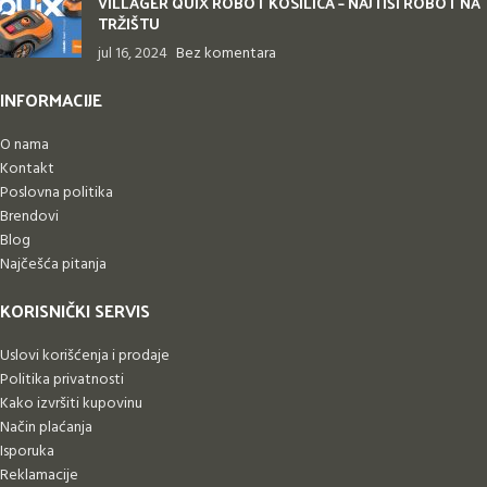
VILLAGER QUIX ROBOT KOSILICA – NAJTIŠI ROBOT NA
TRŽIŠTU
jul 16, 2024
Bez komentara
INFORMACIJE
O nama
Kontakt
Poslovna politika
Brendovi
Blog
Najčešća pitanja
KORISNIČKI SERVIS
Uslovi korišćenja i prodaje
Politika privatnosti
Kako izvršiti kupovinu
Način plaćanja
Isporuka
Reklamacije