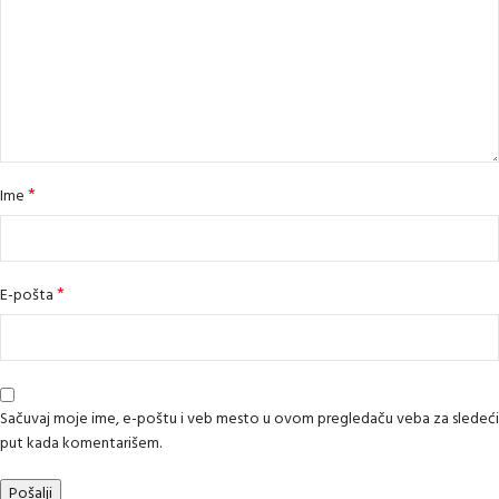
*
Ime
*
E-pošta
Sačuvaj moje ime, e-poštu i veb mesto u ovom pregledaču veba za sledeći
put kada komentarišem.