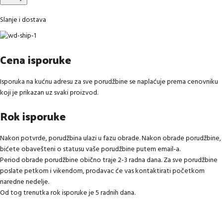
Slanje i dostava
Cena isporuke
Isporuka na kućnu adresu za sve porudžbine se naplaćuje prema cenovniku
koji je prikazan uz svaki proizvod.
Rok isporuke
Nakon potvrde, porudžbina ulazi u fazu obrade. Nakon obrade porudžbine,
bićete obavešteni o statusu vaše porudžbine putem email-a.
Period obrade porudžbine obično traje 2-3 radna dana. Za sve porudžbine
poslate petkom i vikendom, prodavac će vas kontaktirati početkom
naredne nedelje.
Od tog trenutka rok isporuke je 5 radnih dana.