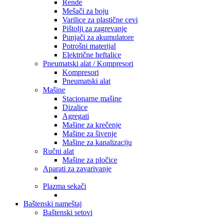
Rende
Mešači za boju
Varilice za plastične cevi
Pištolji za zagrevanje
Punjači za akumulatore
Potrošni materijal
Električne heftalice
Pneumatski alat / Kompresori
Kompresori
Pneumatski alat
Mašine
Stacionarne mašine
Dizalice
Agregati
Mašine za krečenje
Mašine za šivenje
Mašine za kanalizaciju
Ručni alat
Mašine za pločice
Aparati za zavarivanje
Plazma sekači
Baštenski nameštaj
Baštenski setovi