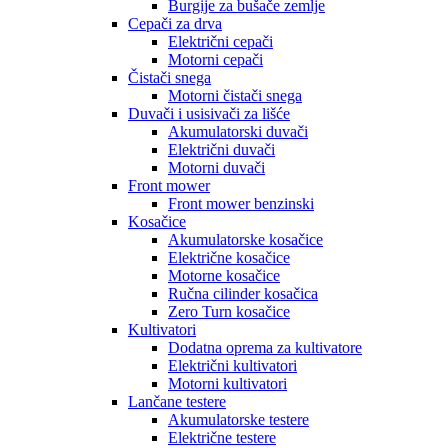
Burgije za bušače zemlje
Cepači za drva
Električni cepači
Motorni cepači
Čistači snega
Motorni čistači snega
Duvači i usisivači za lišće
Akumulatorski duvači
Električni duvači
Motorni duvači
Front mower
Front mower benzinski
Kosačice
Akumulatorske kosačice
Električne kosačice
Motorne kosačice
Ručna cilinder kosačica
Zero Turn kosačice
Kultivatori
Dodatna oprema za kultivatore
Električni kultivatori
Motorni kultivatori
Lančane testere
Akumulatorske testere
Električne testere