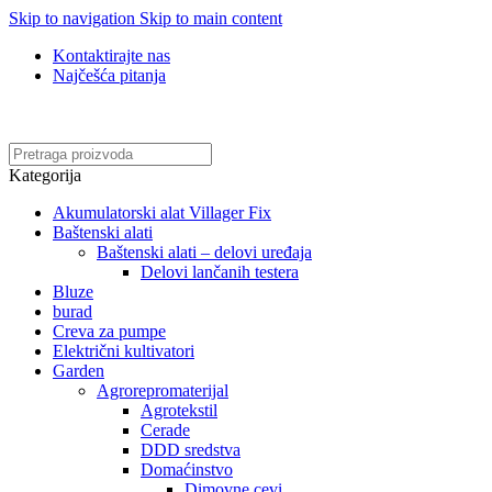
Skip to navigation
Skip to main content
Kontaktirajte nas
Najčešća pitanja
Online kupovina, vaša nova rutina!
Kategorija
Akumulatorski alat Villager Fix
Baštenski alati
Baštenski alati – delovi uređaja
Delovi lančanih testera
Bluze
burad
Creva za pumpe
Električni kultivatori
Garden
Agrorepromaterijal
Agrotekstil
Cerade
DDD sredstva
Domaćinstvo
Dimovne cevi