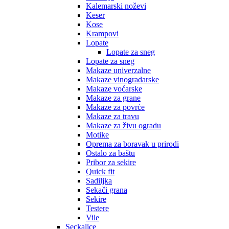
Kalemarski noževi
Keser
Kose
Krampovi
Lopate
Lopate za sneg
Lopate za sneg
Makaze univerzalne
Makaze vinogradarske
Makaze voćarske
Makaze za grane
Makaze za povrće
Makaze za travu
Makaze za živu ogradu
Motike
Oprema za boravak u prirodi
Ostalo za baštu
Pribor za sekire
Quick fit
Sadiljka
Sekači grana
Sekire
Testere
Vile
Seckalice