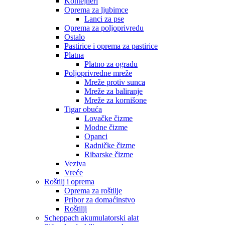
Kontejneri
Oprema za ljubimce
Lanci za pse
Oprema za poljoprivredu
Ostalo
Pastirice i oprema za pastirice
Platna
Platno za ogradu
Poljoprivredne mreže
Mreže protiv sunca
Mreže za baliranje
Mreže za kornišone
Tigar obuća
Lovačke čizme
Modne čizme
Opanci
Radničke čizme
Ribarske čizme
Veziva
Vreće
Roštilj i oprema
Oprema za roštilje
Pribor za domaćinstvo
Roštilji
Scheppach akumulatorski alat