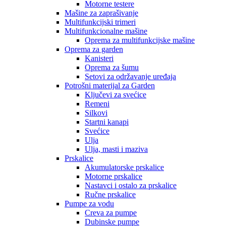
Motorne testere
Mašine za zaprašivanje
Multifunkcijski trimeri
Multifunkcionalne mašine
Oprema za multifunkcijske mašine
Oprema za garden
Kanisteri
Oprema za šumu
Setovi za održavanje uređaja
Potrošni materijal za Garden
Ključevi za svećice
Remeni
Silkovi
Startni kanapi
Svećice
Ulja
Ulja, masti i maziva
Prskalice
Akumulatorske prskalice
Motorne prskalice
Nastavci i ostalo za prskalice
Ručne prskalice
Pumpe za vodu
Creva za pumpe
Dubinske pumpe