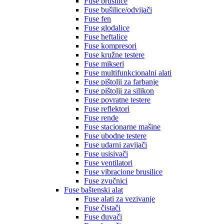
Fuse brusilice
Fuse bušilice/odvijači
Fuse fen
Fuse glodalice
Fuse heftalice
Fuse kompresori
Fuse kružne testere
Fuse mikseri
Fuse multifunkcionalni alati
Fuse pištolji za farbanje
Fuse pištolji za silikon
Fuse povratne testere
Fuse reflektori
Fuse rende
Fuse stacionarne mašine
Fuse ubodne testere
Fuse udarni zavijači
Fuse usisivači
Fuse ventilatori
Fuse vibracione brusilice
Fuse zvučnici
Fuse baštenski alat
Fuse alati za vezivanje
Fuse čistači
Fuse duvači