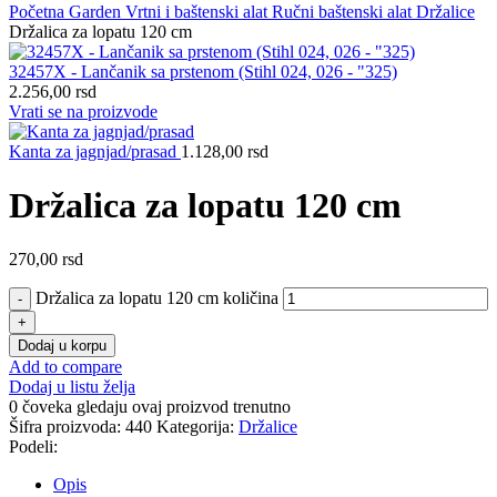
Početna
Garden
Vrtni i baštenski alat
Ručni baštenski alat
Držalice
Držalica za lopatu 120 cm
32457X - Lančanik sa prstenom (Stihl 024, 026 - "325)
2.256,00
rsd
Vrati se na proizvode
Kanta za jagnjad/prasad
1.128,00
rsd
Držalica za lopatu 120 cm
270,00
rsd
Držalica za lopatu 120 cm količina
Dodaj u korpu
Add to compare
Dodaj u listu želja
0
čoveka gledaju ovaj proizvod trenutno
Šifra proizvoda:
440
Kategorija:
Držalice
Podeli:
Opis