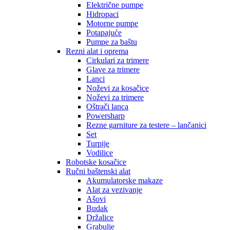
Električne pumpe
Hidropaci
Motorne pumpe
Potapajuće
Pumpe za baštu
Rezni alat i oprema
Cirkulari za trimere
Glave za trimere
Lanci
Noževi za kosačice
Noževi za trimere
Oštrači lanca
Powersharp
Rezne garniture za testere – lančanici
Set
Turpije
Vodilice
Robotske kosačice
Ručni baštenski alat
Akumulatorske makaze
Alat za vezivanje
Ašovi
Budak
Držalice
Grabulje