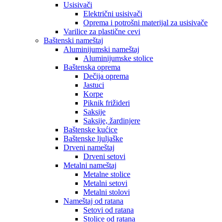
Usisivači
Električni usisivači
Oprema i potrošni materijal za usisivače
Varilice za plastične cevi
Baštenski nameštaj
Aluminijumski nameštaj
Aluminijumske stolice
Baštenska oprema
Dečija oprema
Jastuci
Korpe
Piknik frižideri
Saksije
Saksije, žardinjere
Baštenske kućice
Baštenske ljuljaške
Drveni nameštaj
Drveni setovi
Metalni nameštaj
Metalne stolice
Metalni setovi
Metalni stolovi
Nameštaj od ratana
Setovi od ratana
Stolice od ratana