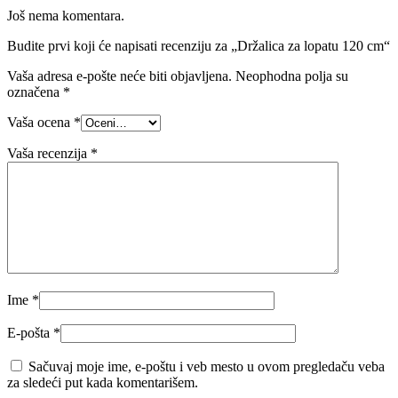
Još nema komentara.
Budite prvi koji će napisati recenziju za „Držalica za lopatu 120 cm“
Vaša adresa e-pošte neće biti objavljena.
Neophodna polja su
označena
*
Vaša ocena
*
Vaša recenzija
*
Ime
*
E-pošta
*
Sačuvaj moje ime, e-poštu i veb mesto u ovom pregledaču veba
za sledeći put kada komentarišem.