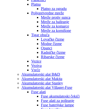
Platna
Platno za ogradu
Poljoprivredne mreže
Mreže protiv sunca
Mreže za baliranje
Mreže za komarce
Mreže za kornišone
Tigar obuća
Lovačke čizme
Modne čizme
Opanci
Radničke čizme
Ribarske čizme
Vezice
Veziva
Vreće
Akumulatorski alat B&D
Akumulatorski alat Makita
Akumulatorski alat Stanley
Akumulatorski alat Villager-Fuse
Fuse alati
Fuse akumulatoski čekići
Fuse alati za poliranje
Fuse baterijske lampe