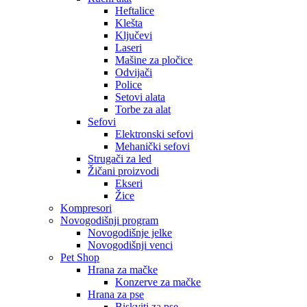
Heftalice
Klešta
Ključevi
Laseri
Mašine za pločice
Odvijači
Police
Setovi alata
Torbe za alat
Sefovi
Elektronski sefovi
Mehanički sefovi
Strugači za led
Žičani proizvodi
Ekseri
Žice
Kompresori
Novogodišnji program
Novogodišnje jelke
Novogodišnji venci
Pet Shop
Hrana za mačke
Konzerve za mačke
Hrana za pse
Biskviti za pse