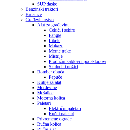
SUP daske
Benzinski traktori
Brusilice
Građevinarstvo
Alat za građevinu
Čekići i sekire
Fangle
Libele
Makaze
Merne trake
Mistrije
Produžni kablovi i podsklopovi
Skalpeli i nožići
Bomber obuća
Papuče
Kutije za alat
Merdevine
Mešalice
Motorna kolica
Paletari
Električni paletari
Ručni paletari
Privremene ograde
Ručna kolica
Ručni alat