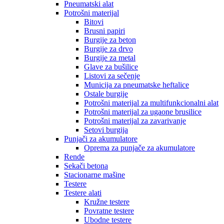
Pneumatski alat
Potrošni materijal
Bitovi
Brusni papiri
Burgije za beton
Burgije za drvo
Burgije za metal
Glave za bušilice
Listovi za sečenje
Municija za pneumatske heftalice
Ostale burgije
Potrošni materijal za multifunkcionalni alat
Potrošni materijal za ugaone brusilice
Potrošni materijal za zavarivanje
Setovi burgija
Punjači za akumulatore
Oprema za punjače za akumulatore
Rende
Sekači betona
Stacionarne mašine
Testere
Testere alati
Kružne testere
Povratne testere
Ubodne testere