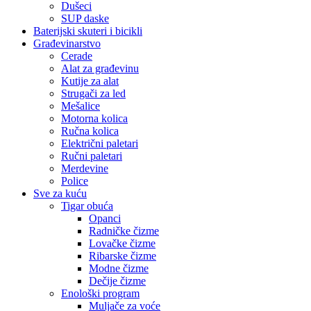
Dušeci
SUP daske
Baterijski skuteri i bicikli
Građevinarstvo
Cerade
Alat za građevinu
Kutije za alat
Strugači za led
Mešalice
Motorna kolica
Ručna kolica
Električni paletari
Ručni paletari
Merdevine
Police
Sve za kuću
Tigar obuća
Opanci
Radničke čizme
Lovačke čizme
Ribarske čizme
Modne čizme
Dečije čizme
Enološki program
Muljače za voće