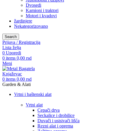
Dvosedi
Kamioni i traktori
Motori i kvadovi
žardinjere
Nekategorizovano
Search
Prijava / Registracija
Lista želja
0
Uporedi
0
items
0,00
rsd
Meni
0
items
0,00
rsd
Garden & Alati
Vrtni i baštenski alat
Vrtni alat
Cepači drva
Seckalice i drobilice
Duvači i usisivači lišća
Rezni alat i oprema