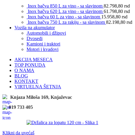
Inox bačva 850 L za vino - sa slavinom
82.798,80
rsd
Inox bačva 620 L za vino - sa slavinom
61.798,80
rsd
Inox bačva 60 L za vino - sa slavinom
15.958,80
rsd
Inox bačva 750 L za rakiju - sa slavinom
82.198,80
rsd
Vozila na akumulator
Automobili i džipovi
Dvosedi
Kamioni i traktori
Motori i kvadovi
AKCIJA MESECA
TOP PONUDA
O NAMA
BLOG
KONTAKT
VIRTUELNA ŠETNJA
Knjaza Miloša 169, Knjaževac
019 733 405
Klikni da uvećaš