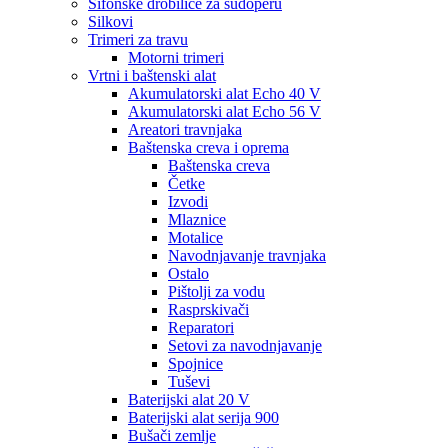
Sifonske drobilice za sudoperu
Silkovi
Trimeri za travu
Motorni trimeri
Vrtni i baštenski alat
Akumulatorski alat Echo 40 V
Akumulatorski alat Echo 56 V
Areatori travnjaka
Baštenska creva i oprema
Baštenska creva
Četke
Izvodi
Mlaznice
Motalice
Navodnjavanje travnjaka
Ostalo
Pištolji za vodu
Rasprskivači
Reparatori
Setovi za navodnjavanje
Spojnice
Tuševi
Baterijski alat 20 V
Baterijski alat serija 900
Bušači zemlje