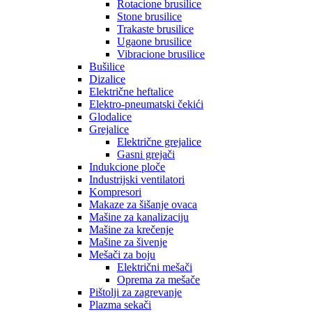
Rotacione brusilice
Stone brusilice
Trakaste brusilice
Ugaone brusilice
Vibracione brusilice
Bušilice
Dizalice
Električne heftalice
Elektro-pneumatski čekići
Glodalice
Grejalice
Električne grejalice
Gasni grejači
Indukcione ploče
Industrijski ventilatori
Kompresori
Makaze za šišanje ovaca
Mašine za kanalizaciju
Mašine za krečenje
Mašine za šivenje
Mešači za boju
Električni mešači
Oprema za mešače
Pištolji za zagrevanje
Plazma sekači