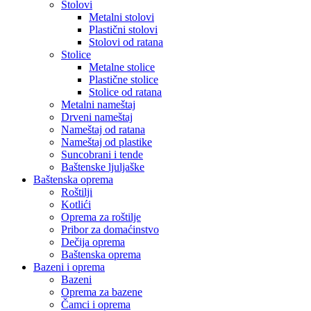
Stolovi
Metalni stolovi
Plastični stolovi
Stolovi od ratana
Stolice
Metalne stolice
Plastične stolice
Stolice od ratana
Metalni nameštaj
Drveni nameštaj
Nameštaj od ratana
Nameštaj od plastike
Suncobrani i tende
Baštenske ljuljaške
Baštenska oprema
Roštilji
Kotlići
Oprema za roštilje
Pribor za domaćinstvo
Dečija oprema
Baštenska oprema
Bazeni i oprema
Bazeni
Oprema za bazene
Čamci i oprema