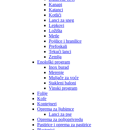
Kanapi
Katanci
Kotlići
Lanci za sneg
Lepkovi
Ložišta
Metle
Pojilice i hranilice
Prefoskali
Tekući lanci
Zemlja
Enološki program
Inox burad
Merenje
Muljače za voće
Stakleni baloni
Vinski program
Folije
Kofe
Kontejneri
Oprema za ljubimce
Lanci za pse
Oprema za poljoprivredu
Pastirice i oprema za pastirice
Plastenici