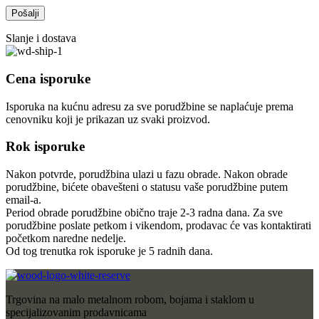
Slanje i dostava
Cena isporuke
Isporuka na kućnu adresu za sve porudžbine se naplaćuje prema
cenovniku koji je prikazan uz svaki proizvod.
Rok isporuke
Nakon potvrde, porudžbina ulazi u fazu obrade. Nakon obrade
porudžbine, bićete obavešteni o statusu vaše porudžbine putem
email-a.
Period obrade porudžbine obično traje 2-3 radna dana. Za sve
porudžbine poslate petkom i vikendom, prodavac će vas kontaktirati
početkom naredne nedelje.
Od tog trenutka rok isporuke je 5 radnih dana.
Trgovina na malo metalnom robom, bojama i staklom u
specijalizovanim prodavnicama