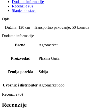
Dodatne informacije
Recenzije (0)
Slanje i dostava
Opis
– Dužina: 120 cm – Transportno pakovanje: 50 komada
Dodatne informacije
Brend
Agromarket
Proizvođač
Plazina Guča
Zemlja porekla
Srbija
Uvoznik i distributer
Agromarket doo
Recenzije (0)
Recenzije