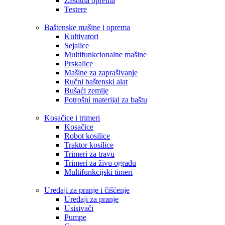
Zaštitna oprema
Testere
Baštenske mašine i oprema
Kultivatori
Sejalice
Multifunkcionalne mašine
Prskalice
Mašine za zaprašivanje
Ručni baštenski alat
Bušaći zemlje
Potrošni materijal za baštu
Kosačice i trimeri
Kosačice
Robot kosilice
Traktor kosilice
Trimeri za travu
Trimeri za živu ogradu
Multifunkcijski timeri
Uređaji za pranje i čišćenje
Uređaji za pranje
Usisivači
Pumpe