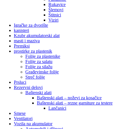
Rukavice
Šlemovi
Štitnici
Viziri
Igračke za dvorište
kanisteri
Kzubr akumulatorski alat
masti i maziva
Premiksi
prostirke za plastenik
Folije za plastenike
Folije za salatu
Folije za silažu
Građevinske folije
Streč folije
Prsluci
Rezervni delovi
Baštenski alati
Baštenski alati – noževi za kosačice
Baštenski alati – rezne garniture za testere
Lančanici
Smese
Ventilatori
Vozila na akumulator
Automobili i džipovi