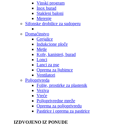
Vinski program
Inox burad
Stakleni baloni
Merenje
Sifonske drobilice za sudoperu
Domaćinstvo
Grejalice
Indukcione ploče
Metle
Kofe, kanisteri, burad
Lonci
Lanci za pse
Oprema za ljubimce
Ventilatori
Poljoprivreda
Folije, prostirke za plastenik
Veziva
Vreće
Poljoprivredne mreže
Oprema za poljoprivredu
Pastirice i oprema za pastirice
IZDVOJENO IZ PONUDE