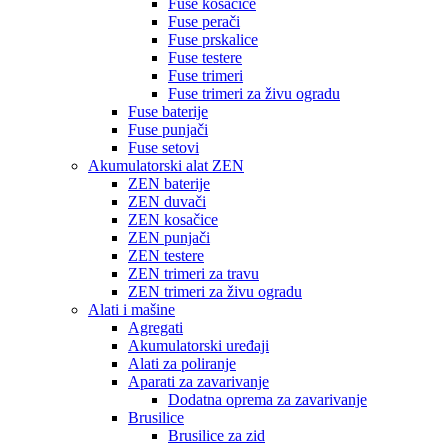
Fuse kosačice
Fuse perači
Fuse prskalice
Fuse testere
Fuse trimeri
Fuse trimeri za živu ogradu
Fuse baterije
Fuse punjači
Fuse setovi
Akumulatorski alat ZEN
ZEN baterije
ZEN duvači
ZEN kosačice
ZEN punjači
ZEN testere
ZEN trimeri za travu
ZEN trimeri za živu ogradu
Alati i mašine
Agregati
Akumulatorski uređaji
Alati za poliranje
Aparati za zavarivanje
Dodatna oprema za zavarivanje
Brusilice
Brusilice za zid