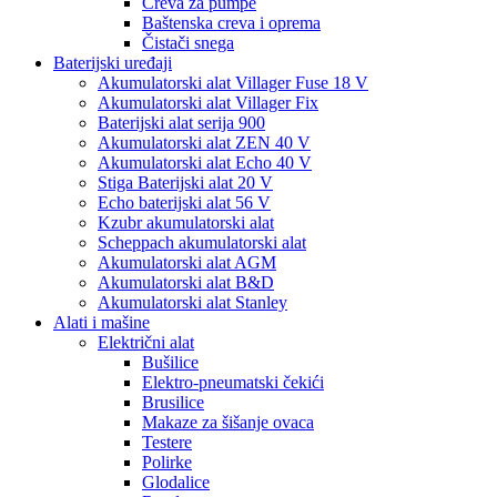
Creva za pumpe
Baštenska creva i oprema
Čistači snega
Baterijski uređaji
Akumulatorski alat Villager Fuse 18 V
Akumulatorski alat Villager Fix
Baterijski alat serija 900
Akumulatorski alat ZEN 40 V
Akumulatorski alat Echo 40 V
Stiga Baterijski alat 20 V
Echo baterijski alat 56 V
Kzubr akumulatorski alat
Scheppach akumulatorski alat
Akumulatorski alat AGM
Akumulatorski alat B&D
Akumulatorski alat Stanley
Alati i mašine
Električni alat
Bušilice
Elektro-pneumatski čekići
Brusilice
Makaze za šišanje ovaca
Testere
Polirke
Glodalice