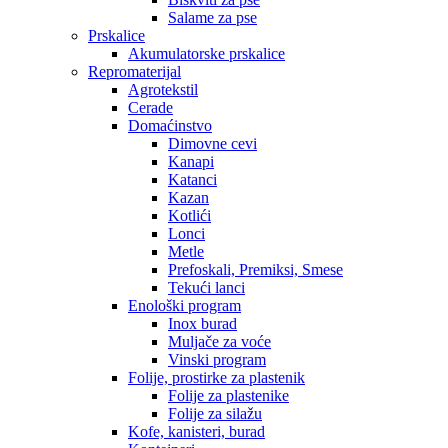
Salame za pse
Prskalice
Akumulatorske prskalice
Repromaterijal
Agrotekstil
Cerade
Domaćinstvo
Dimovne cevi
Kanapi
Katanci
Kazan
Kotlići
Lonci
Metle
Prefoskali, Premiksi, Smese
Tekući lanci
Enološki program
Inox burad
Muljače za voće
Vinski program
Folije, prostirke za plastenik
Folije za plastenike
Folije za silažu
Kofe, kanisteri, burad