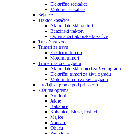
Električne seckalice
Motorne seckalice
Sejalice
Traktor kosačice
Akumulatorski traktori
Benzinski traktori
Oprema za traktorske kosačice
Tresači za voće
Trimeri za travu
Električni trimeri
Motorni trimeri
Trimeri za živu ogradu
Akumulatorski trimeri za živu ogradu
Električni trimeri za živu ogradu
Motorni trimeri za živu ogradu
Uređaji za pranje pod pritiskom
Zaštitna oprema
Antifoni
Jakne
Kabanice
Kabanice, Bluze, Prsluci
Majice
Naočare
Obuća
Pantalone