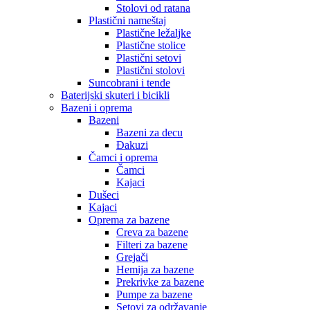
Stolovi od ratana
Plastični nameštaj
Plastične ležaljke
Plastične stolice
Plastični setovi
Plastični stolovi
Suncobrani i tende
Baterijski skuteri i bicikli
Bazeni i oprema
Bazeni
Bazeni za decu
Đakuzi
Čamci i oprema
Čamci
Kajaci
Dušeci
Kajaci
Oprema za bazene
Creva za bazene
Filteri za bazene
Grejači
Hemija za bazene
Prekrivke za bazene
Pumpe za bazene
Setovi za održavanje