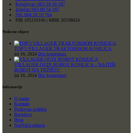
Knjaževac: 063 10 10 187
Zaječar: 065 80 54 187
Niš: 064 29 10 764
PIB 105210166 | MBR 20338024
Nedavne objave
TOP 5 VILLAGER TRAKTORSKIH KOSILICA
jul 16, 2024
Bez komentara
VILLAGER QUIX ROBOT KOSILICA – NAJTIŠI
ROBOT NA TRŽIŠTU
jul 16, 2024
Bez komentara
Informacije
O nama
Kontakt
Poslovna politika
Brendovi
Blog
Najčešća pitanja