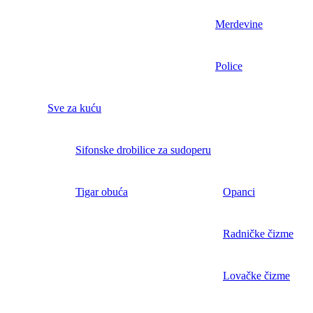
Merdevine
Police
Sve za kuću
Sifonske drobilice za sudoperu
Tigar obuća
Opanci
Radničke čizme
Lovačke čizme