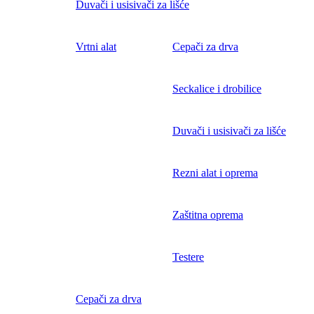
Duvači i usisivači za lišće
Vrtni alat
Cepači za drva
Seckalice i drobilice
Duvači i usisivači za lišće
Rezni alat i oprema
Zaštitna oprema
Testere
Cepači za drva