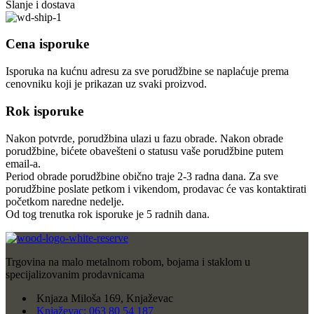
Slanje i dostava
Cena isporuke
Isporuka na kućnu adresu za sve porudžbine se naplaćuje prema
cenovniku koji je prikazan uz svaki proizvod.
Rok isporuke
Nakon potvrde, porudžbina ulazi u fazu obrade. Nakon obrade
porudžbine, bićete obavešteni o statusu vaše porudžbine putem
email-a.
Period obrade porudžbine obično traje 2-3 radna dana. Za sve
porudžbine poslate petkom i vikendom, prodavac će vas kontaktirati
početkom naredne nedelje.
Od tog trenutka rok isporuke je 5 radnih dana.
Trgovina na malo metalnom robom, bojama i staklom u
specijalizovanim prodavnicama
Knjaza Miloša 169, Knjaževac
Knjaževac: 063 80 54 187