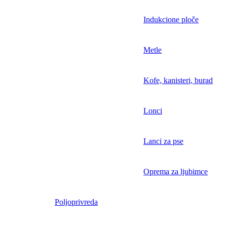
Indukcione ploče
Metle
Kofe, kanisteri, burad
Lonci
Lanci za pse
Oprema za ljubimce
Poljoprivreda