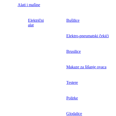
Alati i mašine
Električni
Bušilice
alat
Elektro-pneumatski čekići
Brusilice
Makaze za šišanje ovaca
Testere
Polirke
Glodalice