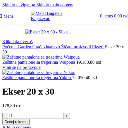
Skip to navigation
Skip to main content
0
items
0,00
rs
Meni
Klikni da uvećaš
Početna
Garden
Građevinarstvo
Žičani proizvodi
Ekseri
Ekser 20 x
30
Zaštitne pantalone sa tregerima Waipoua
19.180,80
rsd
Vrati se na proizvode
Zaštitne pantalone sa tregerima Yukon
12.050,40
rsd
Ekser 20 x 30
178,80
rsd
Ekser
20
Dodaj u korpu
x
Add to compare