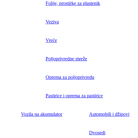
Folije, prostirke za plastenik
Veziva
Vreće
Poljoprivredne mreže
Oprema za poljoprivredu
Pastirice i oprema za pastirice
Vozila na akumulator
Automobili i džipovi
Dvosedi