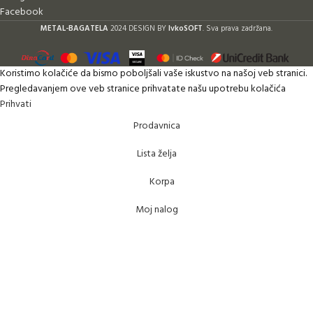
Facebook
METAL-BAGATELA
2024 DESIGN BY
IvkoSOFT
. Sva prava zadržana.
Koristimo kolačiće da bismo poboljšali vaše iskustvo na našoj veb stranici.
Pregledavanjem ove veb stranice prihvatate našu upotrebu kolačića
Prihvati
Prodavnica
Lista želja
Korpa
Moj nalog