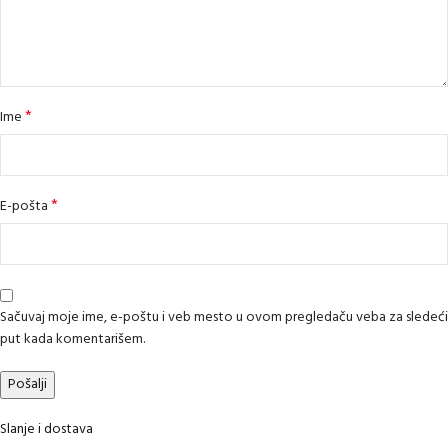
*
Ime
*
E-pošta
Sačuvaj moje ime, e-poštu i veb mesto u ovom pregledaču veba za sledeći
put kada komentarišem.
Slanje i dostava