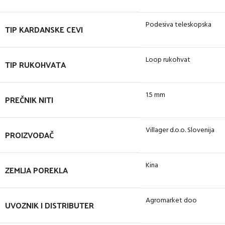
Podesiva teleskopska
TIP KARDANSKE CEVI
Loop rukohvat
TIP RUKOHVATA
1.5 mm
PREČNIK NITI
Villager d.o.o. Slovenija
PROIZVOĐAČ
Kina
ZEMLJA POREKLA
Agromarket doo
UVOZNIK I DISTRIBUTER