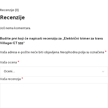
Recenzije (0)
Recenzije
Još nema komentara.
Budite prvi koji će napisati recenziju za „Električni trimer za travu
Villager ET 555“
*
Vaša adresa e-pošte neće biti objavljena.
Neophodna polja su označena
*
Vaša ocena
*
Vaša recenzija