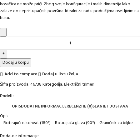
kosačica ne može prići. Zbog svoje konfiguracije i malih dimenzija lako
zalaze do nepristupačnih površina. Idealni za rad u područjima osetljivim na
buku.
Dodaj u korpu
Add to compare
Dodaj u listu želja
Šifra proizvoda:
46738
Kategorija:
Električni trimeri
Podeli:
OPIS
DODATNE INFORMACIJE
RECENZIJE (0)
SLANJE I DOSTAVA
Opis
– Rotirajući rukohvat (180°) – Rotirajuća glava (90°) – Graničnik za biljke
Dodatne informacije