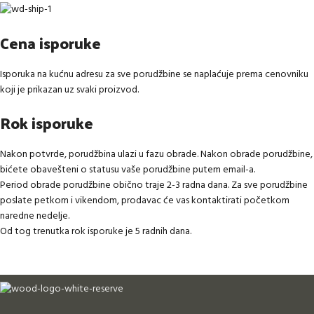
Cena isporuke
Isporuka na kućnu adresu za sve porudžbine se naplaćuje prema cenovniku
koji je prikazan uz svaki proizvod.
Rok isporuke
Nakon potvrde, porudžbina ulazi u fazu obrade. Nakon obrade porudžbine,
bićete obavešteni o statusu vaše porudžbine putem email-a.
Period obrade porudžbine obično traje 2-3 radna dana. Za sve porudžbine
poslate petkom i vikendom, prodavac će vas kontaktirati početkom
naredne nedelje.
Od tog trenutka rok isporuke je 5 radnih dana.