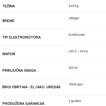
TEŽINA
3,67 kg
Villager
BREND
Kolektorski
TIP ELEKTROMOTORA
230 V ~ 50 Hz
NAPON
550 W
PRIKLJUČNA SNAGA
11000 rpm
BROJ OBRTAJA - EL./AKU. UREĐAJI
3 godine
PRODUŽENA GARANCIJA