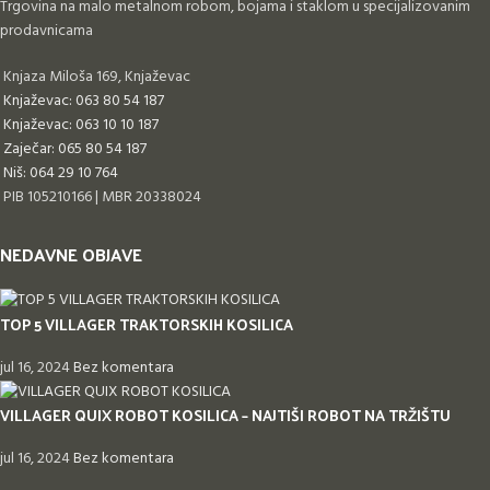
Trgovina na malo metalnom robom, bojama i staklom u specijalizovanim
prodavnicama
Knjaza Miloša 169, Knjaževac
Knjaževac: 063 80 54 187
Knjaževac: 063 10 10 187
Zaječar: 065 80 54 187
Niš: 064 29 10 764
PIB 105210166 | MBR 20338024
NEDAVNE OBJAVE
TOP 5 VILLAGER TRAKTORSKIH KOSILICA
jul 16, 2024
Bez komentara
VILLAGER QUIX ROBOT KOSILICA – NAJTIŠI ROBOT NA TRŽIŠTU
jul 16, 2024
Bez komentara