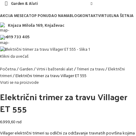
Garden & Alati
AKCIJA MESECA
TOP PONUDA
O NAMA
BLOG
KONTAKT
VIRTUELNA ŠETNJA
Knjaza Miloša 169, Knjaževac
019 733 405
Klikni da uvećaš
Početna
Garden
Vrtni i baštenski alat
Trimeri za travu
Električni
trimeri
Električni trimer za travu Villager ET 555
Vrati se na proizvode
Električni trimer za travu Villager
ET 555
6.999,60
rsd
Villager električni trimeri su odlični za održavanje travnatih površina kojima