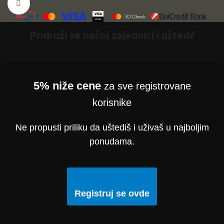
Klikni da uvećaš
Pridruži se našoj zajednici i uštedi!
5% niže cene
za sve registrovane
korisnike
Ne propusti priliku da uštediš i uživaš u najboljim
ponudama.
Registruj se ovde