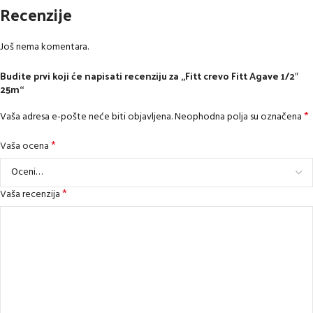
Recenzije
Još nema komentara.
Budite prvi koji će napisati recenziju za „Fitt crevo Fitt Agave 1/2″
25m“
*
Vaša adresa e-pošte neće biti objavljena.
Neophodna polja su označena
*
Vaša ocena
*
Vaša recenzija