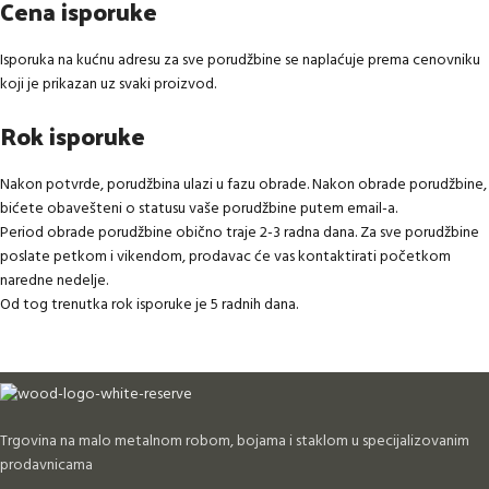
Cena isporuke
Isporuka na kućnu adresu za sve porudžbine se naplaćuje prema cenovniku
koji je prikazan uz svaki proizvod.
Rok isporuke
Nakon potvrde, porudžbina ulazi u fazu obrade. Nakon obrade porudžbine,
bićete obavešteni o statusu vaše porudžbine putem email-a.
Period obrade porudžbine obično traje 2-3 radna dana. Za sve porudžbine
poslate petkom i vikendom, prodavac će vas kontaktirati početkom
naredne nedelje.
Od tog trenutka rok isporuke je 5 radnih dana.
Trgovina na malo metalnom robom, bojama i staklom u specijalizovanim
prodavnicama