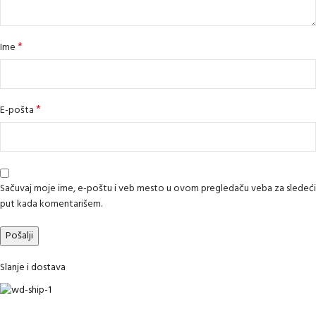
*
Ime
*
E-pošta
Sačuvaj moje ime, e-poštu i veb mesto u ovom pregledaču veba za sledeći
put kada komentarišem.
Slanje i dostava