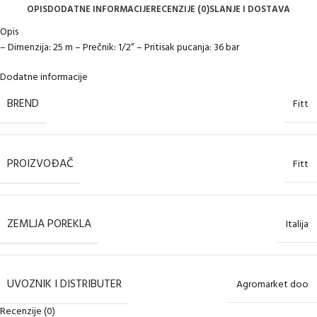
OPIS
DODATNE INFORMACIJE
RECENZIJE (0)
SLANJE I DOSTAVA
Opis
– Dimenzija: 25 m – Prečnik: 1/2” – Pritisak pucanja: 36 bar
Dodatne informacije
BREND
Fitt
PROIZVOĐAČ
Fitt
ZEMLJA POREKLA
Italija
UVOZNIK I DISTRIBUTER
Agromarket doo
Recenzije (0)