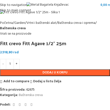
Skip to navigation
0,00
r
Skip to main content
Početna
Garden
Vrtni i baštenski alat
Baštenska creva i oprema
Baštenska creva
Vrati se na proizvode
Fitt crevo Fitt Agave 1/2″ 25m
2.518,80
rsd
DODAJ U KORPU
Add to compare
Dodaj u listu želja
Šifra proizvoda:
62675
Kategorija:
Baštenska creva
Podeli: