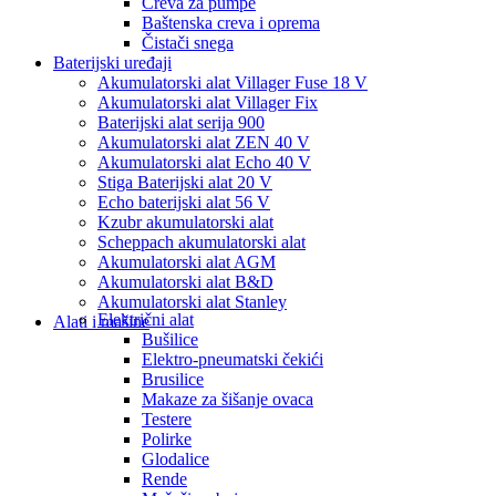
Creva za pumpe
Baštenska creva i oprema
Čistači snega
Baterijski uređaji
Akumulatorski alat Villager Fuse 18 V
Akumulatorski alat Villager Fix
Baterijski alat serija 900
Akumulatorski alat ZEN 40 V
Akumulatorski alat Echo 40 V
Stiga Baterijski alat 20 V
Echo baterijski alat 56 V
Kzubr akumulatorski alat
Scheppach akumulatorski alat
Akumulatorski alat AGM
Akumulatorski alat B&D
Akumulatorski alat Stanley
Električni alat
Alati i mašine
Bušilice
Elektro-pneumatski čekići
Brusilice
Makaze za šišanje ovaca
Testere
Polirke
Glodalice
Rende