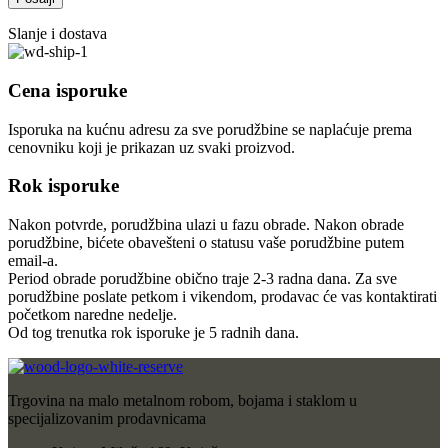
Slanje i dostava
Cena isporuke
Isporuka na kućnu adresu za sve porudžbine se naplaćuje prema
cenovniku koji je prikazan uz svaki proizvod.
Rok isporuke
Nakon potvrde, porudžbina ulazi u fazu obrade. Nakon obrade
porudžbine, bićete obavešteni o statusu vaše porudžbine putem
email-a.
Period obrade porudžbine obično traje 2-3 radna dana. Za sve
porudžbine poslate petkom i vikendom, prodavac će vas kontaktirati
početkom naredne nedelje.
Od tog trenutka rok isporuke je 5 radnih dana.
Trgovina na malo metalnom robom, bojama i staklom u
specijalizovanim prodavnicama