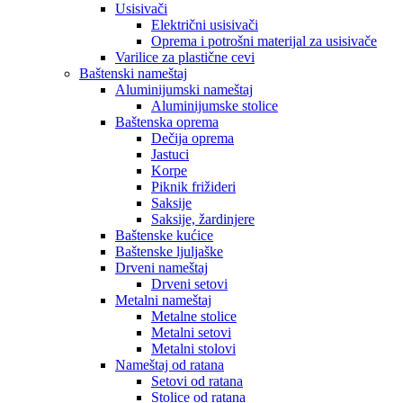
Usisivači
Električni usisivači
Oprema i potrošni materijal za usisivače
Varilice za plastične cevi
Baštenski nameštaj
Aluminijumski nameštaj
Aluminijumske stolice
Baštenska oprema
Dečija oprema
Jastuci
Korpe
Piknik frižideri
Saksije
Saksije, žardinjere
Baštenske kućice
Baštenske ljuljaške
Drveni nameštaj
Drveni setovi
Metalni nameštaj
Metalne stolice
Metalni setovi
Metalni stolovi
Nameštaj od ratana
Setovi od ratana
Stolice od ratana