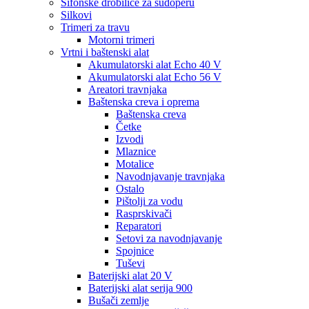
Sifonske drobilice za sudoperu
Silkovi
Trimeri za travu
Motorni trimeri
Vrtni i baštenski alat
Akumulatorski alat Echo 40 V
Akumulatorski alat Echo 56 V
Areatori travnjaka
Baštenska creva i oprema
Baštenska creva
Četke
Izvodi
Mlaznice
Motalice
Navodnjavanje travnjaka
Ostalo
Pištolji za vodu
Rasprskivači
Reparatori
Setovi za navodnjavanje
Spojnice
Tuševi
Baterijski alat 20 V
Baterijski alat serija 900
Bušači zemlje