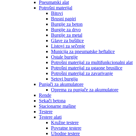
Pneumatski alat
Potrošni materijal
Bitovi
Brusni papiri
Burgije za beton
Burgije za drvo
Burgije za metal
Glave za bušilice
Listovi za sečenje
Municija za pneumatske heftalice
Ostale burgije
Potrošni materijal za multifunkcionalni alat
Potrošni materijal za ugaone brusilice
Potrošni materijal za zavarivanje
Setovi burgija
Punjači za akumulatore
Oprema za punjače za akumulatore
Rende
Sekači betona
Stacionarne mašine
Testere
Testere alati
Kružne testere
Povratne testere
Ubodne testere