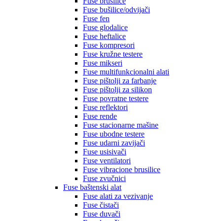
Fuse brusilice
Fuse bušilice/odvijači
Fuse fen
Fuse glodalice
Fuse heftalice
Fuse kompresori
Fuse kružne testere
Fuse mikseri
Fuse multifunkcionalni alati
Fuse pištolji za farbanje
Fuse pištolji za silikon
Fuse povratne testere
Fuse reflektori
Fuse rende
Fuse stacionarne mašine
Fuse ubodne testere
Fuse udarni zavijači
Fuse usisivači
Fuse ventilatori
Fuse vibracione brusilice
Fuse zvučnici
Fuse baštenski alat
Fuse alati za vezivanje
Fuse čistači
Fuse duvači