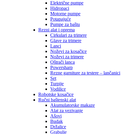
Električne pumpe
Hidropaci
Motorne pumpe
Potapajuće
Pumpe za baštu
Rezni alat i oprema
Cirkulari za trimere
Glave za trimere
Lanci
Noževi za kosačice
Noževi za trimere
Oštrači lanca
Powersharp
Rezne garniture za testere – lančanici
Set
Turpije
Vodilice
Robotske kosačice
Ručni baštenski alat
Akumulatorske makaze
Alat za vezivanje
Ašovi
Budak
Držalice
Grabulje