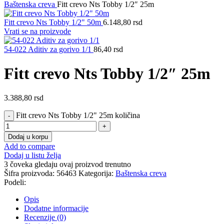
Baštenska creva
Fitt crevo Nts Tobby 1/2″ 25m
Fitt crevo Nts Tobby 1/2" 50m
6.148,80
rsd
Vrati se na proizvode
54-022 Aditiv za gorivo 1/1
86,40
rsd
Fitt crevo Nts Tobby 1/2″ 25m
3.388,80
rsd
Fitt crevo Nts Tobby 1/2" 25m količina
Dodaj u korpu
Add to compare
Dodaj u listu želja
3
čoveka gledaju ovaj proizvod trenutno
Šifra proizvoda:
56463
Kategorija:
Baštenska creva
Podeli:
Opis
Dodatne informacije
Recenzije (0)