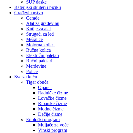
SUP daske
Baterijski skuteri i bicikli
Građevinarstvo
Cerade
Alat za građevinu
Kutije za alat
Strugači za led
Mešalice
Motorna kolica
Ručna kolica
Električni paletari
Ručni paletari
Merdevine
Police
Sve za kuću
Tigar obuća
Opanci
Radničke čizme
Lovačke čizme
Ribarske čizme
Modne čizme
Dečije čizme
Enološki program
Muljače za voće
Vinski program