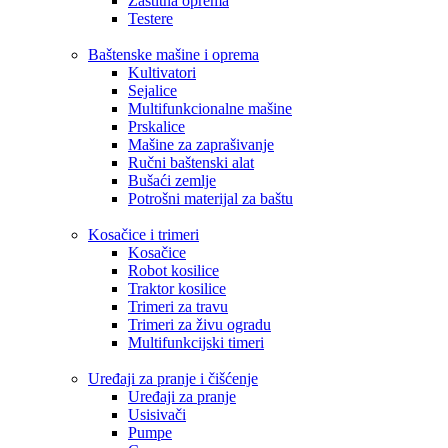
Zaštitna oprema
Testere
Baštenske mašine i oprema
Kultivatori
Sejalice
Multifunkcionalne mašine
Prskalice
Mašine za zaprašivanje
Ručni baštenski alat
Bušaći zemlje
Potrošni materijal za baštu
Kosačice i trimeri
Kosačice
Robot kosilice
Traktor kosilice
Trimeri za travu
Trimeri za živu ogradu
Multifunkcijski timeri
Uređaji za pranje i čišćenje
Uređaji za pranje
Usisivači
Pumpe