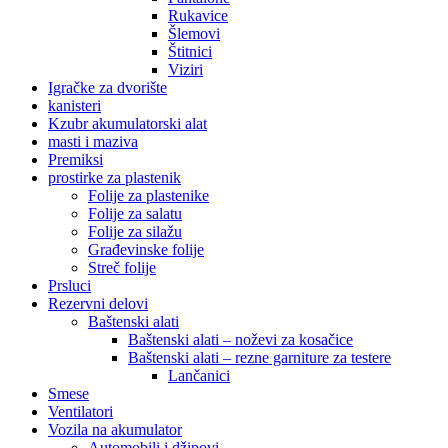
Rukavice
Šlemovi
Štitnici
Viziri
Igračke za dvorište
kanisteri
Kzubr akumulatorski alat
masti i maziva
Premiksi
prostirke za plastenik
Folije za plastenike
Folije za salatu
Folije za silažu
Građevinske folije
Streč folije
Prsluci
Rezervni delovi
Baštenski alati
Baštenski alati – noževi za kosačice
Baštenski alati – rezne garniture za testere
Lančanici
Smese
Ventilatori
Vozila na akumulator
Automobili i džipovi