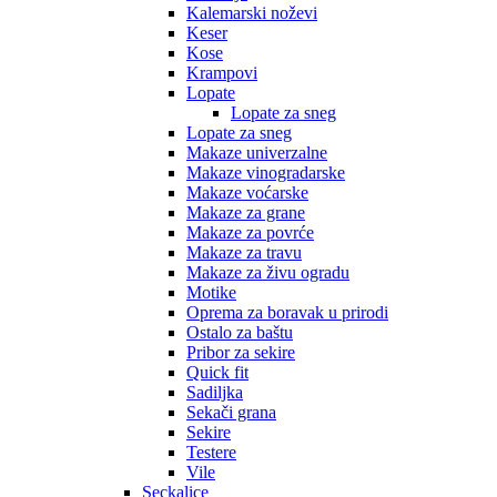
Kalemarski noževi
Keser
Kose
Krampovi
Lopate
Lopate za sneg
Lopate za sneg
Makaze univerzalne
Makaze vinogradarske
Makaze voćarske
Makaze za grane
Makaze za povrće
Makaze za travu
Makaze za živu ogradu
Motike
Oprema za boravak u prirodi
Ostalo za baštu
Pribor za sekire
Quick fit
Sadiljka
Sekači grana
Sekire
Testere
Vile
Seckalice