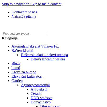
Skip to navigation
Skip to main content
Kontaktirajte nas
Najčešća pitanja
Online kupovina, vaša nova rutina!
Kategorija
Akumulatorski alat Villager Fix
Baštenski alati
Baštenski alati – delovi uređaja
Delovi lančanih testera
Bluze
burad
Creva za pumpe
Električni kultivatori
Garden
Agrorepromaterijal
Agrotekstil
Cerade
DDD sredstva
Domaćinstvo
Dimovne cevi