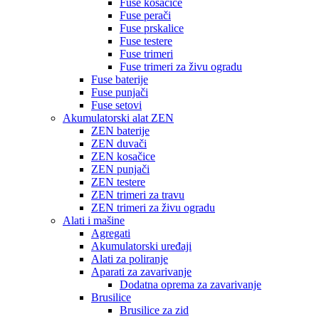
Fuse kosačice
Fuse perači
Fuse prskalice
Fuse testere
Fuse trimeri
Fuse trimeri za živu ogradu
Fuse baterije
Fuse punjači
Fuse setovi
Akumulatorski alat ZEN
ZEN baterije
ZEN duvači
ZEN kosačice
ZEN punjači
ZEN testere
ZEN trimeri za travu
ZEN trimeri za živu ogradu
Alati i mašine
Agregati
Akumulatorski uređaji
Alati za poliranje
Aparati za zavarivanje
Dodatna oprema za zavarivanje
Brusilice
Brusilice za zid