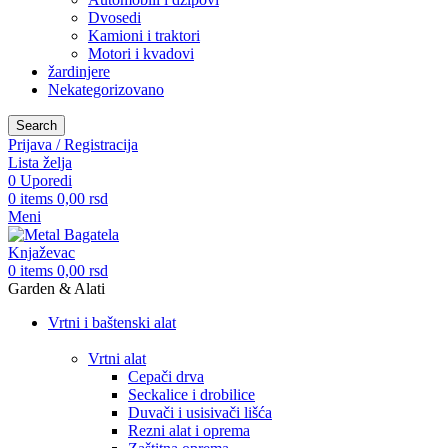
Dvosedi
Kamioni i traktori
Motori i kvadovi
žardinjere
Nekategorizovano
Search
Prijava / Registracija
Lista želja
0
Uporedi
0
items
0,00
rsd
Meni
0
items
0,00
rsd
Garden & Alati
Vrtni i baštenski alat
Vrtni alat
Cepači drva
Seckalice i drobilice
Duvači i usisivači lišća
Rezni alat i oprema