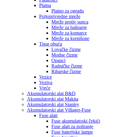
Platna
Platno za ogradu
Poljoprivredne mreže
Mreže protiv sunca
Mreže za baliranje
Mreže za komarce
Mreže za kornišone
Tigar obuća
Lovačke čizme
Modne čizme
Opanci
Radničke čizme
Ribarske čizme
Vezice
Veziva
Vreće
Akumulatorski alat B&D
Akumulatorski alat Makita
Akumulatorski alat Stanley
Akumulatorski alat Villager-Fuse
Fuse alati
Fuse akumulatoski čekići
Fuse alati za poliranje
Fuse baterijske lampe