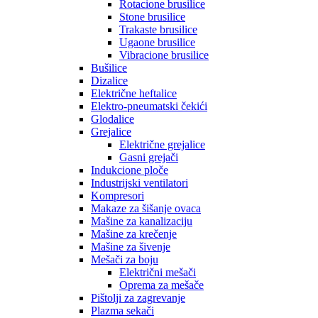
Rotacione brusilice
Stone brusilice
Trakaste brusilice
Ugaone brusilice
Vibracione brusilice
Bušilice
Dizalice
Električne heftalice
Elektro-pneumatski čekići
Glodalice
Grejalice
Električne grejalice
Gasni grejači
Indukcione ploče
Industrijski ventilatori
Kompresori
Makaze za šišanje ovaca
Mašine za kanalizaciju
Mašine za krečenje
Mašine za šivenje
Mešači za boju
Električni mešači
Oprema za mešače
Pištolji za zagrevanje
Plazma sekači