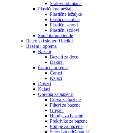
Stolovi od ratana
Plastični nameštaj
Plastične ležaljke
Plastične stolice
Plastični setovi
Plastični stolovi
Suncobrani i tende
Baterijski skuteri i bicikli
Bazeni i oprema
Bazeni
Bazeni za decu
Đakuzi
Čamci i oprema
Čamci
Kajaci
Dušeci
Kajaci
Oprema za bazene
Creva za bazene
Filteri za bazene
Grejači
Hemija za bazene
Prekrivke za bazene
Pumpe za bazene
Setovi za održavanje