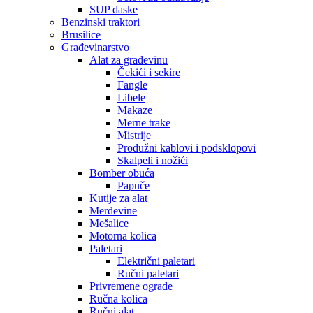
SUP daske
Benzinski traktori
Brusilice
Građevinarstvo
Alat za građevinu
Čekići i sekire
Fangle
Libele
Makaze
Merne trake
Mistrije
Produžni kablovi i podsklopovi
Skalpeli i nožići
Bomber obuća
Papuče
Kutije za alat
Merdevine
Mešalice
Motorna kolica
Paletari
Električni paletari
Ručni paletari
Privremene ograde
Ručna kolica
Ručni alat