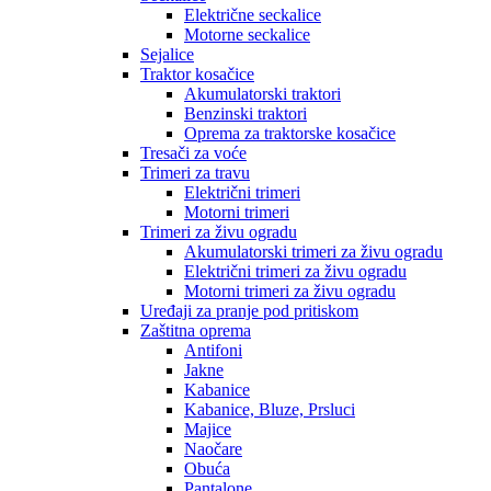
Električne seckalice
Motorne seckalice
Sejalice
Traktor kosačice
Akumulatorski traktori
Benzinski traktori
Oprema za traktorske kosačice
Tresači za voće
Trimeri za travu
Električni trimeri
Motorni trimeri
Trimeri za živu ogradu
Akumulatorski trimeri za živu ogradu
Električni trimeri za živu ogradu
Motorni trimeri za živu ogradu
Uređaji za pranje pod pritiskom
Zaštitna oprema
Antifoni
Jakne
Kabanice
Kabanice, Bluze, Prsluci
Majice
Naočare
Obuća
Pantalone