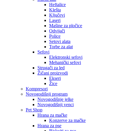
Heftalice
Klešta
Ključevi
Laseri
Mašine za pločice
Odvijači
Police
Setovi alata
Torbe za alat
Sefovi
Elektronski sefovi
Mehanički sefovi
Strugači za led
Žičani proizvodi
Ekseri
Žice
Kompresori
Novogodišnji program
Novogodišnje jelke
Novogodišnji venci
Pet Shop
Hrana za mačke
Konzerve za mačke
Hrana za pse
Biskviti za pse