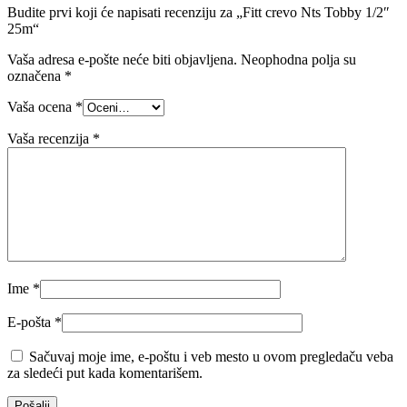
Budite prvi koji će napisati recenziju za „Fitt crevo Nts Tobby 1/2″
25m“
Vaša adresa e-pošte neće biti objavljena.
Neophodna polja su
označena
*
Vaša ocena
*
Vaša recenzija
*
Ime
*
E-pošta
*
Sačuvaj moje ime, e-poštu i veb mesto u ovom pregledaču veba
za sledeći put kada komentarišem.