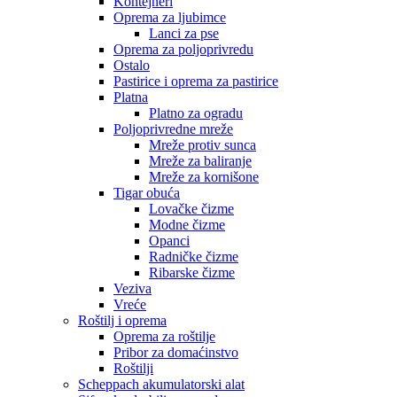
Kontejneri
Oprema za ljubimce
Lanci za pse
Oprema za poljoprivredu
Ostalo
Pastirice i oprema za pastirice
Platna
Platno za ogradu
Poljoprivredne mreže
Mreže protiv sunca
Mreže za baliranje
Mreže za kornišone
Tigar obuća
Lovačke čizme
Modne čizme
Opanci
Radničke čizme
Ribarske čizme
Veziva
Vreće
Roštilj i oprema
Oprema za roštilje
Pribor za domaćinstvo
Roštilji
Scheppach akumulatorski alat