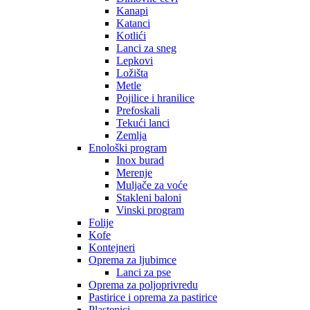
Kanapi
Katanci
Kotlići
Lanci za sneg
Lepkovi
Ložišta
Metle
Pojilice i hranilice
Prefoskali
Tekući lanci
Zemlja
Enološki program
Inox burad
Merenje
Muljače za voće
Stakleni baloni
Vinski program
Folije
Kofe
Kontejneri
Oprema za ljubimce
Lanci za pse
Oprema za poljoprivredu
Pastirice i oprema za pastirice
Plastenici