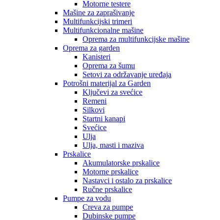
Motorne testere
Mašine za zaprašivanje
Multifunkcijski trimeri
Multifunkcionalne mašine
Oprema za multifunkcijske mašine
Oprema za garden
Kanisteri
Oprema za šumu
Setovi za održavanje uređaja
Potrošni materijal za Garden
Ključevi za svećice
Remeni
Silkovi
Startni kanapi
Svećice
Ulja
Ulja, masti i maziva
Prskalice
Akumulatorske prskalice
Motorne prskalice
Nastavci i ostalo za prskalice
Ručne prskalice
Pumpe za vodu
Creva za pumpe
Dubinske pumpe