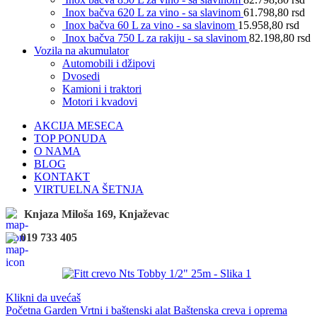
Inox bačva 620 L za vino - sa slavinom
61.798,80
rsd
Inox bačva 60 L za vino - sa slavinom
15.958,80
rsd
Inox bačva 750 L za rakiju - sa slavinom
82.198,80
rsd
Vozila na akumulator
Automobili i džipovi
Dvosedi
Kamioni i traktori
Motori i kvadovi
AKCIJA MESECA
TOP PONUDA
O NAMA
BLOG
KONTAKT
VIRTUELNA ŠETNJA
Knjaza Miloša 169, Knjaževac
019 733 405
Klikni da uvećaš
Početna
Garden
Vrtni i baštenski alat
Baštenska creva i oprema