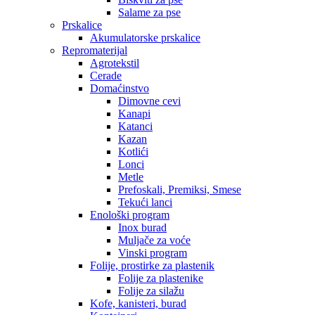
Salame za pse
Prskalice
Akumulatorske prskalice
Repromaterijal
Agrotekstil
Cerade
Domaćinstvo
Dimovne cevi
Kanapi
Katanci
Kazan
Kotlići
Lonci
Metle
Prefoskali, Premiksi, Smese
Tekući lanci
Enološki program
Inox burad
Muljače za voće
Vinski program
Folije, prostirke za plastenik
Folije za plastenike
Folije za silažu
Kofe, kanisteri, burad