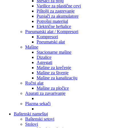
Mešači za boju
Varilice za plastične cevi
Pištolji za zagrevanje
Punjači za akumulatore
Potrošni materijal
Električne heftalice
Pneumatski alat / Kompresori
Kompresori
Pneumatski alat
Mašine
Stacionarne mašine
Dizalice
Agregati
Mašine za krečenje
Mašine za šivenje
Mašine za kanalizaciju
Ručni alat
Mašine za pločice
Aparati za zavarivanje
Plazma sekači
Baštenski nameštaj
Baštenski setovi
Stolovi