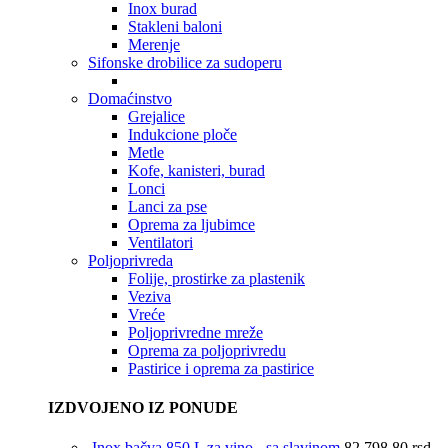
Inox burad
Stakleni baloni
Merenje
Sifonske drobilice za sudoperu
Domaćinstvo
Grejalice
Indukcione ploče
Metle
Kofe, kanisteri, burad
Lonci
Lanci za pse
Oprema za ljubimce
Ventilatori
Poljoprivreda
Folije, prostirke za plastenik
Veziva
Vreće
Poljoprivredne mreže
Oprema za poljoprivredu
Pastirice i oprema za pastirice
IZDVOJENO IZ PONUDE
Inox bačva 850 L za vino - sa slavinom
82.798,80
rsd