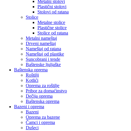
Metalni stolovi
Plastični stolovi
Stolovi od ratana
Stolice
Metalne stolice
Plastične stolice
Stolice od ratana
Metalni nameštaj
Drveni nameštaj
Nameštaj od ratana
Nameštaj od plastike
Suncobrani i tende
Baštenske ljuljaške
Baštenska oprema
Roštilji
Kotlići
Oprema za roštilje
Pribor za domaćinstvo
Dečija oprema
Baštenska oprema
Bazeni i oprema
Bazeni
Oprema za bazene
Čamci i oprema
Dušeci