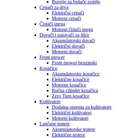
Burgije za bušače zemlje
Cepači za drva
Električni cepači
Motorni cepači
Čistači snega
Motorni čistači snega
Duvači i usisivači za lišće
Akumulatorski duvači
Električni duvači
Motorni duvači
Front mower
Front mower benzinski
Kosačice
Akumulatorske kosačice
Električne kosačice
Motorne kosačice
Ručna cilinder kosačica
Zero Turn kosačice
Kultivatori
Dodatna oprema za kultivatore
Električni kultivatori
Motorni kultivatori
Lančane testere
Akumulatorske testere
Električne testere