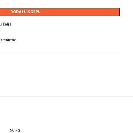
DODAJ U KORPU
u želja
 trenutno
50 kg