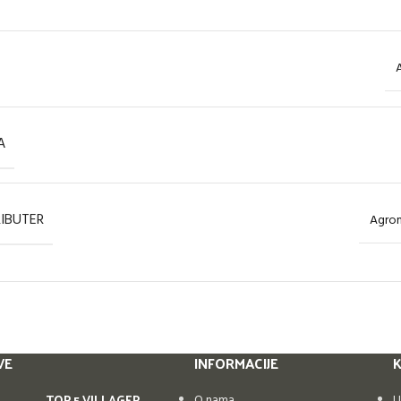
A
RIBUTER
Agro
VE
INFORMACIJE
K
TOP 5 VILLAGER
O nama
U