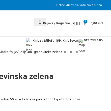
Online kupovina, vaša nova rutina!
0
Prijava / Registracija
0,00
rsd
019 733 405
Knjaza Miloša 169, Knjaževac
inske folije
Folija 4m- građevinska zelena
đevinska zelena
na rolne: 50 kg – Težina na paleti: 1000 kg – Dužina: 80 m