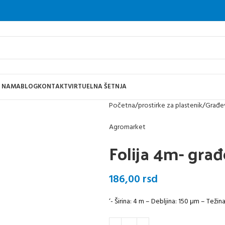
 NAMA
BLOG
KONTAKT
VIRTUELNA ŠETNJA
Početna
prostirke za plastenik
Građev
Agromarket
Folija 4m- gra
186,00
rsd
‘- Širina: 4 m – Debljina: 150 μm – Teži