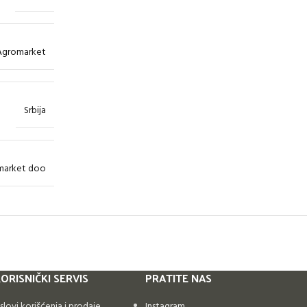
Agromarket
Srbija
market doo
ORISNIČKI SERVIS
PRATITE NAS
slovi korišćenja i prodaje
Instagram