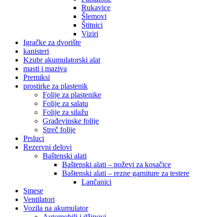
Rukavice
Šlemovi
Štitnici
Viziri
Igračke za dvorište
kanisteri
Kzubr akumulatorski alat
masti i maziva
Premiksi
prostirke za plastenik
Folije za plastenike
Folije za salatu
Folije za silažu
Građevinske folije
Streč folije
Prsluci
Rezervni delovi
Baštenski alati
Baštenski alati – noževi za kosačice
Baštenski alati – rezne garniture za testere
Lančanici
Smese
Ventilatori
Vozila na akumulator
Automobili i džipovi