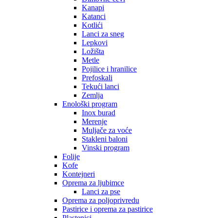
Kanapi
Katanci
Kotlići
Lanci za sneg
Lepkovi
Ložišta
Metle
Pojilice i hranilice
Prefoskali
Tekući lanci
Zemlja
Enološki program
Inox burad
Merenje
Muljače za voće
Stakleni baloni
Vinski program
Folije
Kofe
Kontejneri
Oprema za ljubimce
Lanci za pse
Oprema za poljoprivredu
Pastirice i oprema za pastirice
Plastenici