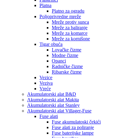
Platna
Platno za ogradu
Poljoprivredne mreže
Mreže protiv sunca
Mreže za baliranje
Mreže za komarce
Mreže za kornišone
Tigar obuća
Lovačke čizme
Modne čizme
Opanci
Radničke čizme
Ribarske čizme
Vezice
Veziva
Vreće
Akumulatorski alat B&D
Akumulatorski alat Makita
Akumulatorski alat Stanley
Akumulatorski alat Villager-Fuse
Fuse alati
Fuse akumulatoski čekići
Fuse alati za poliranje
Fuse baterijske lampe