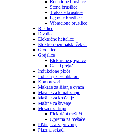
Rotacione brusilice
Stone brusilice
Trakaste brusilice
Ugaone brusilice
Vibracione brusilice
Bušilice
Dizalice
Električne heftalice
Elektro-pneumatski čekići
Glodalice
Grejalice
Električne grejalice
Gasni grejači
Indukcione ploče
Industrijski ventilatori
Kompresori
Makaze za šišanje ovaca
Mašine za kanalizaciju
Mašine za krečenje
Mašine za šivenje
Mešači za boju
Električni mešači
Oprema za mešače
Pištolji za zagrevanje
Plazma sekači