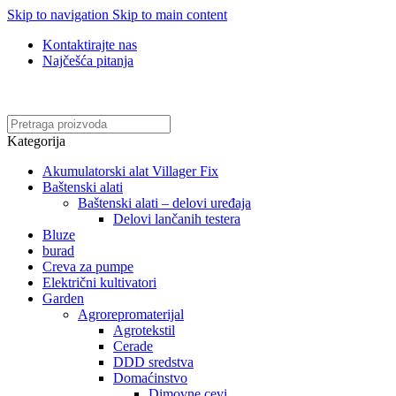
Skip to navigation
Skip to main content
Kontaktirajte nas
Najčešća pitanja
Online kupovina, vaša nova rutina!
Kategorija
Akumulatorski alat Villager Fix
Baštenski alati
Baštenski alati – delovi uređaja
Delovi lančanih testera
Bluze
burad
Creva za pumpe
Električni kultivatori
Garden
Agrorepromaterijal
Agrotekstil
Cerade
DDD sredstva
Domaćinstvo
Dimovne cevi