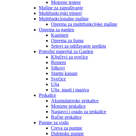
Motorne testere
Mašine za zaprašivanje
Multifunkcijski trimeri
Multifunkcionalne mašine
Oprema za multifunkcijske mašine
Oprema za garden
Kanisteri
Oprema za šumu
Setovi za održavanje uređaja
Potrošni materijal za Garden
Ključevi za svećice
Remeni
Silkovi
Startni kanapi
Svećice
Ulja
Ulja, masti i maziva
Prskalice
Akumulatorske prskalice
Motorne prskalice
Nastavci i ostalo za prskalice
Ručne prskalice
Pumpe za vodu
Creva za pumpe
Dubinske pumpe