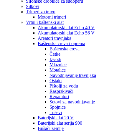
Sifonske drobilice za sudoperu
Silkovi
Trimeri za travu
Motorni trimeri
Vrtni i baštenski alat
Akumulatorski alat Echo 40 V
Akumulatorski alat Echo 56 V
Areatori travnjaka
Baštenska creva i oprema
Baštenska creva
Četke
Izvodi
Mlaznice
Motalice
Navodnjavanje travnjaka
Ostalo
Pištolji za vodu
Rasprskivači
Reparatori
Setovi za navodnjavanje
Spojnice
Tuševi
Baterijski alat 20 V
Baterijski alat serija 900
Bušači zemlje