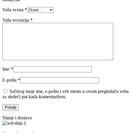
Vaša ocena
*
Vaša recenzija
*
Ime
*
E-pošta
*
Sačuvaj moje ime, e-poštu i veb mesto u ovom pregledaču veba
za sledeći put kada komentarišem.
Slanje i dostava