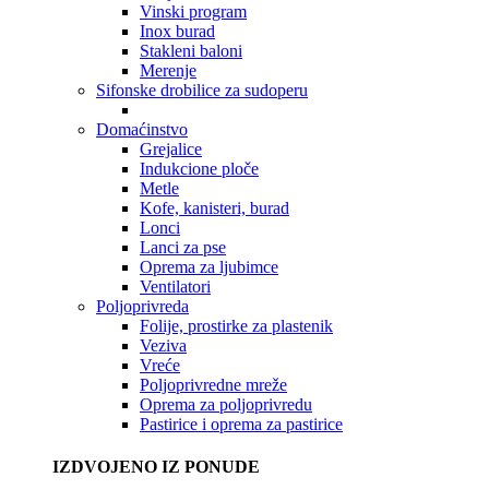
Vinski program
Inox burad
Stakleni baloni
Merenje
Sifonske drobilice za sudoperu
Domaćinstvo
Grejalice
Indukcione ploče
Metle
Kofe, kanisteri, burad
Lonci
Lanci za pse
Oprema za ljubimce
Ventilatori
Poljoprivreda
Folije, prostirke za plastenik
Veziva
Vreće
Poljoprivredne mreže
Oprema za poljoprivredu
Pastirice i oprema za pastirice
IZDVOJENO IZ PONUDE