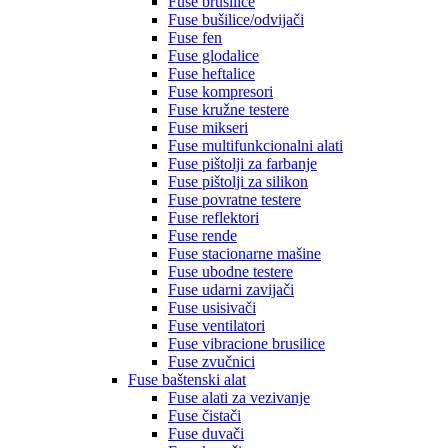
Fuse brusilice
Fuse bušilice/odvijači
Fuse fen
Fuse glodalice
Fuse heftalice
Fuse kompresori
Fuse kružne testere
Fuse mikseri
Fuse multifunkcionalni alati
Fuse pištolji za farbanje
Fuse pištolji za silikon
Fuse povratne testere
Fuse reflektori
Fuse rende
Fuse stacionarne mašine
Fuse ubodne testere
Fuse udarni zavijači
Fuse usisivači
Fuse ventilatori
Fuse vibracione brusilice
Fuse zvučnici
Fuse baštenski alat
Fuse alati za vezivanje
Fuse čistači
Fuse duvači