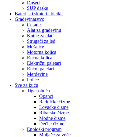
Dušeci
SUP daske
Baterijski skuteri i bicikli
Građevinarstvo
Cerade
Alat za građevinu
Kutije za alat
Strugači za led
Mešalice
Motorna kolica
Ručna kolica
Električni paletari
Ručni paletari
Merdevine
Police
Sve za kuću
Tigar obuća
Opanci
Radničke čizme
Lovačke čizme
Ribarske čizme
Modne čizme
Dečije čizme
Enološki program
Muljače za voće