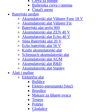
Creva za pumpe
Baštenska creva i oprema
Čistači snega
Baterijski uređaji
Akumulatorski alat Villager Fuse 18 V
Akumulatorski alat Villager Fix
Baterijski alat serija 900
Akumulatorski alat ZEN 40 V
Akumulatorski alat Echo 40 V
Stiga Baterijski alat 20 V
Echo baterijski alat 56 V
Kzubr akumulatorski alat
Scheppach akumulatorski alat
Akumulatorski alat AGM
Akumulatorski alat B&D
Akumulatorski alat Stanley
Alati i mašine
Električni alat
Bušilice
Elektro-pneumatski čekići
Brusilice
Makaze za šišanje ovaca
Testere
Polirke
Glodalice