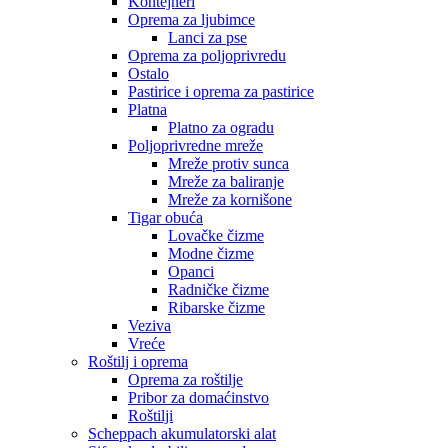
Kontejneri
Oprema za ljubimce
Lanci za pse
Oprema za poljoprivredu
Ostalo
Pastirice i oprema za pastirice
Platna
Platno za ogradu
Poljoprivredne mreže
Mreže protiv sunca
Mreže za baliranje
Mreže za kornišone
Tigar obuća
Lovačke čizme
Modne čizme
Opanci
Radničke čizme
Ribarske čizme
Veziva
Vreće
Roštilj i oprema
Oprema za roštilje
Pribor za domaćinstvo
Roštilji
Scheppach akumulatorski alat