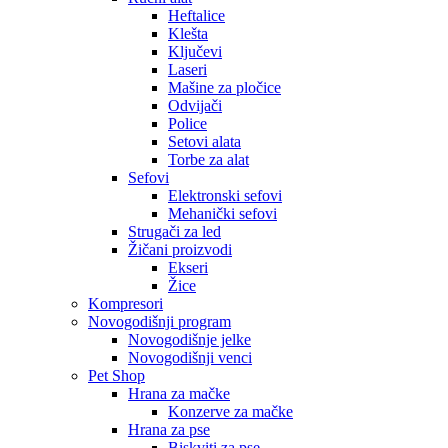
Heftalice
Klešta
Ključevi
Laseri
Mašine za pločice
Odvijači
Police
Setovi alata
Torbe za alat
Sefovi
Elektronski sefovi
Mehanički sefovi
Strugači za led
Žičani proizvodi
Ekseri
Žice
Kompresori
Novogodišnji program
Novogodišnje jelke
Novogodišnji venci
Pet Shop
Hrana za mačke
Konzerve za mačke
Hrana za pse
Biskviti za pse