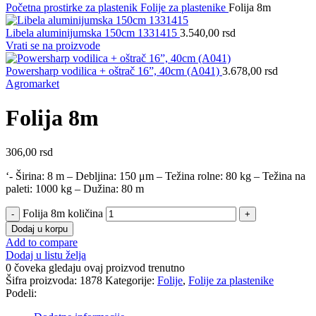
Početna
prostirke za plastenik
Folije za plastenike
Folija 8m
Libela aluminijumska 150cm 1331415
3.540,00
rsd
Vrati se na proizvode
Powersharp vodilica + oštrač 16”, 40cm (A041)
3.678,00
rsd
Agromarket
Folija 8m
306,00
rsd
‘- Širina: 8 m – Debljina: 150 μm – Težina rolne: 80 kg – Težina na
paleti: 1000 kg – Dužina: 80 m
Folija 8m količina
Dodaj u korpu
Add to compare
Dodaj u listu želja
0
čoveka gledaju ovaj proizvod trenutno
Šifra proizvoda:
1878
Kategorije:
Folije
,
Folije za plastenike
Podeli: