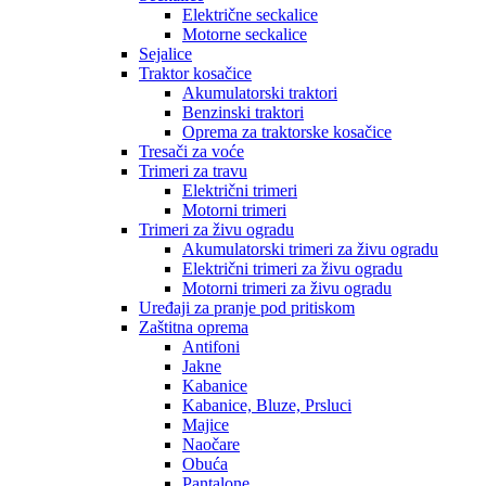
Električne seckalice
Motorne seckalice
Sejalice
Traktor kosačice
Akumulatorski traktori
Benzinski traktori
Oprema za traktorske kosačice
Tresači za voće
Trimeri za travu
Električni trimeri
Motorni trimeri
Trimeri za živu ogradu
Akumulatorski trimeri za živu ogradu
Električni trimeri za živu ogradu
Motorni trimeri za živu ogradu
Uređaji za pranje pod pritiskom
Zaštitna oprema
Antifoni
Jakne
Kabanice
Kabanice, Bluze, Prsluci
Majice
Naočare
Obuća
Pantalone