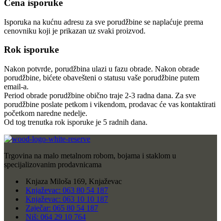
Cena isporuke
Isporuka na kućnu adresu za sve porudžbine se naplaćuje prema
cenovniku koji je prikazan uz svaki proizvod.
Rok isporuke
Nakon potvrde, porudžbina ulazi u fazu obrade. Nakon obrade
porudžbine, bićete obavešteni o statusu vaše porudžbine putem
email-a.
Period obrade porudžbine obično traje 2-3 radna dana. Za sve
porudžbine poslate petkom i vikendom, prodavac će vas kontaktirati
početkom naredne nedelje.
Od tog trenutka rok isporuke je 5 radnih dana.
Trgovina na malo metalnom robom, bojama i staklom u
specijalizovanim prodavnicama
Knjaza Miloša 169, Knjaževac
Knjaževac: 063 80 54 187
Knjaževac: 063 10 10 187
Zaječar: 065 80 54 187
Niš: 064 29 10 764