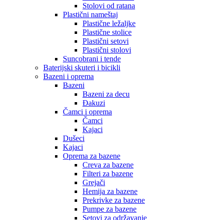
Stolovi od ratana
Plastični nameštaj
Plastične ležaljke
Plastične stolice
Plastični setovi
Plastični stolovi
Suncobrani i tende
Baterijski skuteri i bicikli
Bazeni i oprema
Bazeni
Bazeni za decu
Đakuzi
Čamci i oprema
Čamci
Kajaci
Dušeci
Kajaci
Oprema za bazene
Creva za bazene
Filteri za bazene
Grejači
Hemija za bazene
Prekrivke za bazene
Pumpe za bazene
Setovi za održavanje