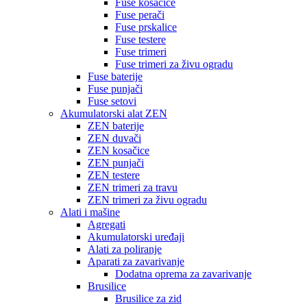
Fuse kosačice
Fuse perači
Fuse prskalice
Fuse testere
Fuse trimeri
Fuse trimeri za živu ogradu
Fuse baterije
Fuse punjači
Fuse setovi
Akumulatorski alat ZEN
ZEN baterije
ZEN duvači
ZEN kosačice
ZEN punjači
ZEN testere
ZEN trimeri za travu
ZEN trimeri za živu ogradu
Alati i mašine
Agregati
Akumulatorski uređaji
Alati za poliranje
Aparati za zavarivanje
Dodatna oprema za zavarivanje
Brusilice
Brusilice za zid