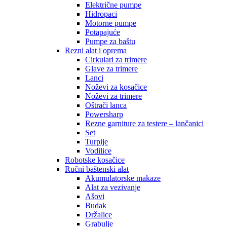
Električne pumpe
Hidropaci
Motorne pumpe
Potapajuće
Pumpe za baštu
Rezni alat i oprema
Cirkulari za trimere
Glave za trimere
Lanci
Noževi za kosačice
Noževi za trimere
Oštrači lanca
Powersharp
Rezne garniture za testere – lančanici
Set
Turpije
Vodilice
Robotske kosačice
Ručni baštenski alat
Akumulatorske makaze
Alat za vezivanje
Ašovi
Budak
Držalice
Grabulje