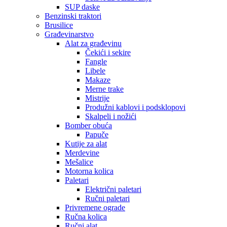
SUP daske
Benzinski traktori
Brusilice
Građevinarstvo
Alat za građevinu
Čekići i sekire
Fangle
Libele
Makaze
Merne trake
Mistrije
Produžni kablovi i podsklopovi
Skalpeli i nožići
Bomber obuća
Papuče
Kutije za alat
Merdevine
Mešalice
Motorna kolica
Paletari
Električni paletari
Ručni paletari
Privremene ograde
Ručna kolica
Ručni alat