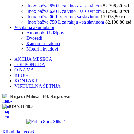
Inox bačva 850 L za vino - sa slavinom
82.798,80
rsd
Inox bačva 620 L za vino - sa slavinom
61.798,80
rsd
Inox bačva 60 L za vino - sa slavinom
15.958,80
rsd
Inox bačva 750 L za rakiju - sa slavinom
82.198,80
rsd
Vozila na akumulator
Automobili i džipovi
Dvosedi
Kamioni i traktori
Motori i kvadovi
AKCIJA MESECA
TOP PONUDA
O NAMA
BLOG
KONTAKT
VIRTUELNA ŠETNJA
Knjaza Miloša 169, Knjaževac
019 733 405
Klikni da uvećaš