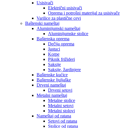
Usisivači
Električni usisivači
Oprema i potrošni materijal za usisivače
Varilice za plastične cevi
Baštenski nameštaj
Aluminijumski nameštaj
Aluminijumske stolice
Baštenska oprema
Dečija oprema
Jastuci
Korpe
Piknik frižideri
Saksije
Saksije, žardinjere
Baštenske kućice
Baštenske ljuljaške
Drveni nameštaj
Drveni setovi
Metalni nameštaj
Metalne stolice
Metalni setovi
Metalni stolovi
Nameštaj od ratana
Setovi od ratana
Stolice od ratana