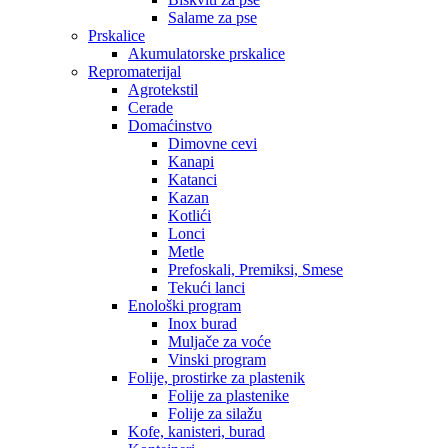
Salame za pse
Prskalice
Akumulatorske prskalice
Repromaterijal
Agrotekstil
Cerade
Domaćinstvo
Dimovne cevi
Kanapi
Katanci
Kazan
Kotlići
Lonci
Metle
Prefoskali, Premiksi, Smese
Tekući lanci
Enološki program
Inox burad
Muljače za voće
Vinski program
Folije, prostirke za plastenik
Folije za plastenike
Folije za silažu
Kofe, kanisteri, burad