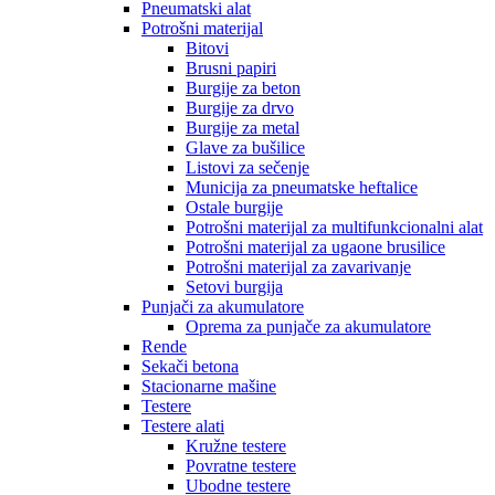
Pneumatski alat
Potrošni materijal
Bitovi
Brusni papiri
Burgije za beton
Burgije za drvo
Burgije za metal
Glave za bušilice
Listovi za sečenje
Municija za pneumatske heftalice
Ostale burgije
Potrošni materijal za multifunkcionalni alat
Potrošni materijal za ugaone brusilice
Potrošni materijal za zavarivanje
Setovi burgija
Punjači za akumulatore
Oprema za punjače za akumulatore
Rende
Sekači betona
Stacionarne mašine
Testere
Testere alati
Kružne testere
Povratne testere
Ubodne testere