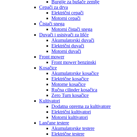
Burgije za bušače zemlje
Cepači za drva
Električni cepači
Motorni cepači
Čistači snega
Motorni čistači snega
Duvači i usisivači za lišće
Akumulatorski duvači
Električni duvači
Motorni duvači
Front mower
Front mower benzinski
Kosačice
Akumulatorske kosačice
Električne kosačice
Motorne kosačice
Ručna cilinder kosačica
Zero Turn kosačice
Kultivatori
Dodatna oprema za kultivatore
Električni kultivatori
Motorni kultivatori
Lančane testere
Akumulatorske testere
Električne testere