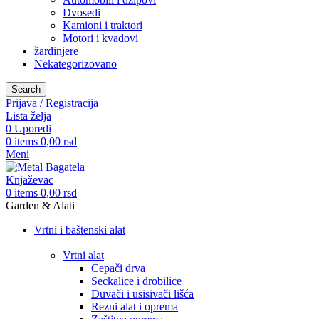
Dvosedi
Kamioni i traktori
Motori i kvadovi
žardinjere
Nekategorizovano
Search
Prijava / Registracija
Lista želja
0
Uporedi
0
items
0,00
rsd
Meni
0
items
0,00
rsd
Garden & Alati
Vrtni i baštenski alat
Vrtni alat
Cepači drva
Seckalice i drobilice
Duvači i usisivači lišća
Rezni alat i oprema