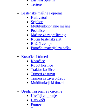
Zaštitna oprema
Testere
Baštenske mašine i oprema
Kultivatori
Sejalice
Multifunkcionalne mašine
Prskalice
Mašine za zaprašivanje
Ručni baštenski alat
Bušaći zemlje
Potrošni materijal za baštu
Kosačice i trimeri
Kosačice
Robot kosilice
Traktor kosilice
Trimeri za travu
Trimeri za živu ogradu
Multifunkcijski timeri
Uređaji za pranje i čišćenje
Uređaji za pranje
Usisivači
Pumpe