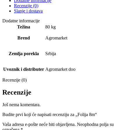
Dodatne informacije
Recenzije (0)
Slanje i dostava
Dodatne informacije
Težina
80 kg
Brend
Agromarket
Zemlja porekla
Srbija
Uvoznik i distributer
Agromarket doo
Recenzije (0)
Recenzije
Još nema komentara.
Budite prvi koji će napisati recenziju za „Folija 8m“
Vaša adresa e-pošte neće biti objavljena.
Neophodna polja su
označena
*