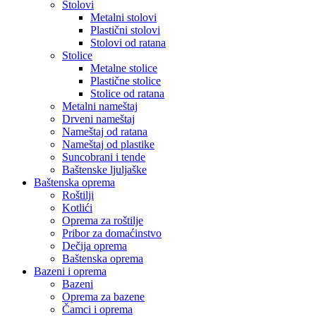
Stolovi
Metalni stolovi
Plastični stolovi
Stolovi od ratana
Stolice
Metalne stolice
Plastične stolice
Stolice od ratana
Metalni nameštaj
Drveni nameštaj
Nameštaj od ratana
Nameštaj od plastike
Suncobrani i tende
Baštenske ljuljaške
Baštenska oprema
Roštilji
Kotlići
Oprema za roštilje
Pribor za domaćinstvo
Dečija oprema
Baštenska oprema
Bazeni i oprema
Bazeni
Oprema za bazene
Čamci i oprema