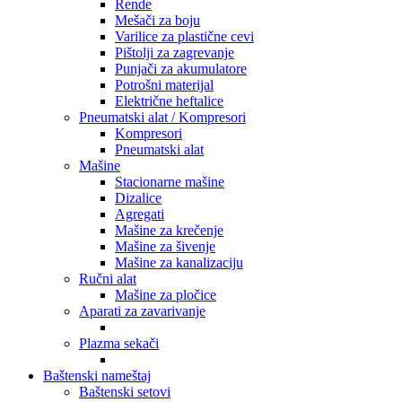
Rende
Mešači za boju
Varilice za plastične cevi
Pištolji za zagrevanje
Punjači za akumulatore
Potrošni materijal
Električne heftalice
Pneumatski alat / Kompresori
Kompresori
Pneumatski alat
Mašine
Stacionarne mašine
Dizalice
Agregati
Mašine za krečenje
Mašine za šivenje
Mašine za kanalizaciju
Ručni alat
Mašine za pločice
Aparati za zavarivanje
Plazma sekači
Baštenski nameštaj
Baštenski setovi