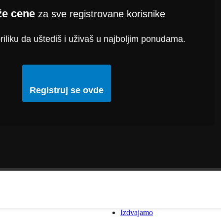
že cene
za sve registrovane korisnike
riliku da uštediš i uživaš u najboljim ponudama.
Registruj se ovde
Izdvajamo