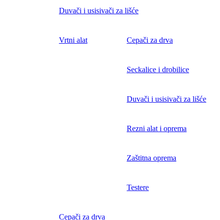
Duvači i usisivači za lišće
Vrtni alat
Cepači za drva
Seckalice i drobilice
Duvači i usisivači za lišće
Rezni alat i oprema
Zaštitna oprema
Testere
Cepači za drva