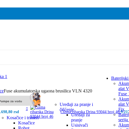
Baterijski
Akumu
alat V
ice
Fuse akumulatorska ugaona brusilica VLN 4320
Fuse 
Akumu
alat V
Uređaji za pranje i
Fix
čišćenje
1.698,80
rsd
Čizma ribarska Drina 93044 broj 46
9.21
Bateri
Uređaji za
Kosačice i trimeri
serija
pranje
Kosačice
Akumu
Usisivači
Robot