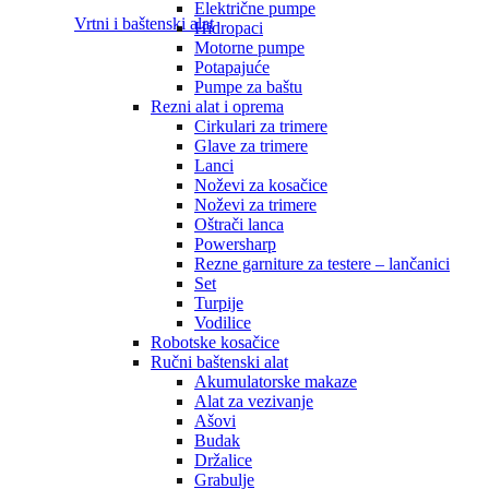
Električne pumpe
Vrtni i baštenski alat
Hidropaci
Motorne pumpe
Potapajuće
Pumpe za baštu
Rezni alat i oprema
Cirkulari za trimere
Glave za trimere
Lanci
Noževi za kosačice
Noževi za trimere
Oštrači lanca
Powersharp
Rezne garniture za testere – lančanici
Set
Turpije
Vodilice
Robotske kosačice
Ručni baštenski alat
Akumulatorske makaze
Alat za vezivanje
Ašovi
Budak
Držalice
Grabulje