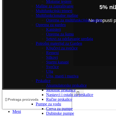
Motorne testere
Mašine za zaprašivanje
5% ni
Multifunkcijski trimeri
Multifunkcionalne mašine
Oprema za multifunkcijske mašine
Ne propusti p
Oprema za garden
Kanisteri
Oprema za šumu
Setovi za održavanje uređaja
Potrošni materijal za Garden
Ključevi za svećice
Remeni
Silkovi
Startni kanapi
Svećice
Ulja
Ulja, masti i maziva
Prskalice
Akumulatorske prskalice
Motorne prskalice
Nastavci i ostalo za prskalice
Ručne prskalice
Pumpe za vodu
Creva za pumpe
Meni
Dubinske pumpe