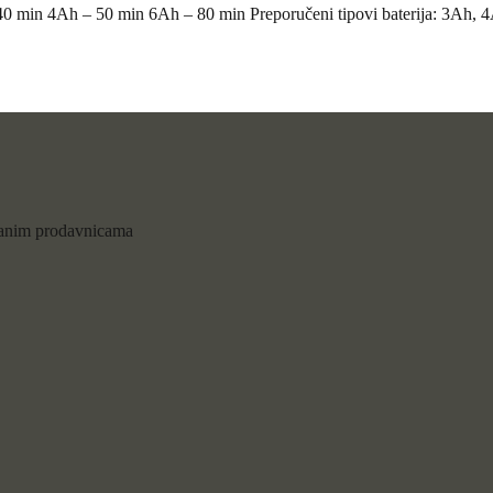
 min 4Ah – 50 min 6Ah – 80 min Preporučeni tipovi baterija: 3Ah, 4Ah
vanim prodavnicama