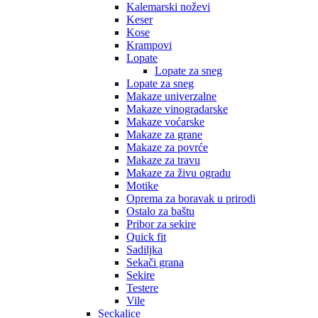
Kalemarski noževi
Keser
Kose
Krampovi
Lopate
Lopate za sneg
Lopate za sneg
Makaze univerzalne
Makaze vinogradarske
Makaze voćarske
Makaze za grane
Makaze za povrće
Makaze za travu
Makaze za živu ogradu
Motike
Oprema za boravak u prirodi
Ostalo za baštu
Pribor za sekire
Quick fit
Sadiljka
Sekači grana
Sekire
Testere
Vile
Seckalice