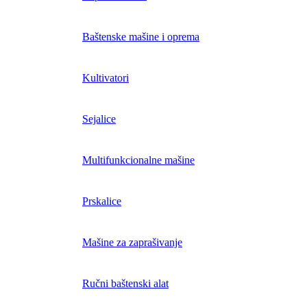
Baštenske mašine i oprema
Kultivatori
Sejalice
Multifunkcionalne mašine
Prskalice
Mašine za zaprašivanje
Ručni baštenski alat