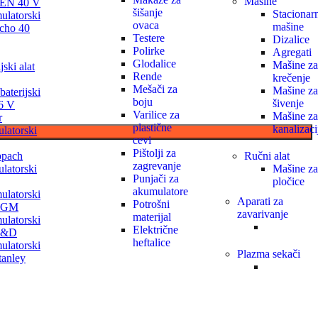
Mašine
ZEN 40 V
šišanje
Stacionar
latorski
ovaca
mašine
Echo 40
Testere
Dizalice
Polirke
Agregati
Glodalice
Mašine za
jski alat
Rende
krečenje
Mešači za
Mašine za
baterijski
boju
šivenje
56 V
Varilice za
Mašine za
r
plastične
kanalizaci
latorski
cevi
Pištolji za
ppach
Ručni alat
zagrevanje
latorski
Mašine za
Punjači za
pločice
akumulatore
latorski
Aparati za
Potrošni
 AGM
zavarivanje
materijal
latorski
Električne
 B&D
heftalice
latorski
Plazma sekači
tanley