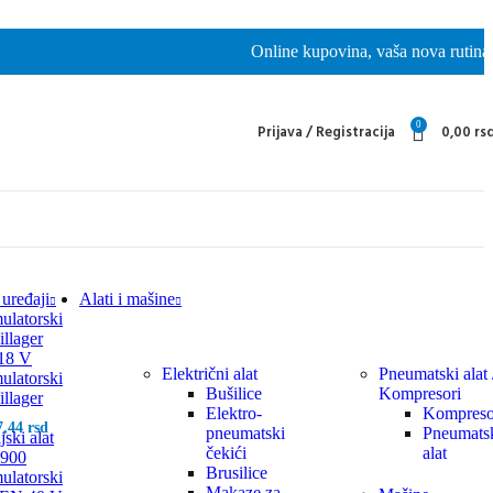
Online kupovina, vaša nova rutina
0
Prijava / Registracija
0,00
rs
 uređaji
Alati i mašine
latorski
illager
18 V
Električni alat
Pneumatski alat 
latorski
Bušilice
Kompresori
illager
Elektro-
Kompreso
7,44
rsd
pneumatski
Pneumats
jski alat
čekići
alat
 900
Brusilice
latorski
Makaze za