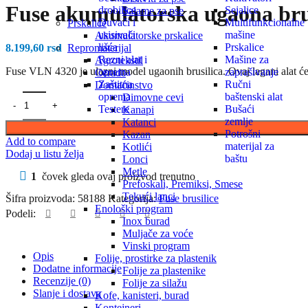
Fuse akumulatorska ugaona bru
drobilice
Sejalice
Salame za pse
Duvači i
Multifunkcionalne
Prskalice
usisivači
mašine
Akumulatorske prskalice
lišća
Prskalice
8.199,60
rsd
Repromaterijal
Rezni alat i
Mašine za
Agrotekstil
Fuse VLN 4320 je ulazni model ugaonih brusilica. Ovaj lagani alat će
oprema
zaprašivanje
Cerade
Zaštitna
Ručni
Domaćinstvo
oprema
baštenski alat
Dimovne cevi
Testere
Bušaći
Kanapi
zemlje
Katanci
Potrošni
Kazan
Add to compare
materijal za
Kotlići
Dodaj u listu želja
baštu
Lonci
Metle
1
čovek gleda ovaj proizvod trenutno
Prefoskali, Premiksi, Smese
Tekući lanci
Šifra proizvoda:
58188
Kategorija:
Fuse brusilice
Enološki program
Podeli:
Inox burad
Muljače za voće
Vinski program
Opis
Folije, prostirke za plastenik
Dodatne informacije
Folije za plastenike
Recenzije (0)
Folije za silažu
Slanje i dostava
Kofe, kanisteri, burad
Kontejneri