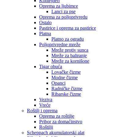
Kontejneri
Oprema za ljubimce
Lanci za pse
Oprema za poljoprivredu
Ostalo
Pastirice i oprema za pastirice
Platna
Platno za ogradu
Poljoprivredne mreže
Mreže protiv sunca
Mreže za baliranje
Mreže za kornišone
Tigar obuća
Lovačke čizme
Modne čizme
Opanci
Radničke čizme
Ribarske čizme
Veziva
Vreće
Roštilj i oprema
Oprema za roštilje
Pribor za domaćinstvo
Roštilji
Scheppach akumulatorski alat