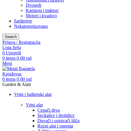
Dvosedi
Kamioni i traktori
Motori i kvadovi
žardinjere
Nekategorizovano
Search
Prijava / Registracija
Lista želja
0
Uporedi
0
items
0,00
rsd
Meni
0
items
0,00
rsd
Garden & Alati
Vrtni i baštenski alat
Vrtni alat
Cepači drva
Seckalice i drobilice
Duvači i usisivači lišća
Rezni alat i oprema