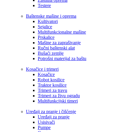
Zaštitna oprema
Testere
Baštenske mašine i oprema
Kultivatori
Sejalice
Multifunkcionalne mašine
Prskalice
Mašine za zaprašivanje
Ručni baštenski alat
Bušaći zemlje
Potrošni materijal za baštu
Kosačice i trimeri
Kosačice
Robot kosilice
Traktor kosilice
Trimeri za travu
Trimeri za živu ogradu
Multifunkcijski timeri
Uređaji za pranje i čišćenje
Uređaji za pranje
Usisivači
Pumpe