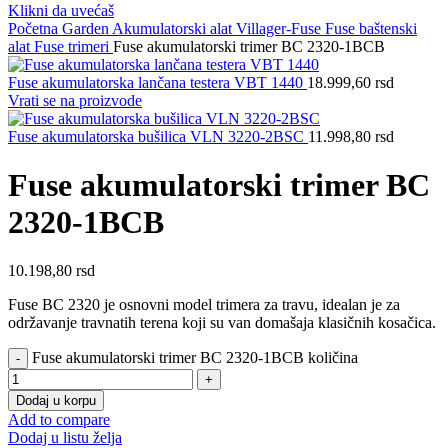
Klikni da uvećaš
Početna
Garden
Akumulatorski alat Villager-Fuse
Fuse baštenski
alat
Fuse trimeri
Fuse akumulatorski trimer BC 2320-1BCB
Fuse akumulatorska lančana testera VBT 1440
18.999,60
rsd
Vrati se na proizvode
Fuse akumulatorska bušilica VLN 3220-2BSC
11.998,80
rsd
Fuse akumulatorski trimer BC
2320-1BCB
10.198,80
rsd
Fuse BC 2320 je osnovni model trimera za travu, idealan je za
održavanje travnatih terena koji su van domašaja klasičnih kosačica.
Fuse akumulatorski trimer BC 2320-1BCB količina
Dodaj u korpu
Add to compare
Dodaj u listu želja