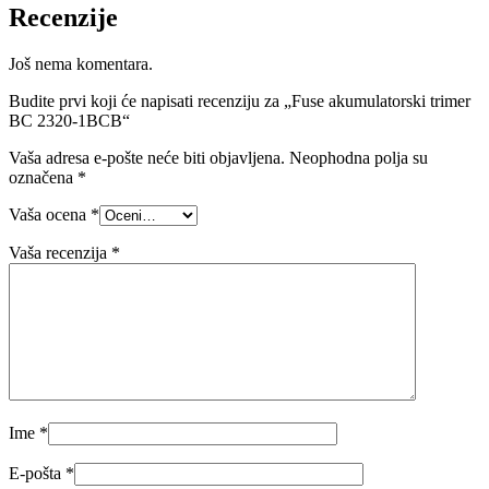
Recenzije
Još nema komentara.
Budite prvi koji će napisati recenziju za „Fuse akumulatorski trimer
BC 2320-1BCB“
Vaša adresa e-pošte neće biti objavljena.
Neophodna polja su
označena
*
Vaša ocena
*
Vaša recenzija
*
Ime
*
E-pošta
*