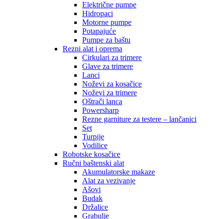
Električne pumpe
Hidropaci
Motorne pumpe
Potapajuće
Pumpe za baštu
Rezni alat i oprema
Cirkulari za trimere
Glave za trimere
Lanci
Noževi za kosačice
Noževi za trimere
Oštrači lanca
Powersharp
Rezne garniture za testere – lančanici
Set
Turpije
Vodilice
Robotske kosačice
Ručni baštenski alat
Akumulatorske makaze
Alat za vezivanje
Ašovi
Budak
Držalice
Grabulje