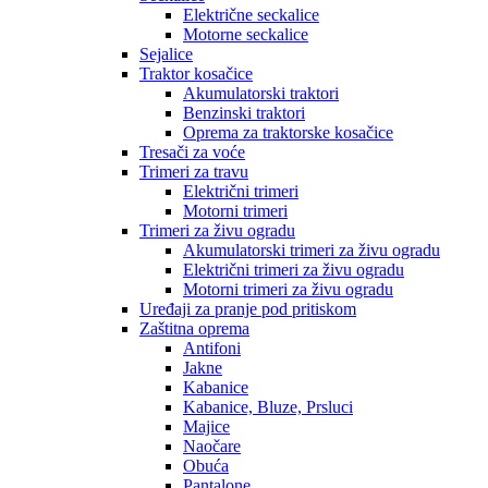
Električne seckalice
Motorne seckalice
Sejalice
Traktor kosačice
Akumulatorski traktori
Benzinski traktori
Oprema za traktorske kosačice
Tresači za voće
Trimeri za travu
Električni trimeri
Motorni trimeri
Trimeri za živu ogradu
Akumulatorski trimeri za živu ogradu
Električni trimeri za živu ogradu
Motorni trimeri za živu ogradu
Uređaji za pranje pod pritiskom
Zaštitna oprema
Antifoni
Jakne
Kabanice
Kabanice, Bluze, Prsluci
Majice
Naočare
Obuća
Pantalone