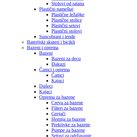
Stolovi od ratana
Plastični nameštaj
Plastične ležaljke
Plastične stolice
Plastični setovi
Plastični stolovi
Suncobrani i tende
Baterijski skuteri i bicikli
Bazeni i oprema
Bazeni
Bazeni za decu
Đakuzi
Čamci i oprema
Čamci
Kajaci
Dušeci
Kajaci
Oprema za bazene
Creva za bazene
Filteri za bazene
Grejači
Hemija za bazene
Prekrivke za bazene
Pumpe za bazene
Setovi za održavanje