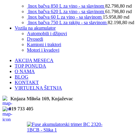
Inox bačva 850 L za vino - sa slavinom
82.798,80
rsd
Inox bačva 620 L za vino - sa slavinom
61.798,80
rsd
Inox bačva 60 L za vino - sa slavinom
15.958,80
rsd
Inox bačva 750 L za rakiju - sa slavinom
82.198,80
rsd
Vozila na akumulator
Automobili i džipovi
Dvosedi
Kamioni i traktori
Motori i kvadovi
AKCIJA MESECA
TOP PONUDA
O NAMA
BLOG
KONTAKT
VIRTUELNA ŠETNJA
Knjaza Miloša 169, Knjaževac
019 733 405