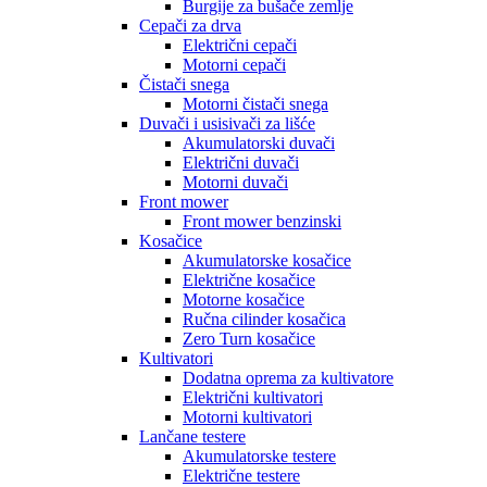
Burgije za bušače zemlje
Cepači za drva
Električni cepači
Motorni cepači
Čistači snega
Motorni čistači snega
Duvači i usisivači za lišće
Akumulatorski duvači
Električni duvači
Motorni duvači
Front mower
Front mower benzinski
Kosačice
Akumulatorske kosačice
Električne kosačice
Motorne kosačice
Ručna cilinder kosačica
Zero Turn kosačice
Kultivatori
Dodatna oprema za kultivatore
Električni kultivatori
Motorni kultivatori
Lančane testere
Akumulatorske testere
Električne testere