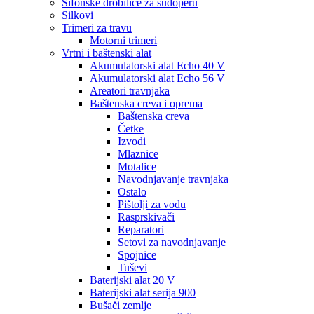
Sifonske drobilice za sudoperu
Silkovi
Trimeri za travu
Motorni trimeri
Vrtni i baštenski alat
Akumulatorski alat Echo 40 V
Akumulatorski alat Echo 56 V
Areatori travnjaka
Baštenska creva i oprema
Baštenska creva
Četke
Izvodi
Mlaznice
Motalice
Navodnjavanje travnjaka
Ostalo
Pištolji za vodu
Rasprskivači
Reparatori
Setovi za navodnjavanje
Spojnice
Tuševi
Baterijski alat 20 V
Baterijski alat serija 900
Bušači zemlje