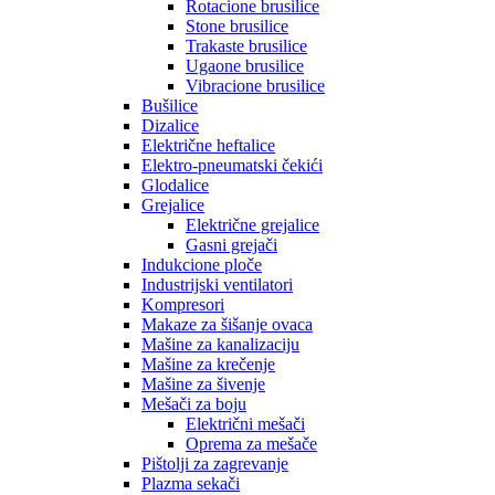
Rotacione brusilice
Stone brusilice
Trakaste brusilice
Ugaone brusilice
Vibracione brusilice
Bušilice
Dizalice
Električne heftalice
Elektro-pneumatski čekići
Glodalice
Grejalice
Električne grejalice
Gasni grejači
Indukcione ploče
Industrijski ventilatori
Kompresori
Makaze za šišanje ovaca
Mašine za kanalizaciju
Mašine za krečenje
Mašine za šivenje
Mešači za boju
Električni mešači
Oprema za mešače
Pištolji za zagrevanje
Plazma sekači