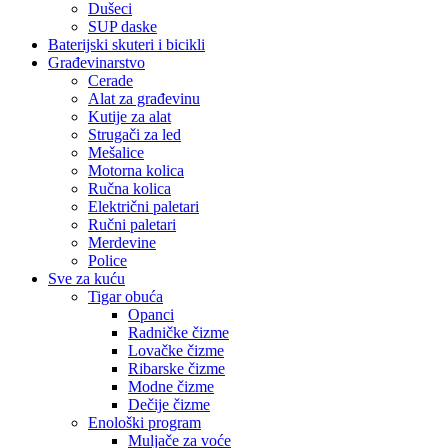
Dušeci
SUP daske
Baterijski skuteri i bicikli
Građevinarstvo
Cerade
Alat za građevinu
Kutije za alat
Strugači za led
Mešalice
Motorna kolica
Ručna kolica
Električni paletari
Ručni paletari
Merdevine
Police
Sve za kuću
Tigar obuća
Opanci
Radničke čizme
Lovačke čizme
Ribarske čizme
Modne čizme
Dečije čizme
Enološki program
Muljače za voće