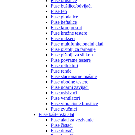
Fuse brusilice
Fuse bušilice/odvijači
Fuse fen
Fuse glodalice
Fuse heftalice
Fuse kompresori
Fuse kružne testere
Fuse mikseri
Fuse multifunkcionalni alati
Fuse pištolji za farbanje
Fuse pištolji za silikon
Fuse povratne testere
Fuse reflektori
Fuse rende
Fuse stacionarne mašine
Fuse ubodne testere
Fuse udarni zavijači
Fuse usisivači
Fuse ventilatori
Fuse vibracione brusilice
Fuse zvučnici
Fuse baštenski alat
Fuse alati za vezivanje
Fuse čistači
Fuse duvači