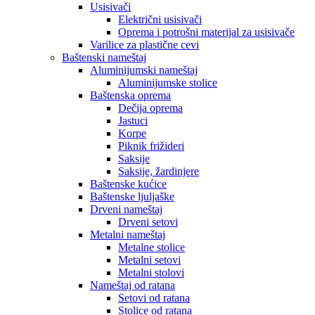
Usisivači
Električni usisivači
Oprema i potrošni materijal za usisivače
Varilice za plastične cevi
Baštenski nameštaj
Aluminijumski nameštaj
Aluminijumske stolice
Baštenska oprema
Dečija oprema
Jastuci
Korpe
Piknik frižideri
Saksije
Saksije, žardinjere
Baštenske kućice
Baštenske ljuljaške
Drveni nameštaj
Drveni setovi
Metalni nameštaj
Metalne stolice
Metalni setovi
Metalni stolovi
Nameštaj od ratana
Setovi od ratana
Stolice od ratana