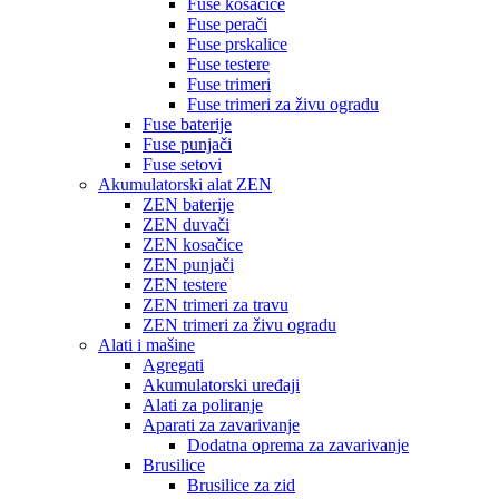
Fuse kosačice
Fuse perači
Fuse prskalice
Fuse testere
Fuse trimeri
Fuse trimeri za živu ogradu
Fuse baterije
Fuse punjači
Fuse setovi
Akumulatorski alat ZEN
ZEN baterije
ZEN duvači
ZEN kosačice
ZEN punjači
ZEN testere
ZEN trimeri za travu
ZEN trimeri za živu ogradu
Alati i mašine
Agregati
Akumulatorski uređaji
Alati za poliranje
Aparati za zavarivanje
Dodatna oprema za zavarivanje
Brusilice
Brusilice za zid