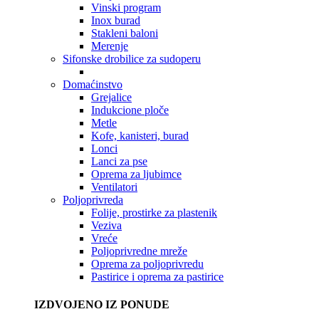
Vinski program
Inox burad
Stakleni baloni
Merenje
Sifonske drobilice za sudoperu
Domaćinstvo
Grejalice
Indukcione ploče
Metle
Kofe, kanisteri, burad
Lonci
Lanci za pse
Oprema za ljubimce
Ventilatori
Poljoprivreda
Folije, prostirke za plastenik
Veziva
Vreće
Poljoprivredne mreže
Oprema za poljoprivredu
Pastirice i oprema za pastirice
IZDVOJENO IZ PONUDE