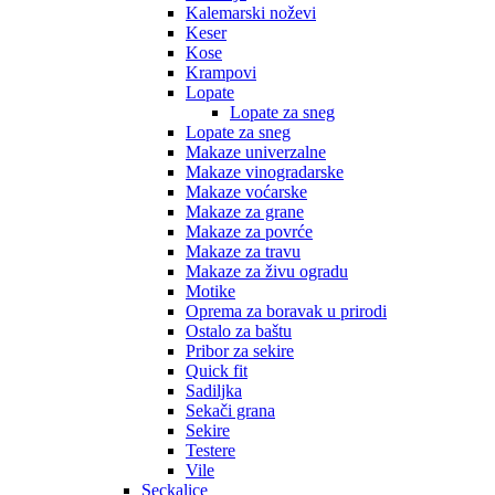
Kalemarski noževi
Keser
Kose
Krampovi
Lopate
Lopate za sneg
Lopate za sneg
Makaze univerzalne
Makaze vinogradarske
Makaze voćarske
Makaze za grane
Makaze za povrće
Makaze za travu
Makaze za živu ogradu
Motike
Oprema za boravak u prirodi
Ostalo za baštu
Pribor za sekire
Quick fit
Sadiljka
Sekači grana
Sekire
Testere
Vile
Seckalice