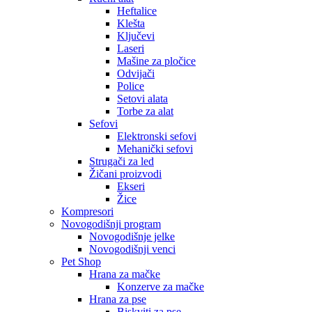
Heftalice
Klešta
Ključevi
Laseri
Mašine za pločice
Odvijači
Police
Setovi alata
Torbe za alat
Sefovi
Elektronski sefovi
Mehanički sefovi
Strugači za led
Žičani proizvodi
Ekseri
Žice
Kompresori
Novogodišnji program
Novogodišnje jelke
Novogodišnji venci
Pet Shop
Hrana za mačke
Konzerve za mačke
Hrana za pse
Biskviti za pse