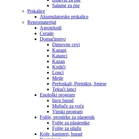
Salame za pse
Prskalice
Akumulatorske prskalice
Repromaterijal
Agrotekstil
Cerade
Domaćinstvo
Dimovne cevi
Kanapi
Katanci
Kazan
Kotlići
Lonci
Metle
Prefoskali, Premiksi, Smese
Tekući lanci
Enološki program
Inox burad
Muljače za voće
Vinski program
Folije, prostirke za plastenik
Folije za plastenike
Folije za silažu
Kofe, kanisteri, burad