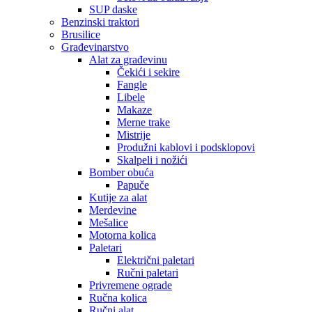
SUP daske
Benzinski traktori
Brusilice
Građevinarstvo
Alat za građevinu
Čekići i sekire
Fangle
Libele
Makaze
Merne trake
Mistrije
Produžni kablovi i podsklopovi
Skalpeli i nožići
Bomber obuća
Papuče
Kutije za alat
Merdevine
Mešalice
Motorna kolica
Paletari
Električni paletari
Ručni paletari
Privremene ograde
Ručna kolica
Ručni alat