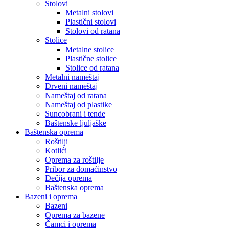
Stolovi
Metalni stolovi
Plastični stolovi
Stolovi od ratana
Stolice
Metalne stolice
Plastične stolice
Stolice od ratana
Metalni nameštaj
Drveni nameštaj
Nameštaj od ratana
Nameštaj od plastike
Suncobrani i tende
Baštenske ljuljaške
Baštenska oprema
Roštilji
Kotlići
Oprema za roštilje
Pribor za domaćinstvo
Dečija oprema
Baštenska oprema
Bazeni i oprema
Bazeni
Oprema za bazene
Čamci i oprema