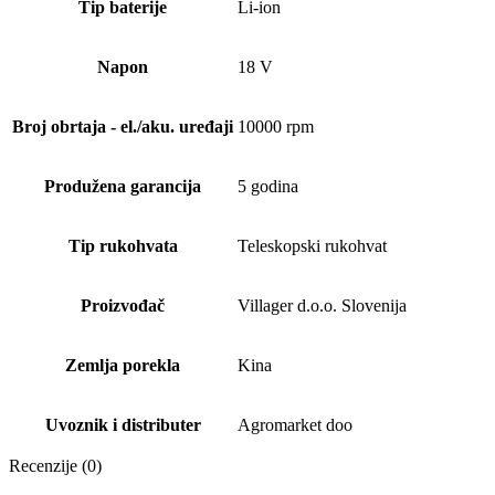
Tip baterije
Li-ion
Napon
18 V
Broj obrtaja - el./aku. uređaji
10000 rpm
Produžena garancija
5 godina
Tip rukohvata
Teleskopski rukohvat
Proizvođač
Villager d.o.o. Slovenija
Zemlja porekla
Kina
Uvoznik i distributer
Agromarket doo
Recenzije (0)