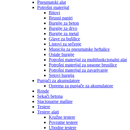
Pneumatski alat
Potrošni materijal
Bitovi
Brusni papiri
Burgije za beton
Burgije za drvo
Burgije za metal
Glave za bušilice
Listovi za sečenje
Municija za pneumatske heftalice
Ostale burgije
Potrošni materijal za multifunkcionalni alat
Potrošni materijal za ugaone brusilice
Potrošni materijal za zavarivanje
Setovi burgija
Punjači za akumulatore
Oprema za punjače za akumulatore
Rende
Sekači betona
Stacionarne mašine
Testere
Testere alati
Kružne testere
Povratne testere
Ubodne testere