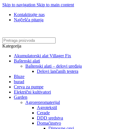
Skip to navigation
Skip to main content
Kontaktirajte nas
Najčešća pitanja
Online kupovina, vaša nova rutina!
Kategorija
Akumulatorski alat Villager Fix
Baštenski alati
Baštenski alati – delovi uređaja
Delovi lančanih testera
Bluze
burad
Creva za pumpe
Električni kultivatori
Garden
Agrorepromaterijal
Agrotekstil
Cerade
DDD sredstva
Domaćinstvo
Dimovne cevi