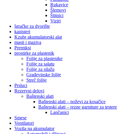
Rukavice
Šlemovi
Štitnici
Viziri
Igračke za dvorište
kanisteri
Kzubr akumulatorski alat
masti i maziva
Premiksi
prostirke za plastenik
Folije za plastenike
Folije za salatu
Folije za silažu
Građevinske folije
Streč folije
Prsluci
Rezervni delovi
Baštenski alati
Baštenski alati – noževi za kosačice
Baštenski alati – rezne garniture za testere
Lančanici
Smese
Ventilatori
Vozila na akumulator
Automobili i džipovi