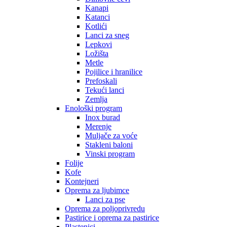
Kanapi
Katanci
Kotlići
Lanci za sneg
Lepkovi
Ložišta
Metle
Pojilice i hranilice
Prefoskali
Tekući lanci
Zemlja
Enološki program
Inox burad
Merenje
Muljače za voće
Stakleni baloni
Vinski program
Folije
Kofe
Kontejneri
Oprema za ljubimce
Lanci za pse
Oprema za poljoprivredu
Pastirice i oprema za pastirice
Plastenici