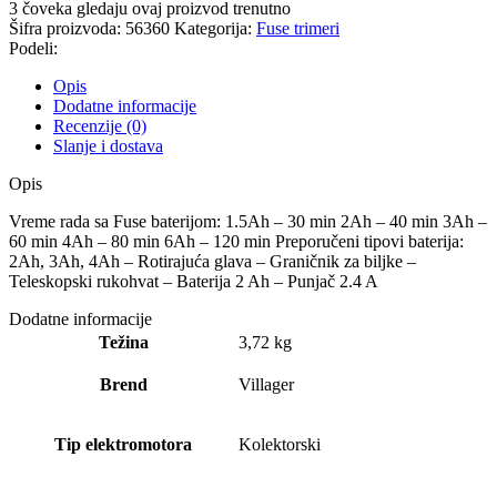
3
čoveka gledaju ovaj proizvod trenutno
Šifra proizvoda:
56360
Kategorija:
Fuse trimeri
Podeli:
Opis
Dodatne informacije
Recenzije (0)
Slanje i dostava
Opis
Vreme rada sa Fuse baterijom: 1.5Ah – 30 min 2Ah – 40 min 3Ah –
60 min 4Ah – 80 min 6Ah – 120 min Preporučeni tipovi baterija:
2Ah, 3Ah, 4Ah – Rotirajuća glava – Graničnik za biljke –
Teleskopski rukohvat – Baterija 2 Ah – Punjač 2.4 A
Dodatne informacije
Težina
3,72 kg
Brend
Villager
Tip elektromotora
Kolektorski