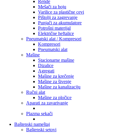
Rende
Mešači za boju
Varilice za plastične cevi
Pištolji za zagrevanje
Punjači za akumulatore
Potrošni materijal
Električne heftalice
Pneumatski alat / Kompresori
Kompresori
Pneumatski alat
Mašine
Stacionarne mašine
Dizalice
Agregati
Mašine za krečenje
Mašine za šivenje
Mašine za kanalizaciju
Ručni alat
Mašine za pločice
Aparati za zavarivanje
Plazma sekači
Baštenski nameštaj
Baštenski setovi