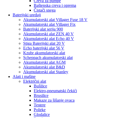
Creva za pumpe
Baštenska creva i oprema
Čistači snega
Baterijski uređaji
Akumulatorski alat Villager Fuse 18 V
Akumulatorski alat Villager Fix
Baterijski alat serija 900
Akumulatorski alat ZEN 40 V
Akumulatorski alat Echo 40 V
Stiga Baterijski alat 20 V
Echo baterijski alat 56 V
Kzubr akumulatorski alat
Scheppach akumulatorski alat
Akumulatorski alat AGM
Akumulatorski alat B&D
Akumulatorski alat Stanley
Alati i mašine
Električni alat
Bušilice
Elektro-pneumatski čekići
Brusilice
Makaze za šišanje ovaca
Testere
Polirke
Glodalice