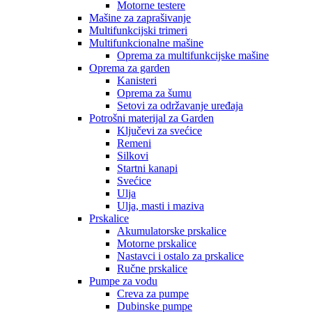
Motorne testere
Mašine za zaprašivanje
Multifunkcijski trimeri
Multifunkcionalne mašine
Oprema za multifunkcijske mašine
Oprema za garden
Kanisteri
Oprema za šumu
Setovi za održavanje uređaja
Potrošni materijal za Garden
Ključevi za svećice
Remeni
Silkovi
Startni kanapi
Svećice
Ulja
Ulja, masti i maziva
Prskalice
Akumulatorske prskalice
Motorne prskalice
Nastavci i ostalo za prskalice
Ručne prskalice
Pumpe za vodu
Creva za pumpe
Dubinske pumpe