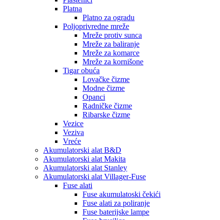
Platna
Platno za ogradu
Poljoprivredne mreže
Mreže protiv sunca
Mreže za baliranje
Mreže za komarce
Mreže za kornišone
Tigar obuća
Lovačke čizme
Modne čizme
Opanci
Radničke čizme
Ribarske čizme
Vezice
Veziva
Vreće
Akumulatorski alat B&D
Akumulatorski alat Makita
Akumulatorski alat Stanley
Akumulatorski alat Villager-Fuse
Fuse alati
Fuse akumulatoski čekići
Fuse alati za poliranje
Fuse baterijske lampe