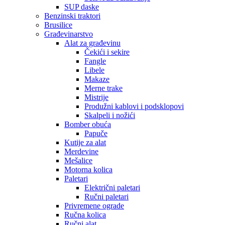
SUP daske
Benzinski traktori
Brusilice
Građevinarstvo
Alat za građevinu
Čekići i sekire
Fangle
Libele
Makaze
Merne trake
Mistrije
Produžni kablovi i podsklopovi
Skalpeli i nožići
Bomber obuća
Papuče
Kutije za alat
Merdevine
Mešalice
Motorna kolica
Paletari
Električni paletari
Ručni paletari
Privremene ograde
Ručna kolica
Ručni alat