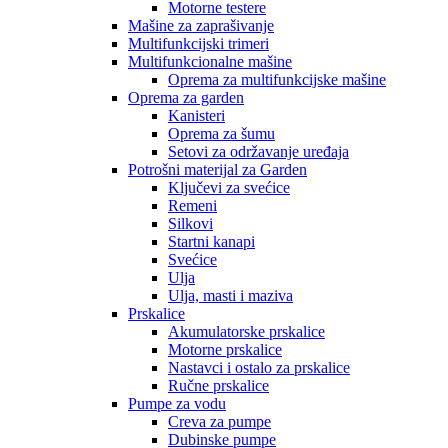
Motorne testere
Mašine za zaprašivanje
Multifunkcijski trimeri
Multifunkcionalne mašine
Oprema za multifunkcijske mašine
Oprema za garden
Kanisteri
Oprema za šumu
Setovi za održavanje uređaja
Potrošni materijal za Garden
Ključevi za svećice
Remeni
Silkovi
Startni kanapi
Svećice
Ulja
Ulja, masti i maziva
Prskalice
Akumulatorske prskalice
Motorne prskalice
Nastavci i ostalo za prskalice
Ručne prskalice
Pumpe za vodu
Creva za pumpe
Dubinske pumpe