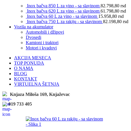
Inox bačva 850 L za vino - sa slavinom
82.798,80
rsd
Inox bačva 620 L za vino - sa slavinom
61.798,80
rsd
Inox bačva 60 L za vino - sa slavinom
15.958,80
rsd
Inox bačva 750 L za rakiju - sa slavinom
82.198,80
rsd
Vozila na akumulator
Automobili i džipovi
Dvosedi
Kamioni i traktori
Motori i kvadovi
AKCIJA MESECA
TOP PONUDA
O NAMA
BLOG
KONTAKT
VIRTUELNA ŠETNJA
Knjaza Miloša 169, Knjaževac
019 733 405