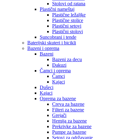
Stolovi od ratana
Plastični nameštaj
Plastične ležaljke
Plastične stolice
Plastični setovi
Plastični stolovi
Suncobrani i tende
Baterijski skuteri i bicikli
Bazeni i oprema
Bazeni
Bazeni za decu
Đakuzi
Čamci i oprema
Čamci
Kajaci
Dušeci
Kajaci
Oprema za bazene
Creva za bazene
Filteri za bazene
Grejači
Hemija za bazene
Prekrivke za bazene
Pumpe za bazene
Setovi za održavanje