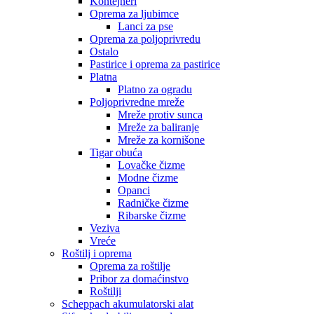
Kontejneri
Oprema za ljubimce
Lanci za pse
Oprema za poljoprivredu
Ostalo
Pastirice i oprema za pastirice
Platna
Platno za ogradu
Poljoprivredne mreže
Mreže protiv sunca
Mreže za baliranje
Mreže za kornišone
Tigar obuća
Lovačke čizme
Modne čizme
Opanci
Radničke čizme
Ribarske čizme
Veziva
Vreće
Roštilj i oprema
Oprema za roštilje
Pribor za domaćinstvo
Roštilji
Scheppach akumulatorski alat