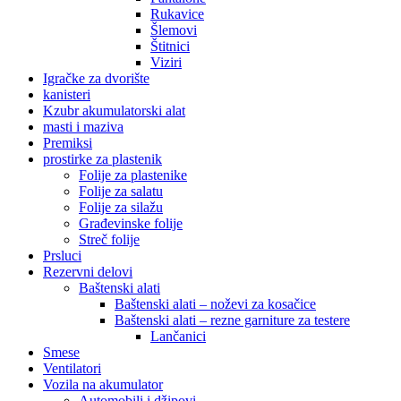
Rukavice
Šlemovi
Štitnici
Viziri
Igračke za dvorište
kanisteri
Kzubr akumulatorski alat
masti i maziva
Premiksi
prostirke za plastenik
Folije za plastenike
Folije za salatu
Folije za silažu
Građevinske folije
Streč folije
Prsluci
Rezervni delovi
Baštenski alati
Baštenski alati – noževi za kosačice
Baštenski alati – rezne garniture za testere
Lančanici
Smese
Ventilatori
Vozila na akumulator
Automobili i džipovi