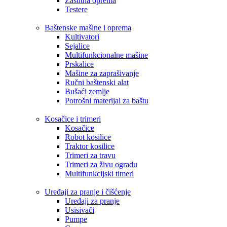
Zaštitna oprema
Testere
Baštenske mašine i oprema
Kultivatori
Sejalice
Multifunkcionalne mašine
Prskalice
Mašine za zaprašivanje
Ručni baštenski alat
Bušaći zemlje
Potrošni materijal za baštu
Kosačice i trimeri
Kosačice
Robot kosilice
Traktor kosilice
Trimeri za travu
Trimeri za živu ogradu
Multifunkcijski timeri
Uređaji za pranje i čišćenje
Uređaji za pranje
Usisivači
Pumpe