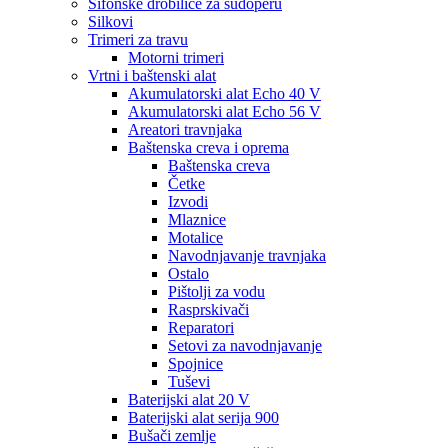
Sifonske drobilice za sudoperu
Silkovi
Trimeri za travu
Motorni trimeri
Vrtni i baštenski alat
Akumulatorski alat Echo 40 V
Akumulatorski alat Echo 56 V
Areatori travnjaka
Baštenska creva i oprema
Baštenska creva
Četke
Izvodi
Mlaznice
Motalice
Navodnjavanje travnjaka
Ostalo
Pištolji za vodu
Rasprskivači
Reparatori
Setovi za navodnjavanje
Spojnice
Tuševi
Baterijski alat 20 V
Baterijski alat serija 900
Bušači zemlje