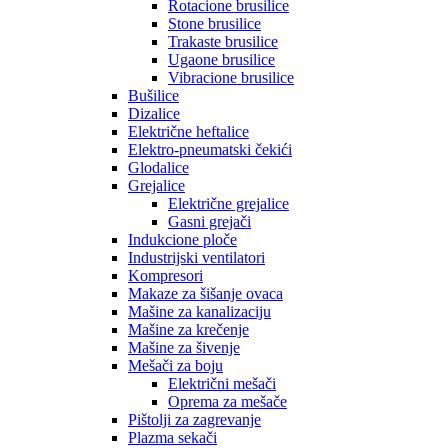
Rotacione brusilice
Stone brusilice
Trakaste brusilice
Ugaone brusilice
Vibracione brusilice
Bušilice
Dizalice
Električne heftalice
Elektro-pneumatski čekići
Glodalice
Grejalice
Električne grejalice
Gasni grejači
Indukcione ploče
Industrijski ventilatori
Kompresori
Makaze za šišanje ovaca
Mašine za kanalizaciju
Mašine za krečenje
Mašine za šivenje
Mešači za boju
Električni mešači
Oprema za mešače
Pištolji za zagrevanje
Plazma sekači