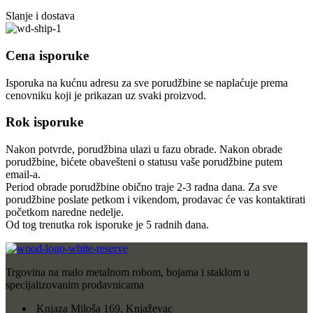
Slanje i dostava
Cena isporuke
Isporuka na kućnu adresu za sve porudžbine se naplaćuje prema
cenovniku koji je prikazan uz svaki proizvod.
Rok isporuke
Nakon potvrde, porudžbina ulazi u fazu obrade. Nakon obrade
porudžbine, bićete obavešteni o statusu vaše porudžbine putem
email-a.
Period obrade porudžbine obično traje 2-3 radna dana. Za sve
porudžbine poslate petkom i vikendom, prodavac će vas kontaktirati
početkom naredne nedelje.
Od tog trenutka rok isporuke je 5 radnih dana.
Trgovina na malo metalnom robom, bojama i staklom u
specijalizovanim prodavnicama
Knjaza Miloša 169, Knjaževac