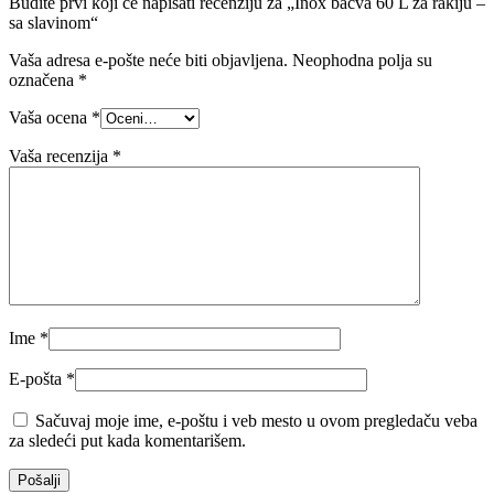
Budite prvi koji će napisati recenziju za „Inox bačva 60 L za rakiju –
sa slavinom“
Vaša adresa e-pošte neće biti objavljena.
Neophodna polja su
označena
*
Vaša ocena
*
Vaša recenzija
*
Ime
*
E-pošta
*
Sačuvaj moje ime, e-poštu i veb mesto u ovom pregledaču veba
za sledeći put kada komentarišem.