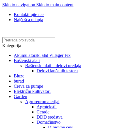
Skip to navigation
Skip to main content
Kontaktirajte nas
Najčešća pitanja
Online kupovina, vaša nova rutina!
Kategorija
Akumulatorski alat Villager Fix
Baštenski alati
Baštenski alati – delovi uređaja
Delovi lančanih testera
Bluze
burad
Creva za pumpe
Električni kultivatori
Garden
Agrorepromaterijal
Agrotekstil
Cerade
DDD sredstva
Domaćinstvo
Dimovne cevi