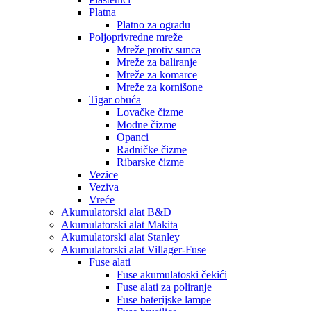
Platna
Platno za ogradu
Poljoprivredne mreže
Mreže protiv sunca
Mreže za baliranje
Mreže za komarce
Mreže za kornišone
Tigar obuća
Lovačke čizme
Modne čizme
Opanci
Radničke čizme
Ribarske čizme
Vezice
Veziva
Vreće
Akumulatorski alat B&D
Akumulatorski alat Makita
Akumulatorski alat Stanley
Akumulatorski alat Villager-Fuse
Fuse alati
Fuse akumulatoski čekići
Fuse alati za poliranje
Fuse baterijske lampe