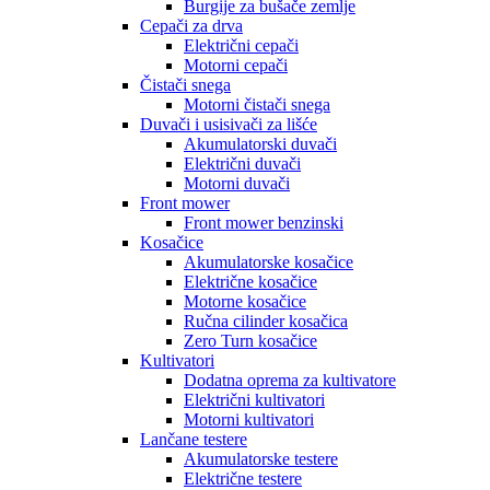
Burgije za bušače zemlje
Cepači za drva
Električni cepači
Motorni cepači
Čistači snega
Motorni čistači snega
Duvači i usisivači za lišće
Akumulatorski duvači
Električni duvači
Motorni duvači
Front mower
Front mower benzinski
Kosačice
Akumulatorske kosačice
Električne kosačice
Motorne kosačice
Ručna cilinder kosačica
Zero Turn kosačice
Kultivatori
Dodatna oprema za kultivatore
Električni kultivatori
Motorni kultivatori
Lančane testere
Akumulatorske testere
Električne testere