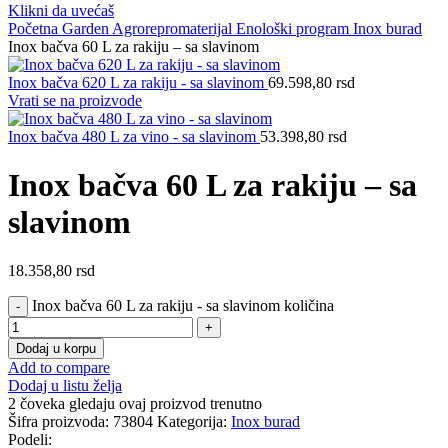
Klikni da uvećaš
Početna
Garden
Agrorepromaterijal
Enološki program
Inox burad
Inox bačva 60 L za rakiju – sa slavinom
Inox bačva 620 L za rakiju - sa slavinom
69.598,80
rsd
Vrati se na proizvode
Inox bačva 480 L za vino - sa slavinom
53.398,80
rsd
Inox bačva 60 L za rakiju – sa
slavinom
18.358,80
rsd
Inox bačva 60 L za rakiju - sa slavinom količina
Dodaj u korpu
Add to compare
Dodaj u listu želja
2
čoveka gledaju ovaj proizvod trenutno
Šifra proizvoda:
73804
Kategorija:
Inox burad
Podeli: