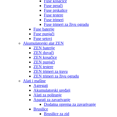
Fuse kosačice
Fuse perači
Fuse prskalice
Fuse testere
Fuse trimeri
Fuse trimeri za živu ogradu
Fuse baterije
Fuse punjači
Fuse setovi
Akumulatorski alat ZEN
ZEN baterije
ZEN duvači
ZEN kosačice
ZEN punjači
ZEN testere
ZEN trimeri za travu
ZEN trimeri za živu ogradu
Alati i mašine
Agregati
Akumulatorski uređaji
Alati za poliranje
Aparati za zavarivanje
Dodatna oprema za zavarivanje
Brusilice
Brusilice za zid