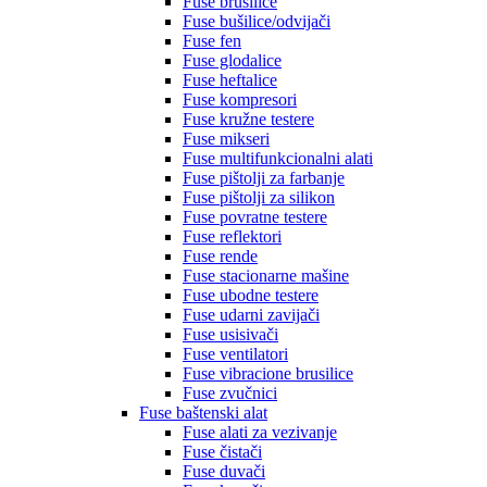
Fuse brusilice
Fuse bušilice/odvijači
Fuse fen
Fuse glodalice
Fuse heftalice
Fuse kompresori
Fuse kružne testere
Fuse mikseri
Fuse multifunkcionalni alati
Fuse pištolji za farbanje
Fuse pištolji za silikon
Fuse povratne testere
Fuse reflektori
Fuse rende
Fuse stacionarne mašine
Fuse ubodne testere
Fuse udarni zavijači
Fuse usisivači
Fuse ventilatori
Fuse vibracione brusilice
Fuse zvučnici
Fuse baštenski alat
Fuse alati za vezivanje
Fuse čistači
Fuse duvači