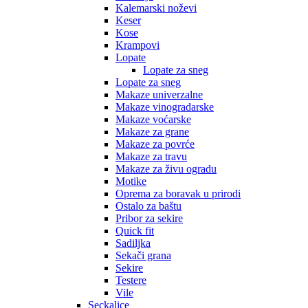
Kalemarski noževi
Keser
Kose
Krampovi
Lopate
Lopate za sneg
Lopate za sneg
Makaze univerzalne
Makaze vinogradarske
Makaze voćarske
Makaze za grane
Makaze za povrće
Makaze za travu
Makaze za živu ogradu
Motike
Oprema za boravak u prirodi
Ostalo za baštu
Pribor za sekire
Quick fit
Sadiljka
Sekači grana
Sekire
Testere
Vile
Seckalice