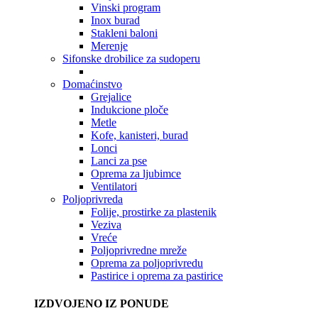
Vinski program
Inox burad
Stakleni baloni
Merenje
Sifonske drobilice za sudoperu
Domaćinstvo
Grejalice
Indukcione ploče
Metle
Kofe, kanisteri, burad
Lonci
Lanci za pse
Oprema za ljubimce
Ventilatori
Poljoprivreda
Folije, prostirke za plastenik
Veziva
Vreće
Poljoprivredne mreže
Oprema za poljoprivredu
Pastirice i oprema za pastirice
IZDVOJENO IZ PONUDE