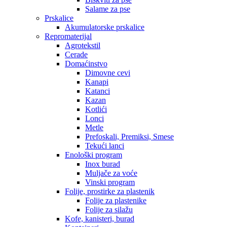
Salame za pse
Prskalice
Akumulatorske prskalice
Repromaterijal
Agrotekstil
Cerade
Domaćinstvo
Dimovne cevi
Kanapi
Katanci
Kazan
Kotlići
Lonci
Metle
Prefoskali, Premiksi, Smese
Tekući lanci
Enološki program
Inox burad
Muljače za voće
Vinski program
Folije, prostirke za plastenik
Folije za plastenike
Folije za silažu
Kofe, kanisteri, burad