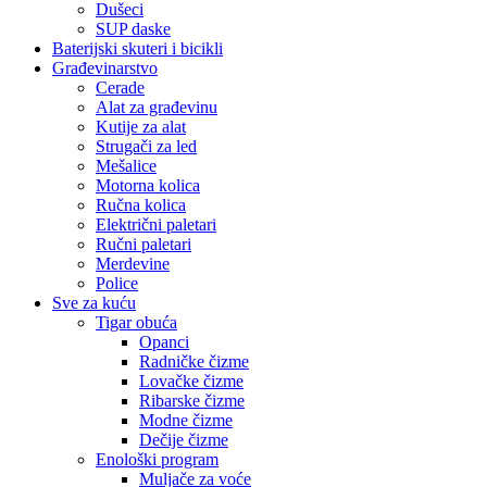
Dušeci
SUP daske
Baterijski skuteri i bicikli
Građevinarstvo
Cerade
Alat za građevinu
Kutije za alat
Strugači za led
Mešalice
Motorna kolica
Ručna kolica
Električni paletari
Ručni paletari
Merdevine
Police
Sve za kuću
Tigar obuća
Opanci
Radničke čizme
Lovačke čizme
Ribarske čizme
Modne čizme
Dečije čizme
Enološki program
Muljače za voće