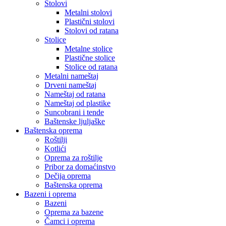
Stolovi
Metalni stolovi
Plastični stolovi
Stolovi od ratana
Stolice
Metalne stolice
Plastične stolice
Stolice od ratana
Metalni nameštaj
Drveni nameštaj
Nameštaj od ratana
Nameštaj od plastike
Suncobrani i tende
Baštenske ljuljaške
Baštenska oprema
Roštilji
Kotlići
Oprema za roštilje
Pribor za domaćinstvo
Dečija oprema
Baštenska oprema
Bazeni i oprema
Bazeni
Oprema za bazene
Čamci i oprema