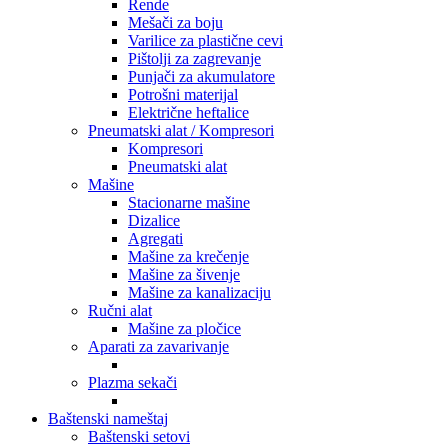
Rende
Mešači za boju
Varilice za plastične cevi
Pištolji za zagrevanje
Punjači za akumulatore
Potrošni materijal
Električne heftalice
Pneumatski alat / Kompresori
Kompresori
Pneumatski alat
Mašine
Stacionarne mašine
Dizalice
Agregati
Mašine za krečenje
Mašine za šivenje
Mašine za kanalizaciju
Ručni alat
Mašine za pločice
Aparati za zavarivanje
Plazma sekači
Baštenski nameštaj
Baštenski setovi