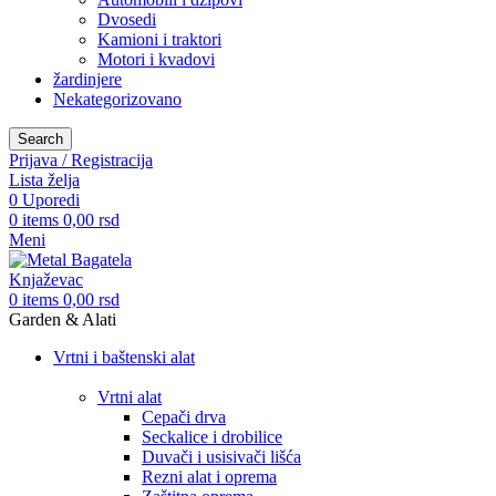
Dvosedi
Kamioni i traktori
Motori i kvadovi
žardinjere
Nekategorizovano
Search
Prijava / Registracija
Lista želja
0
Uporedi
0
items
0,00
rsd
Meni
0
items
0,00
rsd
Garden & Alati
Vrtni i baštenski alat
Vrtni alat
Cepači drva
Seckalice i drobilice
Duvači i usisivači lišća
Rezni alat i oprema