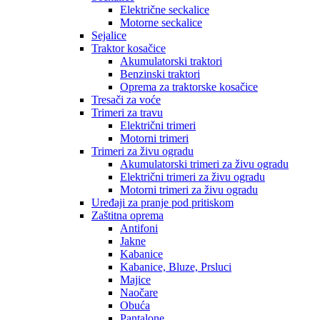
Električne seckalice
Motorne seckalice
Sejalice
Traktor kosačice
Akumulatorski traktori
Benzinski traktori
Oprema za traktorske kosačice
Tresači za voće
Trimeri za travu
Električni trimeri
Motorni trimeri
Trimeri za živu ogradu
Akumulatorski trimeri za živu ogradu
Električni trimeri za živu ogradu
Motorni trimeri za živu ogradu
Uređaji za pranje pod pritiskom
Zaštitna oprema
Antifoni
Jakne
Kabanice
Kabanice, Bluze, Prsluci
Majice
Naočare
Obuća
Pantalone