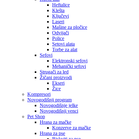
Heftalice
Klešta
Ključevi
Laseri
Mašine za pločice
Odvijači
Police
Setovi alata
Torbe za alat
Sefovi
Elektronski sefovi
Mehanički sefovi
Strugači za led
Žičani proizvodi
Ekseri
Žice
Kompresori
Novogodišnji program
Novogodišnje jelke
Novogodišnji venci
Pet Shop
Hrana za mačke
Konzerve za mačke
Hrana za pse
Biskviti za pse