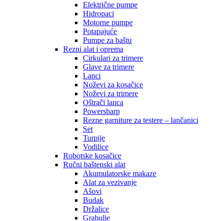
Električne pumpe
Hidropaci
Motorne pumpe
Potapajuće
Pumpe za baštu
Rezni alat i oprema
Cirkulari za trimere
Glave za trimere
Lanci
Noževi za kosačice
Noževi za trimere
Oštrači lanca
Powersharp
Rezne garniture za testere – lančanici
Set
Turpije
Vodilice
Robotske kosačice
Ručni baštenski alat
Akumulatorske makaze
Alat za vezivanje
Ašovi
Budak
Držalice
Grabulje