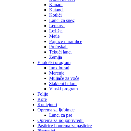
Kanapi
Katanci
Kotlići
Lanci za sneg
Lepkovi
Ložišta
Metle
Pojilice i hranilice
Prefoskali
Tekući lanci
Zemlja
Enološki program
Inox burad
Merenje
Muljače za voće
Stakleni baloni
Vinski program
Folije
Kofe
Kontejneri
Oprema za ljubimce
Lanci za pse
Oprema za poljoprivredu
Pastirice i oprema za pastirice
Plastenici