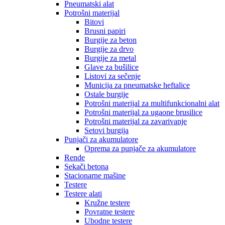
Pneumatski alat
Potrošni materijal
Bitovi
Brusni papiri
Burgije za beton
Burgije za drvo
Burgije za metal
Glave za bušilice
Listovi za sečenje
Municija za pneumatske heftalice
Ostale burgije
Potrošni materijal za multifunkcionalni alat
Potrošni materijal za ugaone brusilice
Potrošni materijal za zavarivanje
Setovi burgija
Punjači za akumulatore
Oprema za punjače za akumulatore
Rende
Sekači betona
Stacionarne mašine
Testere
Testere alati
Kružne testere
Povratne testere
Ubodne testere