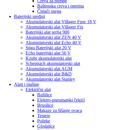
Creva za pumpe
Baštenska creva i oprema
Čistači snega
Baterijski uređaji
Akumulatorski alat Villager Fuse 18 V
Akumulatorski alat Villager Fix
Baterijski alat serija 900
Akumulatorski alat ZEN 40 V
Akumulatorski alat Echo 40 V
Stiga Baterijski alat 20 V
Echo baterijski alat 56 V
Kzubr akumulatorski alat
Scheppach akumulatorski alat
Akumulatorski alat AGM
Akumulatorski alat B&D
Akumulatorski alat Stanley
Alati i mašine
Električni alat
Bušilice
Elektro-pneumatski čekići
Brusilice
Makaze za šišanje ovaca
Testere
Polirke
Glodalice