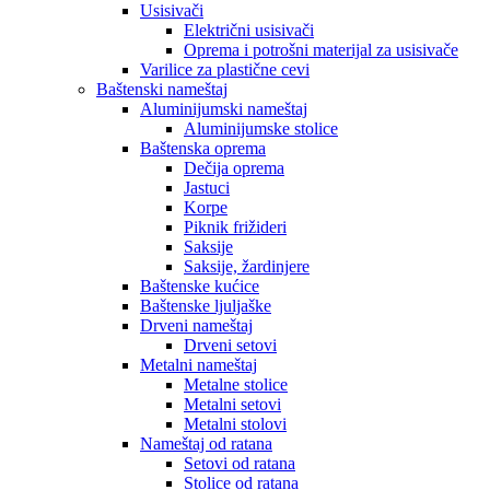
Usisivači
Električni usisivači
Oprema i potrošni materijal za usisivače
Varilice za plastične cevi
Baštenski nameštaj
Aluminijumski nameštaj
Aluminijumske stolice
Baštenska oprema
Dečija oprema
Jastuci
Korpe
Piknik frižideri
Saksije
Saksije, žardinjere
Baštenske kućice
Baštenske ljuljaške
Drveni nameštaj
Drveni setovi
Metalni nameštaj
Metalne stolice
Metalni setovi
Metalni stolovi
Nameštaj od ratana
Setovi od ratana
Stolice od ratana