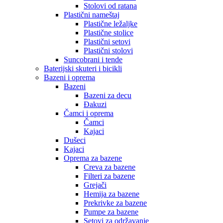
Stolovi od ratana
Plastični nameštaj
Plastične ležaljke
Plastične stolice
Plastični setovi
Plastični stolovi
Suncobrani i tende
Baterijski skuteri i bicikli
Bazeni i oprema
Bazeni
Bazeni za decu
Đakuzi
Čamci i oprema
Čamci
Kajaci
Dušeci
Kajaci
Oprema za bazene
Creva za bazene
Filteri za bazene
Grejači
Hemija za bazene
Prekrivke za bazene
Pumpe za bazene
Setovi za održavanje