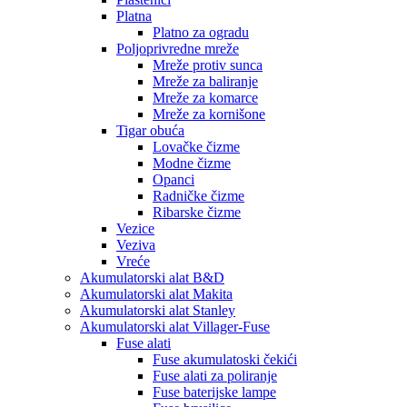
Platna
Platno za ogradu
Poljoprivredne mreže
Mreže protiv sunca
Mreže za baliranje
Mreže za komarce
Mreže za kornišone
Tigar obuća
Lovačke čizme
Modne čizme
Opanci
Radničke čizme
Ribarske čizme
Vezice
Veziva
Vreće
Akumulatorski alat B&D
Akumulatorski alat Makita
Akumulatorski alat Stanley
Akumulatorski alat Villager-Fuse
Fuse alati
Fuse akumulatoski čekići
Fuse alati za poliranje
Fuse baterijske lampe