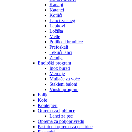
Kanapi
Katanci
Kotlići
Lanci za sneg
Lepkovi
Ložišta
Metle
Pojilice i hranilice
Prefoskali
Tekući lanci
Zemlja
Enološki program
Inox burad
Merenje
Muljače za voće
Stakleni baloni
Vinski program
Folije
Kofe
Kontejneri
Oprema za ljubimce
Lanci za pse
Oprema za poljoprivredu
Pastirice i oprema za pastirice
Plastenici