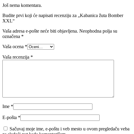
Još nema komentara.
Budite prvi koji će napisati recenziju za „Kabanica žuta Bomber
XXL“
Vaša adresa e-pošte neće biti objavljena.
Neophodna polja su
označena
*
Vaša ocena
*
Vaša recenzija
*
Ime
*
E-pošta
*
Sačuvaj moje ime, e-poštu i veb mesto u ovom pregledaču veba