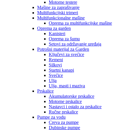
Motorne testere
Mašine za zaprašivanje
Multifunkcijski trimeri
Multifunkcionalne mašine
Oprema za multifunkcijske mašine
Oprema za garden
Kanisteri
Oprema za šumu
Setovi za održavanje uređaja
Potrošni materijal za Garden
Ključevi za svećice
Remeni
Silkovi
Startni kanapi
Svećice
Ulja
Ulja, masti i maziva
Prskalice
Akumulatorske prskalice
Motorne prskalice
Nastavci i ostalo za prskalice
Ručne prskalice
Pumpe za vodu
Creva za pumpe
Dubinske pumpe