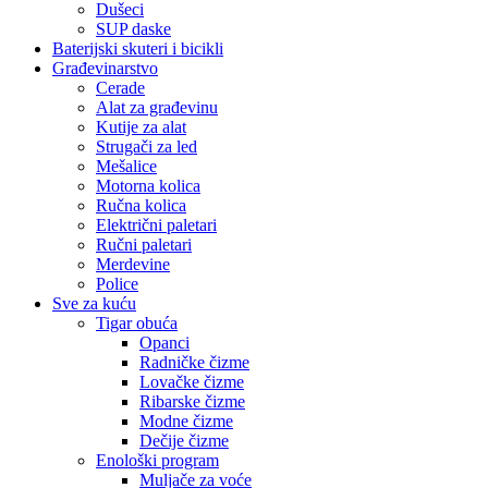
Dušeci
SUP daske
Baterijski skuteri i bicikli
Građevinarstvo
Cerade
Alat za građevinu
Kutije za alat
Strugači za led
Mešalice
Motorna kolica
Ručna kolica
Električni paletari
Ručni paletari
Merdevine
Police
Sve za kuću
Tigar obuća
Opanci
Radničke čizme
Lovačke čizme
Ribarske čizme
Modne čizme
Dečije čizme
Enološki program
Muljače za voće