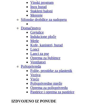
Vinski program
Inox burad
Stakleni baloni
Merenje
Sifonske drobilice za sudoperu
Domaćinstvo
Grejalice
Indukcione ploče
Metle
Kofe, kanisteri, burad
Lonci
Lanci za pse
Oprema za ljubimce
Ventilatori
Poljoprivreda
Folije, prostirke za plastenik
Veziva
Vreće
Poljoprivredne mreže
Oprema za poljoprivredu
Pastirice i oprema za pastirice
IZDVOJENO IZ PONUDE