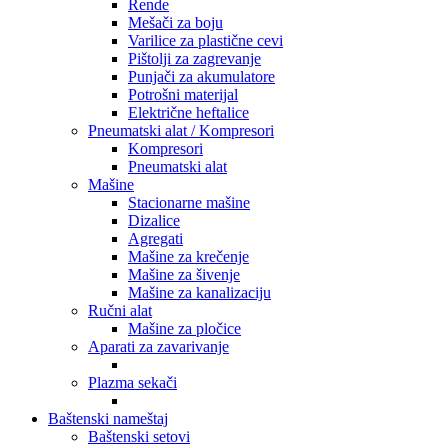
Rende
Mešači za boju
Varilice za plastične cevi
Pištolji za zagrevanje
Punjači za akumulatore
Potrošni materijal
Električne heftalice
Pneumatski alat / Kompresori
Kompresori
Pneumatski alat
Mašine
Stacionarne mašine
Dizalice
Agregati
Mašine za krečenje
Mašine za šivenje
Mašine za kanalizaciju
Ručni alat
Mašine za pločice
Aparati za zavarivanje
Plazma sekači
Baštenski nameštaj
Baštenski setovi