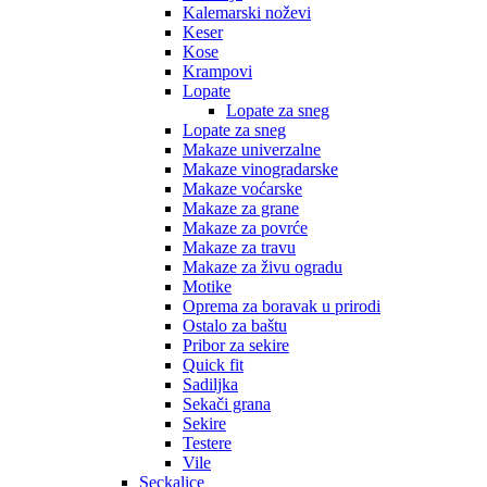
Kalemarski noževi
Keser
Kose
Krampovi
Lopate
Lopate za sneg
Lopate za sneg
Makaze univerzalne
Makaze vinogradarske
Makaze voćarske
Makaze za grane
Makaze za povrće
Makaze za travu
Makaze za živu ogradu
Motike
Oprema za boravak u prirodi
Ostalo za baštu
Pribor za sekire
Quick fit
Sadiljka
Sekači grana
Sekire
Testere
Vile
Seckalice