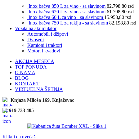
Inox bačva 850 L za vino - sa slavinom
82.798,80
rsd
Inox bačva 620 L za vino - sa slavinom
61.798,80
rsd
Inox bačva 60 L za vino - sa slavinom
15.958,80
rsd
Inox bačva 750 L za rakiju - sa slavinom
82.198,80
rsd
Vozila na akumulator
Automobili i džipovi
Dvosedi
Kamioni i traktori
Motori i kvadovi
AKCIJA MESECA
TOP PONUDA
O NAMA
BLOG
KONTAKT
VIRTUELNA ŠETNJA
Knjaza Miloša 169, Knjaževac
019 733 405
Klikni da uvećaš