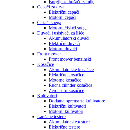
Burgije za bušače zemlje
Cepači za drva
Električni cepači
Motorni cepači
Čistači snega
Motorni čistači snega
Duvači i usisivači za lišće
Akumulatorski duvači
Električni duvači
Motorni duvači
Front mower
Front mower benzinski
Kosačice
Akumulatorske kosačice
Električne kosačice
Motorne kosačice
Ručna cilinder kosačica
Zero Turn kosačice
Kultivatori
Dodatna oprema za kultivatore
Električni kultivatori
Motorni kultivatori
Lančane testere
Akumulatorske testere
Električne testere