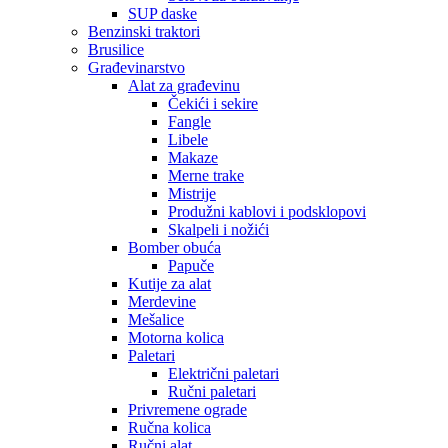
SUP daske
Benzinski traktori
Brusilice
Građevinarstvo
Alat za građevinu
Čekići i sekire
Fangle
Libele
Makaze
Merne trake
Mistrije
Produžni kablovi i podsklopovi
Skalpeli i nožići
Bomber obuća
Papuče
Kutije za alat
Merdevine
Mešalice
Motorna kolica
Paletari
Električni paletari
Ručni paletari
Privremene ograde
Ručna kolica
Ručni alat