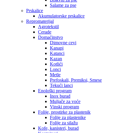
Salame za pse
Prskalice
Akumulatorske prskalice
Repromaterijal
Agrotekstil
Cerade
Domaćinstvo
Dimovne cevi
Kanapi
Katanci
Kazan
Kotlići
Lonci
Metle
Prefoskali, Premiksi, Smese
Tekući lanci
Enološki program
Inox burad
Muljače za voće
Vinski program
Folije, prostirke za plastenik
Folije za plastenike
Folije za silažu
Kofe, kanisteri, burad