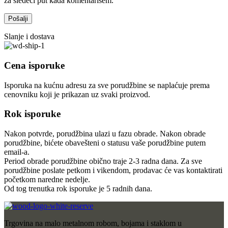
za sledeći put kada komentarišem.
Slanje i dostava
Cena isporuke
Isporuka na kućnu adresu za sve porudžbine se naplaćuje prema
cenovniku koji je prikazan uz svaki proizvod.
Rok isporuke
Nakon potvrde, porudžbina ulazi u fazu obrade. Nakon obrade
porudžbine, bićete obavešteni o statusu vaše porudžbine putem
email-a.
Period obrade porudžbine obično traje 2-3 radna dana. Za sve
porudžbine poslate petkom i vikendom, prodavac će vas kontaktirati
početkom naredne nedelje.
Od tog trenutka rok isporuke je 5 radnih dana.
Trgovina na malo metalnom robom, bojama i staklom u