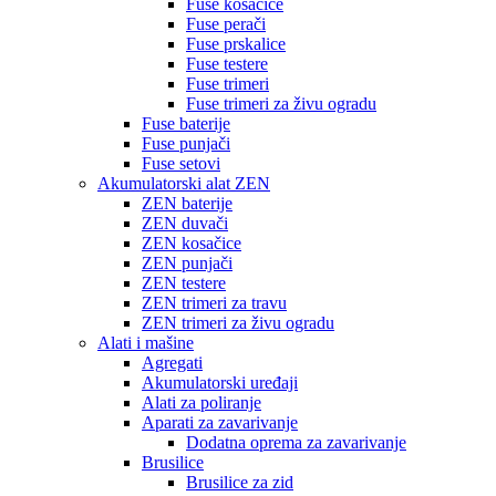
Fuse kosačice
Fuse perači
Fuse prskalice
Fuse testere
Fuse trimeri
Fuse trimeri za živu ogradu
Fuse baterije
Fuse punjači
Fuse setovi
Akumulatorski alat ZEN
ZEN baterije
ZEN duvači
ZEN kosačice
ZEN punjači
ZEN testere
ZEN trimeri za travu
ZEN trimeri za živu ogradu
Alati i mašine
Agregati
Akumulatorski uređaji
Alati za poliranje
Aparati za zavarivanje
Dodatna oprema za zavarivanje
Brusilice
Brusilice za zid