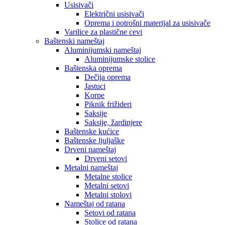
Usisivači
Električni usisivači
Oprema i potrošni materijal za usisivače
Varilice za plastične cevi
Baštenski nameštaj
Aluminijumski nameštaj
Aluminijumske stolice
Baštenska oprema
Dečija oprema
Jastuci
Korpe
Piknik frižideri
Saksije
Saksije, žardinjere
Baštenske kućice
Baštenske ljuljaške
Drveni nameštaj
Drveni setovi
Metalni nameštaj
Metalne stolice
Metalni setovi
Metalni stolovi
Nameštaj od ratana
Setovi od ratana
Stolice od ratana