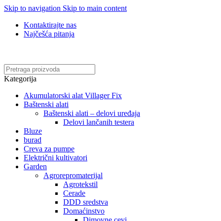
Skip to navigation
Skip to main content
Kontaktirajte nas
Najčešća pitanja
Online kupovina, vaša nova rutina!
Kategorija
Akumulatorski alat Villager Fix
Baštenski alati
Baštenski alati – delovi uređaja
Delovi lančanih testera
Bluze
burad
Creva za pumpe
Električni kultivatori
Garden
Agrorepromaterijal
Agrotekstil
Cerade
DDD sredstva
Domaćinstvo
Dimovne cevi