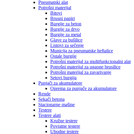
Pneumatski alat
Potrošni materijal
Bitovi
Brusni papiri
Burgije za beton
Burgije za drvo
Burgije za metal
Glave za bušilice
Listovi za sečenje
Municija za pneumatske heftalice
Ostale burgije
Potrošni materijal za multifunkcionalni alat
Potrošni materijal za ugaone brusilice
Potrošni materijal za zavarivanje
Setovi burgija
Punjači za akumulatore
Oprema za punjače za akumulatore
Rende
Sekači betona
Stacionarne mašine
Testere
Testere alati
Kružne testere
Povratne testere
Ubodne testere