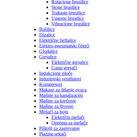
Rotacione brusilice
Stone brusilice
Trakaste brusilice
Ugaone brusilice
Vibracione brusilice
Bušilice
Dizalice
Električne heftalice
Elektro-pneumatski čekići
Glodalice
Grejalice
Električne grejalice
Gasni grejači
Indukcione ploče
Industrijski ventilatori
Kompresori
Makaze za šišanje ovaca
Mašine za kanalizaciju
Mašine za krečenje
Mašine za šivenje
Mešači za boju
Električni mešači
Oprema za mešače
Pištolji za zagrevanje
Plazma sekači