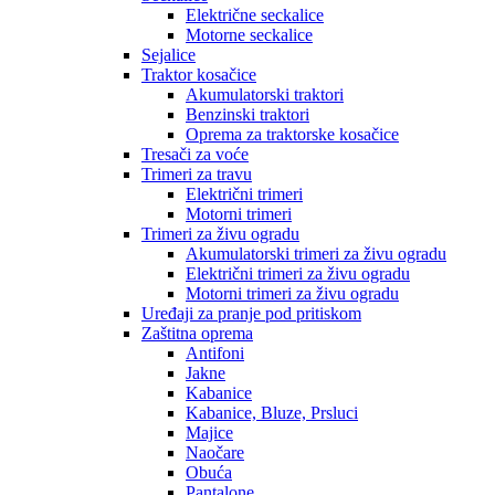
Električne seckalice
Motorne seckalice
Sejalice
Traktor kosačice
Akumulatorski traktori
Benzinski traktori
Oprema za traktorske kosačice
Tresači za voće
Trimeri za travu
Električni trimeri
Motorni trimeri
Trimeri za živu ogradu
Akumulatorski trimeri za živu ogradu
Električni trimeri za živu ogradu
Motorni trimeri za živu ogradu
Uređaji za pranje pod pritiskom
Zaštitna oprema
Antifoni
Jakne
Kabanice
Kabanice, Bluze, Prsluci
Majice
Naočare
Obuća
Pantalone