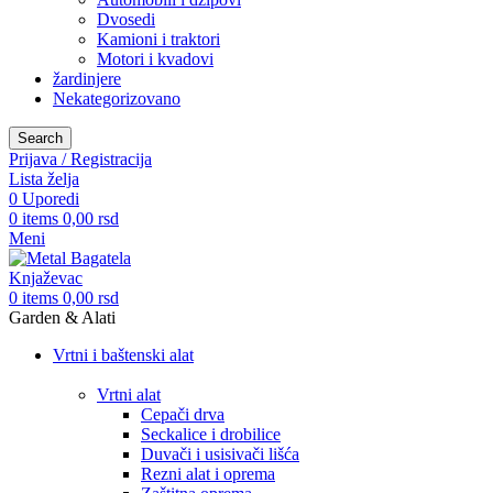
Dvosedi
Kamioni i traktori
Motori i kvadovi
žardinjere
Nekategorizovano
Search
Prijava / Registracija
Lista želja
0
Uporedi
0
items
0,00
rsd
Meni
0
items
0,00
rsd
Garden & Alati
Vrtni i baštenski alat
Vrtni alat
Cepači drva
Seckalice i drobilice
Duvači i usisivači lišća
Rezni alat i oprema