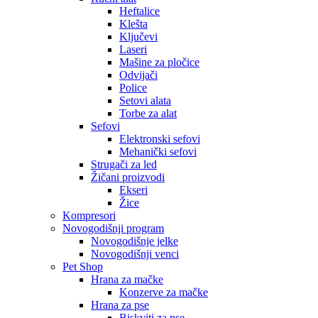
Heftalice
Klešta
Ključevi
Laseri
Mašine za pločice
Odvijači
Police
Setovi alata
Torbe za alat
Sefovi
Elektronski sefovi
Mehanički sefovi
Strugači za led
Žičani proizvodi
Ekseri
Žice
Kompresori
Novogodišnji program
Novogodišnje jelke
Novogodišnji venci
Pet Shop
Hrana za mačke
Konzerve za mačke
Hrana za pse
Biskviti za pse