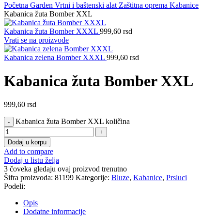
Početna
Garden
Vrtni i baštenski alat
Zaštitna oprema
Kabanice
Kabanica žuta Bomber XXL
Kabanica žuta Bomber XXXL
999,60
rsd
Vrati se na proizvode
Kabanica zelena Bomber XXXL
999,60
rsd
Kabanica žuta Bomber XXL
999,60
rsd
Kabanica žuta Bomber XXL količina
Dodaj u korpu
Add to compare
Dodaj u listu želja
3
čoveka gledaju ovaj proizvod trenutno
Šifra proizvoda:
81199
Kategorije:
Bluze
,
Kabanice
,
Prsluci
Podeli:
Opis
Dodatne informacije