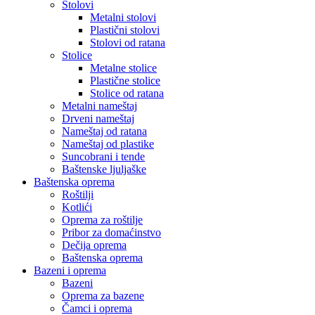
Stolovi
Metalni stolovi
Plastični stolovi
Stolovi od ratana
Stolice
Metalne stolice
Plastične stolice
Stolice od ratana
Metalni nameštaj
Drveni nameštaj
Nameštaj od ratana
Nameštaj od plastike
Suncobrani i tende
Baštenske ljuljaške
Baštenska oprema
Roštilji
Kotlići
Oprema za roštilje
Pribor za domaćinstvo
Dečija oprema
Baštenska oprema
Bazeni i oprema
Bazeni
Oprema za bazene
Čamci i oprema