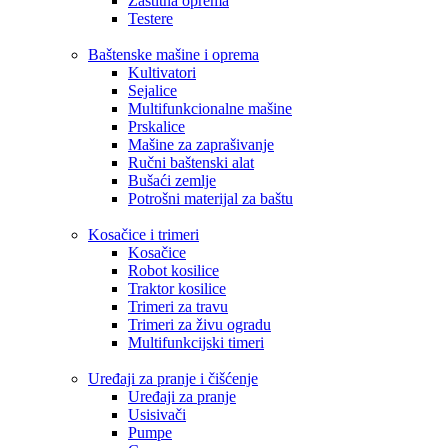
Zaštitna oprema
Testere
Baštenske mašine i oprema
Kultivatori
Sejalice
Multifunkcionalne mašine
Prskalice
Mašine za zaprašivanje
Ručni baštenski alat
Bušaći zemlje
Potrošni materijal za baštu
Kosačice i trimeri
Kosačice
Robot kosilice
Traktor kosilice
Trimeri za travu
Trimeri za živu ogradu
Multifunkcijski timeri
Uređaji za pranje i čišćenje
Uređaji za pranje
Usisivači
Pumpe