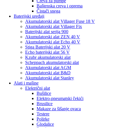
Creva za pumpe
Baštenska creva i oprema
Čistači snega
Baterijski uređaji
Akumulatorski alat Villager Fuse 18 V
Akumulatorski alat Villager Fix
Baterijski alat serija 900
Akumulatorski alat ZEN 40 V
Akumulatorski alat Echo 40 V
Stiga Baterijski alat 20 V
Echo baterijski alat 56 V
Kzubr akumulatorski alat
Scheppach akumulatorski alat
Akumulatorski alat AGM
Akumulatorski alat B&D
Akumulatorski alat Stanley
Alati i mašine
Električni alat
Bušilice
Elektro-pneumatski čekići
Brusilice
Makaze za šišanje ovaca
Testere
Polirke
Glodalice