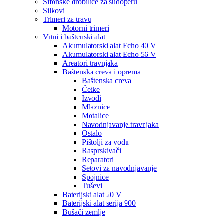
Sifonske drobilice za sudoperu
Silkovi
Trimeri za travu
Motorni trimeri
Vrtni i baštenski alat
Akumulatorski alat Echo 40 V
Akumulatorski alat Echo 56 V
Areatori travnjaka
Baštenska creva i oprema
Baštenska creva
Četke
Izvodi
Mlaznice
Motalice
Navodnjavanje travnjaka
Ostalo
Pištolji za vodu
Rasprskivači
Reparatori
Setovi za navodnjavanje
Spojnice
Tuševi
Baterijski alat 20 V
Baterijski alat serija 900
Bušači zemlje