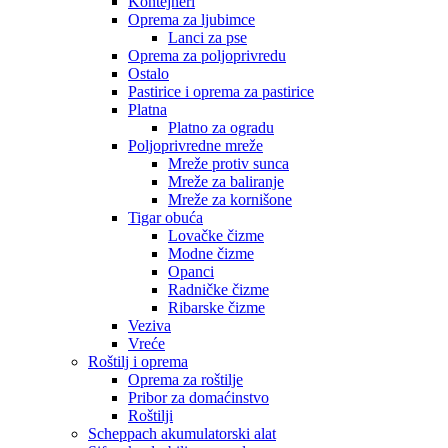
Kontejneri
Oprema za ljubimce
Lanci za pse
Oprema za poljoprivredu
Ostalo
Pastirice i oprema za pastirice
Platna
Platno za ogradu
Poljoprivredne mreže
Mreže protiv sunca
Mreže za baliranje
Mreže za kornišone
Tigar obuća
Lovačke čizme
Modne čizme
Opanci
Radničke čizme
Ribarske čizme
Veziva
Vreće
Roštilj i oprema
Oprema za roštilje
Pribor za domaćinstvo
Roštilji
Scheppach akumulatorski alat