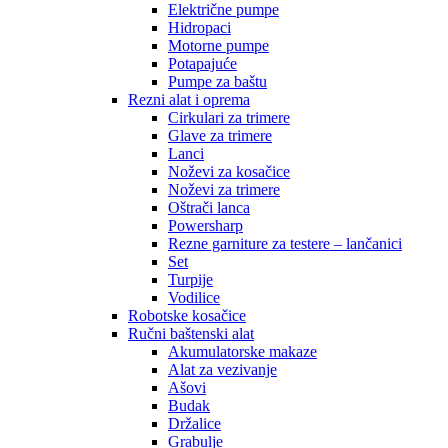
Električne pumpe
Hidropaci
Motorne pumpe
Potapajuće
Pumpe za baštu
Rezni alat i oprema
Cirkulari za trimere
Glave za trimere
Lanci
Noževi za kosačice
Noževi za trimere
Oštrači lanca
Powersharp
Rezne garniture za testere – lančanici
Set
Turpije
Vodilice
Robotske kosačice
Ručni baštenski alat
Akumulatorske makaze
Alat za vezivanje
Ašovi
Budak
Držalice
Grabulje