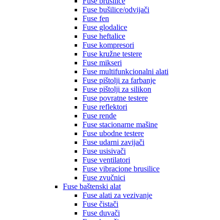
Fuse brusilice
Fuse bušilice/odvijači
Fuse fen
Fuse glodalice
Fuse heftalice
Fuse kompresori
Fuse kružne testere
Fuse mikseri
Fuse multifunkcionalni alati
Fuse pištolji za farbanje
Fuse pištolji za silikon
Fuse povratne testere
Fuse reflektori
Fuse rende
Fuse stacionarne mašine
Fuse ubodne testere
Fuse udarni zavijači
Fuse usisivači
Fuse ventilatori
Fuse vibracione brusilice
Fuse zvučnici
Fuse baštenski alat
Fuse alati za vezivanje
Fuse čistači
Fuse duvači