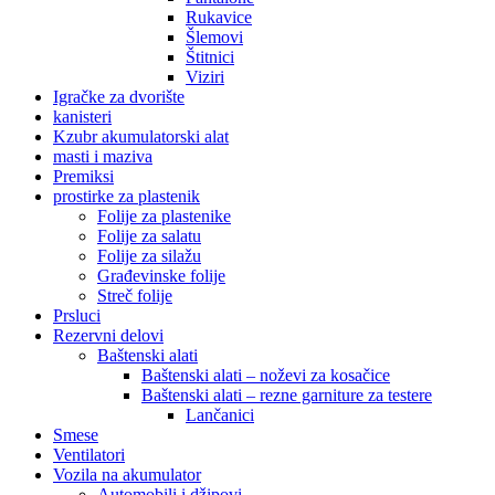
Rukavice
Šlemovi
Štitnici
Viziri
Igračke za dvorište
kanisteri
Kzubr akumulatorski alat
masti i maziva
Premiksi
prostirke za plastenik
Folije za plastenike
Folije za salatu
Folije za silažu
Građevinske folije
Streč folije
Prsluci
Rezervni delovi
Baštenski alati
Baštenski alati – noževi za kosačice
Baštenski alati – rezne garniture za testere
Lančanici
Smese
Ventilatori
Vozila na akumulator
Automobili i džipovi